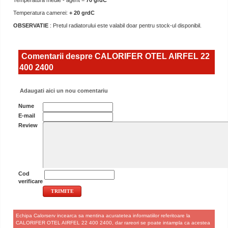
Temperatura medie - agent =
70 grdC
Temperatura camerei:
+ 20 grdC
OBSERVATIE
: Pretul radiatorului este valabil doar pentru stock-ul disponibil.
Comentarii despre CALORIFER OTEL AIRFEL 22
400 2400
Adaugati aici un nou comentariu
Nume
E-mail
Review
Cod
verificare
Echipa Calorserv incearca sa mentina acuratetea informatiilor referitoare la
CALORIFER OTEL AIRFEL 22 400 2400, dar rareori se poate intampla ca acestea