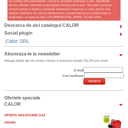
sa contina mici inadvertente, cum ar fi: accesorii neincluse in pret, specificatii
tehnice diferite, informatii neactualizate despre pret si stoc. Ne puteti contacta
oricand pentru a clarifica eventuale nelamuriri in legatura cu orice produs sau
serviciu Calorserv. Nu uita sa mentionezi in corespondenta ta numele exact al
produsului - in cazul de fata: CALORIFER OTEL AIRFEL 22 400 2400.
Descarca de aici catalogul CALOR
Social plugin
Calor SRL
Aboneaza-te la newsletter
Adauga datele tale de contact mai jos si primeste noutati CALOR prin email
E-mail
Cod verificare
Ofertele speciale
CALOR
OFERTA ARZATOARE GAZ
(
)