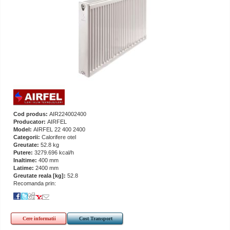
Cod produs:
AIR224002400
Producator:
AIRFEL
Model:
AIRFEL 22 400 2400
Categorii:
Calorifere otel
Greutate:
52.8 kg
Putere:
3279.696 kcal/h
Inaltime:
400 mm
Latime:
2400 mm
Greutate reala [kg]:
52.8
Recomanda prin:
Cere informatii
Cost Transport