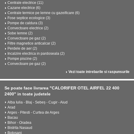
Centrale electrice (11)
Cazane electrice (6)
Centrale termice pe lemne cu gazeificare (6)
Fose septice ecologice (3)
Pompe de caldura (3)
Convectoare electrice (2)
Sobe lemne (2)
Convectoare pe gaz (2)
Filtre magnetice anticalcar (2)
Perdele de aer (2)
Incalzire electrica in pardoseala (2)
Pompe piscine (2)
Convectoare pe gaz (2)
Vezi toate intrebarile si raspunsurile
Se poate face livrarea "CALORIFER OTEL AIRFEL 22 400
2400" in toate judetele
Alba Iulia - Blaj - Sebeș - Cugir - Aiud
Arad
Arges - Pitesti - Curtea de Arges
Bacau
Bihor - Oradea
Bistrita Nasaud
Botosani