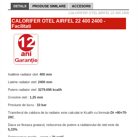
DETALII
PRODUSE SIMILARE
ACCESORII
CALORIFER OTEL AIRFEL 22 400 2400
CALORIFER OTEL AIRFEL 22 400 2400 -
Facilitati
Inaltime radiator otel:
400 mm
Latime radiator otel:
2400 mm
Putere radiator otel:
3279.696 kcal/h
Grosime otel :
1.25 mm
Presiune de lucru :
10 bar
Transferul de caldura de la radiator este calculat in Kcal/h cu formula
Dt =90+70-
20C
.
Daca se fixeaza gratarul, reducerea de putere a radiatorului de otel este de
5,33%
.