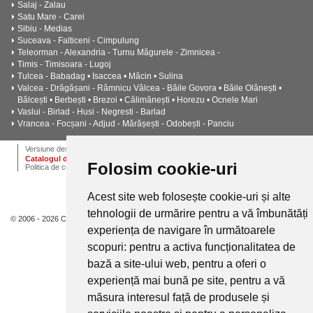
Salaj - Zalau
Satu Mare - Carei
Sibiu - Medias
Suceava - Falticeni - Cimpulung
Teleorman - Alexandria - Turnu Măgurele - Zimnicea -
Timis - Timisoara - Lugoj
Tulcea - Babadag • Isaccea • Măcin • Sulina
Valcea - Drăgășani - Râmnicu Vâlcea - Băile Govora • Băile Olănești •
Bălcești • Berbești • Brezoi • Călimănești • Horezu • Ocnele Mari
Vaslui - Birlad - Husi - Negresti - Barlad
Vrancea - Focșani - Adjud - Mărășești - Odobești - Panciu
ANPC
Termeni si conditii
Dictionar
Cariere
Versiune desktop
Catalogul de instalatii termice, ventilatie si climatizare CALOR
Folosim cookie-uri
Politica de confidentialitate
Acest site web folosește cookie-uri și alte
tehnologii de urmărire pentru a vă îmbunătăți
© 2006 - 2026 Calor.
experiența de navigare în următoarele
scopuri:
pentru a activa funcționalitatea de
bază a site-ului web
,
pentru a oferi o
experiență mai bună pe site
,
pentru a vă
măsura interesul față de produsele și