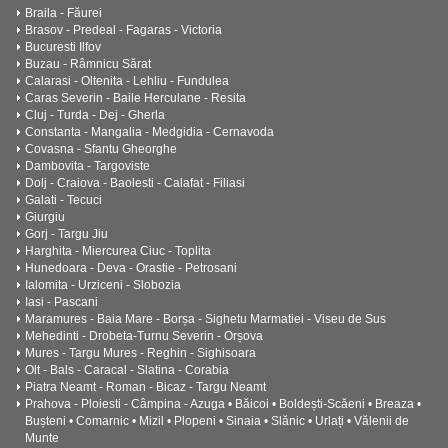
Braila - Făurei
Brasov - Predeal - Fagaras - Victoria
Bucuresti Ilfov
Buzau - Râmnicu Sărat
Calarasi - Oltenita - Lehliu - Fundulea
Caras Severin - Baile Herculane - Resita
Cluj - Turda - Dej - Gherla
Constanta - Mangalia - Medgidia - Cernavoda
Covasna - Sfantu Gheorghe
Dambovita - Targoviste
Dolj - Craiova - Baolesti - Calafat - Filiasi
Galati - Tecuci
Giurgiu
Gorj - Targu Jiu
Harghita - Miercurea Ciuc - Toplita
Hunedoara - Deva - Orastie - Petrosani
Ialomita - Urziceni - Slobozia
Iasi - Pascani
Maramures - Baia Mare - Borșa - Sighetu Marmatiei - Viseu de Sus
Mehedinti - Drobeta-Turnu Severin - Orșova
Mures - Targu Mures - Reghin - Sighisoara
Olt - Bals - Caracal - Slatina - Corabia
Piatra Neamt - Roman - Bicaz - Targu Neamt
Prahova - Ploiesti - Câmpina - Azuga • Băicoi • Boldești-Scăeni • Breaza •
Bușteni • Comarnic • Mizil • Plopeni • Sinaia • Slănic • Urlați • Vălenii de
Munte