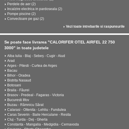
Perdele de aer (2)
Incalzire electrica in pardoseala (2)
Pompe piscine (2)
Convectoare pe gaz (2)
Vezi toate intrebarile si raspunsurile
Se poate face livrarea "CALORIFER OTEL AIRFEL 22 750
3000" in toate judetele
Alba Iulia - Blaj - Sebeș - Cugir - Aiud
Arad
Arges - Pitesti - Curtea de Arges
Bacau
Bihor - Oradea
Bistrita Nasaud
Botosani
Braila - Făurei
Brasov - Predeal - Fagaras - Victoria
Bucuresti Ilfov
Buzau - Râmnicu Sărat
Calarasi - Oltenita - Lehliu - Fundulea
Caras Severin - Baile Herculane - Resita
Cluj - Turda - Dej - Gherla
Constanta - Mangalia - Medgidia - Cernavoda