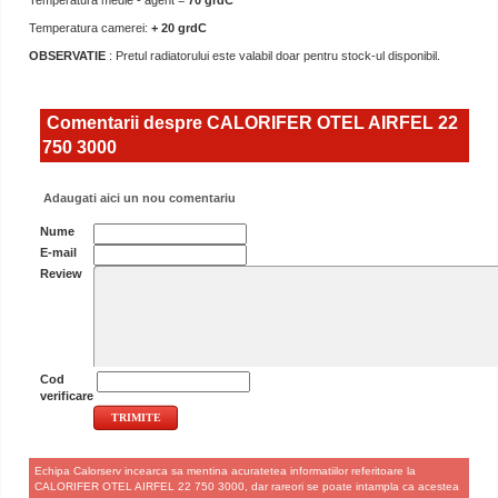
Temperatura medie - agent =
70 grdC
Temperatura camerei:
+ 20 grdC
OBSERVATIE
: Pretul radiatorului este valabil doar pentru stock-ul disponibil.
Comentarii despre CALORIFER OTEL AIRFEL 22
750 3000
Adaugati aici un nou comentariu
Nume
E-mail
Review
Cod
verificare
Echipa Calorserv incearca sa mentina acuratetea informatiilor referitoare la
CALORIFER OTEL AIRFEL 22 750 3000, dar rareori se poate intampla ca acestea