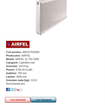
Cod produs:
AIR227503000
Producator:
AIRFEL
Model:
AIRFEL 22 750 3000
Categorii:
Calorifere otel
Greutate:
124.8 kg
Putere:
6705.42 kcal/h
Inaltime:
750 mm
Latime:
3000 mm
Greutate reala [kg]:
124.8
Recomanda prin:
Cere informatii
Cost Transport