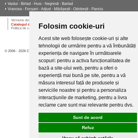
Vaslui - Birlad - Husi - Negresti - Barlad
Vrancea - Focșani - Adjud - Mărășești - Odobești - Panciu
ANPC
Termeni si conditii
Dictionar
Cariere
Versiune desktop
Folosim cookie-uri
Catalogul de instalatii termice, ventilatie si climatizare CALOR
Politica de confidentialitate
Acest site web folosește cookie-uri și alte
tehnologii de urmărire pentru a vă îmbunătăți
© 2006 - 2026 Calor.
experiența de navigare în următoarele
scopuri:
pentru a activa funcționalitatea de
bază a site-ului web
,
pentru a oferi o
experiență mai bună pe site
,
pentru a vă
măsura interesul față de produsele și
serviciile noastre și pentru a personaliza
interacțiunile de marketing
,
pentru a livra
reclame care sunt mai relevante pentru dvs
.
Sunt de acord
Refuz
Vreau să schimb setările