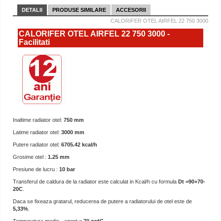
DETALII
PRODUSE SIMILARE
ACCESORII
CALORIFER OTEL AIRFEL 22 750 3000
CALORIFER OTEL AIRFEL 22 750 3000 -
Facilitati
Inaltime radiator otel:
750 mm
Latime radiator otel:
3000 mm
Putere radiator otel:
6705.42 kcal/h
Grosime otel :
1.25 mm
Presiune de lucru :
10 bar
Transferul de caldura de la radiator este calculat in Kcal/h cu formula
Dt =90+70-
20C
.
Daca se fixeaza gratarul, reducerea de putere a radiatorului de otel este de
5,33%
.