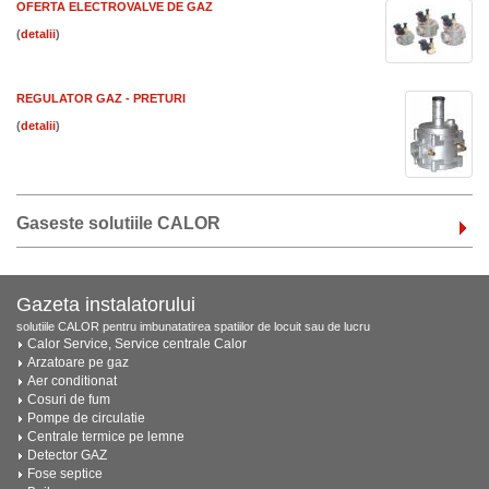
OFERTA ELECTROVALVE DE GAZ
(
)
REGULATOR GAZ - PRETURI
(
)
Gaseste solutiile CALOR
Gazeta instalatorului
solutiile CALOR pentru imbunatatirea spatiilor de locuit sau de lucru
Calor Service, Service centrale Calor
Arzatoare pe gaz
Aer conditionat
Cosuri de fum
Pompe de circulatie
Centrale termice pe lemne
Detector GAZ
Fose septice