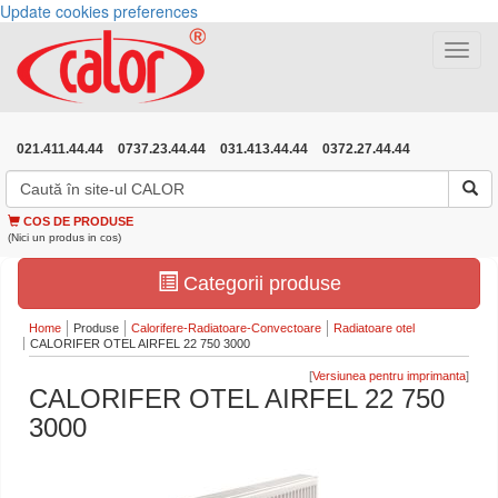
Update cookies preferences
Toggle
navigat
021.411.44.44
0737.23.44.44
031.413.44.44
0372.27.44.44
COS DE PRODUSE
(Nici un produs in cos)
Categorii produse
Home
Produse
Calorifere-Radiatoare-Convectoare
Radiatoare otel
CALORIFER OTEL AIRFEL 22 750 3000
[
]
CALORIFER OTEL AIRFEL 22 750
3000