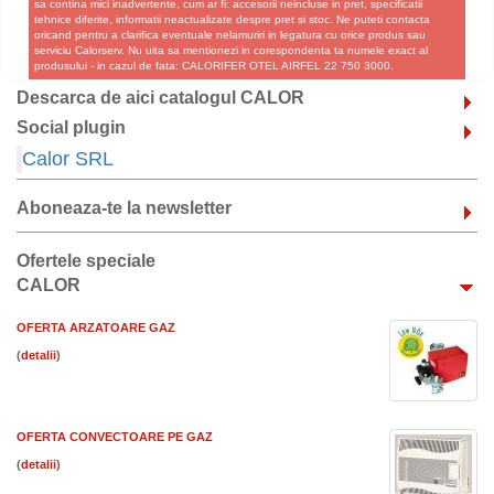
sa contina mici inadvertente, cum ar fi: accesorii neincluse in pret, specificatii
tehnice diferite, informatii neactualizate despre pret si stoc. Ne puteti contacta
oricand pentru a clarifica eventuale nelamuriri in legatura cu orice produs sau
serviciu Calorserv. Nu uita sa mentionezi in corespondenta ta numele exact al
produsului - in cazul de fata: CALORIFER OTEL AIRFEL 22 750 3000.
Descarca de aici catalogul CALOR
Social plugin
Calor SRL
Aboneaza-te la newsletter
Ofertele speciale
CALOR
OFERTA ARZATOARE GAZ
(
)
OFERTA CONVECTOARE PE GAZ
(
)