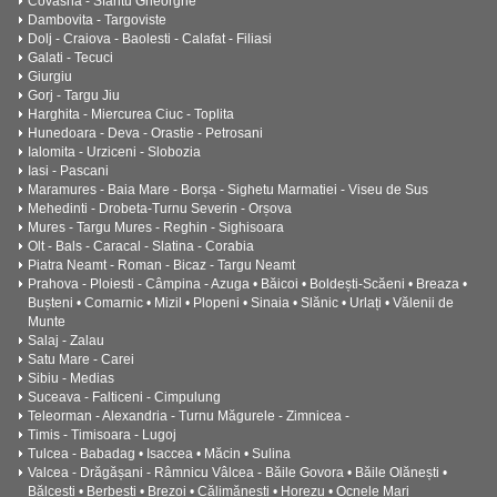
Covasna - Sfantu Gheorghe
Dambovita - Targoviste
Dolj - Craiova - Baolesti - Calafat - Filiasi
Galati - Tecuci
Giurgiu
Gorj - Targu Jiu
Harghita - Miercurea Ciuc - Toplita
Hunedoara - Deva - Orastie - Petrosani
Ialomita - Urziceni - Slobozia
Iasi - Pascani
Maramures - Baia Mare - Borșa - Sighetu Marmatiei - Viseu de Sus
Mehedinti - Drobeta-Turnu Severin - Orșova
Mures - Targu Mures - Reghin - Sighisoara
Olt - Bals - Caracal - Slatina - Corabia
Piatra Neamt - Roman - Bicaz - Targu Neamt
Prahova - Ploiesti - Câmpina - Azuga • Băicoi • Boldești-Scăeni • Breaza •
Bușteni • Comarnic • Mizil • Plopeni • Sinaia • Slănic • Urlați • Vălenii de
Munte
Salaj - Zalau
Satu Mare - Carei
Sibiu - Medias
Suceava - Falticeni - Cimpulung
Teleorman - Alexandria - Turnu Măgurele - Zimnicea -
Timis - Timisoara - Lugoj
Tulcea - Babadag • Isaccea • Măcin • Sulina
Valcea - Drăgășani - Râmnicu Vâlcea - Băile Govora • Băile Olănești •
Bălcești • Berbești • Brezoi • Călimănești • Horezu • Ocnele Mari