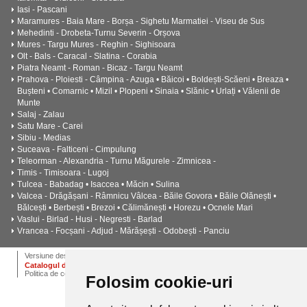
Iasi - Pascani
Maramures - Baia Mare - Borșa - Sighetu Marmatiei - Viseu de Sus
Mehedinti - Drobeta-Turnu Severin - Orșova
Mures - Targu Mures - Reghin - Sighisoara
Olt - Bals - Caracal - Slatina - Corabia
Piatra Neamt - Roman - Bicaz - Targu Neamt
Prahova - Ploiesti - Câmpina - Azuga • Băicoi • Boldești-Scăeni • Breaza •
Bușteni • Comarnic • Mizil • Plopeni • Sinaia • Slănic • Urlați • Vălenii de
Munte
Salaj - Zalau
Satu Mare - Carei
Sibiu - Medias
Suceava - Falticeni - Cimpulung
Teleorman - Alexandria - Turnu Măgurele - Zimnicea -
Timis - Timisoara - Lugoj
Tulcea - Babadag • Isaccea • Măcin • Sulina
Valcea - Drăgășani - Râmnicu Vâlcea - Băile Govora • Băile Olănești •
Bălcești • Berbești • Brezoi • Călimănești • Horezu • Ocnele Mari
Vaslui - Birlad - Husi - Negresti - Barlad
Vrancea - Focșani - Adjud - Mărășești - Odobești - Panciu
ANPC
Termeni si conditii
Dictionar
Cariere
Versiune desktop
Catalogul de instalatii termice, ventilatie si climatizare CALOR
Politica de confidentialitate
Folosim cookie-uri