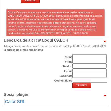
Echipa Calorserv incearca sa mentina acuratetea informatiilor referitoare la
CALORIFER OTEL AIRFEL 33 300 1600, dar rareori se poate intampla ca acestea
sa contina mici inadvertente, cum ar fi: accesorii neincluse in pret, specificatii
tehnice diferite, informatii neactualizate despre pret si stoc. Ne puteti contacta
oricand pentru a clarifica eventuale nelamuriri in legatura cu orice produs sau
serviciu Calorserv. Nu uita sa mentionezi in corespondenta ta numele exact al
produsului - in cazul de fata: CALORIFER OTEL AIRFEL 33 300 1600.
Descarca de aici catalogul CALOR
Adauga datele tale de contact mai jos si primeste catalogul CALOR pentru 2008-2009
la adresa de e-mail specificata
.
Nume
Firma
Telefon
E-mail
Localitate
Cod verificare
Social plugin
Calor SRL