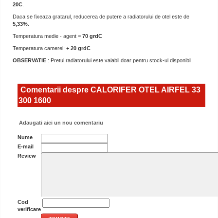
20C
.
Daca se fixeaza gratarul, reducerea de putere a radiatorului de otel este de
5,33%
.
Temperatura medie - agent =
70 grdC
Temperatura camerei:
+ 20 grdC
OBSERVATIE
: Pretul radiatorului este valabil doar pentru stock-ul disponibil.
Comentarii despre CALORIFER OTEL AIRFEL 33
300 1600
Adaugati aici un nou comentariu
Nume
E-mail
Review
Cod
verificare