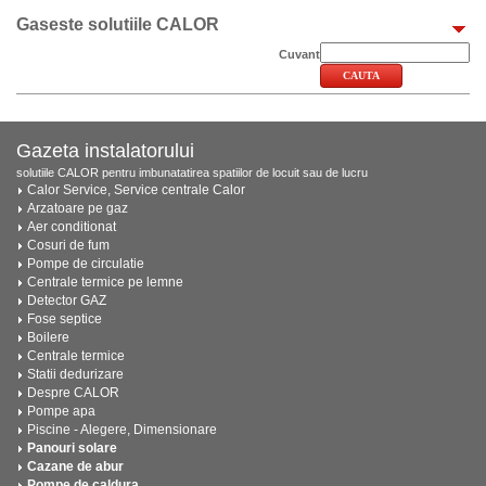
Gaseste solutiile CALOR
Cuvant
Gazeta instalatorului
solutiile CALOR pentru imbunatatirea spatiilor de locuit sau de lucru
Calor Service, Service centrale Calor
Arzatoare pe gaz
Aer conditionat
Cosuri de fum
Pompe de circulatie
Centrale termice pe lemne
Detector GAZ
Fose septice
Boilere
Centrale termice
Statii dedurizare
Despre CALOR
Pompe apa
Piscine - Alegere, Dimensionare
Panouri solare
Cazane de abur
Pompe de caldura