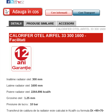
Cere informatii
Cost Transport
DETALII
PRODUSE SIMILARE
ACCESORII
CALORIFER OTEL AIRFEL 33 300 1600
CALORIFER OTEL AIRFEL 33 300 1600 -
Facilitati
Inaltime radiator otel:
300 mm
Latime radiator otel:
1600 mm
Putere radiator otel:
2264.896 kcal/h
Grosime otel :
1.25 mm
Presiune de lucru :
10 bar
Transferul de caldura de la radiator este calculat in Kcal/h cu formula
Dt =90+70-