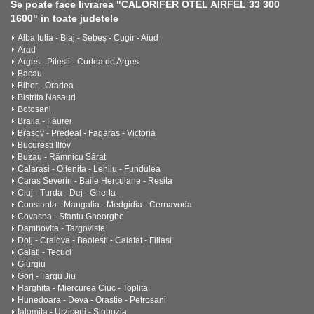
Se poate face livrarea "CALORIFER OTEL AIRFEL 33 300
1600" in toate judetele
Alba Iulia - Blaj - Sebeș - Cugir - Aiud
Arad
Arges - Pitesti - Curtea de Arges
Bacau
Bihor - Oradea
Bistrita Nasaud
Botosani
Braila - Făurei
Brasov - Predeal - Fagaras - Victoria
Bucuresti Ilfov
Buzau - Râmnicu Sărat
Calarasi - Oltenita - Lehliu - Fundulea
Caras Severin - Baile Herculane - Resita
Cluj - Turda - Dej - Gherla
Constanta - Mangalia - Medgidia - Cernavoda
Covasna - Sfantu Gheorghe
Dambovita - Targoviste
Dolj - Craiova - Baolesti - Calafat - Filiasi
Galati - Tecuci
Giurgiu
Gorj - Targu Jiu
Harghita - Miercurea Ciuc - Toplita
Hunedoara - Deva - Orastie - Petrosani
Ialomita - Urziceni - Slobozia