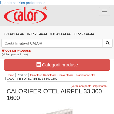
Update cookies preferences
Toggle
navigat
021.411.44.44
0737.23.44.44
031.413.44.44
0372.27.44.44
COS DE PRODUSE
(Nici un produs in cos)
Categorii produse
Home
Produse
Calorifere-Radiatoare-Convectoare
Radiatoare otel
CALORIFER OTEL AIRFEL 33 300 1600
[
]
CALORIFER OTEL AIRFEL 33 300
1600