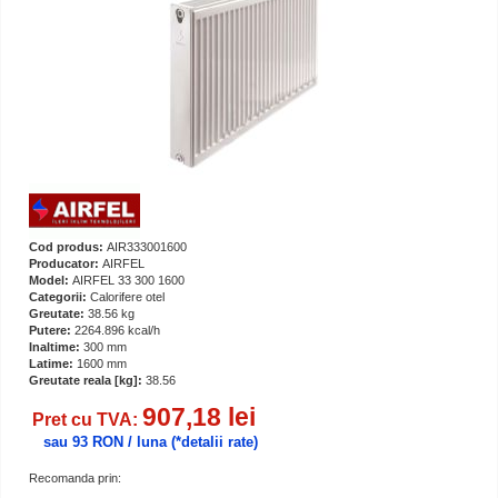
Cod produs:
AIR333001600
Producator:
AIRFEL
Model:
AIRFEL 33 300 1600
Categorii:
Calorifere otel
Greutate:
38.56 kg
Putere:
2264.896 kcal/h
Inaltime:
300 mm
Latime:
1600 mm
Greutate reala [kg]:
38.56
907,18 lei
Pret cu TVA:
sau 93 RON / luna
(*detalii rate)
Recomanda prin: