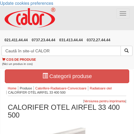
Update cookies preferences
Toggle
navigat
021.411.44.44
0737.23.44.44
031.413.44.44
0372.27.44.44
COS DE PRODUSE
(Nici un produs in cos)
Categorii produse
Home
Produse
Calorifere-Radiatoare-Convectoare
Radiatoare otel
CALORIFER OTEL AIRFEL 33 400 500
[
]
CALORIFER OTEL AIRFEL 33 400
500