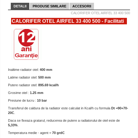
DETALII
PRODUSE SIMILARE
ACCESORII
CALORIFER OTEL AIRFEL 33 400 500
CALORIFER OTEL AIRFEL 33 400 500 - Facilitati
Inaltime radiator otel:
400 mm
Latime radiator otel:
500 mm
Putere radiator otel:
895.69 kcal/h
Grosime otel :
1.25 mm
Presiune de lucru :
10 bar
Transferul de caldura de la radiator este calculat in Kcal/h cu formula
Dt =90+70-
20C
.
Daca se fixeaza gratarul, reducerea de putere a radiatorului de otel este de
5,33%
.
Temperatura medie - agent =
70 grdC