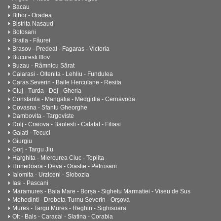
Bacau
Bihor - Oradea
Bistrita Nasaud
Botosani
Braila - Făurei
Brasov - Predeal - Fagaras - Victoria
Bucuresti Ilfov
Buzau - Râmnicu Sărat
Calarasi - Oltenita - Lehliu - Fundulea
Caras Severin - Baile Herculane - Resita
Cluj - Turda - Dej - Gherla
Constanta - Mangalia - Medgidia - Cernavoda
Covasna - Sfantu Gheorghe
Dambovita - Targoviste
Dolj - Craiova - Baolesti - Calafat - Filiasi
Galati - Tecuci
Giurgiu
Gorj - Targu Jiu
Harghita - Miercurea Ciuc - Toplita
Hunedoara - Deva - Orastie - Petrosani
Ialomita - Urziceni - Slobozia
Iasi - Pascani
Maramures - Baia Mare - Borșa - Sighetu Marmatiei - Viseu de Sus
Mehedinti - Drobeta-Turnu Severin - Orșova
Mures - Targu Mures - Reghin - Sighisoara
Olt - Bals - Caracal - Slatina - Corabia