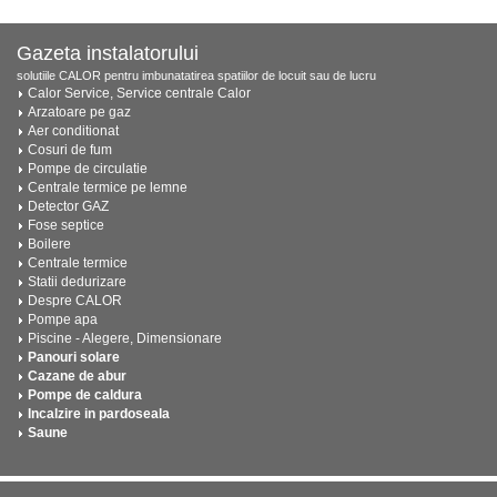
Gazeta instalatorului
solutiile CALOR pentru imbunatatirea spatiilor de locuit sau de lucru
Calor Service, Service centrale Calor
Arzatoare pe gaz
Aer conditionat
Cosuri de fum
Pompe de circulatie
Centrale termice pe lemne
Detector GAZ
Fose septice
Boilere
Centrale termice
Statii dedurizare
Despre CALOR
Pompe apa
Piscine - Alegere, Dimensionare
Panouri solare
Cazane de abur
Pompe de caldura
Incalzire in pardoseala
Saune