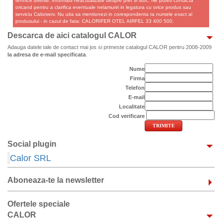
tehnice diferite, informatii neactualizate despre pret si stoc. Ne puteti contacta
oricand pentru a clarifica eventuale nelamuriri in legatura cu orice produs sau
serviciu Calorserv. Nu uita sa mentionezi in corespondenta ta numele exact al
produsului - in cazul de fata: CALORIFER OTEL AIRFEL 33 400 500.
Descarca de aici catalogul CALOR
Adauga datele tale de contact mai jos si primeste catalogul CALOR pentru 2008-2009
la adresa de e-mail specificata
.
Nume
Firma
Telefon
E-mail
Localitate
Cod verificare
Social plugin
Calor SRL
Aboneaza-te la newsletter
Ofertele speciale
CALOR