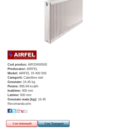
Cod produs:
AIR33400500
Producator:
AIRFEL
Model:
AIRFEL 33 400 500
Categorii:
Calorifere otel
Greutate:
16.45 kg
Putere:
895.69 kcal/h
Inaltime:
400 mm
Latime:
500 mm
Greutate reala [kg]:
16.45
Recomanda prin:
Cere informatii
Cost Transport