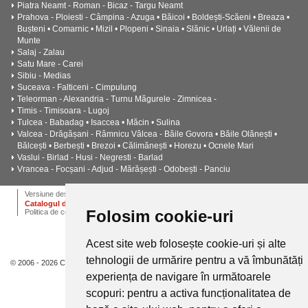
Piatra Neamt - Roman - Bicaz - Targu Neamt
Prahova - Ploiesti - Câmpina - Azuga • Băicoi • Boldești-Scăeni • Breaza •
Bușteni • Comarnic • Mizil • Plopeni • Sinaia • Slănic • Urlați • Vălenii de
Munte
Salaj - Zalau
Satu Mare - Carei
Sibiu - Medias
Suceava - Falticeni - Cimpulung
Teleorman - Alexandria - Turnu Măgurele - Zimnicea -
Timis - Timisoara - Lugoj
Tulcea - Babadag • Isaccea • Măcin • Sulina
Valcea - Drăgășani - Râmnicu Vâlcea - Băile Govora • Băile Olănești •
Bălcești • Berbești • Brezoi • Călimănești • Horezu • Ocnele Mari
Vaslui - Birlad - Husi - Negresti - Barlad
Vrancea - Focșani - Adjud - Mărășești - Odobești - Panciu
ANPC
Termeni si conditii
Dictionar
Cariere
Versiune desktop
Catalogul de instalatii termice, ventilatie si climatizare CALOR
Folosim cookie-uri
Politica de confidentialitate
Acest site web folosește cookie-uri și alte
tehnologii de urmărire pentru a vă îmbunătăți
© 2006 - 2026 Calor.
experiența de navigare în următoarele
scopuri:
pentru a activa funcționalitatea de