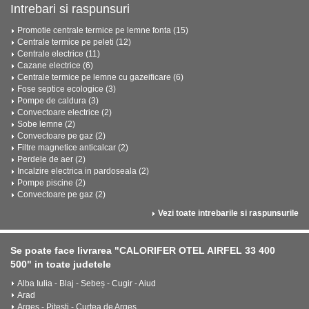
Intrebari si raspunsuri
Promotie centrale termice pe lemne fonta (15)
Centrale termice pe peleti (12)
Centrale electrice (11)
Cazane electrice (6)
Centrale termice pe lemne cu gazeificare (6)
Fose septice ecologice (3)
Pompe de caldura (3)
Convectoare electrice (2)
Sobe lemne (2)
Convectoare pe gaz (2)
Filtre magnetice anticalcar (2)
Perdele de aer (2)
Incalzire electrica in pardoseala (2)
Pompe piscine (2)
Convectoare pe gaz (2)
Vezi toate intrebarile si raspunsurile
Se poate face livrarea "CALORIFER OTEL AIRFEL 33 400
500" in toate judetele
Alba Iulia - Blaj - Sebeș - Cugir - Aiud
Arad
Arges - Pitesti - Curtea de Arges