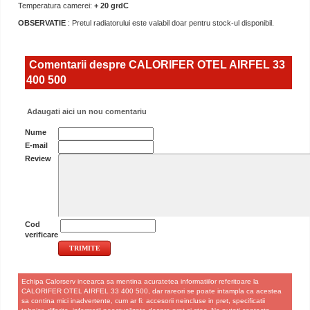
Temperatura camerei:
+ 20 grdC
OBSERVATIE
: Pretul radiatorului este valabil doar pentru stock-ul disponibil.
Comentarii despre CALORIFER OTEL AIRFEL 33
400 500
Adaugati aici un nou comentariu
Nume
E-mail
Review
Cod
verificare
Echipa Calorserv incearca sa mentina acuratetea informatiilor referitoare la
CALORIFER OTEL AIRFEL 33 400 500, dar rareori se poate intampla ca acestea
sa contina mici inadvertente, cum ar fi: accesorii neincluse in pret, specificatii