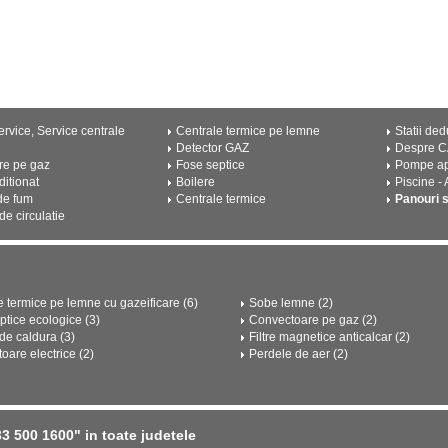
rvice, Service centrale
Centrale termice pe lemne
Statii ded
Detector GAZ
Despre 
re pe gaz
Fose septice
Pompe a
ditionat
Boilere
Piscine -
de fum
Centrale termice
Panouri 
e circulatie
e termice pe lemne cu gazeificare (6)
Sobe lemne (2)
ptice ecologice (3)
Convectoare pe gaz (2)
e caldura (3)
Filtre magnetice anticalcar (2)
oare electrice (2)
Perdele de aer (2)
 500 1600" in toate judetele