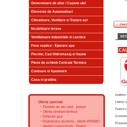
Generatoare de abur / Cazane ulei
Elemente de Automatizari
Climatizare, Ventilare si Tratare aer
Cere 
Incalzitoare terase
DETA
Ventilatoare industriale si casnice
Fose septice - Epurare apa
CAL
Piscine, Cazi Hidromasaj si Saune
Piese de schimb Centrale Termice
Contoare si Apometre
Casa si gradina
Inaltime 
Oferte speciale
Latime ra
Perdele de aer cald - preturi
Putere ra
Oferta centrale termice
Grosime 
Detector gaz
Radiatoare aluminiu - oferte RPOMO
Presiune
Ventilo convectoare - Preturi