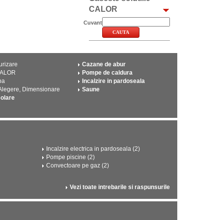
CALOR
Cuvant
urizare
Cazane de abur
CALOR
Pompe de caldura
pa
Incalzire in pardoseala
 Alegere, Dimensionare
Saune
solare
Incalzire electrica in pardoseala (2)
Pompe piscine (2)
Convectoare pe gaz (2)
Vezi toate intrebarile si raspunsurile