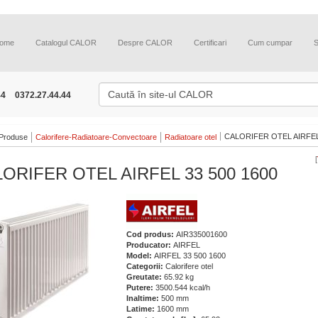
ome
Catalogul CALOR
Despre CALOR
Certificari
Cum cumpar
44
0372.27.44.44
CALORIFER OTEL AIRFEL 
Produse
Calorifere-Radiatoare-Convectoare
Radiatoare otel
[
ORIFER OTEL AIRFEL 33 500 1600
Cod produs:
AIR335001600
Producator:
AIRFEL
Model:
AIRFEL 33 500 1600
Categorii:
Calorifere otel
Greutate:
65.92 kg
Putere:
3500.544 kcal/h
Inaltime:
500 mm
Latime:
1600 mm