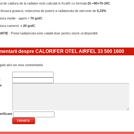
l de caldura de la radiator este calculat in Kcal/h cu formula
Dt =90+70-20C
.
fixeaza gratarul, reducerea de putere a radiatorului de otel este de
5,33%
.
ura medie - agent =
70 grdC
tura camerei:
+ 20 grdC
ATIE
: Pretul radiatorului este valabil doar pentru stock-ul disponibil.
entarii despre CALORIFER OTEL AIRFEL 33 500 1600
ati aici un nou comentariu
l
w
rificare