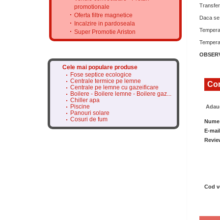
Transferu
promotionale
Oferta filtre magnetice
Daca se 
Incalzire in pardoseala
Temperat
Super Promotie Ariston
Tempera
OBSERV
Cele mai populare produse
Fose septice ecologice
Centrale termice pe lemne
Com
Centrale pe lemne cu gazeificare
Boilere - Boilere lemne - Boilere gaz...
Chiller apa
Piscine
Adaug
Panouri solare
Cosuri de fum
Nume
E-mai
Revie
Cod ve