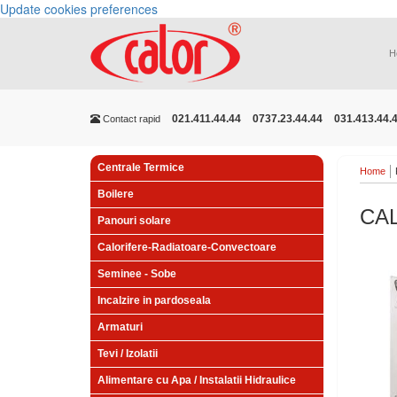
Update cookies preferences
H
021.411.44.44
0737.23.44.44
031.413.44.
Contact rapid
Centrale Termice
Home
Boilere
CAL
Panouri solare
Calorifere-Radiatoare-Convectoare
Seminee - Sobe
Incalzire in pardoseala
Armaturi
Tevi / Izolatii
Alimentare cu Apa / Instalatii Hidraulice