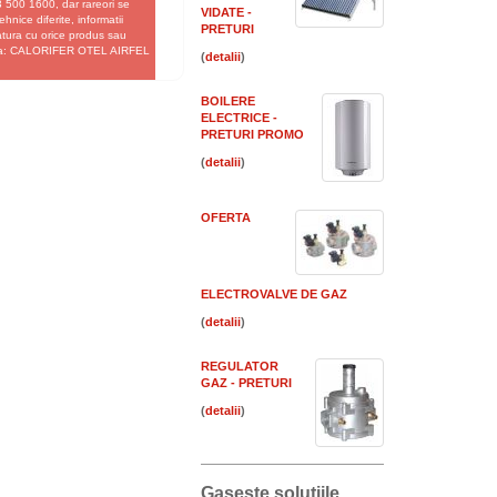
 500 1600, dar rareori se
VIDATE -
hnice diferite, informatii
PRETURI
gatura cu orice produs sau
e fata: CALORIFER OTEL AIRFEL
(
)
BOILERE
ELECTRICE -
PRETURI PROMO
(
)
OFERTA
ELECTROVALVE DE GAZ
(
)
REGULATOR
GAZ - PRETURI
(
)
Gaseste solutiile