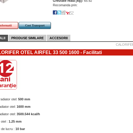
Greutate reala [kg]:
65.92
Recomanda prin:
informatii
Cost Transport
LII
PRODUSE SIMILARE
ACCESORII
CALORIFER
ORIFER OTEL AIRFEL 33 500 1600 - Facilitati
radiator otel:
500 mm
diator otel:
1600 mm
diator otel:
3500.544 kcal/h
otel :
1.25 mm
 de lucru :
10 bar