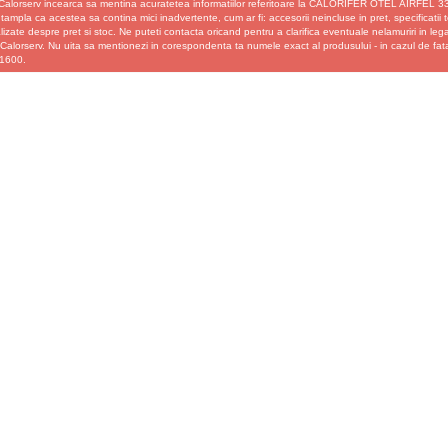
Calorserv incearca sa mentina acuratetea informatiilor referitoare la CALORIFER OTEL AIRFEL 33
tampla ca acestea sa contina mici inadvertente, cum ar fi: accesorii neincluse in pret, specificatii te
izate despre pret si stoc. Ne puteti contacta oricand pentru a clarifica eventuale nelamuriri in le
u Calorserv. Nu uita sa mentionezi in corespondenta ta numele exact al produsului - in cazul d
1600.