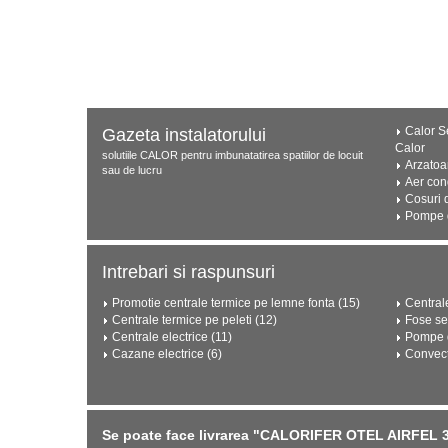
Calor Se
Gazeta instalatorului
Calor
solutiile CALOR pentru imbunatatirea spatiilor de locuit
Arzatoa
sau de lucru
Aer con
Cosuri 
Pompe d
Intrebari si raspunsuri
Promotie centrale termice pe lemne fonta (15)
Central
Centrale termice pe peleti (12)
Fose se
Centrale electrice (11)
Pompe d
Cazane electrice (6)
Convect
Se poate face livrarea "CALORIFER OTEL AIRFEL 33