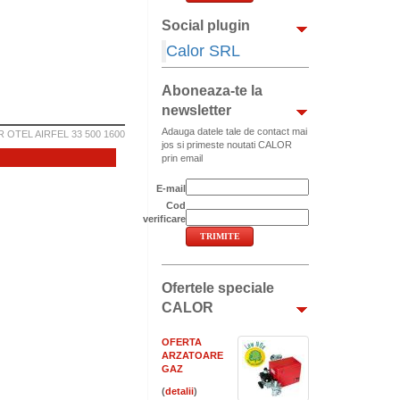
Social plugin
Calor SRL
Aboneaza-te la
newsletter
Adauga datele tale de contact mai
 OTEL AIRFEL 33 500 1600
jos si primeste noutati CALOR
prin email
E-mail
Cod
verificare
Ofertele speciale
CALOR
OFERTA
ARZATOARE
GAZ
(
)