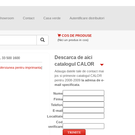
Showroom
Contact
Casa verde
Autentificare distribuitori
COS DE PRODUSE
(Nici un produs in cos)
Descarca de aici
33 500 1600
catalogul CALOR
]
Adauga datele tale de contact mai
jos si primeste catalogul CALOR
pentru 2008-2009
la adresa de e-
mail specificata
.
Nume
Firma
Telefon
E-mail
Localitate
Cod
verificare