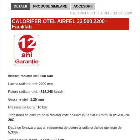
DETALII
PRODUSE SIMILARE
ACCESORII
CALORIFER OTEL AIRFEL 33 500 2200
CALORIFER OTEL AIRFEL 33 500 2200 -
Facilitati
Inaltime radiator otel:
500 mm
Latime radiator otel:
2200 mm
Putere radiator otel:
4813.248 kcal/h
Grosime otel :
1.25 mm
Presiune de lucru :
10 bar
Transferul de caldura de la radiator este calculat in Kcal/h cu formula
Dt =90+70-
20C
.
Daca se fixeaza gratarul, reducerea de putere a radiatorului de otel este de
5,33%
.