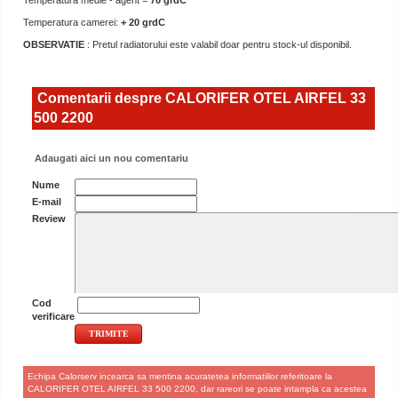
Temperatura medie - agent =
70 grdC
Temperatura camerei:
+ 20 grdC
OBSERVATIE
: Pretul radiatorului este valabil doar pentru stock-ul disponibil.
Comentarii despre CALORIFER OTEL AIRFEL 33
500 2200
Adaugati aici un nou comentariu
Nume
E-mail
Review
Cod
verificare
Echipa Calorserv incearca sa mentina acuratetea informatiilor referitoare la
CALORIFER OTEL AIRFEL 33 500 2200, dar rareori se poate intampla ca acestea