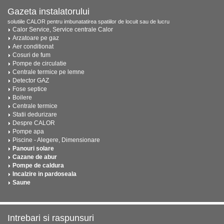
Gazeta instalatorului
solutiile CALOR pentru imbunatatirea spatiilor de locuit sau de lucru
Calor Service, Service centrale Calor
Arzatoare pe gaz
Aer conditionat
Cosuri de fum
Pompe de circulatie
Centrale termice pe lemne
Detector GAZ
Fose septice
Boilere
Centrale termice
Statii dedurizare
Despre CALOR
Pompe apa
Piscine - Alegere, Dimensionare
Panouri solare
Cazane de abur
Pompe de caldura
Incalzire in pardoseala
Saune
Intrebari si raspunsuri