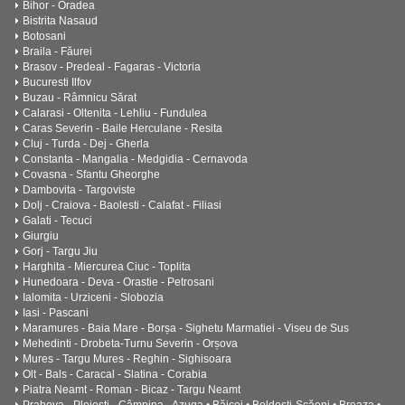
Bihor - Oradea
Bistrita Nasaud
Botosani
Braila - Făurei
Brasov - Predeal - Fagaras - Victoria
Bucuresti Ilfov
Buzau - Râmnicu Sărat
Calarasi - Oltenita - Lehliu - Fundulea
Caras Severin - Baile Herculane - Resita
Cluj - Turda - Dej - Gherla
Constanta - Mangalia - Medgidia - Cernavoda
Covasna - Sfantu Gheorghe
Dambovita - Targoviste
Dolj - Craiova - Baolesti - Calafat - Filiasi
Galati - Tecuci
Giurgiu
Gorj - Targu Jiu
Harghita - Miercurea Ciuc - Toplita
Hunedoara - Deva - Orastie - Petrosani
Ialomita - Urziceni - Slobozia
Iasi - Pascani
Maramures - Baia Mare - Borșa - Sighetu Marmatiei - Viseu de Sus
Mehedinti - Drobeta-Turnu Severin - Orșova
Mures - Targu Mures - Reghin - Sighisoara
Olt - Bals - Caracal - Slatina - Corabia
Piatra Neamt - Roman - Bicaz - Targu Neamt