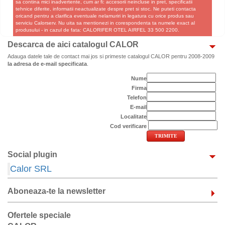
sa contina mici inadvertente, cum ar fi: accesorii neincluse in pret, specificatii
tehnice diferite, informatii neactualizate despre pret si stoc. Ne puteti contacta
oricand pentru a clarifica eventuale nelamuriri in legatura cu orice produs sau
serviciu Calorserv. Nu uita sa mentionezi in corespondenta ta numele exact al
produsului - in cazul de fata: CALORIFER OTEL AIRFEL 33 500 2200.
Descarca de aici catalogul CALOR
Adauga datele tale de contact mai jos si primeste catalogul CALOR pentru 2008-2009
la adresa de e-mail specificata
.
Nume
Firma
Telefon
E-mail
Localitate
Cod verificare
Social plugin
Calor SRL
Aboneaza-te la newsletter
Ofertele speciale