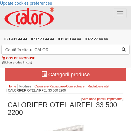
Update cookies preferences
Toggle
navigat
021.411.44.44
0737.23.44.44
031.413.44.44
0372.27.44.44
COS DE PRODUSE
(Nici un produs in cos)
Categorii produse
Home
Produse
Calorifere-Radiatoare-Convectoare
Radiatoare otel
CALORIFER OTEL AIRFEL 33 500 2200
[
]
CALORIFER OTEL AIRFEL 33 500
2200