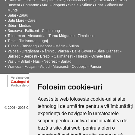
Prahova - Ploiesti - Câmpina - Azuga • Băicoi • Boldești-Scăeni • Breaza •
Bușteni • Comarnic • Mizil • Plopeni • Sinaia • Slănic • Urlați • Vălenii de
Munte
Salaj - Zalau
Satu Mare - Carei
Sibiu - Medias
Suceava - Falticeni - Cimpulung
Teleorman - Alexandria - Turnu Măgurele - Zimnicea -
Timis - Timisoara - Lugoj
Tulcea - Babadag • Isaccea • Măcin • Sulina
Valcea - Drăgășani - Râmnicu Vâlcea - Băile Govora • Băile Olănești •
Bălcești • Berbești • Brezoi • Călimănești • Horezu • Ocnele Mari
Vaslui - Birlad - Husi - Negresti - Barlad
Vrancea - Focșani - Adjud - Mărășești - Odobești - Panciu
ANPC
Termeni si conditii
Dictionar
Cariere
Versiune desktop
Catalogul de instalatii termice, ventilatie si climatizare CALOR
Folosim cookie-uri
Politica de confidentialitate
Acest site web folosește cookie-uri și alte
tehnologii de urmărire pentru a vă îmbunătăți
© 2006 - 2026 Calor.
experiența de navigare în următoarele
scopuri:
pentru a activa funcționalitatea de
bază a site-ului web
,
pentru a oferi o