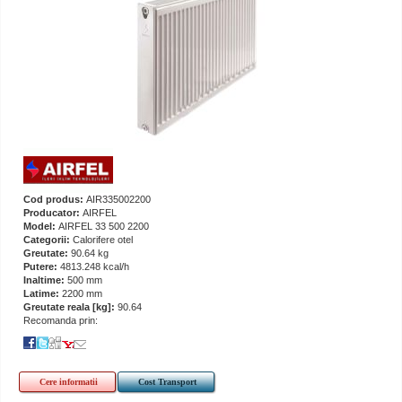
Cod produs:
AIR335002200
Producator:
AIRFEL
Model:
AIRFEL 33 500 2200
Categorii:
Calorifere otel
Greutate:
90.64 kg
Putere:
4813.248 kcal/h
Inaltime:
500 mm
Latime:
2200 mm
Greutate reala [kg]:
90.64
Recomanda prin:
Cere informatii
Cost Transport