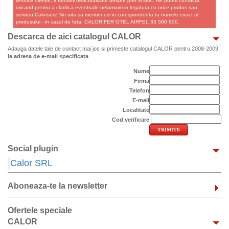
tehnice diferite, informatii neactualizate despre pret si stoc. Ne puteti contacta
oricand pentru a clarifica eventuale nelamuriri in legatura cu orice produs sau
serviciu Calorserv. Nu uita sa mentionezi in corespondenta ta numele exact al
produsului - in cazul de fata: CALORIFER OTEL AIRFEL 33 500 600.
Descarca de aici catalogul CALOR
Adauga datele tale de contact mai jos si primeste catalogul CALOR pentru 2008-2009
la adresa de e-mail specificata
.
Nume
Firma
Telefon
E-mail
Localitate
Cod verificare
Social plugin
Calor SRL
Aboneaza-te la newsletter
Ofertele speciale
CALOR