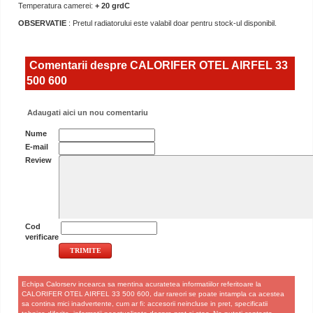
Temperatura camerei:
+ 20 grdC
OBSERVATIE
: Pretul radiatorului este valabil doar pentru stock-ul disponibil.
Comentarii despre CALORIFER OTEL AIRFEL 33
500 600
Adaugati aici un nou comentariu
Nume
E-mail
Review
Cod
verificare
Echipa Calorserv incearca sa mentina acuratetea informatiilor referitoare la
CALORIFER OTEL AIRFEL 33 500 600, dar rareori se poate intampla ca acestea
sa contina mici inadvertente, cum ar fi: accesorii neincluse in pret, specificatii