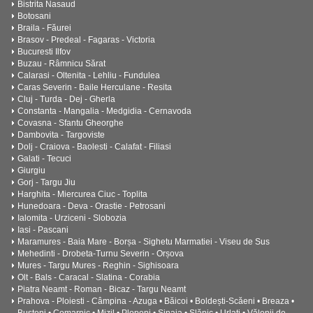
Bistrita Nasaud
Botosani
Braila - Făurei
Brasov - Predeal - Fagaras - Victoria
Bucuresti Ilfov
Buzau - Râmnicu Sărat
Calarasi - Oltenita - Lehliu - Fundulea
Caras Severin - Baile Herculane - Resita
Cluj - Turda - Dej - Gherla
Constanta - Mangalia - Medgidia - Cernavoda
Covasna - Sfantu Gheorghe
Dambovita - Targoviste
Dolj - Craiova - Baolesti - Calafat - Filiasi
Galati - Tecuci
Giurgiu
Gorj - Targu Jiu
Harghita - Miercurea Ciuc - Toplita
Hunedoara - Deva - Orastie - Petrosani
Ialomita - Urziceni - Slobozia
Iasi - Pascani
Maramures - Baia Mare - Borșa - Sighetu Marmatiei - Viseu de Sus
Mehedinti - Drobeta-Turnu Severin - Orșova
Mures - Targu Mures - Reghin - Sighisoara
Olt - Bals - Caracal - Slatina - Corabia
Piatra Neamt - Roman - Bicaz - Targu Neamt
Prahova - Ploiesti - Câmpina - Azuga • Băicoi • Boldești-Scăeni • Breaza •