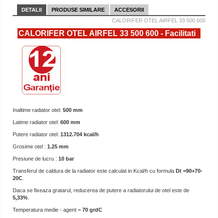
DETALII
PRODUSE SIMILARE
ACCESORII
CALORIFER OTEL AIRFEL 33 500 600
CALORIFER OTEL AIRFEL 33 500 600 - Facilitati
Inaltime radiator otel:
500 mm
Latime radiator otel:
600 mm
Putere radiator otel:
1312.704 kcal/h
Grosime otel :
1.25 mm
Presiune de lucru :
10 bar
Transferul de caldura de la radiator este calculat in Kcal/h cu formula
Dt =90+70-
20C
.
Daca se fixeaza gratarul, reducerea de putere a radiatorului de otel este de
5,33%
.
Temperatura medie - agent =
70 grdC