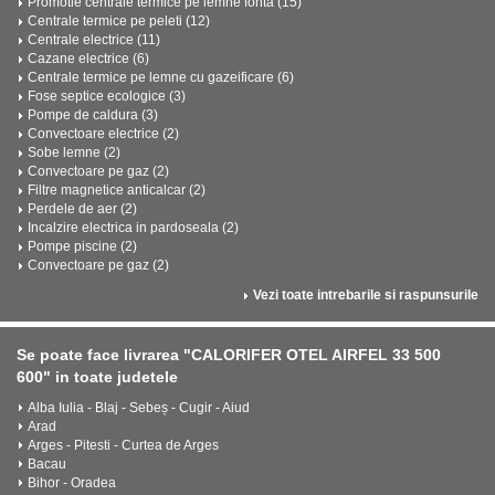
Promotie centrale termice pe lemne fonta (15)
Centrale termice pe peleti (12)
Centrale electrice (11)
Cazane electrice (6)
Centrale termice pe lemne cu gazeificare (6)
Fose septice ecologice (3)
Pompe de caldura (3)
Convectoare electrice (2)
Sobe lemne (2)
Convectoare pe gaz (2)
Filtre magnetice anticalcar (2)
Perdele de aer (2)
Incalzire electrica in pardoseala (2)
Pompe piscine (2)
Convectoare pe gaz (2)
Vezi toate intrebarile si raspunsurile
Se poate face livrarea "CALORIFER OTEL AIRFEL 33 500
600" in toate judetele
Alba Iulia - Blaj - Sebeș - Cugir - Aiud
Arad
Arges - Pitesti - Curtea de Arges
Bacau
Bihor - Oradea