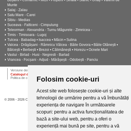
Bușteni • Comarnic • Mizil • Plopeni • Sinaia • Slănic • Urlați • Vălenii de
Munte
Salaj - Zalau
Satu Mare - Carei
Sibiu - Medias
Suceava - Falticeni - Cimpulung
Teleorman - Alexandria - Turnu Măgurele - Zimnicea -
Timis - Timisoara - Lugoj
Tulcea - Babadag • Isaccea • Măcin • Sulina
Valcea - Drăgășani - Râmnicu Vâlcea - Băile Govora • Băile Olănești •
Bălcești • Berbești • Brezoi • Călimănești • Horezu • Ocnele Mari
Vaslui - Birlad - Husi - Negresti - Barlad
Vrancea - Focșani - Adjud - Mărășești - Odobești - Panciu
ANPC
Termeni si conditii
Dictionar
Cariere
Versiune desktop
Catalogul de instalatii termice, ventilatie si climatizare CALOR
Folosim cookie-uri
Politica de confidentialitate
Acest site web folosește cookie-uri și alte
tehnologii de urmărire pentru a vă îmbunătăți
© 2006 - 2026 Calor.
experiența de navigare în următoarele
scopuri:
pentru a activa funcționalitatea de
bază a site-ului web
,
pentru a oferi o
experiență mai bună pe site
,
pentru a vă