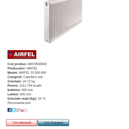
Cod produs:
AIR33500600
Producator:
AIRFEL
Model:
AIRFEL 33 500 600
Categorii:
Calorifere otel
Greutate:
24.72 kg
Putere:
1312.704 kcal/h
Inaltime:
500 mm
Latime:
600 mm
Greutate reala [kg]:
24.72
Recomanda prin:
Cere informatii
Cost Transport