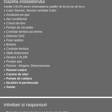
Gazeta instalatorului
solutiile CALOR pentru imbunatatirea spatiilor de locuit sau de lucru
Calor Service, Service centrale Calor
Arzatoare pe gaz
Aer conditionat
Cosuri de fum
Pompe de circulatie
Centrale termice pe lemne
Detector GAZ
Fose septice
Boilere
Centrale termice
Statii dedurizare
Despre CALOR
Pompe apa
Piscine - Alegere, Dimensionare
Panouri solare
Cazane de abur
Pompe de caldura
Incalzire in pardoseala
Saune
Intrebari si raspunsuri