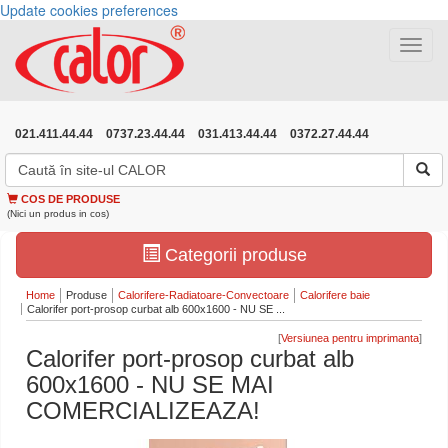
Update cookies preferences
Toggle
navigat
021.411.44.44
0737.23.44.44
031.413.44.44
0372.27.44.44
COS DE PRODUSE
(Nici un produs in cos)
Categorii produse
Home
Produse
Calorifere-Radiatoare-Convectoare
Calorifere baie
Calorifer port-prosop curbat alb 600x1600 - NU SE ...
[
]
Calorifer port-prosop curbat alb
600x1600 - NU SE MAI
COMERCIALIZEAZA!