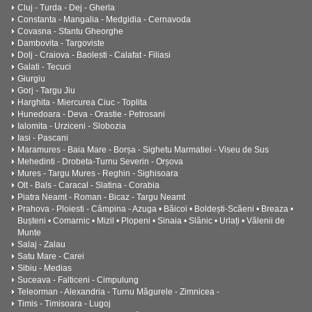
Cluj - Turda - Dej - Gherla
Constanta - Mangalia - Medgidia - Cernavoda
Covasna - Sfantu Gheorghe
Dambovita - Targoviste
Dolj - Craiova - Baolesti - Calafat - Filiasi
Galati - Tecuci
Giurgiu
Gorj - Targu Jiu
Harghita - Miercurea Ciuc - Toplita
Hunedoara - Deva - Orastie - Petrosani
Ialomita - Urziceni - Slobozia
Iasi - Pascani
Maramures - Baia Mare - Borșa - Sighetu Marmatiei - Viseu de Sus
Mehedinti - Drobeta-Turnu Severin - Orșova
Mures - Targu Mures - Reghin - Sighisoara
Olt - Bals - Caracal - Slatina - Corabia
Piatra Neamt - Roman - Bicaz - Targu Neamt
Prahova - Ploiesti - Câmpina - Azuga • Băicoi • Boldești-Scăeni • Breaza •
Bușteni • Comarnic • Mizil • Plopeni • Sinaia • Slănic • Urlați • Vălenii de
Munte
Salaj - Zalau
Satu Mare - Carei
Sibiu - Medias
Suceava - Falticeni - Cimpulung
Teleorman - Alexandria - Turnu Măgurele - Zimnicea -
Timis - Timisoara - Lugoj