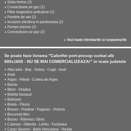
Sobe lemne (2)
Convectoare pe gaz (2)
Filtre magnetice anticalcar (2)
Perdele de aer (2)
Incalzire electrica in pardoseala (2)
Pompe piscine (2)
Convectoare pe gaz (2)
Vezi toate intrebarile si raspunsurile
Se poate face livrarea "Calorifer port-prosop curbat alb
600x1600 - NU SE MAI COMERCIALIZEAZA!" in toate judetele
Alba Iulia - Blaj - Sebeș - Cugir - Aiud
Arad
Arges - Pitesti - Curtea de Arges
Bacau
Bihor - Oradea
Bistrita Nasaud
Botosani
Braila - Făurei
Brasov - Predeal - Fagaras - Victoria
Bucuresti Ilfov
Buzau - Râmnicu Sărat
Calarasi - Oltenita - Lehliu - Fundulea
Caras Severin - Baile Herculane - Resita