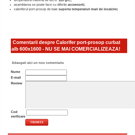
temperatura maxima de lucru:
120 grC;
asamblarea se poate face cu diferite
acceesorii;
caloriferul port-prosop de baie
suporta temperaturi mari de incalzire;
Comentarii despre Calorifer port-prosop curbat
alb 600x1600 - NU SE MAI COMERCIALIZEAZA!
Adaugati aici un nou comentariu
Nume
E-mail
Review
Cod
verificare