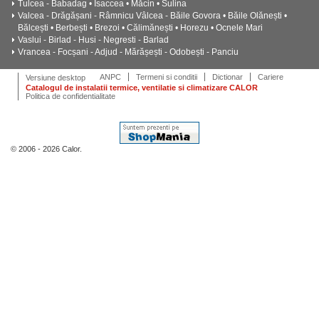
Tulcea - Babadag • Isaccea • Măcin • Sulina
Valcea - Drăgășani - Râmnicu Vâlcea - Băile Govora • Băile Olănești •
Bălcești • Berbești • Brezoi • Călimănești • Horezu • Ocnele Mari
Vaslui - Birlad - Husi - Negresti - Barlad
Vrancea - Focșani - Adjud - Mărășești - Odobești - Panciu
ANPC
Termeni si conditii
Dictionar
Cariere
Versiune desktop
Catalogul de instalatii termice, ventilatie si climatizare CALOR
Politica de confidentialitate
© 2006 - 2026 Calor.