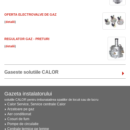
OFERTA ELECTROVALVE DE GAZ
(
)
REGULATOR GAZ - PRETURI
(
)
Gaseste solutiile CALOR
Gazeta instalatorului
solutiile CALOR pentru imbunatatirea spatiilor de locuit sau de lucru
Calor Service, Service centrale Calor
Arzatoare pe gaz
Aer conditionat
Cosuri de fum
Pompe de circulatie
Centrale termice pe lemne