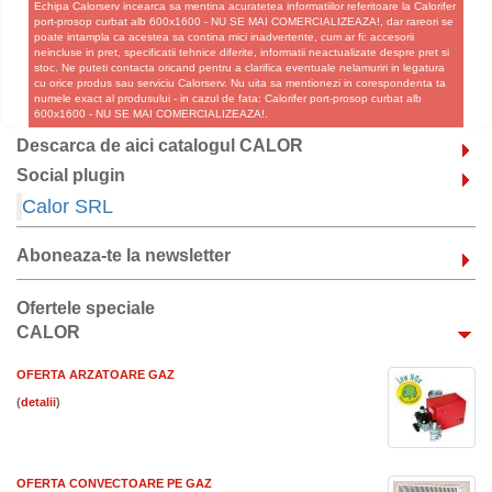
Echipa Calorserv incearca sa mentina acuratetea informatiilor referitoare la Calorifer
port-prosop curbat alb 600x1600 - NU SE MAI COMERCIALIZEAZA!, dar rareori se
poate intampla ca acestea sa contina mici inadvertente, cum ar fi: accesorii
neincluse in pret, specificatii tehnice diferite, informatii neactualizate despre pret si
stoc. Ne puteti contacta oricand pentru a clarifica eventuale nelamuriri in legatura
cu orice produs sau serviciu Calorserv. Nu uita sa mentionezi in corespondenta ta
numele exact al produsului - in cazul de fata: Calorifer port-prosop curbat alb
600x1600 - NU SE MAI COMERCIALIZEAZA!.
Descarca de aici catalogul CALOR
Social plugin
Calor SRL
Aboneaza-te la newsletter
Ofertele speciale
CALOR
OFERTA ARZATOARE GAZ
(
)
OFERTA CONVECTOARE PE GAZ