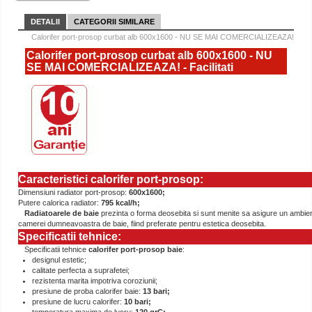
DETALII
CATEGORII SIMILARE
Calorifer port-prosop curbat alb 600x1600 - NU SE MAI COMERCIALIZEAZA!
Calorifer port-prosop curbat alb 600x1600 - NU
SE MAI COMERCIALIZEAZA! - Facilitati
Caracteristici calorifer port-prosop:
Dimensiuni radiator port-prosop:
600x1600;
Putere calorica radiator:
795 kcal/h;
Radiatoarele de baie
prezinta o forma deosebita si sunt menite sa asigure un ambient
camerei dumneavoastra de baie, fiind preferate pentru estetica deosebita.
Specificatii tehnice:
Specificatii tehnice
calorifer port-prosop baie
:
designul estetic;
calitate perfecta a suprafetei;
rezistenta marita impotriva coroziunii;
presiune de proba calorifer baie:
13 bari;
presiune de lucru calorifer:
10 bari;