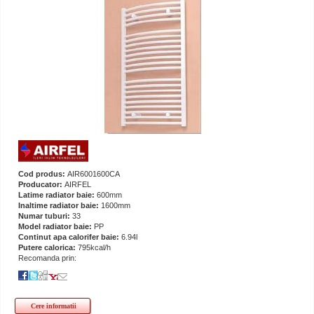
Cod produs:
AIR6001600CA
Producator:
AIRFEL
Latime radiator baie:
600mm
Inaltime radiator baie:
1600mm
Numar tuburi:
33
Model radiator baie:
PP
Continut apa calorifer baie:
6.94l
Putere calorica:
795kcal/h
Recomanda prin:
Cere informatii