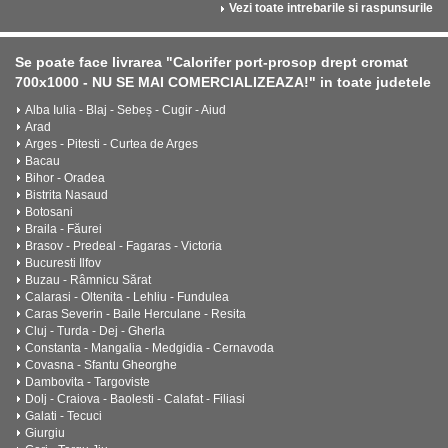
Vezi toate intrebarile si raspunsurile
Se poate face livrarea "Calorifer port-prosop drept cromat
700x1000 - NU SE MAI COMERCIALIZEAZA!" in toate judetele
Alba Iulia - Blaj - Sebeș - Cugir - Aiud
Arad
Arges - Pitesti - Curtea de Arges
Bacau
Bihor - Oradea
Bistrita Nasaud
Botosani
Braila - Făurei
Brasov - Predeal - Fagaras - Victoria
Bucuresti Ilfov
Buzau - Râmnicu Sărat
Calarasi - Oltenita - Lehliu - Fundulea
Caras Severin - Baile Herculane - Resita
Cluj - Turda - Dej - Gherla
Constanta - Mangalia - Medgidia - Cernavoda
Covasna - Sfantu Gheorghe
Dambovita - Targoviste
Dolj - Craiova - Baolesti - Calafat - Filiasi
Galati - Tecuci
Giurgiu