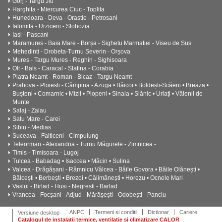
Gorj - Targu Jiu
Harghita - Miercurea Ciuc - Toplita
Hunedoara - Deva - Orastie - Petrosani
Ialomita - Urziceni - Slobozia
Iasi - Pascani
Maramures - Baia Mare - Borșa - Sighetu Marmatiei - Viseu de Sus
Mehedinti - Drobeta-Turnu Severin - Orșova
Mures - Targu Mures - Reghin - Sighisoara
Olt - Bals - Caracal - Slatina - Corabia
Piatra Neamt - Roman - Bicaz - Targu Neamt
Prahova - Ploiesti - Câmpina - Azuga • Băicoi • Boldești-Scăeni • Breaza •
Bușteni • Comarnic • Mizil • Plopeni • Sinaia • Slănic • Urlați • Vălenii de
Munte
Salaj - Zalau
Satu Mare - Carei
Sibiu - Medias
Suceava - Falticeni - Cimpulung
Teleorman - Alexandria - Turnu Măgurele - Zimnicea -
Timis - Timisoara - Lugoj
Tulcea - Babadag • Isaccea • Măcin • Sulina
Valcea - Drăgășani - Râmnicu Vâlcea - Băile Govora • Băile Olănești •
Bălcești • Berbești • Brezoi • Călimănești • Horezu • Ocnele Mari
Vaslui - Birlad - Husi - Negresti - Barlad
Vrancea - Focșani - Adjud - Mărășești - Odobești - Panciu
ANPC
Termeni si conditii
Dictionar
Cariere
Versiune desktop
Catalogul de instalatii termice, ventilatie si climatizare CALOR