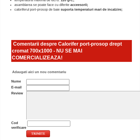
temperatura maxima de lucru:
120 grC;
asamblarea se poate face cu diferite
acceesorii;
caloriferul port-prosop de baie
suporta temperaturi mari de incalzire;
Comentarii despre Calorifer port-prosop drept
cromat 700x1000 - NU SE MAI
COMERCIALIZEAZA!
Adaugati aici un nou comentariu
Nume
E-mail
Review
Cod
verificare