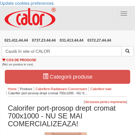
Update cookies preferences
Toggle
navigat
021.411.44.44
0737.23.44.44
031.413.44.44
0372.27.44.44
COS DE PRODUSE
(Nici un produs in cos)
Categorii produse
Home
Produse
Calorifere-Radiatoare-Convectoare
Calorifere baie
Calorifer port-prosop drept cromat 700x1000 - NU S...
[
]
Calorifer port-prosop drept cromat
700x1000 - NU SE MAI
COMERCIALIZEAZA!