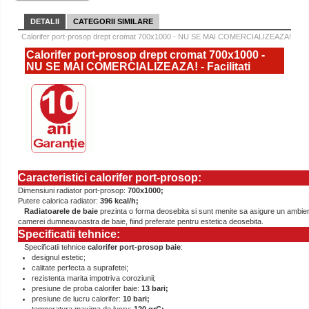
DETALII
CATEGORII SIMILARE
Calorifer port-prosop drept cromat 700x1000 - NU SE MAI COMERCIALIZEAZA!
Calorifer port-prosop drept cromat 700x1000 -
NU SE MAI COMERCIALIZEAZA! - Facilitati
Caracteristici calorifer port-prosop:
Dimensiuni radiator port-prosop:
700x1000;
Putere calorica radiator:
396 kcal/h;
Radiatoarele de baie
prezinta o forma deosebita si sunt menite sa asigure un ambient
camerei dumneavoastra de baie, fiind preferate pentru estetica deosebita.
Specificatii tehnice:
Specificatii tehnice
calorifer port-prosop baie
:
designul estetic;
calitate perfecta a suprafetei;
rezistenta marita impotriva coroziunii;
presiune de proba calorifer baie:
13 bari;
presiune de lucru calorifer:
10 bari;