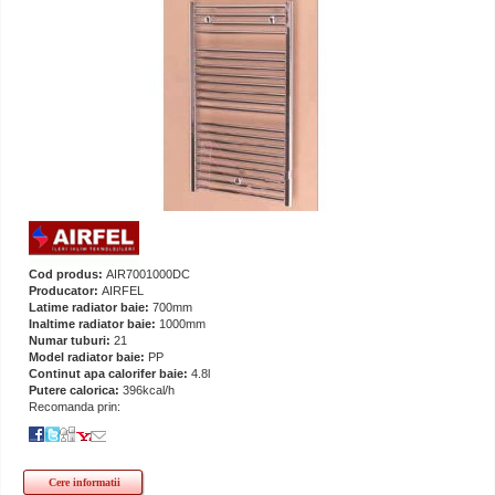
Cod produs:
AIR7001000DC
Producator:
AIRFEL
Latime radiator baie:
700mm
Inaltime radiator baie:
1000mm
Numar tuburi:
21
Model radiator baie:
PP
Continut apa calorifer baie:
4.8l
Putere calorica:
396kcal/h
Recomanda prin:
Cere informatii