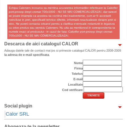
Echipa Calorserv incearca sa mentina acuratetea informatiilor referitoare la Calorifer
port-prosop drept cromat 700x1000 - NU SE MAI COMERCIALIZEAZA!, dar rareori
se poate intampla ca acestea sa contina mici inadvertente, cum ar fi: accesorii
neincluse in pret, specificatii tehnice diferite, informatii neactualizate despre pret si
stoc. Ne puteti contacta oricand pentru a clarifica eventuale nelamuriri in legatura
cu orice produs sau serviciu Calorserv. Nu uita sa mentionezi in corespondenta ta
numele exact al produsului - in cazul de fata: Calorifer port-prosop drept cromat
700x1000 - NU SE MAI COMERCIALIZEAZA!.
Descarca de aici catalogul CALOR
Adauga datele tale de contact mai jos si primeste catalogul CALOR pentru 2008-2009
la adresa de e-mail specificata
.
Nume
Firma
Telefon
E-mail
Localitate
Cod verificare
Social plugin
Calor SRL
Aboneaza-te la newsletter