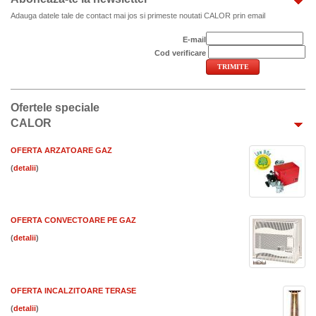
Adauga datele tale de contact mai jos si primeste noutati CALOR prin email
E-mail
Cod verificare
Ofertele speciale
CALOR
OFERTA ARZATOARE GAZ
(
)
OFERTA CONVECTOARE PE GAZ
(
)
OFERTA INCALZITOARE TERASE
(
)