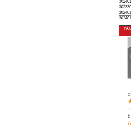
30240
30233
30240
30240
PAC