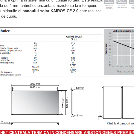
ionare optima in sistemele cu circulatie fortata. Este realizat
cla de 4 mm antireflectorizanta si rezistenta la intemperii.
ul hidraulic al
panoului solar KAIROS CF 2.0
este realizat
i de cupru.
HET CENTRALA TERMICA IN CONDENSARE ARISTON GENUS PREMIUM