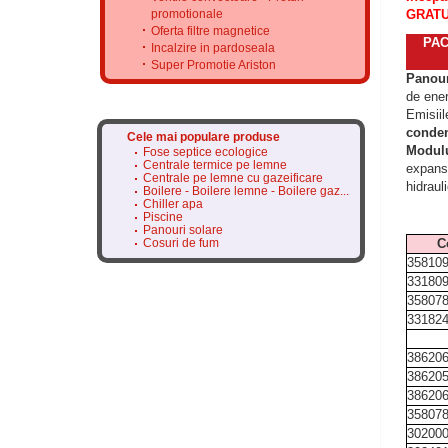
promotionale
GRATUI
Oferta filtre magnetice
PAC
Incalzire in pardoseala
Super Promotie Ariston
Panour
de ene
Emisiil
conde
Cele mai populare produse
Modul
Fose septice ecologice
Centrale termice pe lemne
expansi
Centrale pe lemne cu gazeificare
hidraul
Boilere - Boilere lemne - Boilere gaz...
Chiller apa
Piscine
Panouri solare
Cosuri de fum
C
35810
331809
35807
33182
38620
38620
38620
35807
30200