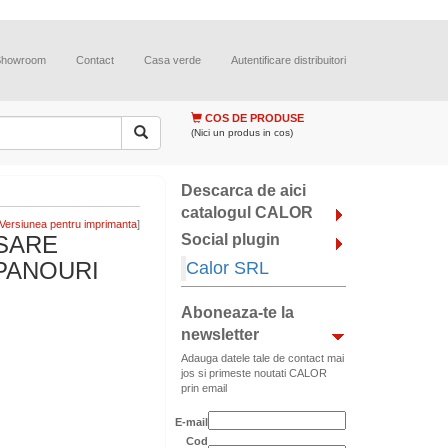
Showroom
Contact
Casa verde
Autentificare distribuitori
COS DE PRODUSE
(Nici un produs in cos)
Descarca de aici
catalogul CALOR
]
SARE
Social plugin
PANOURI
Calor SRL
Aboneaza-te la
newsletter
Adauga datele tale de contact mai
jos si primeste noutati CALOR
prin email
E-mail
Cod