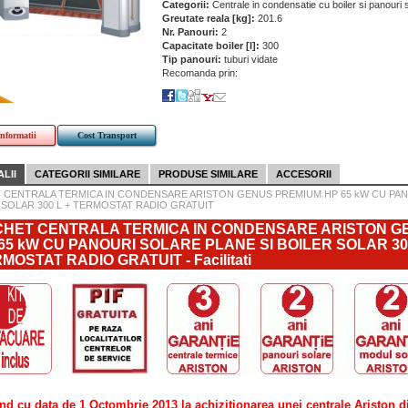
Categorii:
Centrale in condensatie cu boiler si panouri 
Greutate reala [kg]:
201.6
Nr. Panouri:
2
Capacitate boiler [l]:
300
Tip panouri:
tuburi vidate
Recomanda prin:
informatii
Cost Transport
LII
CATEGORII SIMILARE
PRODUSE SIMILARE
ACCESORII
 CENTRALA TERMICA IN CONDENSARE ARISTON GENUS PREMIUM HP 65 kW CU PAN
 SOLAR 300 L + TERMOSTAT RADIO GRATUIT
HET CENTRALA TERMICA IN CONDENSARE ARISTON G
65 kW CU PANOURI SOLARE PLANE SI BOILER SOLAR 300
MOSTAT RADIO GRATUIT - Facilitati
nd cu data de 1 Octombrie 2013 la achizitionarea unei centrale Ariston d