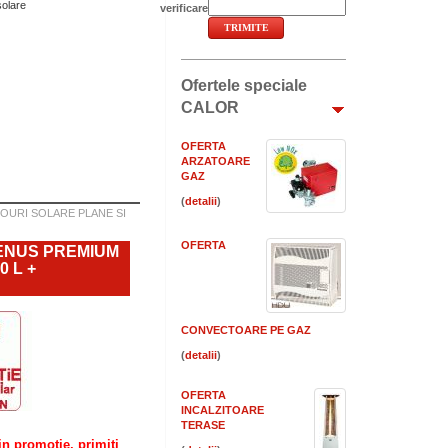
solare
verificare
Ofertele speciale
CALOR
OFERTA
ARZATOARE
GAZ
(
)
OURI SOLARE PLANE SI
OFERTA
ENUS PREMIUM
 L +
CONVECTOARE PE GAZ
(
)
OFERTA
INCALZITOARE
TERASE
in promotie, primiti