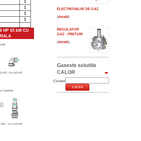
1
1
ELECTROVALVE DE GAZ
1
(
)
1
REGULATOR
 HP 65 kW CU
GAZ - PRETURI
TRALA
(
)
Gaseste solutiile
CALOR
Cuvant