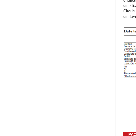
o funct
din sti
Circuit
din tev
PAC