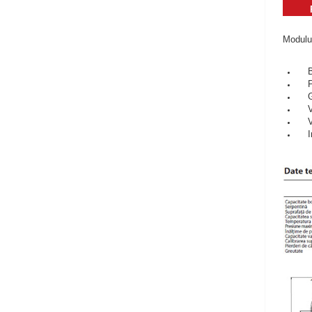
Modulu
Boi
Pa
Gru
Vas
Van
Ins