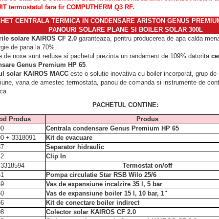
T termostatul fara fir COMPUTHERM Q3 RF.
HET CENTRALA TERMICA IN CONDENSARE ARISTON GENUS PREMIUM
PANOURI SOLARE PLANE SI BOILER SOLAR 300L
ile solare KAIROS CF 2.0
garanteaza, pentru producerea de apa calda mena
rgie de pana la 70%.
e de noxe sunt reduse si pachetul prezinta un randament de 109% datorita
ce
nsare Genus Premium HP 65
.
ul solar KAIROS MACC
este o solutie inovativa cu boiler incorporat
, grup de 
une, vana de amestec termostata, panou de comanda si instrumente de contro
ica.
PACHETUL CONTINE:
od Produs
Produs
90
Centrala condensare Genus Premium HP 65
0 + 3318091
Kit de evacuare
87
Separator hidraulic
42
Clip In
3318594
Termostat on/off
61
Pompa circulatie Star RSB Wilo 25/6
59
Vas de expansiune incalzire 35 l, 5 bar
60
Vas de expansiune boiler 15 l, 10 bar, 1"
86
Kit de conectare boiler indirect
08
Colector solar KAIROS CF 2.0