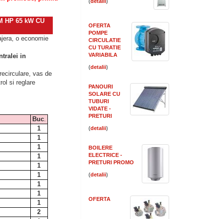
(
)
 HP 65 kW CU
OFERTA
POMPE
jera, o economie
CIRCULATIE
CU TURATIE
VARIABILA
ntralei in
(
)
recirculare, vas de
l si reglare
PANOURI
SOLARE CU
TUBURI
VIDATE -
PRETURI
Buc
.
1
(
)
1
1
BOILERE
ELECTRICE -
1
PRETURI PROMO
1
1
(
)
1
1
OFERTA
1
2