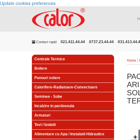
Update cookies preferences
H
021.411.44.44
0737.23.44.44
031.413.44.
Contact rapid
Centrale Termice
Home
Boilere
PA
Panouri solare
AR
Calorifere-Radiatoare-Convectoare
SOL
Seminee - Sobe
TE
Incalzire in pardoseala
Armaturi
Tevi / Izolatii
Alimentare cu Apa / Instalatii Hidraulice