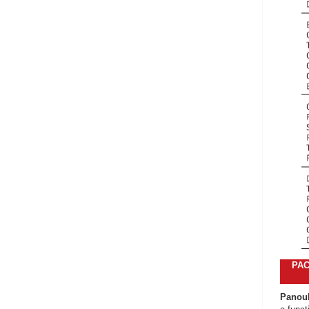
PAC
Panoul