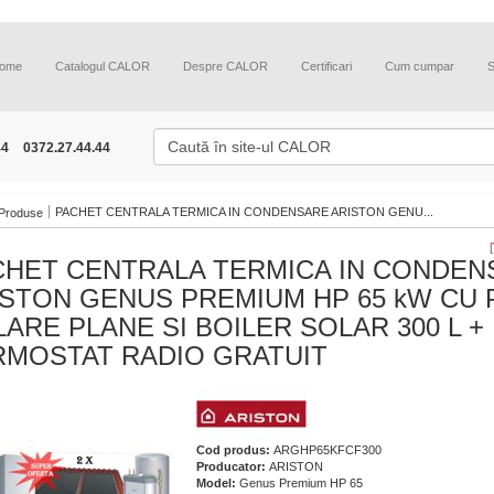
ome
Catalogul CALOR
Despre CALOR
Certificari
Cum cumpar
44
0372.27.44.44
PACHET CENTRALA TERMICA IN CONDENSARE ARISTON GENU...
Produse
[
CHET CENTRALA TERMICA IN CONDEN
ISTON GENUS PREMIUM HP 65 kW CU 
ARE PLANE SI BOILER SOLAR 300 L +
RMOSTAT RADIO GRATUIT
Cod produs:
ARGHP65KFCF300
Producator:
ARISTON
Model:
Genus Premium HP 65