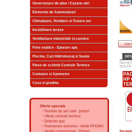
Generatoare de abur / Cazane ulei
Elemente de Automatizari
Climatizare, Ventilare si Tratare aer
Incalzitoare terase
Ventilatoare industriale si casnice
Cere 
Fose septice - Epurare apa
Piscine, Cazi Hidromasaj si Saune
DETA
PACHET
Piese de schimb Centrale Termice
BOILER
PAC
Contoare si Apometre
HP 
Casa si gradina
TER
Oferte speciale
Perdele de aer cald - preturi
Oferta centrale termice
Detector gaz
Radiatoare aluminiu - oferte RPOMO
Incepa
Ventilo convectoare - Preturi