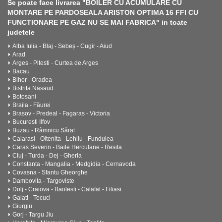
Se poate face livrarea "BOILER CU ACUMULARE CU
MONTARE PE PARDOSEALA ARISTON OPTIMA 16 FFI CU
FUNCTIONARE PE GAZ NU SE MAI FABRICA" in toate
judetele
Alba Iulia - Blaj - Sebeș - Cugir - Aiud
Arad
Arges - Pitesti - Curtea de Arges
Bacau
Bihor - Oradea
Bistrita Nasaud
Botosani
Braila - Făurei
Brasov - Predeal - Fagaras - Victoria
Bucuresti Ilfov
Buzau - Râmnicu Sărat
Calarasi - Oltenita - Lehliu - Fundulea
Caras Severin - Baile Herculane - Resita
Cluj - Turda - Dej - Gherla
Constanta - Mangalia - Medgidia - Cernavoda
Covasna - Sfantu Gheorghe
Dambovita - Targoviste
Dolj - Craiova - Baolesti - Calafat - Filiasi
Galati - Tecuci
Giurgiu
Gorj - Targu Jiu