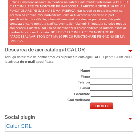
Echipa Calorserv incearca sa mentina acuratetea informatiilor referitoare la BOILER
CU ACUMULARE CU MONTARE PE PARDOSEALA ARISTON OPTIMA 16 FFI CU
FUNCTIONARE PE GAZ NU SE MAI FABRICA, dar rareori se poate intampla ca
acestea sa contina mici inadvertente, cum ar fi: accesorii neincluse in pret,
specificatii tehnice diferite, informatii neactualizate despre pret si stoc. Ne puteti
contacta oricand pentru a clarifica eventuale nelamuriri in legatura cu orice produs
sau serviciu Calorserv. Nu uita sa mentionezi in corespondenta ta numele exact al
produsului - in cazul de fata: BOILER CU ACUMULARE CU MONTARE PE
PARDOSEALA ARISTON OPTIMA 16 FFI CU FUNCTIONARE PE GAZ NU SE MAI
FABRICA.
Descarca de aici catalogul CALOR
Adauga datele tale de contact mai jos si primeste catalogul CALOR pentru 2008-2009
la adresa de e-mail specificata
.
Nume
Firma
Telefon
E-mail
Localitate
Cod verificare
Social plugin
Calor SRL