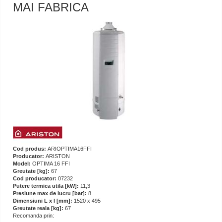
MAI FABRICA
Cod produs:
ARIOPTIMA16FFI
Producator:
ARISTON
Model:
OPTIMA 16 FFI
Greutate [kg]:
67
Cod producator:
07232
Putere termica utila [kW]:
11,3
Presiune max de lucru [bar]:
8
Dimensiuni L x l [mm]:
1520 x 495
Greutate reala [kg]:
67
Recomanda prin: