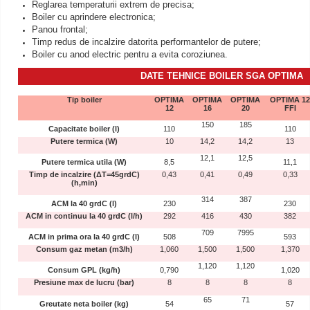
Reglarea temperaturii extrem de precisa;
Boiler cu aprindere electronica;
Panou frontal;
Timp redus de incalzire datorita performantelor de putere;
Boiler cu anod electric pentru a evita coroziunea.
DATE TEHNICE
BOILER
SGA OPTIMA
Tip boiler
OPTIMA
OPTIMA
OPTIMA
OPTIMA 12
12
16
20
FFI
150
185
Capacitate boiler (l)
110
110
Putere termica (W)
10
14,2
14,2
13
12,1
12,5
Putere termica utila (W)
8,5
11,1
Timp de incalzire (ΔT=45grdC)
0,43
0,41
0,49
0,33
(h,min)
314
387
ACM la 40 grdC (l)
230
230
ACM in continuu la 40 grdC (l/h)
292
416
430
382
709
7995
ACM in prima ora la 40 grdC (l)
508
593
Consum gaz metan (m3/h)
1,060
1,500
1,500
1,370
1,120
1,120
Consum GPL (kg/h)
0,790
1,020
Presiune max de lucru (bar)
8
8
8
8
65
71
Greutate neta boiler (kg)
54
57