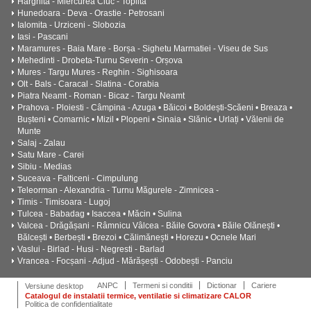
Harghita - Miercurea Ciuc - Toplita
Hunedoara - Deva - Orastie - Petrosani
Ialomita - Urziceni - Slobozia
Iasi - Pascani
Maramures - Baia Mare - Borșa - Sighetu Marmatiei - Viseu de Sus
Mehedinti - Drobeta-Turnu Severin - Orșova
Mures - Targu Mures - Reghin - Sighisoara
Olt - Bals - Caracal - Slatina - Corabia
Piatra Neamt - Roman - Bicaz - Targu Neamt
Prahova - Ploiesti - Câmpina - Azuga • Băicoi • Boldești-Scăeni • Breaza •
Bușteni • Comarnic • Mizil • Plopeni • Sinaia • Slănic • Urlați • Vălenii de
Munte
Salaj - Zalau
Satu Mare - Carei
Sibiu - Medias
Suceava - Falticeni - Cimpulung
Teleorman - Alexandria - Turnu Măgurele - Zimnicea -
Timis - Timisoara - Lugoj
Tulcea - Babadag • Isaccea • Măcin • Sulina
Valcea - Drăgășani - Râmnicu Vâlcea - Băile Govora • Băile Olănești •
Bălcești • Berbești • Brezoi • Călimănești • Horezu • Ocnele Mari
Vaslui - Birlad - Husi - Negresti - Barlad
Vrancea - Focșani - Adjud - Mărășești - Odobești - Panciu
ANPC
Termeni si conditii
Dictionar
Cariere
Versiune desktop
Catalogul de instalatii termice, ventilatie si climatizare CALOR
Politica de confidentialitate