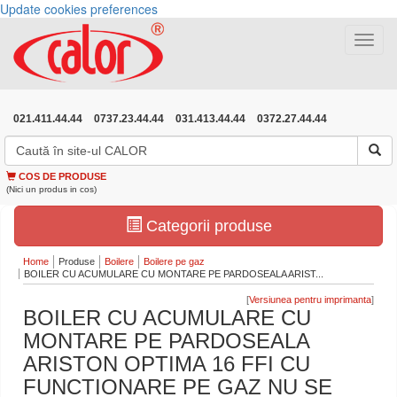
Update cookies preferences
Toggle
navigat
021.411.44.44
0737.23.44.44
031.413.44.44
0372.27.44.44
COS DE PRODUSE
(Nici un produs in cos)
Categorii produse
Home
Produse
Boilere
Boilere pe gaz
BOILER CU ACUMULARE CU MONTARE PE PARDOSEALA ARIST...
[
]
BOILER CU ACUMULARE CU
MONTARE PE PARDOSEALA
ARISTON OPTIMA 16 FFI CU
FUNCTIONARE PE GAZ NU SE