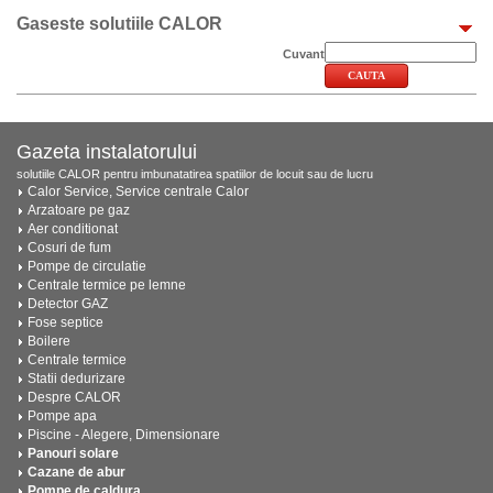
Gaseste solutiile CALOR
Cuvant
Gazeta instalatorului
solutiile CALOR pentru imbunatatirea spatiilor de locuit sau de lucru
Calor Service, Service centrale Calor
Arzatoare pe gaz
Aer conditionat
Cosuri de fum
Pompe de circulatie
Centrale termice pe lemne
Detector GAZ
Fose septice
Boilere
Centrale termice
Statii dedurizare
Despre CALOR
Pompe apa
Piscine - Alegere, Dimensionare
Panouri solare
Cazane de abur
Pompe de caldura