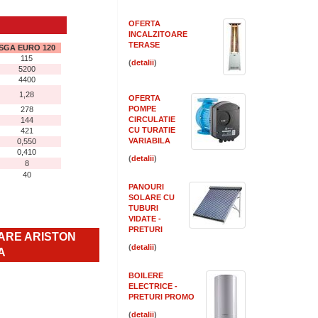
OFERTA
INCALZITOARE
TERASE
SGA EURO 120
115
(
)
5200
4400
1,28
OFERTA
POMPE
278
CIRCULATIE
144
CU TURATIE
421
VARIABILA
0,550
0,410
(
)
8
40
PANOURI
SOLARE CU
TUBURI
VIDATE -
PRETURI
LARE ARISTON
(
)
A
BOILERE
ELECTRICE -
PRETURI PROMO
(
)