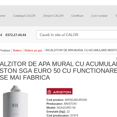
ome
Catalogul CALOR
Despre CALOR
Certificari
Cum cumpar
44
0372.27.44.44
INCALZITOR DE APA MURAL CU ACUMULARE ARISTON
Produse
Boilere
Boilere pe gaz
[
CALZITOR DE APA MURAL CU ACUMULA
ISTON SGA EURO 50 CU FUNCTIONARE
SE MAI FABRICA
Cod produs:
ARISGAEURO50
Producator:
ARISTON
Model:
SGA EURO 50
Greutate [kg]:
22
Cod producator:
07474