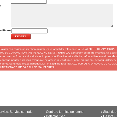
l
w
rificare
Calorserv incearca sa mentina acuratetea informatiilor referitoare la INCALZITOR DE APA M
O 50 CU FUNCTIONARE PE GAZ NU SE MAI FABRICA, dar rareori se poate intampla ca acestea
ente, cum ar fi: accesorii neincluse in pret, specificatii tehnice diferite, informatii neactualizate des
 oricand pentru a clarifica eventuale nelamuriri in legatura cu orice produs sau serviciu Calorserv.
ndenta ta numele exact al produsului - in cazul de fata: INCALZITOR DE APA MURAL CU A
FUNCTIONARE PE GAZ NU SE MAI FABRICA.
rvice, Service centrale
Centrale termice pe lemne
Statii ded
Detector GAZ
Despre 