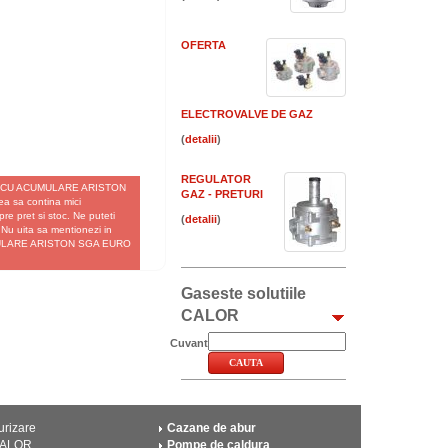
OFERTA
ELECTROVALVE DE GAZ
(
)
REGULATOR
URAL CU ACUMULARE ARISTON
GAZ - PRETURI
 sa contina mici
pre pret si stoc. Ne puteti
(
)
 Nu uita sa mentionezi in
CUMULARE ARISTON SGA EURO
Gaseste solutiile
CALOR
Cuvant
urizare
Cazane de abur
CALOR
Pompe de caldura