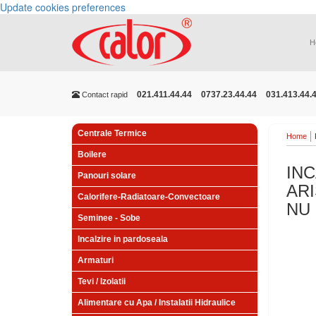
Update cookies preferences
H
021.411.44.44
0737.23.44.44
031.413.44.
Contact rapid
Centrale Termice
Home
Boilere
IN
Panouri solare
AR
Calorifere-Radiatoare-Convectoare
NU 
Seminee - Sobe
Incalzire in pardoseala
Armaturi
Tevi / Izolatii
Alimentare cu Apa / Instalatii Hidraulice