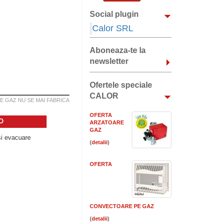
Social plugin
Calor SRL
Aboneaza-te la
newsletter
Ofertele speciale
CALOR
 GAZ NU SE MAI FABRICA
OFERTA
O
ARZATOARE
GAZ
si evacuare
(
)
OFERTA
CONVECTOARE PE GAZ
(
)