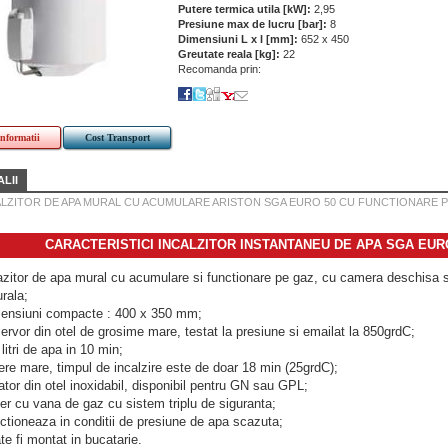
Putere termica utila [kW]:
2,95
Presiune max de lucru [bar]:
8
Dimensiuni L x l [mm]:
652 x 450
Greutate reala [kg]:
22
Recomanda prin:
informatii
Cost Transport
LII
ALZITOR DE APA MURAL CU ACUMULARE ARISTON SGA EURO 50 CU FUNCTIONARE PE
CARACTERISTICI INCALZITOR INSTANTANEU DE APA SGA EUR
azitor de apa mural cu acumulare si functionare pe gaz, cu camera deschisa 
rala;
ensiuni compacte : 400 x 350 mm;
ervor din otel de grosime mare, testat la presiune si emailat la 850grdC;
litri de apa in 10 min;
ere mare, timpul de incalzire este de doar 18 min (25grdC);
ator din otel inoxidabil, disponibil pentru GN sau GPL;
ler cu vana de gaz cu sistem triplu de siguranta;
ctioneaza in conditii de presiune de apa scazuta;
te fi montat in bucatarie.