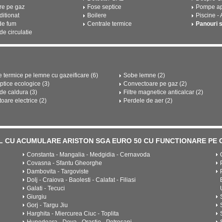
re pe gaz
Fose septice
Pompe a
ditionat
Boilere
Piscine -
de fum
Centrale termice
Panouri 
e circulatie
e termice pe lemne cu gazeificare (6)
Sobe lemne (2)
ptice ecologice (3)
Convectoare pe gaz (2)
e caldura (3)
Filtre magnetice anticalcar (2)
oare electrice (2)
Perdele de aer (2)
RAL CU ACUMULARE ARISTON SGA EURO 50 CU FUNCTIONARE PE GAZ
Constanta - Mangalia - Medgidia - Cernavoda
Covasna - Sfantu Gheorghe
Dambovita - Targoviste
Dolj - Craiova - Baolesti - Calafat - Filiasi
Galati - Tecuci
Giurgiu
Gorj - Targu Jiu
Harghita - Miercurea Ciuc - Toplita