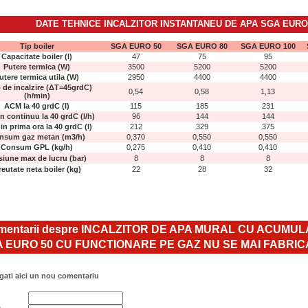
DATE TEHNICE
INCALZITOR INSTANTANEU DE APA
SGA EURO
Tip boiler
SGA EURO 50
SGA EURO 80
SGA EURO 100
Capacitate boiler (l)
47
75
95
Putere termica (W)
3500
5200
5200
utere termica utila (W)
2950
4400
4400
 de incalzire (ΔT=45grdC)
0,54
0,58
1,13
(h/min)
ACM la 40 grdC (l)
115
185
231
n continuu la 40 grdC (l/h)
96
144
144
n prima ora la 40 grdC (l)
212
329
375
nsum gaz metan (m3/h)
0,370
0,550
0,550
Consum GPL (kg/h)
0,275
0,410
0,410
siune max de lucru (bar)
8
8
8
eutate neta boiler (kg)
22
28
32
entarii despre INCALZITOR DE APA MURAL CU ACUMU
 EURO 50 CU FUNCTIONARE PE GAZ NU SE MAI FABRIC
ati aici un nou comentariu