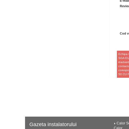
E-mai
Revie
Cod ve
Echipa 
SGA EUR
inadvert
contacta
corespo
50 CU 
Calor Se
Gazeta instalatorului
Calor