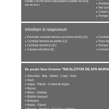
solutiile CALOR pentru imbunatatirea spatiilor de locuit
Arzatoa
sau de lucru
Aer con
Cosuri 
Pompe d
Intrebari si raspunsuri
Promotie centrale termice pe lemne fonta (15)
Central
Centrale termice pe peleti (12)
Fose se
Centrale electrice (11)
Pompe d
Cazane electrice (6)
Convect
Se poate face livrarea "INCALZITOR DE APA MU
Alba Iulia - Blaj - Sebeș - Cugir - Aiud
Arad
Arges - Pitesti - Curtea de Arges
Bacau
Bihor - Oradea
Bistrita Nasaud
Botosani
Braila - Făurei