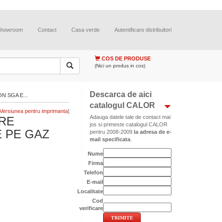
Showroom
Contact
Casa verde
Autentificare distribuitori
COS DE PRODUSE
(Nici un produs in cos)
Descarca de aici
 SGA E...
catalogul CALOR
]
Adauga datele tale de contact mai
RE
jos si primeste catalogul CALOR
 PE GAZ
pentru 2008-2009
la adresa de e-
mail specificata
.
Nume
Firma
Telefon
E-mail
Localitate
Cod
verificare