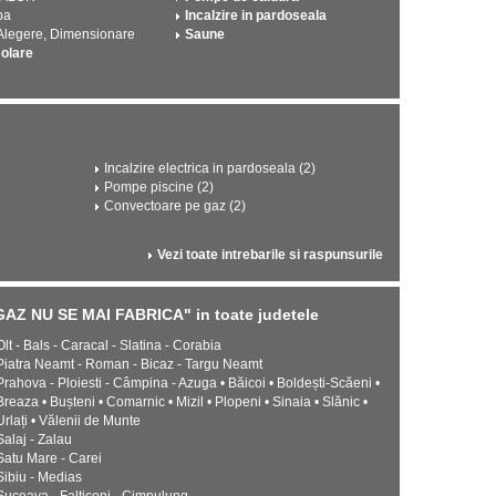
pa
Incalzire in pardoseala
 Alegere, Dimensionare
Saune
solare
Incalzire electrica in pardoseala (2)
Pompe piscine (2)
Convectoare pe gaz (2)
Vezi toate intrebarile si raspunsurile
 NU SE MAI FABRICA" in toate judetele
Olt - Bals - Caracal - Slatina - Corabia
Piatra Neamt - Roman - Bicaz - Targu Neamt
Prahova - Ploiesti - Câmpina - Azuga • Băicoi • Boldești-Scăeni •
Breaza • Bușteni • Comarnic • Mizil • Plopeni • Sinaia • Slănic •
Urlați • Vălenii de Munte
Salaj - Zalau
Satu Mare - Carei
Sibiu - Medias