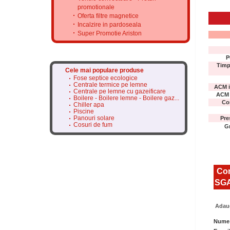
promotionale
Oferta filtre magnetice
Incalzire in pardoseala
Super Promotie Ariston
P
Timp
Cele mai populare produse
Fose septice ecologice
Centrale termice pe lemne
ACM i
Centrale pe lemne cu gazeificare
ACM i
Boilere - Boilere lemne - Boilere gaz...
Co
Chiller apa
Piscine
Panouri solare
Pre
Cosuri de fum
Gr
Com
SGA
Adaug
Nume