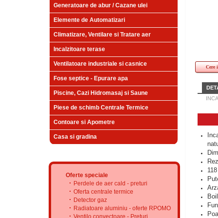
Generatoare de abur / Cazane ulei
Elemente de Automatizari
Climatizare, Ventilare si Tratare aer
Incalzitoare terase
Ventilatoare industriale si casnice
Cere 
Fose septice - Epurare apa
DETA
Piscine, Cazi Hidromasaj si Saune
INC
Piese de schimb Centrale Termice
Contoare si Apometre
Inc
Casa si gradina
natu
Dim
Rez
118 
Oferte speciale
Put
Perdele de aer cald - preturi
Arz
Oferta centrale termice
Boi
Detector gaz
Fun
Radiatoare aluminiu - oferte RPOMO
Poa
Ventilo convectoare - Preturi