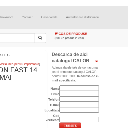
Showroom
Contact
Casa verde
Autentificare distribuitori
COS DE PRODUSE
(Nici un produs in cos)
Descarca de aici
 FF G...
catalogul CALOR
]
Adauga datele tale de contact mai
ON FAST 14
jos si primeste catalogul CALOR
MAI
pentru 2008-2009
la adresa de e-
mail specificata
.
Nume
Firma
Telefon
E-mail
Localitate
Cod
verificare