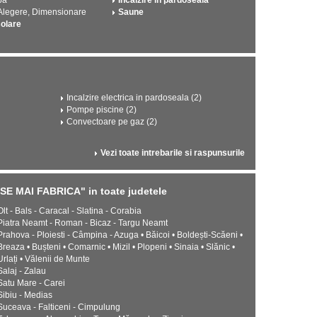
pa
Incalzire in pardoseala
 Alegere, Dimensionare
Saune
solare
Incalzire electrica in pardoseala (2)
Pompe piscine (2)
Convectoare pe gaz (2)
Vezi toate intrebarile si raspunsurile
 MAI FABRICA" in toate judetele
Olt - Bals - Caracal - Slatina - Corabia
Piatra Neamt - Roman - Bicaz - Targu Neamt
Prahova - Ploiesti - Câmpina - Azuga • Băicoi • Boldești-Scăeni •
Breaza • Bușteni • Comarnic • Mizil • Plopeni • Sinaia • Slănic •
Urlați • Vălenii de Munte
Salaj - Zalau
Satu Mare - Carei
Sibiu - Medias
Suceava - Falticeni - Cimpulung