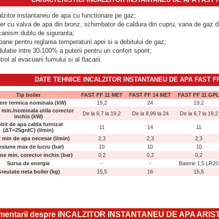
alzitor instantaneu de apa cu functionare pe gaz;
ler cu valva de apa din bronz, schimbator de caldura din cupru, vana de gaz d
anism dublu de siguranta;
oane pentru reglarea temperaturii apei si a debitului de gaz;
ulatie intre 30-100% a puterii pentru un confort sporit;
rol al evacuarii fumului si al flacarii.
DATE TEHNICE
INCALZITOR INSTANTANEU DE APA FAST F
Tip boiler
FAST FF 11 MET
FAST FF 14 MET
FAST FF 11 GP
ere termica nominala (kW)
19,2
24
19,2
 min./nominala utila corector
De la 6,7 la 19,2
De la 8,99 la 24
De la 6,7 la 19,2
inchis (kW)
bit de apa calda furnizat
11
14
11
(ΔT=25grdC) (l/min)
 min de apa necesar (l/min)
2,3
2,3
2,3
esiune max de lucru (bar)
10
10
10
ne min. corector inchis (bar)
0,2
0,2
0,2
Sursa de energie
-
-
Baterie 1,5 LR20
reutate neta boiler (kg)
15,5
16
15,5
entarii despre INCALZITOR INSTANTANEU DE APA ARIS