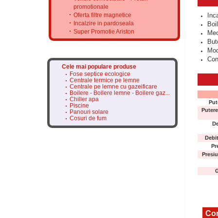
promotionale
Oferta filtre magnetice
Inc
Incalzire in pardoseala
Boi
Super Promotie Ariston
Mec
But
Mod
Cont
Cele mai populare produse
Fose septice ecologice
Centrale termice pe lemne
Centrale pe lemne cu gazeificare
Boilere - Boilere lemne - Boilere gaz...
Chiller apa
Put
Piscine
Putere
Panouri solare
Cosuri de fum
De
Debit
Pr
Presiu
G
Com