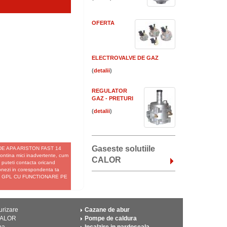
OFERTA
ELECTROVALVE DE GAZ
(
)
REGULATOR
GAZ - PRETURI
(
)
Gaseste solutiile
EU DE APA ARISTON FAST 14
tina mici inadvertente, cum
CALOR
Ne puteti contacta oricand
ionezi in corespondenta ta
4 FF GPL CU FUNCTIONARE PE
urizare
Cazane de abur
CALOR
Pompe de caldura