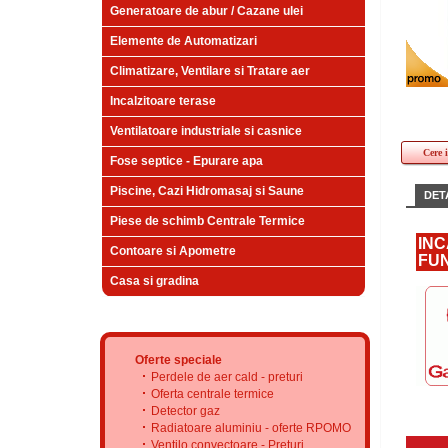
Generatoare de abur / Cazane ulei
Elemente de Automatizari
Climatizare, Ventilare si Tratare aer
Incalzitoare terase
Ventilatoare industriale si casnice
Cere 
Fose septice - Epurare apa
Piscine, Cazi Hidromasaj si Saune
DETA
Piese de schimb Centrale Termice
INC
Contoare si Apometre
FUN
Casa si gradina
Oferte speciale
Perdele de aer cald - preturi
Oferta centrale termice
Detector gaz
Radiatoare aluminiu - oferte RPOMO
Ventilo convectoare - Preturi