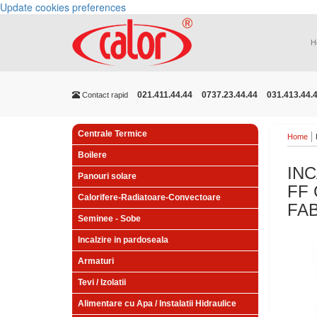
Update cookies preferences
H
021.411.44.44
0737.23.44.44
031.413.44.
Contact rapid
Centrale Termice
Home
Boilere
INC
Panouri solare
FF 
Calorifere-Radiatoare-Convectoare
FA
Seminee - Sobe
Incalzire in pardoseala
Armaturi
Tevi / Izolatii
Alimentare cu Apa / Instalatii Hidraulice