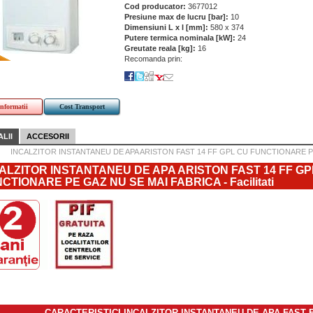
Cod producator:
3677012
Presiune max de lucru [bar]:
10
Dimensiuni L x l [mm]:
580 x 374
Putere termica nominala [kW]:
24
Greutate reala [kg]:
16
Recomanda prin:
informatii
Cost Transport
LII
ACCESORII
INCALZITOR INSTANTANEU DE APA ARISTON FAST 14 FF GPL CU FUNCTIONARE P
ALZITOR INSTANTANEU DE APA ARISTON FAST 14 FF GP
CTIONARE PE GAZ NU SE MAI FABRICA - Facilitati
CARACTERISTICI INCALZITOR INSTANTANEU DE APA FAST 