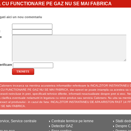
 CU FUNCTIONARE PE GAZ NU SE MAI FABRICA
ati aici un nou comentariu
l
w
rificare
Calorserv incearca sa mentina acuratetea informatiilor referitoare la INCALZITOR INSTANTAN
CU FUNCTIONARE PE GAZ NU SE MAI FABRICA, dar rareori se poate intampla ca acestea sa con
ccesorii neincluse in pret, specificatii tehnice diferite, informatii neactualizate despre pret si stoc. 
 clarifica eventuale nelamuriri in legatura cu orice produs sau serviciu Calorserv. Nu uita sa ment
exact al produsului - in cazul de fata: INCALZITOR INSTANTANEU DE APA ARISTON FAST 1
 SE MAI FABRICA.
rvice, Service centrale
Centrale termice pe lemne
Statii ded
Detector GAZ
Despre 