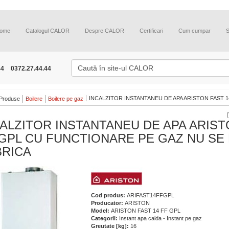
ome
Catalogul CALOR
Despre CALOR
Certificari
Cum cumpar
44
0372.27.44.44
INCALZITOR INSTANTANEU DE APA ARISTON FAST 14
Produse
Boilere
Boilere pe gaz
[
ALZITOR INSTANTANEU DE APA ARIST
GPL CU FUNCTIONARE PE GAZ NU SE 
BRICA
Cod produs:
ARIFAST14FFGPL
Producator:
ARISTON
Model:
ARISTON FAST 14 FF GPL
Categorii:
Instant apa calda - Instant pe gaz
Greutate [kg]:
16