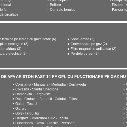
re pe gaz
Fose septice
Pompe a
ditionat
Boilere
Piscine -
de fum
Centrale termice
Panouri 
e circulatie
e termice pe lemne cu gazeificare (6)
Sobe lemne (2)
ptice ecologice (3)
Convectoare pe gaz (2)
e caldura (3)
Filtre magnetice anticalcar (2)
oare electrice (2)
Perdele de aer (2)
U DE APA ARISTON FAST 14 FF GPL CU FUNCTIONARE PE GAZ NU SE
Constanta - Mangalia - Medgidia - Cernavoda
Covasna - Sfantu Gheorghe
Dambovita - Targoviste
Dolj - Craiova - Baolesti - Calafat - Filiasi
Galati - Tecuci
Giurgiu
Gorj - Targu Jiu
Harghita - Miercurea Ciuc - Toplita
Hunedoara - Deva - Orastie - Petrosani