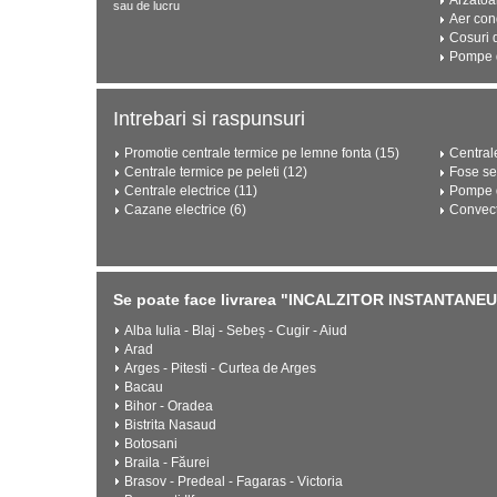
Arzatoa
sau de lucru
Aer con
Cosuri 
Pompe d
Intrebari si raspunsuri
Promotie centrale termice pe lemne fonta (15)
Central
Centrale termice pe peleti (12)
Fose se
Centrale electrice (11)
Pompe d
Cazane electrice (6)
Convect
Se poate face livrarea "INCALZITOR INSTANTANE
Alba Iulia - Blaj - Sebeș - Cugir - Aiud
Arad
Arges - Pitesti - Curtea de Arges
Bacau
Bihor - Oradea
Bistrita Nasaud
Botosani
Braila - Făurei
Brasov - Predeal - Fagaras - Victoria