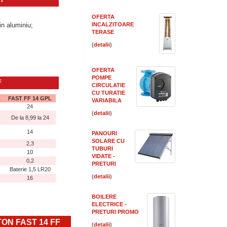
OFERTA
in aluminiu;
INCALZITOARE
TERASE
(
)
OFERTA
POMPE
F
CIRCULATIE
CU TURATIE
L
FAST FF 14 GPL
VARIABILA
24
(
)
De la 8,99 la 24
14
PANOURI
SOLARE CU
2,3
TUBURI
10
VIDATE -
0,2
PRETURI
Baterie 1,5 LR20
(
)
16
BOILERE
ELECTRICE -
PRETURI PROMO
TON FAST 14 FF
(
)