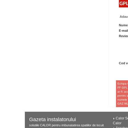
GPL
Adaug
Nume
E-mai
Revie
Cod ve
Echipa 
FF GPL 
ar fi: a
pentru a
numele 
GAZ NU
Calor Se
Gazeta instalatorului
Calor
solutiile CALOR pentru imbunatatirea spatiilor de locuit