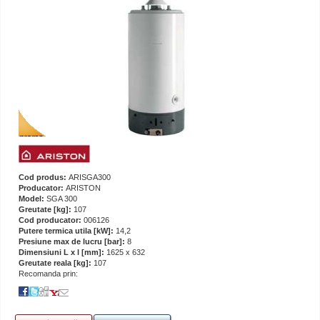
Cod produs:
ARISGA300
Producator:
ARISTON
Model:
SGA 300
Greutate [kg]:
107
Cod producator:
006126
Putere termica utila [kW]:
14,2
Presiune max de lucru [bar]:
8
Dimensiuni L x l [mm]:
1625 x 632
Greutate reala [kg]:
107
Recomanda prin: