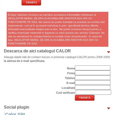
Echipa Calorserv incearca sa mentina acuratetea informatiilor referitoare la
INCALZITOR MURAL DE APA CU ACUMULARE ARISTON SGA 300 CU
FUNCTIONARE PE GAZ, dar rareori se poate intampla ca acestea sa contina mici
inadvertente, cum ar fi: accesorii neincluse in pret, specificatii tehnice diferite,
informatii neactualizate despre pret si stoc. Ne puteti contacta oricand pentru a
clarifica eventuale nelamuriri in legatura cu orice produs sau serviciu Calorserv. Nu
uita sa mentionezi in corespondenta ta numele exact al produsului - in cazul de
fata: INCALZITOR MURAL DE APA CU ACUMULARE ARISTON SGA 300 CU
FUNCTIONARE PE GAZ.
Descarca de aici catalogul CALOR
Adauga datele tale de contact mai jos si primeste catalogul CALOR pentru 2008-2009
la adresa de e-mail specificata
.
Nume
Firma
Telefon
E-mail
Localitate
Cod verificare
Social plugin
Calor SRL