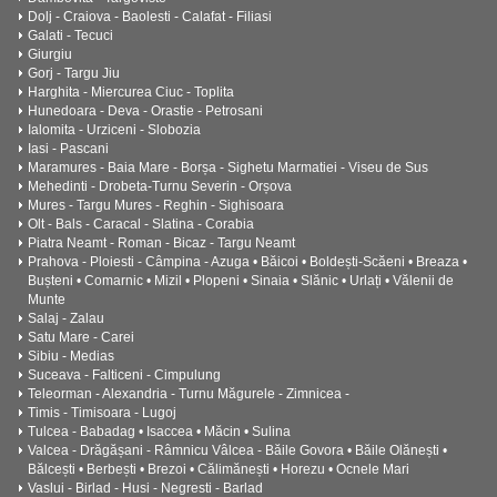
Dolj - Craiova - Baolesti - Calafat - Filiasi
Galati - Tecuci
Giurgiu
Gorj - Targu Jiu
Harghita - Miercurea Ciuc - Toplita
Hunedoara - Deva - Orastie - Petrosani
Ialomita - Urziceni - Slobozia
Iasi - Pascani
Maramures - Baia Mare - Borșa - Sighetu Marmatiei - Viseu de Sus
Mehedinti - Drobeta-Turnu Severin - Orșova
Mures - Targu Mures - Reghin - Sighisoara
Olt - Bals - Caracal - Slatina - Corabia
Piatra Neamt - Roman - Bicaz - Targu Neamt
Prahova - Ploiesti - Câmpina - Azuga • Băicoi • Boldești-Scăeni • Breaza •
Bușteni • Comarnic • Mizil • Plopeni • Sinaia • Slănic • Urlați • Vălenii de
Munte
Salaj - Zalau
Satu Mare - Carei
Sibiu - Medias
Suceava - Falticeni - Cimpulung
Teleorman - Alexandria - Turnu Măgurele - Zimnicea -
Timis - Timisoara - Lugoj
Tulcea - Babadag • Isaccea • Măcin • Sulina
Valcea - Drăgășani - Râmnicu Vâlcea - Băile Govora • Băile Olănești •
Bălcești • Berbești • Brezoi • Călimănești • Horezu • Ocnele Mari
Vaslui - Birlad - Husi - Negresti - Barlad