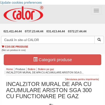
Update cookies preferences
Toggle
navigat
021.411.44.44
0737.23.44.44
031.413.44.44
0372.27.44.44
COS DE PRODUSE
(Nici un produs in cos)
Categorii produse
Home
Produse
Boilere
Boilere pe gaz
INCALZITOR MURAL DE APA CU ACUMULARE ARISTON SGA 3...
[
]
INCALZITOR MURAL DE APA CU
ACUMULARE ARISTON SGA 300
CU FUNCTIONARE PE GAZ