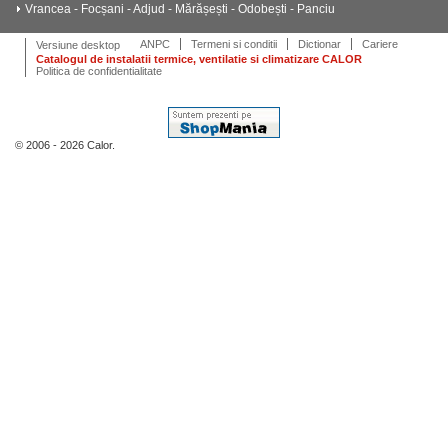
Vrancea - Focșani - Adjud - Mărășești - Odobești - Panciu
ANPC
Termeni si conditii
Dictionar
Cariere
Versiune desktop
Catalogul de instalatii termice, ventilatie si climatizare CALOR
Politica de confidentialitate
© 2006 - 2026 Calor.