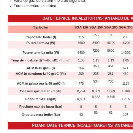
Vana de gaz cu sistem triplu de siguranta;
Fara alimentare electrica.
DATE TEHNICE
INCALZITOR INSTANTANEU DE 
Tip boiler
SGA 120
SGA 150
SGA 200
SGA 300
155
195
Capacitate boiler (l)
115
290
Putere termica (W)
7500
8400
10100
16700
7200
8600
Putere termica utila (W)
6400
14200
Timp de incalzire (ΔT=45grdC) (h,min)
1,03
1,13
1,13
1,05
359
451
ACM la 40 grdC (l)
266
671
ACM in continuu la 40 grdC (l/h)
209
235
281
464
534
733
ACM in prima ora la 40 grdC (l)
475
1135
Consum gaz metan (m3/h)
0,794
0,889
1,069
1,768
0,662
0,795
Consum GPL (kg/h)
0,591
1,315
Presiune max de lucru (bar)
8
8
8
8
53
61
Greutate neta boiler (kg)
43
107
PLIANT DATE TEHNICE
INCALZITOARE INSTANTANEE