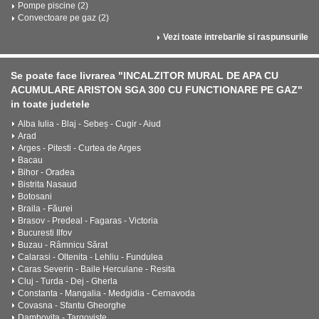
Pompe piscine (2)
Convectoare pe gaz (2)
Vezi toate intrebarile si raspunsurile
Se poate face livrarea "INCALZITOR MURAL DE APA CU
ACUMULARE ARISTON SGA 300 CU FUNCTIONARE PE GAZ"
in toate judetele
Alba Iulia - Blaj - Sebeș - Cugir - Aiud
Arad
Arges - Pitesti - Curtea de Arges
Bacau
Bihor - Oradea
Bistrita Nasaud
Botosani
Braila - Făurei
Brasov - Predeal - Fagaras - Victoria
Bucuresti Ilfov
Buzau - Râmnicu Sărat
Calarasi - Oltenita - Lehliu - Fundulea
Caras Severin - Baile Herculane - Resita
Cluj - Turda - Dej - Gherla
Constanta - Mangalia - Medgidia - Cernavoda
Covasna - Sfantu Gheorghe
Dambovita - Targoviste