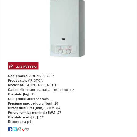
Cod produs:
ARIFAST14CFP
Producator:
ARISTON
Model:
ARISTON FAST 14 CF P
Categorii:
Instant apa calda - Instant pe gaz
Greutate [kg]:
12
Cod producator:
3677006
Presiune max de lucru [bar]:
10
Dimensiuni L x l [mm]:
580 x 374
Putere termica nominala [kW]:
27
Greutate reala [kg]:
12
Recomanda prin: