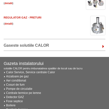
(
)
REGULATOR GAZ - PRETURI
(
)
Gaseste solutiile CALOR
Gazeta instalatorului
solutiile CALOR pentru imbunatatirea spatiilor de locuit sau de lucru
Calor Service, Service centrale Calor
Arzatoare pe gaz
Aer conditionat
Cosuri de fum
Pompe de circulatie
Centrale termice pe lemne
Detector GAZ
Fose septice
Boilere