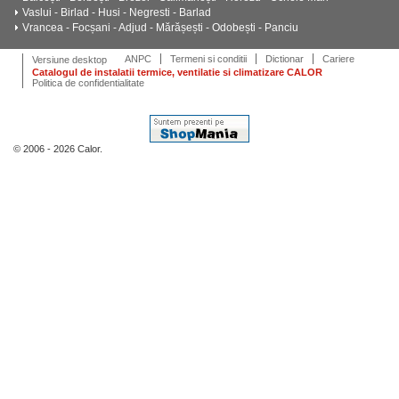
Vaslui - Birlad - Husi - Negresti - Barlad
Vrancea - Focșani - Adjud - Mărășești - Odobești - Panciu
ANPC
Termeni si conditii
Dictionar
Cariere
Versiune desktop
Catalogul de instalatii termice, ventilatie si climatizare CALOR
Politica de confidentialitate
© 2006 - 2026 Calor.