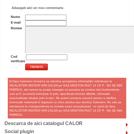
Adaugati aici un nou comentariu
Nume
E-mail
Review
Cod
verificare
Echipa Calorserv incearca sa mentina acuratetea informatiilor referitoare la
INCALZITOR INSTANT APA CALDA pe GAZ ARISTON FAST 14 CF P - NU SE MAI
FABRICA, dar rareori se poate intampla ca acestea sa contina mici inadvertente,
cum ar fi: accesorii neincluse in pret, specificatii tehnice diferite, informatii
neactualizate despre pret si stoc. Ne puteti contacta oricand pentru a clarifica
eventuale nelamuriri in legatura cu orice produs sau serviciu Calorserv. Nu uita sa
mentionezi in corespondenta ta numele exact al produsului - in cazul de fata:
INCALZITOR INSTANT APA CALDA pe GAZ ARISTON FAST 14 CF P - NU SE MAI
FABRICA.
Descarca de aici catalogul CALOR
Social plugin