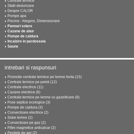
Centrale termice
Statii dedurizare
Despre CALOR
Pompe apa
Piscine - Alegere, Dimensionare
Panouri solare
Cazane de abur
Pompe de caldura
Incalzire in pardoseala
Saune
Intrebari si raspunsuri
Promotie centrale termice pe lemne fonta (15)
Centrale termice pe peleti (12)
Centrale electrice (11)
Cazane electrice (6)
Centrale termice pe lemne cu gazeificare (6)
Fose septice ecologice (3)
Pompe de caldura (3)
Convectoare electrice (2)
Sobe lemne (2)
Convectoare pe gaz (2)
Filtre magnetice anticalcar (2)
Perdele de aer (2)