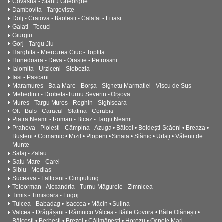
Covasna - Sfantu Gheorghe
Dambovita - Targoviste
Dolj - Craiova - Baolesti - Calafat - Filiasi
Galati - Tecuci
Giurgiu
Gorj - Targu Jiu
Harghita - Miercurea Ciuc - Toplita
Hunedoara - Deva - Orastie - Petrosani
Ialomita - Urziceni - Slobozia
Iasi - Pascani
Maramures - Baia Mare - Borșa - Sighetu Marmatiei - Viseu de Sus
Mehedinti - Drobeta-Turnu Severin - Orșova
Mures - Targu Mures - Reghin - Sighisoara
Olt - Bals - Caracal - Slatina - Corabia
Piatra Neamt - Roman - Bicaz - Targu Neamt
Prahova - Ploiesti - Câmpina - Azuga • Băicoi • Boldești-Scăeni • Breaza •
Bușteni • Comarnic • Mizil • Plopeni • Sinaia • Slănic • Urlați • Vălenii de
Munte
Salaj - Zalau
Satu Mare - Carei
Sibiu - Medias
Suceava - Falticeni - Cimpulung
Teleorman - Alexandria - Turnu Măgurele - Zimnicea -
Timis - Timisoara - Lugoj
Tulcea - Babadag • Isaccea • Măcin • Sulina
Valcea - Drăgășani - Râmnicu Vâlcea - Băile Govora • Băile Olănești •
Bălcești • Berbești • Brezoi • Călimănești • Horezu • Ocnele Mari