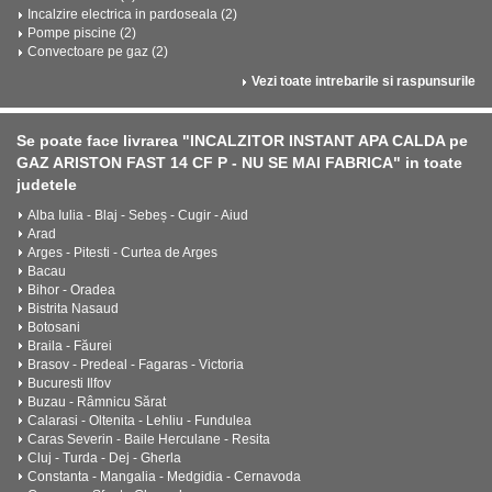
Incalzire electrica in pardoseala (2)
Pompe piscine (2)
Convectoare pe gaz (2)
Vezi toate intrebarile si raspunsurile
Se poate face livrarea "INCALZITOR INSTANT APA CALDA pe
GAZ ARISTON FAST 14 CF P - NU SE MAI FABRICA" in toate
judetele
Alba Iulia - Blaj - Sebeș - Cugir - Aiud
Arad
Arges - Pitesti - Curtea de Arges
Bacau
Bihor - Oradea
Bistrita Nasaud
Botosani
Braila - Făurei
Brasov - Predeal - Fagaras - Victoria
Bucuresti Ilfov
Buzau - Râmnicu Sărat
Calarasi - Oltenita - Lehliu - Fundulea
Caras Severin - Baile Herculane - Resita
Cluj - Turda - Dej - Gherla
Constanta - Mangalia - Medgidia - Cernavoda