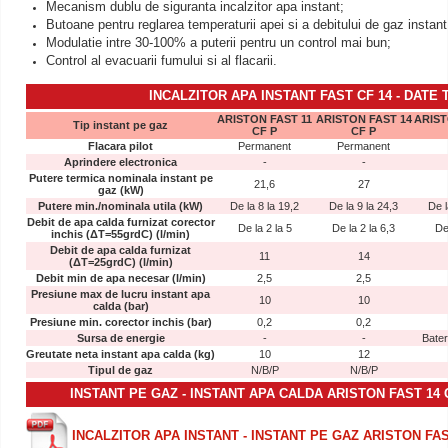
Mecanism dublu de siguranta incalzitor apa instant;
Butoane pentru reglarea temperaturii apei si a debitului de gaz instan
Modulatie intre 30-100% a puterii pentru un control mai bun;
Control al evacuarii fumului si al flacarii.
INCALZITOR APA INSTANT FAST CF 14
-
DATE 
ARISTON FAST 11
ARISTON FAST 14
ARIST
Tip instant pe gaz
CF P
CF P
Flacara pilot
Permanent
Permanent
Aprindere electronica
-
-
Putere termica nominala instant pe
21,6
27
gaz (kW)
Putere min./nominala utila (kW)
De la 8 la 19,2
De la 9 la 24,3
De l
Debit de apa calda furnizat corector
De la 2 la 5
De la 2 la 6,3
De
inchis (ΔT=55grdC) (l/min)
Debit de apa calda furnizat
11
14
(ΔT=25grdC) (l/min)
Debit min de apa necesar (l/min)
2,5
2,5
Presiune max de lucru instant apa
10
10
calda (bar)
Presiune min. corector inchis (bar)
0,2
0,2
Sursa de energie
-
-
Bater
Greutate neta instant apa calda (kg)
10
12
Tipul de gaz
N/B/P
N/B/P
INSTANT PE GAZ - INSTANT APA CALDA ARISTON FAST 14 
INCALZITOR APA INSTANT - INSTANT PE GAZ ARISTON FAS