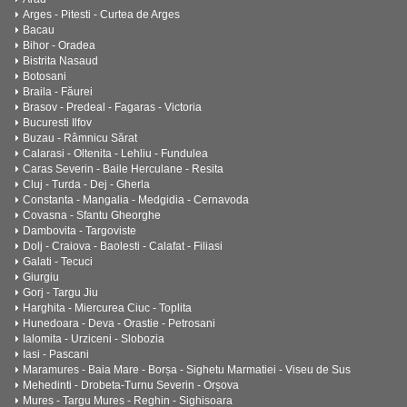
Arges - Pitesti - Curtea de Arges
Bacau
Bihor - Oradea
Bistrita Nasaud
Botosani
Braila - Făurei
Brasov - Predeal - Fagaras - Victoria
Bucuresti Ilfov
Buzau - Râmnicu Sărat
Calarasi - Oltenita - Lehliu - Fundulea
Caras Severin - Baile Herculane - Resita
Cluj - Turda - Dej - Gherla
Constanta - Mangalia - Medgidia - Cernavoda
Covasna - Sfantu Gheorghe
Dambovita - Targoviste
Dolj - Craiova - Baolesti - Calafat - Filiasi
Galati - Tecuci
Giurgiu
Gorj - Targu Jiu
Harghita - Miercurea Ciuc - Toplita
Hunedoara - Deva - Orastie - Petrosani
Ialomita - Urziceni - Slobozia
Iasi - Pascani
Maramures - Baia Mare - Borșa - Sighetu Marmatiei - Viseu de Sus
Mehedinti - Drobeta-Turnu Severin - Orșova
Mures - Targu Mures - Reghin - Sighisoara