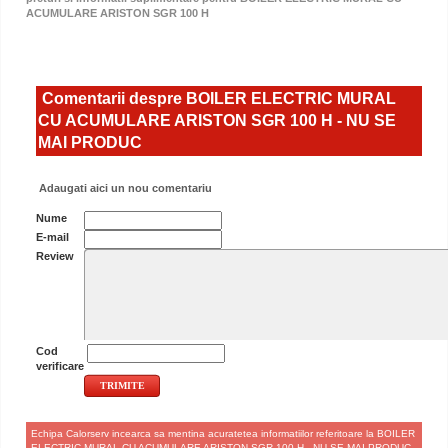
ACUMULARE ARISTON SGR 100 H
Comentarii despre BOILER ELECTRIC MURAL
CU ACUMULARE ARISTON SGR 100 H - NU SE
MAI PRODUC
Adaugati aici un nou comentariu
Nume
E-mail
Review
Cod
verificare
Echipa Calorserv incearca sa mentina acuratetea informatiilor referitoare la BOILER
ELECTRIC MURAL CU ACUMULARE ARISTON SGR 100 H - NU SE MAI PRODUC,