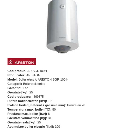
Cod produs:
ARISGR100H
Producator:
ARISTON
Model:
Boiler electric ARISTON SGR 100 H
Categorii:
Boilere electrice
Garantie:
1 an
Greutate [kg]:
25
Cod producator:
869375
Putere boiler electric [kW]:
1.5
Izolatie boiler [material + grosime mm]:
Poliuretan 20
Temperatura max. boiler [°C]:
80
Presiune max. boiler [bar]:
8
Greutate volumetrica [kg]:
31
Greutate reala [kg]:
25
Acumulare boiler electric [litri]:
100