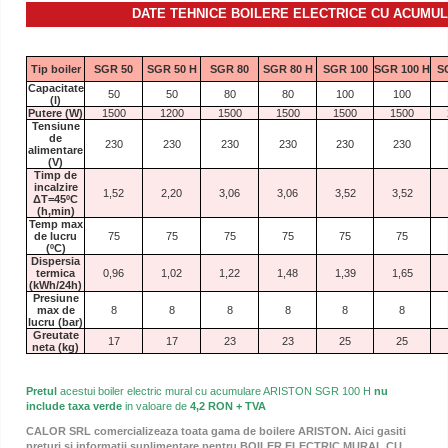
DATE TEHNICE BOILERE ELECTRICE CU ACUMU
Tip boiler
SGR 50
SGR 50 H
SGR 80
SGR 80 H
SGR 100
SGR 100 H
S
Capacitate
50
50
80
80
100
100
(l)
Putere (W)
1500
1200
1500
1500
1500
1500
Tensiune
de
230
230
230
230
230
230
alimentare
(V)
Timp de
incalzire
1,52
2,20
3,06
3,06
3,52
3,52
ΔT=45ºC
(h,min)
Temp max
de lucru
75
75
75
75
75
75
(ºC)
Dispersia
termica
0,96
1,02
1,22
1,48
1,39
1,65
(kWh/24h)
Presiune
max de
8
8
8
8
8
8
lucru (bar)
Greutate
17
17
23
23
25
25
neta (kg)
Pretul
acestui boiler electric mural cu acumulare ARISTON SGR 100 H
nu
include taxa verde
in valoare de
4,2 RON + TVA
CALOR SRL comercializeaza toata gama de boilere ARISTON. Aici gasiti
preturi si informatii suplimentare pentru BOILER ELECTRIC MURAL CU