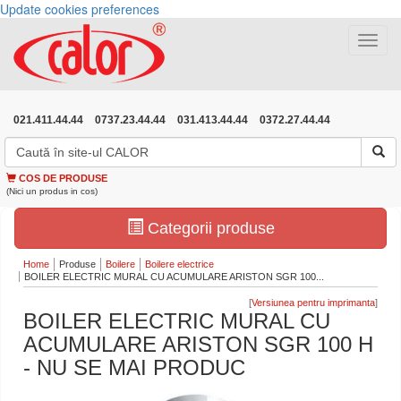
Update cookies preferences
Toggle
navigat
021.411.44.44
0737.23.44.44
031.413.44.44
0372.27.44.44
COS DE PRODUSE
(Nici un produs in cos)
Categorii produse
Home
Produse
Boilere
Boilere electrice
BOILER ELECTRIC MURAL CU ACUMULARE ARISTON SGR 100...
[
]
BOILER ELECTRIC MURAL CU
ACUMULARE ARISTON SGR 100 H
- NU SE MAI PRODUC