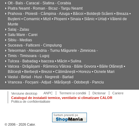
Olt - Bals - Caracal - Slatina - Corabia
Piatra Neamt - Roman - Bicaz - Targu Neamt
Prahova - Ploiesti - Câmpina - Azuga • Băicoi • Boldești-Scăeni • Breaza •
Bușteni • Comarnic • Mizil • Plopeni • Sinaia • Slănic • Urlați • Vălenii de
Munte
Salaj - Zalau
Satu Mare - Carei
Sibiu - Medias
Suceava - Falticeni - Cimpulung
Teleorman - Alexandria - Turnu Măgurele - Zimnicea -
Timis - Timisoara - Lugoj
Tulcea - Babadag • Isaccea • Măcin • Sulina
Valcea - Drăgășani - Râmnicu Vâlcea - Băile Govora • Băile Olănești •
Bălcești • Berbești • Brezoi • Călimănești • Horezu • Ocnele Mari
Vaslui - Birlad - Husi - Negresti - Barlad
Vrancea - Focșani - Adjud - Mărășești - Odobești - Panciu
ANPC
Termeni si conditii
Dictionar
Cariere
Versiune desktop
Catalogul de instalatii termice, ventilatie si climatizare CALOR
Politica de confidentialitate
© 2006 - 2026 Calor.