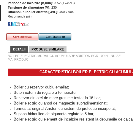
Perioada de incalzire [h,min]:
3.52 (T=45°C)
Tensiune de alimentare [V]:
230
Dimensiuni boiler electric [ØxL]:
450 x 904
Recomanda prin:
Cere informatii
Cost Transport
DETALII
PRODUSE SIMILARE
BOILER ELECTRIC MURAL CU ACUMULARE ARISTON SGR 100 H - NU SE
MAI PRODUC
CARACTERISTICI BOILER ELECTRIC CU ACUMU
Boiler cu rezervor dublu emailat;
Buton extern de reglare a temperaturii;
Rezervor din otel de mare grosime testat la 16 bar;
Boiler electric cu anod de magneziu supradimensionat;
Termostat original Ariston cu sistem de protectie incorporat;
Supapa hidraulica de siguranta reglata la 8 bar;
Boiler electric cu element de incalzire rezistent la depunerile de calca