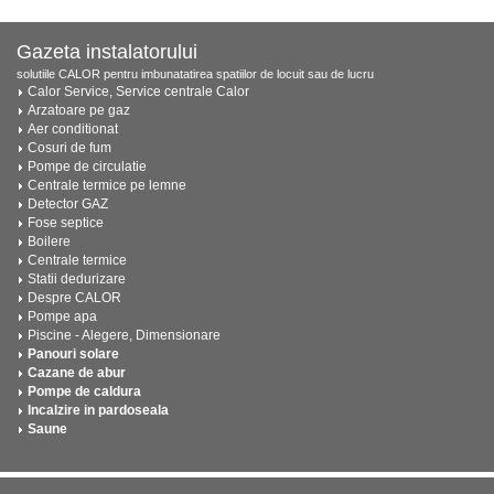
Gazeta instalatorului
solutiile CALOR pentru imbunatatirea spatiilor de locuit sau de lucru
Calor Service, Service centrale Calor
Arzatoare pe gaz
Aer conditionat
Cosuri de fum
Pompe de circulatie
Centrale termice pe lemne
Detector GAZ
Fose septice
Boilere
Centrale termice
Statii dedurizare
Despre CALOR
Pompe apa
Piscine - Alegere, Dimensionare
Panouri solare
Cazane de abur
Pompe de caldura
Incalzire in pardoseala
Saune