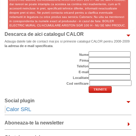
dar rareori se poate intampla ca acestea sa contina mici inadvertente, cum ar fi:
accesorii neincluse in pret, specificatii tehnice diferite, informatii neactualizate
despre pret si stoc. Ne puteti contacta oricand pentru a clarifica eventuale
nelamuriri in legatura cu orice produs sau serviciu Calorserv. Nu uita sa mentionezi
in corespondenta ta numele exact al produsului - in cazul de fata: BOILER
ELECTRIC MURAL CU ACUMULARE ARISTON SGR 100 H - NU SE MAI PRODUC.
Descarca de aici catalogul CALOR
Adauga datele tale de contact mai jos si primeste catalogul CALOR pentru 2008-2009
la adresa de e-mail specificata
.
Nume
Firma
Telefon
E-mail
Localitate
Cod verificare
Social plugin
Calor SRL
Aboneaza-te la newsletter