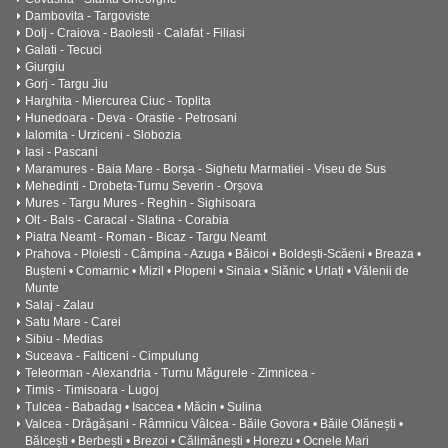
Dambovita - Targoviste
Dolj - Craiova - Baolesti - Calafat - Filiasi
Galati - Tecuci
Giurgiu
Gorj - Targu Jiu
Harghita - Miercurea Ciuc - Toplita
Hunedoara - Deva - Orastie - Petrosani
Ialomita - Urziceni - Slobozia
Iasi - Pascani
Maramures - Baia Mare - Borșa - Sighetu Marmatiei - Viseu de Sus
Mehedinti - Drobeta-Turnu Severin - Orșova
Mures - Targu Mures - Reghin - Sighisoara
Olt - Bals - Caracal - Slatina - Corabia
Piatra Neamt - Roman - Bicaz - Targu Neamt
Prahova - Ploiesti - Câmpina - Azuga • Băicoi • Boldești-Scăeni • Breaza •
Bușteni • Comarnic • Mizil • Plopeni • Sinaia • Slănic • Urlați • Vălenii de
Munte
Salaj - Zalau
Satu Mare - Carei
Sibiu - Medias
Suceava - Falticeni - Cimpulung
Teleorman - Alexandria - Turnu Măgurele - Zimnicea -
Timis - Timisoara - Lugoj
Tulcea - Babadag • Isaccea • Măcin • Sulina
Valcea - Drăgășani - Râmnicu Vâlcea - Băile Govora • Băile Olănești •
Bălcești • Berbești • Brezoi • Călimănești • Horezu • Ocnele Mari