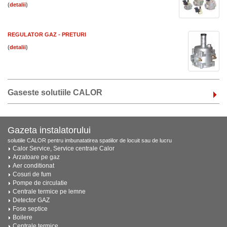
(
)
REGULATOR GAZ - PRETURI
(
)
Gaseste solutiile CALOR
Gazeta instalatorului
solutiile CALOR pentru imbunatatirea spatiilor de locuit sau de lucru
Calor Service, Service centrale Calor
Arzatoare pe gaz
Aer conditionat
Cosuri de fum
Pompe de circulatie
Centrale termice pe lemne
Detector GAZ
Fose septice
Boilere
Centrale termice