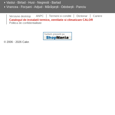
Vaslui - Birlad - Husi - Negresti - Barlad
Vrancea - Focșani - Adjud - Mărășești - Odobești - Panciu
ANPC
Termeni si conditii
Dictionar
Cariere
Versiune desktop
Catalogul de instalatii termice, ventilatie si climatizare CALOR
Politica de confidentialitate
© 2006 - 2026 Calor.