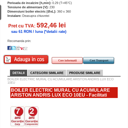
Perioada de incalzire [h,min]:
0.29 (T=45°C)
Tensiune de alimentare [V]:
230
Dimensiuni boiler electric [ØxL]:
360 x 360
Instalare:
Deasupra chiuvetei
592,46 lei
Pret cu TVA:
sau 61 RON / luna
(*detalii rate)
Recomanda prin:
Cere informatii
Cost Transport
DETALII
CATEGORII SIMILARE
PRODUSE SIMILARE
BOILER ELECTRIC MURAL CU ACUMULARE ARISTON ANDRIS LUX ECO
10EU
BOILER ELECTRIC MURAL CU ACUMULARE
ARISTON ANDRIS LUX ECO 10EU - Facilitati