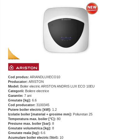
Cod produs:
ARIANDLUXECO10
Producator:
ARISTON
Model:
Boiler electric ARISTON ANDRIS LUX ECO 10EU
Categorii:
Boilere electrice
Garantie:
7 ani
Greutate [kg]:
6.6
Cod producator:
3100345
Putere boiler electric [kW]:
1.2
Izolatie boiler [material + grosime mm]:
Poliuretan 25
Temperatura max. boiler [°C]:
80
Presiune max. boiler [bar]:
8
Greutate volumetrica [kg]:
8
Greutate reala [kg]:
6.6
Acumulare boiler electric [litri]:
10