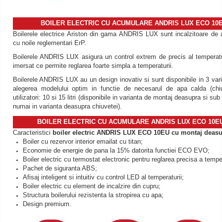
BOILER ELECTRIC CU ACUMULARE ANDRIS LUX ECO 10E
Boilerele electrice Ariston din gama ANDRIS LUX sunt incalzitoare de
cu noile reglementari ErP.
Boilerele ANDRIS LUX asigura un control extrem de precis al temperatur
imersat ce permite reglarea foarte simpla a temperaturii.
Boilerele ANDRIS LUX au un design inovativ si sunt disponibile in 3 var
alegerea modelului optim in functie de necesarul de apa calda (ch
utilizatori: 10 si 15 litri (disponibile in varianta de montaj deasupra si sub l
numai in varianta deasupra chiuvetei).
BOILER ELECTRIC CU ACUMULARE ANDRIS LUX ECO 10EU
Caracteristici
boiler electric ANDRIS LUX ECO 10EU cu montaj deasupr
Boiler cu rezervor interior emailat cu titan;
Economie de energie de pana la 15% datorita functiei ECO EVO;
Boiler electric cu termostat electronic pentru reglarea precisa a temper
Pachet de siguranta ABS;
Afisaj inteligent si intuitiv cu control LED al temperaturii;
Boiler electric cu element de incalzire din cupru;
Structura boilerului rezistenta la stropirea cu apa;
Design premium.