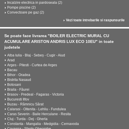
Incalzire electrica in pardoseala (2)
Pompe piscine (2)
Convectoare pe gaz (2)
Vezi toate intrebarile si raspunsurile
Se poate face livrarea "BOILER ELECTRIC MURAL CU
ACUMULARE ARISTON ANDRIS LUX ECO 10EU" in toate
judetele
Alba Iulia - Blaj - Sebeș - Cugir - Aiud
Arad
Arges - Pitesti - Curtea de Arges
Bacau
Bihor - Oradea
Bistrita Nasaud
Botosani
Braila - Făurei
Brasov - Predeal - Fagaras - Victoria
Bucuresti Ilfov
Buzau - Râmnicu Sărat
Calarasi - Oltenita - Lehliu - Fundulea
Caras Severin - Baile Herculane - Resita
Cluj - Turda - Dej - Gherla
Constanta - Mangalia - Medgidia - Cernavoda
Covasna - Sfantu Gheorghe