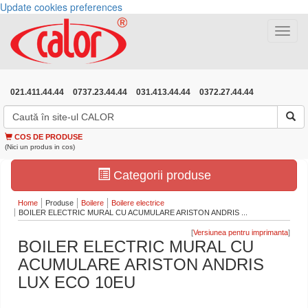
Update cookies preferences
Toggle
navigat
021.411.44.44
0737.23.44.44
031.413.44.44
0372.27.44.44
COS DE PRODUSE
(Nici un produs in cos)
Categorii produse
Home
Produse
Boilere
Boilere electrice
BOILER ELECTRIC MURAL CU ACUMULARE ARISTON ANDRIS ...
[
]
BOILER ELECTRIC MURAL CU
ACUMULARE ARISTON ANDRIS
LUX ECO 10EU