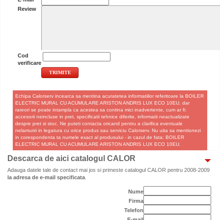
Review
Cod
verificare
Echipa Calorserv incearca sa mentina acuratetea informatiilor referitoare la BOILER
ELECTRIC MURAL CU ACUMULARE ARISTON ANDRIS LUX ECO 10EU, dar
rareori se poate intampla ca acestea sa contina mici inadvertente, cum ar fi:
accesorii neincluse in pret, specificatii tehnice diferite, informatii neactualizate
despre pret si stoc. Ne puteti contacta oricand pentru a clarifica eventuale
nelamuriri in legatura cu orice produs sau serviciu Calorserv. Nu uita sa mentionezi
in corespondenta ta numele exact al produsului - in cazul de fata: BOILER
ELECTRIC MURAL CU ACUMULARE ARISTON ANDRIS LUX ECO 10EU.
Descarca de aici catalogul CALOR
Adauga datele tale de contact mai jos si primeste catalogul CALOR pentru 2008-2009
la adresa de e-mail specificata
.
Nume
Firma
Telefon
E-mail