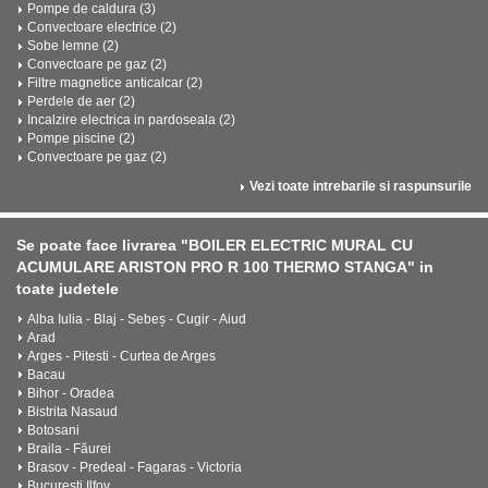
Pompe de caldura (3)
Convectoare electrice (2)
Sobe lemne (2)
Convectoare pe gaz (2)
Filtre magnetice anticalcar (2)
Perdele de aer (2)
Incalzire electrica in pardoseala (2)
Pompe piscine (2)
Convectoare pe gaz (2)
Vezi toate intrebarile si raspunsurile
Se poate face livrarea "BOILER ELECTRIC MURAL CU
ACUMULARE ARISTON PRO R 100 THERMO STANGA" in
toate judetele
Alba Iulia - Blaj - Sebeș - Cugir - Aiud
Arad
Arges - Pitesti - Curtea de Arges
Bacau
Bihor - Oradea
Bistrita Nasaud
Botosani
Braila - Făurei
Brasov - Predeal - Fagaras - Victoria
Bucuresti Ilfov