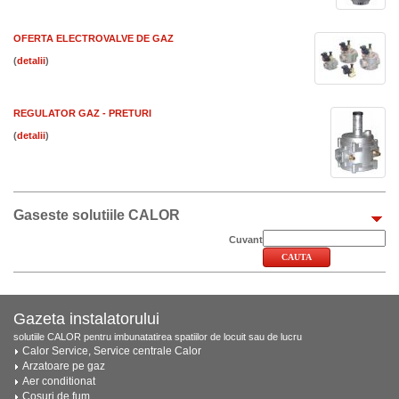
OFERTA ELECTROVALVE DE GAZ
(
)
REGULATOR GAZ - PRETURI
(
)
Gaseste solutiile CALOR
Cuvant
Gazeta instalatorului
solutiile CALOR pentru imbunatatirea spatiilor de locuit sau de lucru
Calor Service, Service centrale Calor
Arzatoare pe gaz
Aer conditionat
Cosuri de fum