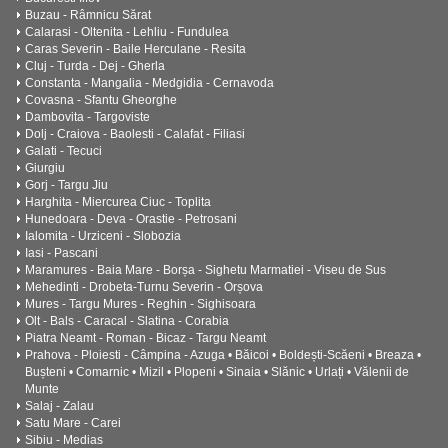
Buzau - Râmnicu Sărat
Calarasi - Oltenita - Lehliu - Fundulea
Caras Severin - Baile Herculane - Resita
Cluj - Turda - Dej - Gherla
Constanta - Mangalia - Medgidia - Cernavoda
Covasna - Sfantu Gheorghe
Dambovita - Targoviste
Dolj - Craiova - Baolesti - Calafat - Filiasi
Galati - Tecuci
Giurgiu
Gorj - Targu Jiu
Harghita - Miercurea Ciuc - Toplita
Hunedoara - Deva - Orastie - Petrosani
Ialomita - Urziceni - Slobozia
Iasi - Pascani
Maramures - Baia Mare - Borșa - Sighetu Marmatiei - Viseu de Sus
Mehedinti - Drobeta-Turnu Severin - Orșova
Mures - Targu Mures - Reghin - Sighisoara
Olt - Bals - Caracal - Slatina - Corabia
Piatra Neamt - Roman - Bicaz - Targu Neamt
Prahova - Ploiesti - Câmpina - Azuga • Băicoi • Boldești-Scăeni • Breaza •
Bușteni • Comarnic • Mizil • Plopeni • Sinaia • Slănic • Urlați • Vălenii de
Munte
Salaj - Zalau
Satu Mare - Carei
Sibiu - Medias