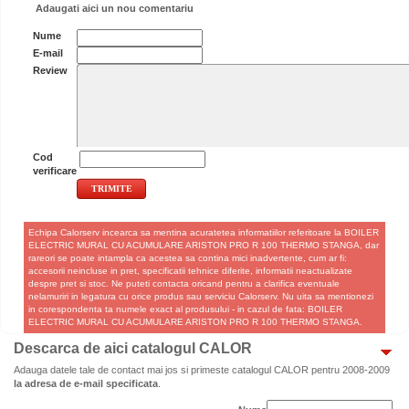
Adaugati aici un nou comentariu
Nume
E-mail
Review
Cod
verificare
Echipa Calorserv incearca sa mentina acuratetea informatiilor referitoare la BOILER
ELECTRIC MURAL CU ACUMULARE ARISTON PRO R 100 THERMO STANGA, dar
rareori se poate intampla ca acestea sa contina mici inadvertente, cum ar fi:
accesorii neincluse in pret, specificatii tehnice diferite, informatii neactualizate
despre pret si stoc. Ne puteti contacta oricand pentru a clarifica eventuale
nelamuriri in legatura cu orice produs sau serviciu Calorserv. Nu uita sa mentionezi
in corespondenta ta numele exact al produsului - in cazul de fata: BOILER
ELECTRIC MURAL CU ACUMULARE ARISTON PRO R 100 THERMO STANGA.
Descarca de aici catalogul CALOR
Adauga datele tale de contact mai jos si primeste catalogul CALOR pentru 2008-2009
la adresa de e-mail specificata
.