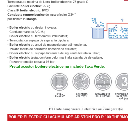
Termperatura maxima de lucru
boiler electric
: 75 grade C
Greutate
boiler electric
: 25 kg
Clasa IP
boiler electric
: IPX3
Conducte termoelectrice
de intrare/iesire G3/4"
pozitionate in
stanga
-
Boiler electric
cu design inovator;
- Cantitate mare de A.C.M.;
-
Boiler electric
cu termometru imbunatatit;
- Termostat cu supapa de siguranta bipolara;
-
Boiler electric
cu anod de magneziu supradimensionat;
- Izolatie marita de poliuretan deosebit de eficienta;
-
Boiler electric
cu supapa hidraulica de siguranta testata la 8 bar;
-
Boiler electric
testat conform celor mai inalte standarde de calitate;
- Rezervor emailat testat la 16 bar;
Pretul acestor boilere electrice nu include Taxa Verde.
BOILER ELECTRIC CU ACUMULARE ARISTON PRO R 100 THERMO