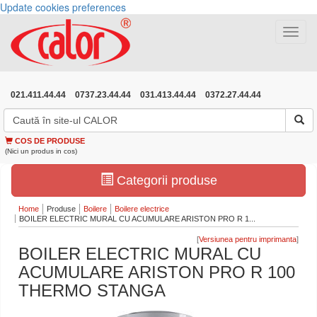
Update cookies preferences
Toggle
navigat
021.411.44.44
0737.23.44.44
031.413.44.44
0372.27.44.44
COS DE PRODUSE
(Nici un produs in cos)
Categorii produse
Home
Produse
Boilere
Boilere electrice
BOILER ELECTRIC MURAL CU ACUMULARE ARISTON PRO R 1...
[
]
BOILER ELECTRIC MURAL CU
ACUMULARE ARISTON PRO R 100
THERMO STANGA