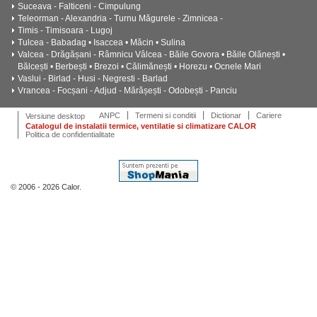
Suceava - Falticeni - Cimpulung
Teleorman - Alexandria - Turnu Măgurele - Zimnicea -
Timis - Timisoara - Lugoj
Tulcea - Babadag • Isaccea • Măcin • Sulina
Valcea - Drăgășani - Râmnicu Vâlcea - Băile Govora • Băile Olănești •
Bălcești • Berbești • Brezoi • Călimănești • Horezu • Ocnele Mari
Vaslui - Birlad - Husi - Negresti - Barlad
Vrancea - Focșani - Adjud - Mărășești - Odobești - Panciu
ANPC
Termeni si conditii
Dictionar
Cariere
Versiune desktop
Catalogul de instalatii termice, ventilatie si climatizare CALOR
Politica de confidentialitate
© 2006 - 2026 Calor.