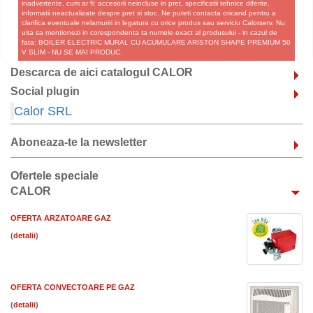
inadvertente, cum ar fi: accesorii neincluse in pret, specificatii tehnice diferite,
informatii neactualizate despre pret si stoc. Ne puteti contacta oricand pentru a
clarifica eventuale nelamuriri in legatura cu orice produs sau serviciu Calorserv. Nu
uita sa mentionezi in corespondenta ta numele exact al produsului - in cazul de
fata: BOILER ELECTRIC MURAL CU ACUMULARE ARISTON SHAPE PREMIUM 50
V SLIM - NU SE MAI PRODUC.
Descarca de aici catalogul CALOR
Social plugin
Calor SRL
Aboneaza-te la newsletter
Ofertele speciale
CALOR
OFERTA ARZATOARE GAZ
(
)
OFERTA CONVECTOARE PE GAZ
(
)