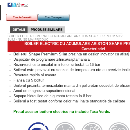
Cere informatii
Cost Transport
DETALII
PRODUSE SIMILARE
BOILER ELECTRIC MURAL CU ACUMULARE ARISTON SHAPE PREMIUM 50 V
SLIM - NU SE MAI PRODUC
BOILER ELECTRIC CU ACUMULARE ARISTON SHAPE P
Caracteristici
Boilerul Shape Premium Slim
prezinta un design inovator cu
afisa
Dispozitiv de programare zilnica/saptamanala
Rezervorul este emailat in interior si testat la 16 bar
Boilerul este prevazut cu senzori de temperatura ntc cu precizie inalt
Resetare rapida si usoara
Flansa cu 5 bolturi
Boilerul prezinta termoizolatie marita
din poliuretan deosebit de eficie
Anod de magneziu supradimensionat
Supapa hidraulica de siguranta testata la 8 bar
Boilerul a fost testat conform celor mai inalte standarde de calitate
Pretul acestor boilere electrice nu include Taxa Verde.