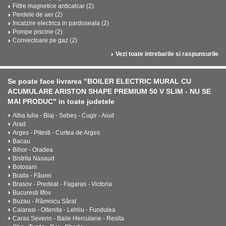
Filtre magnetice anticalcar (2)
Perdele de aer (2)
Incalzire electrica in pardoseala (2)
Pompe piscine (2)
Convectoare pe gaz (2)
Vezi toate intrebarile si raspunsurile
Se poate face livrarea "BOILER ELECTRIC MURAL CU
ACUMULARE ARISTON SHAPE PREMIUM 50 V SLIM - NU SE
MAI PRODUC" in toate judetele
Alba Iulia - Blaj - Sebeș - Cugir - Aiud
Arad
Arges - Pitesti - Curtea de Arges
Bacau
Bihor - Oradea
Bistrita Nasaud
Botosani
Braila - Făurei
Brasov - Predeal - Fagaras - Victoria
Bucuresti Ilfov
Buzau - Râmnicu Sărat
Calarasi - Oltenita - Lehliu - Fundulea
Caras Severin - Baile Herculane - Resita