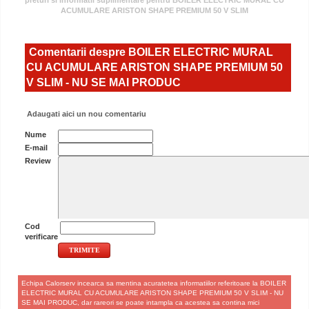
preturi si informatii suplimentare pentru BOILER ELECTRIC MURAL CU
ACUMULARE ARISTON SHAPE PREMIUM 50 V SLIM
Comentarii despre BOILER ELECTRIC MURAL
CU ACUMULARE ARISTON SHAPE PREMIUM 50
V SLIM - NU SE MAI PRODUC
Adaugati aici un nou comentariu
Nume
E-mail
Review
Cod
verificare
Echipa Calorserv incearca sa mentina acuratetea informatiilor referitoare la BOILER
ELECTRIC MURAL CU ACUMULARE ARISTON SHAPE PREMIUM 50 V SLIM - NU
SE MAI PRODUC, dar rareori se poate intampla ca acestea sa contina mici