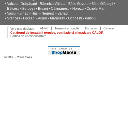
Valcea - Drăgășani - Râmnicu Vâlcea - Băile Govora • Băile Olănești •
Bălcești • Berbești • Brezoi • Călimănești • Horezu • Ocnele Mari
Vaslui - Birlad - Husi - Negresti - Barlad
Vrancea - Focșani - Adjud - Mărășești - Odobești - Panciu
ANPC
Termeni si conditii
Dictionar
Cariere
Versiune desktop
Catalogul de instalatii termice, ventilatie si climatizare CALOR
Politica de confidentialitate
© 2006 - 2026 Calor.