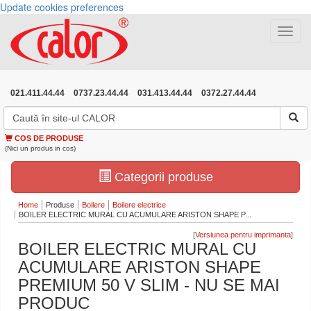
Update cookies preferences
Toggle
navigat
021.411.44.44
0737.23.44.44
031.413.44.44
0372.27.44.44
COS DE PRODUSE
(Nici un produs in cos)
Categorii produse
Home
Produse
Boilere
Boilere electrice
BOILER ELECTRIC MURAL CU ACUMULARE ARISTON SHAPE P...
[
]
BOILER ELECTRIC MURAL CU
ACUMULARE ARISTON SHAPE
PREMIUM 50 V SLIM - NU SE MAI
PRODUC