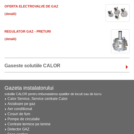
OFERTA ELECTROVALVE DE GAZ
(
)
REGULATOR GAZ - PRETURI
(
)
Gaseste solutiile CALOR
Gazeta instalatorului
solutiile CALOR pentru imbunatatirea spatiilor de locuit sau de lucru
Calor Service, Service centrale Calor
Arzatoare pe gaz
Aer conditionat
Cosuri de fum
Pompe de circulatie
Centrale termice pe lemne
Detector GAZ