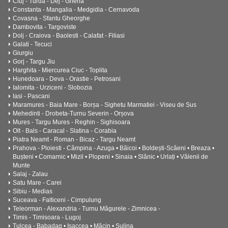
Cluj - Turda - Dej - Gherla
Constanta - Mangalia - Medgidia - Cernavoda
Covasna - Sfantu Gheorghe
Dambovita - Targoviste
Dolj - Craiova - Baolesti - Calafat - Filiasi
Galati - Tecuci
Giurgiu
Gorj - Targu Jiu
Harghita - Miercurea Ciuc - Toplita
Hunedoara - Deva - Orastie - Petrosani
Ialomita - Urziceni - Slobozia
Iasi - Pascani
Maramures - Baia Mare - Borșa - Sighetu Marmatiei - Viseu de Sus
Mehedinti - Drobeta-Turnu Severin - Orșova
Mures - Targu Mures - Reghin - Sighisoara
Olt - Bals - Caracal - Slatina - Corabia
Piatra Neamt - Roman - Bicaz - Targu Neamt
Prahova - Ploiesti - Câmpina - Azuga • Băicoi • Boldești-Scăeni • Breaza •
Bușteni • Comarnic • Mizil • Plopeni • Sinaia • Slănic • Urlați • Vălenii de
Munte
Salaj - Zalau
Satu Mare - Carei
Sibiu - Medias
Suceava - Falticeni - Cimpulung
Teleorman - Alexandria - Turnu Măgurele - Zimnicea -
Timis - Timisoara - Lugoj
Tulcea - Babadag • Isaccea • Măcin • Sulina