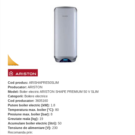
Cod produs:
ARISHAPRE50SLIM
Producator:
ARISTON
Model:
Boiler electric ARISTON SHAPE PREMIUM 50 V SLIM
Categorii:
Boilere electrice
Cod producator:
3605160
Putere boiler electric [kW]:
1.8
Temperatura max. boiler [°C]:
80
Presiune max. boiler [bar]:
8
Greutate reala [kg]:
19
Acumulare boiler electric [litri]:
50
Tensiune de alimentare [V]:
230
Recomanda prin: