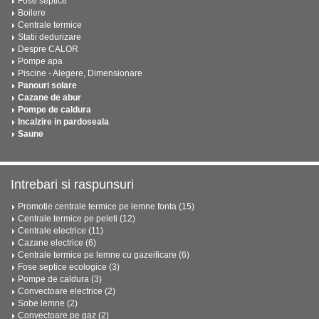
Fose septice
Boilere
Centrale termice
Statii dedurizare
Despre CALOR
Pompe apa
Piscine - Alegere, Dimensionare
Panouri solare
Cazane de abur
Pompe de caldura
Incalzire in pardoseala
Saune
Intrebari si raspunsuri
Promotie centrale termice pe lemne fonta (15)
Centrale termice pe peleti (12)
Centrale electrice (11)
Cazane electrice (6)
Centrale termice pe lemne cu gazeificare (6)
Fose septice ecologice (3)
Pompe de caldura (3)
Convectoare electrice (2)
Sobe lemne (2)
Convectoare pe gaz (2)