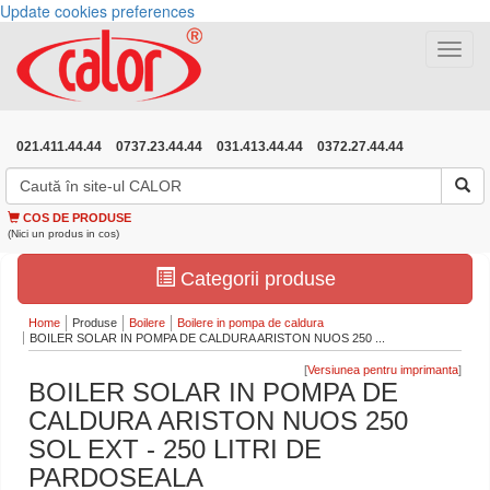
Update cookies preferences
Toggle
navigat
021.411.44.44
0737.23.44.44
031.413.44.44
0372.27.44.44
COS DE PRODUSE
(Nici un produs in cos)
Categorii produse
Home
Produse
Boilere
Boilere in pompa de caldura
BOILER SOLAR IN POMPA DE CALDURA ARISTON NUOS 250 ...
[
]
BOILER SOLAR IN POMPA DE
CALDURA ARISTON NUOS 250
SOL EXT - 250 LITRI DE
PARDOSEALA