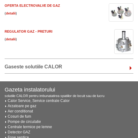
OFERTA ELECTROVALVE DE GAZ
(
)
REGULATOR GAZ - PRETURI
(
)
Gaseste solutiile CALOR
Gazeta instalatorului
solutiile CALOR pentru imbunatatirea spatiilor de locuit sau de lucru
Calor Service, Service centrale Calor
Arzatoare pe gaz
Aer conditionat
Cosuri de fum
Pompe de circulatie
Centrale termice pe lemne
Detector GAZ
Fose septice