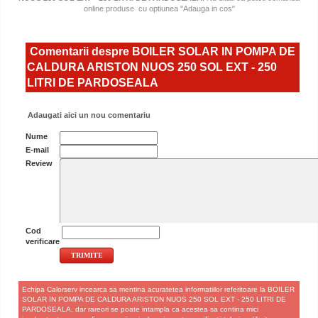
online produse
cu optiunea "Adauga in cos"
Comentarii despre BOILER SOLAR IN POMPA DE
CALDURA ARISTON NUOS 250 SOL EXT - 250
LITRI DE PARDOSEALA
Adaugati aici un nou comentariu
Nume
E-mail
Review
Cod
verificare
Echipa Calorserv incearca sa mentina acuratetea informatiilor referitoare la BOILER
SOLAR IN POMPA DE CALDURA ARISTON NUOS 250 SOL EXT - 250 LITRI DE
PARDOSEALA, dar rareori se poate intampla ca acestea sa contina mici