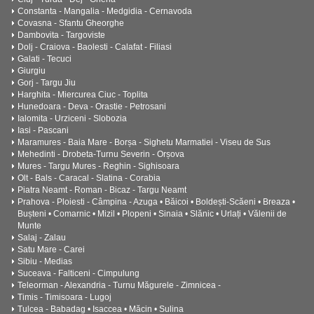
Constanta - Mangalia - Medgidia - Cernavoda
Covasna - Sfantu Gheorghe
Dambovita - Targoviste
Dolj - Craiova - Baolesti - Calafat - Filiasi
Galati - Tecuci
Giurgiu
Gorj - Targu Jiu
Harghita - Miercurea Ciuc - Toplita
Hunedoara - Deva - Orastie - Petrosani
Ialomita - Urziceni - Slobozia
Iasi - Pascani
Maramures - Baia Mare - Borșa - Sighetu Marmatiei - Viseu de Sus
Mehedinti - Drobeta-Turnu Severin - Orșova
Mures - Targu Mures - Reghin - Sighisoara
Olt - Bals - Caracal - Slatina - Corabia
Piatra Neamt - Roman - Bicaz - Targu Neamt
Prahova - Ploiesti - Câmpina - Azuga • Băicoi • Boldești-Scăeni • Breaza •
Bușteni • Comarnic • Mizil • Plopeni • Sinaia • Slănic • Urlați • Vălenii de
Munte
Salaj - Zalau
Satu Mare - Carei
Sibiu - Medias
Suceava - Falticeni - Cimpulung
Teleorman - Alexandria - Turnu Măgurele - Zimnicea -
Timis - Timisoara - Lugoj
Tulcea - Babadag • Isaccea • Măcin • Sulina