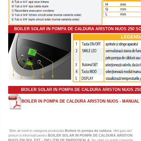
BOILER SOLAR IN POMPA DE CALDURA ARISTON NUOS 250 SOL 
BOILER SOLAR IN POMPA DE CALDURA ARISTON NUOS 250 S
BOILER IN POMPA DE CALDURA ARISTON NUOS - MANUAL
Bine ati venit in categoria produsului
Boilere in pompa de caldura
. Veti gasi aici
preturi si informatii pentru
BOILER SOLAR IN POMPA DE CALDURA ARISTON
NUOS 250 SOL EXT - 250 LITRI DE PARDOSEALA
. Nu uitati ca puteti comanda