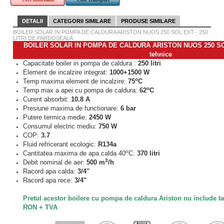
DETALII
CATEGORII SIMILARE
PRODUSE SIMILARE
BOILER SOLAR IN POMPA DE CALDURA ARISTON NUOS 250 SOL EXT - 250
LITRI DE PARDOSEALA
BOILER SOLAR IN POMPA DE CALDURA ARISTON NUOS 250 SOL E
tehnice
Capacitate boiler in pompa de caldura :
250 litri
Element de incalzire integrat:
1000+1500 W
o
Temp maxima element de incalzire:
75
C
o
Temp max a apei cu pompa de caldura:
62
C
Curent absorbit:
10.8 A
Presiune maxima de functionare:
6 bar
Putere termica medie:
2450 W
Consumul electric mediu:
750 W
COP:
3.7
Fluid refricerant ecologic:
R134a
o
Cantitatea maxima de apa calda 40
C:
370 litri
3
Debit nominal de aer:
500 m
/h
Racord apa calda:
3/4"
Racord apa rece:
3/4"
Pretul acestor boilere cu pompa de caldura Ariston nu include ta
RON + TVA