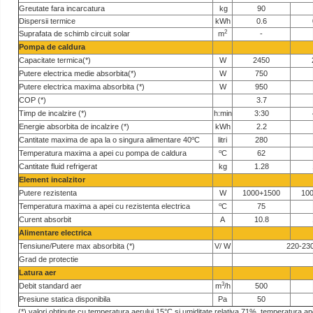
Greutate fara incarcatura
kg
90
Dispersii termice
kWh
0.6
2
Suprafata de schimb circuit solar
m
-
Pompa de caldura
Capacitate termica(*)
W
2450
Putere electrica medie absorbita(*)
W
750
Putere electrica maxima absorbita (*)
W
950
COP (*)
3.7
Timp de incalzire (*)
h:min
3:30
Energie absorbita de incalzire (*)
kWh
2.2
o
Cantitate maxima de apa la o singura alimentare 40
C
litri
280
o
Temperatura maxima a apei cu pompa de caldura
C
62
Cantitate fluid refrigerat
kg
1.28
Element incalzitor
Putere rezistenta
W
1000+1500
10
o
Temperatura maxima a apei cu rezistenta electrica
C
75
Curent absorbit
A
10.8
Alimentare electrica
Tensiune/Putere max absorbita (*)
V/ W
220-230
Grad de protectie
Latura aer
3
Debit standard aer
m
/h
500
Presiune statica disponibila
Pa
50
(*) valori obtinute cu temperatura aerului 15°C si umiditate relativa 71%, temperatura a