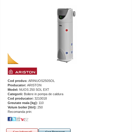
Cod produs:
ARINUOS250SOL
Producator:
ARISTON
Model:
NUOS 250 SOL EXT
Categorii:
Boilere in pompa de caldura
Cod producator:
3210018
Greutate reala [kg]:
110
Volum boiler [litri]:
250
Recomanda prin:
Cere informatii
Cost Transport