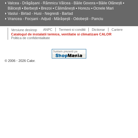
Valcea - Drăgășani - Râmnicu Vâlcea - Băile Govora • Băile Olănești •
Bălcești • Berbești • Brezoi • Călimănești • Horezu • Ocnele Mari
Vaslui - Birlad - Husi - Negresti - Barlad
Vrancea - Focșani - Adjud - Mărășești - Odobești - Panciu
ANPC
Termeni si conditii
Dictionar
Cariere
Versiune desktop
Catalogul de instalatii termice, ventilatie si climatizare CALOR
Politica de confidentialitate
© 2006 - 2026 Calor.