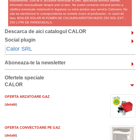
inadvertente, cum ar fi: accesorii neincluse in pret, specificatii tehnice diferite,
informatii neactualizate despre pret si stoc. Ne puteti contacta oricand pentru a
clarifica eventuale nelamuriri in legatura cu orice produs sau serviciu Calorserv. Nu
uita sa mentionezi in corespondenta ta numele exact al produsului - in cazul de
fata: BOILER SOLAR IN POMPA DE CALDURA ARISTON NUOS 250 SOL EXT -
250 LITRI DE PARDOSEALA.
Descarca de aici catalogul CALOR
Social plugin
Calor SRL
Aboneaza-te la newsletter
Ofertele speciale
CALOR
OFERTA ARZATOARE GAZ
(
)
OFERTA CONVECTOARE PE GAZ
(
)