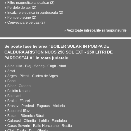
Filtre magnetice anticalcar (2)
Perdele de aer (2)
Incalzire electrica in pardoseala (2)
Pompe piscine (2)
Convectoare pe gaz (2)
Vezi toate intrebarile si raspunsurile
Se poate face livrarea "BOILER SOLAR IN POMPA DE
CALDURA ARISTON NUOS 250 SOL EXT - 250 LITRI DE
PARDOSEALA" in toate judetele
Alba Iulia - Blaj - Sebeș - Cugir - Aiud
Arad
Arges - Pitesti - Curtea de Arges
Bacau
Bihor - Oradea
Bistrita Nasaud
Botosani
Braila - Făurei
Brasov - Predeal - Fagaras - Victoria
Bucuresti Ilfov
Buzau - Râmnicu Sărat
Calarasi - Oltenita - Lehliu - Fundulea
Caras Severin - Baile Herculane - Resita
Cluj - Turda - Dej - Gherla