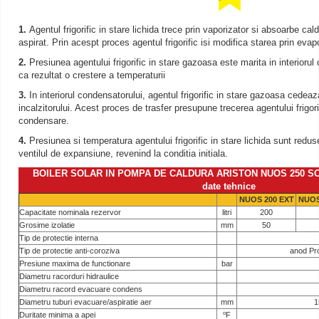
1.
Agentul frigorific in stare lichida trece prin vaporizator si absoarbe cal
aspirat. Prin acespt proces agentul frigorific isi modifica starea prin evap
2.
Presiunea agentului frigorific in stare gazoasa este marita in interioru
ca rezultat o crestere a temperaturii
3.
In interiorul condensatorului, agentul frigorific in stare gazoasa cedeaza
incalzitorului. Acest proces de trasfer presupune trecerea agentului frigorif
condensare.
4.
Presiunea si temperatura agentului frigorific in stare lichida sunt redus
ventilul de expansiune, revenind la conditia initiala.
BOILER SOLAR IN POMPA DE CALDURA ARISTON NUOS 250 SOL 
date tehnice
NUOS 200 EXT
NUOS
Capacitate nominala rezervor
litri
200
Grosime izolatie
mm
50
Tip de protectie interna
Tip de protectie anti-coroziva
anod Pr
Presiune maxima de functionare
bar
Diametru racorduri hidraulice
Diametru racord evacuare condens
Diametru tuburi evacuare/aspiratie aer
mm
1
o
Duritate minima a apei
F