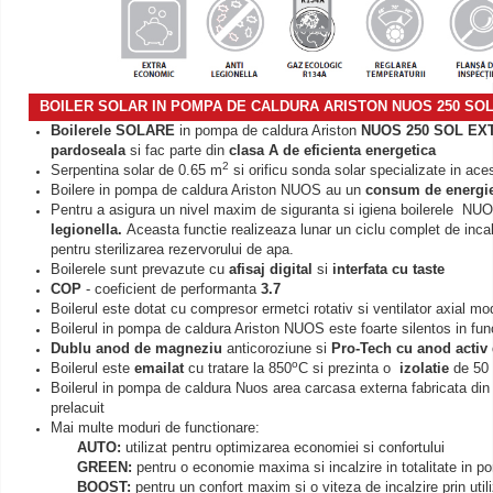
BOILER SOLAR IN POMPA DE CALDURA ARISTON NUOS 250 SOL E
Boilerele SOLARE
in pompa de caldura Ariston
NUOS 250 SOL EX
pardoseala
si fac parte din
clasa A de eficienta energetica
2
Serpentina solar de 0.65 m
si orificu sonda solar specializate in ace
Boilere in pompa de caldura Ariston NUOS au un
consum de energie 
Pentru a asigura un nivel maxim de siguranta si igiena boilerele NUO
legionella.
Aceasta functie realizeaza lunar un ciclu complet de inca
pentru sterilizarea rezervorului de apa.
Boilerele sunt prevazute cu
afisaj digital
si
interfata cu taste
COP
- coeficient de performanta
3.7
Boilerul este dotat cu compresor ermetci rotativ si ventilator axial m
Boilerul in pompa de caldura Ariston NUOS este foarte silentos in fun
Dublu anod de magneziu
anticoroziune si
Pro-Tech cu anod activ 
o
Boilerul este
emailat
cu tratare la 850
C si prezinta o
izolatie
de 50
Boilerul in pompa de caldura Nuos area carcasa externa fabricata din t
prelacuit
Mai multe moduri de functionare:
AUTO:
utilizat pentru optimizarea economiei si confortului
GREEN:
pentru o economie maxima si incalzire in totalitate in p
BOOST:
pentru un confort maxim si o viteza de incalzire prin uti