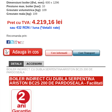
Dimensiuni boiler [ØxL mm]:
600 x 1296
Presiune max. boiler [bar]:
10
Greutate volumetrica [kg]:
109
Greutate reala [kg]:
109
4.219,16 lei
Pret cu TVA:
sau 432 RON / luna
(*detalii rate)
Recomanda prin:
Cere informatii
Cost Transport
DETALII
ACCESORII
BOILER INDIRECT CU DUBLA SERPENTINA ARISTON BC2S 200 DE
PARDOSEALA
BOILER INDIRECT CU DUBLA SERPENTINA
ARISTON BC2S 200 DE PARDOSEALA - Facilitati