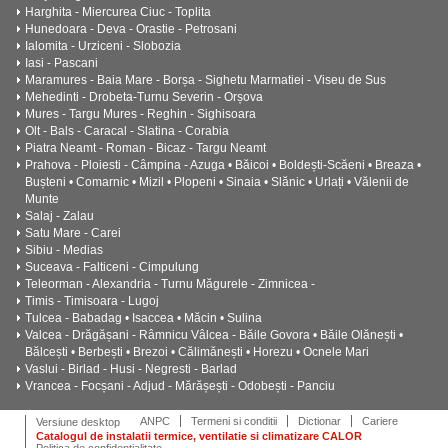
Harghita - Miercurea Ciuc - Toplita
Hunedoara - Deva - Orastie - Petrosani
Ialomita - Urziceni - Slobozia
Iasi - Pascani
Maramures - Baia Mare - Borșa - Sighetu Marmatiei - Viseu de Sus
Mehedinti - Drobeta-Turnu Severin - Orșova
Mures - Targu Mures - Reghin - Sighisoara
Olt - Bals - Caracal - Slatina - Corabia
Piatra Neamt - Roman - Bicaz - Targu Neamt
Prahova - Ploiesti - Câmpina - Azuga • Băicoi • Boldești-Scăeni • Breaza •
Bușteni • Comarnic • Mizil • Plopeni • Sinaia • Slănic • Urlați • Vălenii de
Munte
Salaj - Zalau
Satu Mare - Carei
Sibiu - Medias
Suceava - Falticeni - Cimpulung
Teleorman - Alexandria - Turnu Măgurele - Zimnicea -
Timis - Timisoara - Lugoj
Tulcea - Babadag • Isaccea • Măcin • Sulina
Valcea - Drăgășani - Râmnicu Vâlcea - Băile Govora • Băile Olănești •
Bălcești • Berbești • Brezoi • Călimănești • Horezu • Ocnele Mari
Vaslui - Birlad - Husi - Negresti - Barlad
Vrancea - Focșani - Adjud - Mărășești - Odobești - Panciu
ANPC
Termeni si conditii
Dictionar
Cariere
Versiune desktop
Catalogul de instalatii termice, ventilatie si climatizare CALOR