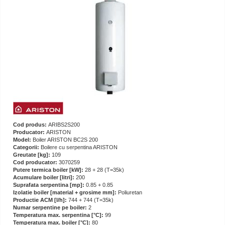
Cod produs:
ARIBS2S200
Producator:
ARISTON
Model:
Boiler ARISTON BC2S 200
Categorii:
Boilere cu serpentina ARISTON
Greutate [kg]:
109
Cod producator:
3070259
Putere termica boiler [kW]:
28 + 28 (T=35k)
Acumulare boiler [litri]:
200
Suprafata serpentina [mp]:
0.85 + 0.85
Izolatie boiler [material + grosime mm]:
Poliuretan
Productie ACM [l/h]:
744 + 744 (T=35k)
Numar serpentine pe boiler:
2
Temperatura max. serpentina [°C]:
99
Temperatura max. boiler [°C]:
80