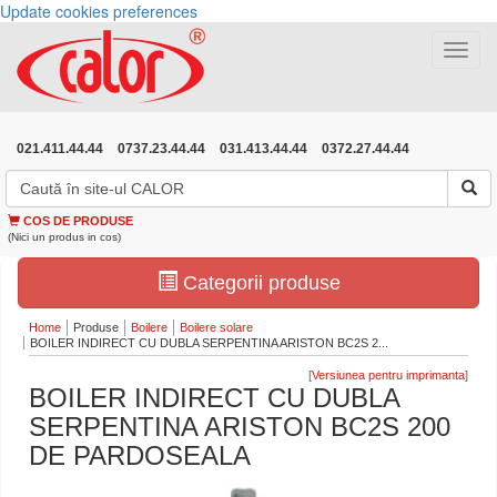
Update cookies preferences
Toggle
navigat
021.411.44.44
0737.23.44.44
031.413.44.44
0372.27.44.44
COS DE PRODUSE
(Nici un produs in cos)
Categorii produse
Home
Produse
Boilere
Boilere solare
BOILER INDIRECT CU DUBLA SERPENTINA ARISTON BC2S 2...
[
]
BOILER INDIRECT CU DUBLA
SERPENTINA ARISTON BC2S 200
DE PARDOSEALA