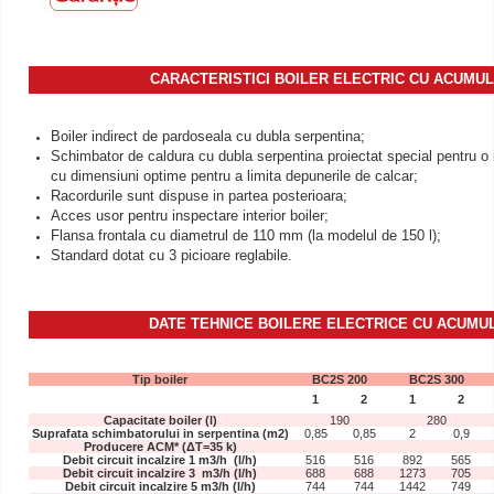
CARACTERISTICI BOILER ELECTRIC CU ACUMU
Boiler indirect de pardoseala cu dubla serpentina;
Schimbator de caldura cu dubla serpentina proiectat special pentru o 
cu dimensiuni optime pentru a limita depunerile de calcar;
Racordurile sunt dispuse in partea posterioara;
Acces usor pentru inspectare interior boiler;
Flansa frontala cu diametrul de 110 mm (la modelul de 150 l);
Standard dotat cu 3 picioare reglabile.
DATE TEHNICE BOILERE ELECTRICE CU ACUM
Tip boiler
BC2S 200
BC2S 300
1
2
1
2
Capacitate boiler (l)
190
280
Suprafata schimbatorului in serpentina (m2)
0,85
0,85
2
0,9
Producere ACM* (ΔT=35 k)
Debit circuit incalzire 1 m3/h (l/h)
516
516
892
565
Debit circuit incalzire 3 m3/h (l/h)
688
688
1273
705
Debit circuit incalzire 5 m3/h (l/h)
744
744
1442
749