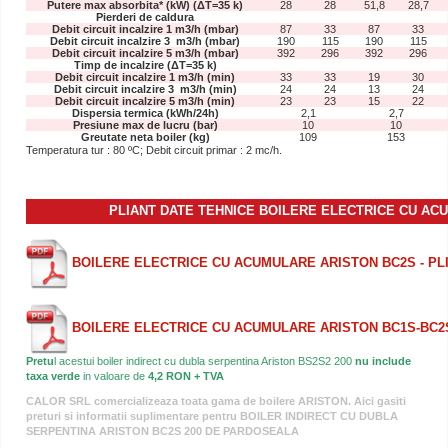
Putere max absorbita* (kW) (ΔT=35 k)
28
28
51,8
28,7
Pierderi de caldura
Debit circuit incalzire 1 m3/h (mbar)
87
33
87
33
Debit circuit incalzire 3 m3/h (mbar)
190
115
190
115
Debit circuit incalzire 5 m3/h (mbar)
392
296
392
296
Timp de incalzire (ΔT=35 k)
Debit circuit incalzire 1 m3/h (min)
33
33
19
30
Debit circuit incalzire 3 m3/h (min)
24
24
13
24
Debit circuit incalzire 5 m3/h (min)
23
23
15
22
Dispersia termica (kWh/24h)
2,1
2,7
Presiune max de lucru (bar)
10
10
Greutate neta boiler (kg)
109
153
Temperatura tur : 80 ºC; Debit circuit primar : 2 mc/h.
PLIANT DATE TEHNICE BOILERE ELECTRICE CU A
BOILERE ELECTRICE CU ACUMULARE ARISTON BC2S - PL
BOILERE ELECTRICE CU ACUMULARE ARISTON BC1S-BC2S
Pretu
l acestui boiler indirect cu dubla serpentina Ariston BS2S2 200
nu include
taxa verde
in valoare de
4,2 RON + TVA
CALOR SRL comercializeaza toata gama de boilere ARISTON. Aici gasiti
preturi si informatii suplimentare pentru BOILER INDIRECT CU DUBLA
SERPENTINA ARISTON BC2S 200 DE PARDOSEALA