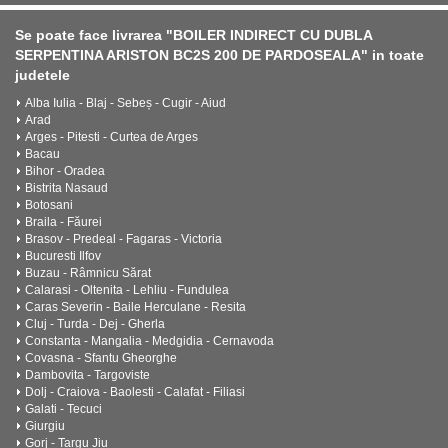
Se poate face livrarea "BOILER INDIRECT CU DUBLA
SERPENTINA ARISTON BC2S 200 DE PARDOSEALA" in toate
judetele
Alba Iulia - Blaj - Sebeș - Cugir - Aiud
Arad
Arges - Pitesti - Curtea de Arges
Bacau
Bihor - Oradea
Bistrita Nasaud
Botosani
Braila - Făurei
Brasov - Predeal - Fagaras - Victoria
Bucuresti Ilfov
Buzau - Râmnicu Sărat
Calarasi - Oltenita - Lehliu - Fundulea
Caras Severin - Baile Herculane - Resita
Cluj - Turda - Dej - Gherla
Constanta - Mangalia - Medgidia - Cernavoda
Covasna - Sfantu Gheorghe
Dambovita - Targoviste
Dolj - Craiova - Baolesti - Calafat - Filiasi
Galati - Tecuci
Giurgiu
Gorj - Targu Jiu