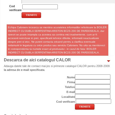
Cod
verificare
Echipa Calorserv incearca sa mentina acuratetea informatiilor referitoare la BOILER
INDIRECT CU DUBLA SERPENTINA ARISTON BC2S 200 DE PARDOSEALA, dar
rareori se poate intampla ca acestea sa contina mici inadvertente, cum ar fi:
accesorii neincluse in pret, specificatii tehnice diferite, informatii neactualizate
despre pret si stoc. Ne puteti contacta oricand pentru a clarifica eventuale
nelamuriri in legatura cu orice produs sau serviciu Calorserv. Nu uita sa mentionezi
in corespondenta ta numele exact al produsului - in cazul de fata: BOILER
INDIRECT CU DUBLA SERPENTINA ARISTON BC2S 200 DE PARDOSEALA.
Descarca de aici catalogul CALOR
Adauga datele tale de contact mai jos si primeste catalogul CALOR pentru 2008-2009
la adresa de e-mail specificata
.
Nume
Firma
Telefon
E-mail
Localitate
Cod verificare