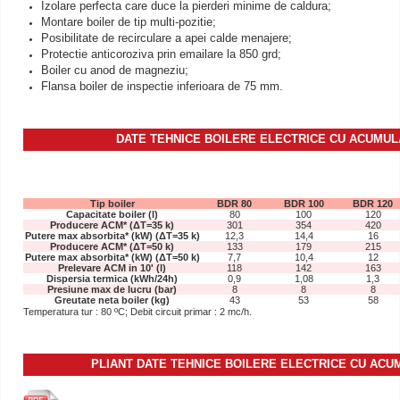
Izolare perfecta care duce la pierderi minime de caldura;
Montare boiler de tip multi-pozitie;
Posibilitate de recirculare a apei calde menajere;
Protectie anticoroziva prin emailare la 850 grd;
Boiler cu anod de magneziu;
Flansa boiler de inspectie inferioara de 75 mm.
DATE TEHNICE BOILERE ELECTRICE CU ACUMU
Tip boiler
BDR 80
BDR 100
BDR 120
Capacitate boiler (l)
80
100
120
Producere ACM* (ΔT=35 k)
301
354
420
Putere max absorbita* (kW) (ΔT=35 k)
12,3
14,4
16
Producere ACM* (ΔT=50 k)
133
179
215
Putere max absorbita* (kW) (ΔT=50 k)
7,7
10,4
12
Prelevare ACM in 10' (l)
118
142
163
Dispersia termica (kWh/24h)
0,9
1,08
1,3
Presiune max de lucru (bar)
8
8
8
Greutate neta boiler (kg)
43
53
58
Temperatura tur : 80 ºC; Debit circuit primar : 2 mc/h.
PLIANT DATE TEHNICE BOILERE ELECTRICE CU AC