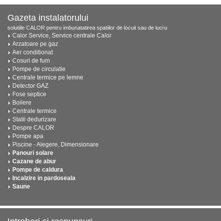
Gazeta instalatorului
solutiile CALOR pentru imbunatatirea spatiilor de locuit sau de lucru
Calor Service, Service centrale Calor
Arzatoare pe gaz
Aer conditionat
Cosuri de fum
Pompe de circulatie
Centrale termice pe lemne
Detector GAZ
Fose septice
Boilere
Centrale termice
Statii dedurizare
Despre CALOR
Pompe apa
Piscine - Alegere, Dimensionare
Panouri solare
Cazane de abur
Pompe de caldura
Incalzire in pardoseala
Saune