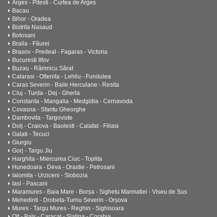
Arges - Pitesti - Curtea de Arges
Bacau
Bihor - Oradea
Bistrita Nasaud
Botosani
Braila - Făurei
Brasov - Predeal - Fagaras - Victoria
Bucuresti Ilfov
Buzau - Râmnicu Sărat
Calarasi - Oltenita - Lehliu - Fundulea
Caras Severin - Baile Herculane - Resita
Cluj - Turda - Dej - Gherla
Constanta - Mangalia - Medgidia - Cernavoda
Covasna - Sfantu Gheorghe
Dambovita - Targoviste
Dolj - Craiova - Baolesti - Calafat - Filiasi
Galati - Tecuci
Giurgiu
Gorj - Targu Jiu
Harghita - Miercurea Ciuc - Toplita
Hunedoara - Deva - Orastie - Petrosani
Ialomita - Urziceni - Slobozia
Iasi - Pascani
Maramures - Baia Mare - Borșa - Sighetu Marmatiei - Viseu de Sus
Mehedinti - Drobeta-Turnu Severin - Orșova
Mures - Targu Mures - Reghin - Sighisoara
Olt - Bals - Caracal - Slatina - Corabia