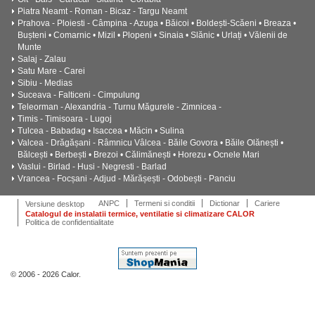
Piatra Neamt - Roman - Bicaz - Targu Neamt
Prahova - Ploiesti - Câmpina - Azuga • Băicoi • Boldești-Scăeni • Breaza •
Bușteni • Comarnic • Mizil • Plopeni • Sinaia • Slănic • Urlați • Vălenii de
Munte
Salaj - Zalau
Satu Mare - Carei
Sibiu - Medias
Suceava - Falticeni - Cimpulung
Teleorman - Alexandria - Turnu Măgurele - Zimnicea -
Timis - Timisoara - Lugoj
Tulcea - Babadag • Isaccea • Măcin • Sulina
Valcea - Drăgășani - Râmnicu Vâlcea - Băile Govora • Băile Olănești •
Bălcești • Berbești • Brezoi • Călimănești • Horezu • Ocnele Mari
Vaslui - Birlad - Husi - Negresti - Barlad
Vrancea - Focșani - Adjud - Mărășești - Odobești - Panciu
ANPC
Termeni si conditii
Dictionar
Cariere
Versiune desktop
Catalogul de instalatii termice, ventilatie si climatizare CALOR
Politica de confidentialitate
© 2006 - 2026 Calor.