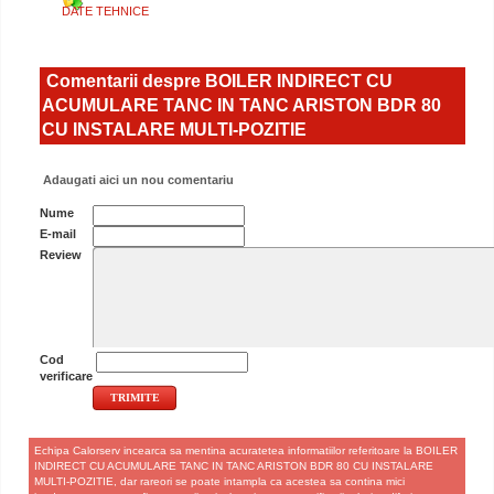
DATE TEHNICE
Comentarii despre BOILER INDIRECT CU
ACUMULARE TANC IN TANC ARISTON BDR 80
CU INSTALARE MULTI-POZITIE
Adaugati aici un nou comentariu
Nume
E-mail
Review
Cod
verificare
Echipa Calorserv incearca sa mentina acuratetea informatiilor referitoare la BOILER
INDIRECT CU ACUMULARE TANC IN TANC ARISTON BDR 80 CU INSTALARE
MULTI-POZITIE, dar rareori se poate intampla ca acestea sa contina mici