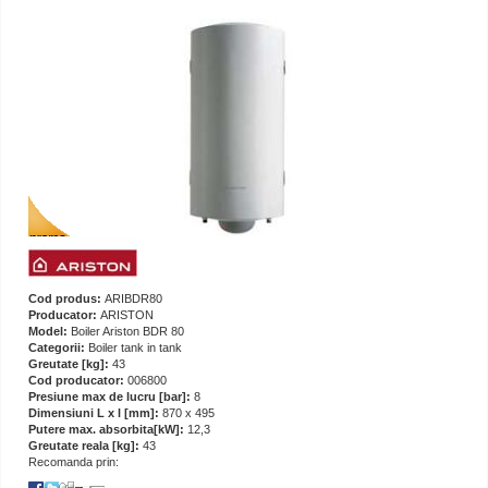
Cod produs:
ARIBDR80
Producator:
ARISTON
Model:
Boiler Ariston BDR 80
Categorii:
Boiler tank in tank
Greutate [kg]:
43
Cod producator:
006800
Presiune max de lucru [bar]:
8
Dimensiuni L x l [mm]:
870 x 495
Putere max. absorbita[kW]:
12,3
Greutate reala [kg]:
43
Recomanda prin: