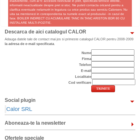
inadvertente, cum ar fi: accesorii neincluse in pret, specificatii tehnice diferite,
informatii neactualizate despre pret si stoc. Ne puteti contacta oricand pentru a
clarifica eventuale nelamuriri in legatura cu orice produs sau serviciu Calorserv. Nu
uita sa mentionezi in corespondenta ta numele exact al produsului - in cazul de
fata: BOILER INDIRECT CU ACUMULARE TANC IN TANC ARISTON BDR 80 CU
INSTALARE MULTI-POZITIE.
Descarca de aici catalogul CALOR
Adauga datele tale de contact mai jos si primeste catalogul CALOR pentru 2008-2009
la adresa de e-mail specificata
.
Nume
Firma
Telefon
E-mail
Localitate
Cod verificare
Social plugin
Calor SRL
Aboneaza-te la newsletter
Ofertele speciale