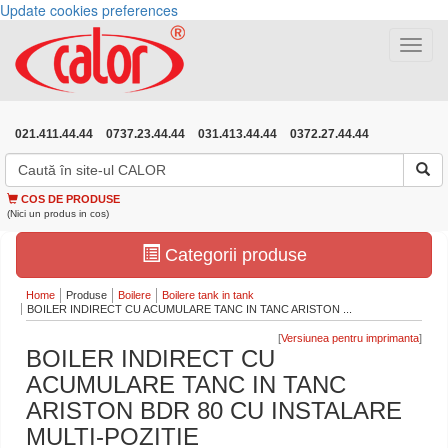
Update cookies preferences
Toggle
navigat
021.411.44.44
0737.23.44.44
031.413.44.44
0372.27.44.44
COS DE PRODUSE
(Nici un produs in cos)
Categorii produse
Home
Produse
Boilere
Boilere tank in tank
BOILER INDIRECT CU ACUMULARE TANC IN TANC ARISTON ...
[
]
BOILER INDIRECT CU
ACUMULARE TANC IN TANC
ARISTON BDR 80 CU INSTALARE
MULTI-POZITIE