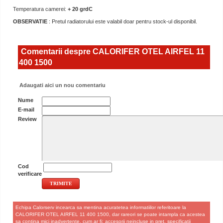
Temperatura camerei:
+ 20 grdC
OBSERVATIE
: Pretul radiatorului este valabil doar pentru stock-ul disponibil.
Comentarii despre CALORIFER OTEL AIRFEL 11
400 1500
Adaugati aici un nou comentariu
Nume
E-mail
Review
Cod
verificare
Echipa Calorserv incearca sa mentina acuratetea informatiilor referitoare la
CALORIFER OTEL AIRFEL 11 400 1500, dar rareori se poate intampla ca acestea
sa contina mici inadvertente, cum ar fi: accesorii neincluse in pret, specificatii