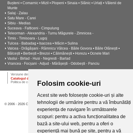
Bușteni • Comarnic • Mizil • Plopeni • Sinaia • Slănic • Urlați • Vălenii de
Munte
Salaj - Zalau
Satu Mare - Carei
Sibiu - Medias
Suceava - Falticeni - Cimpulung
Teleorman - Alexandria - Turnu Măgurele - Zimnicea -
Timis - Timisoara - Lugoj
Tulcea - Babadag • Isaccea • Măcin • Sulina
Valcea - Drăgășani - Râmnicu Vâlcea - Băile Govora • Băile Olănești •
Bălcești • Berbești • Brezoi • Călimănești • Horezu • Ocnele Mari
Vaslui - Birlad - Husi - Negresti - Barlad
Vrancea - Focșani - Adjud - Mărășești - Odobești - Panciu
ANPC
Termeni si conditii
Dictionar
Cariere
Versiune desktop
Catalogul de instalatii termice, ventilatie si climatizare CALOR
Folosim cookie-uri
Politica de confidentialitate
Acest site web folosește cookie-uri și alte
tehnologii de urmărire pentru a vă îmbunătăți
© 2006 - 2026 Calor.
experiența de navigare în următoarele
scopuri:
pentru a activa funcționalitatea de
bază a site-ului web
,
pentru a oferi o
experiență mai bună pe site
,
pentru a vă