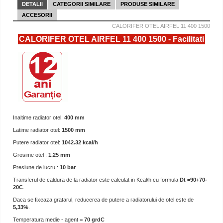
DETALII
CATEGORII SIMILARE
PRODUSE SIMILARE
ACCESORII
CALORIFER OTEL AIRFEL 11 400 1500
CALORIFER OTEL AIRFEL 11 400 1500 - Facilitati
Inaltime radiator otel:
400 mm
Latime radiator otel:
1500 mm
Putere radiator otel:
1042.32 kcal/h
Grosime otel :
1.25 mm
Presiune de lucru :
10 bar
Transferul de caldura de la radiator este calculat in Kcal/h cu formula
Dt =90+70-
20C
.
Daca se fixeaza gratarul, reducerea de putere a radiatorului de otel este de
5,33%
.
Temperatura medie - agent =
70 grdC