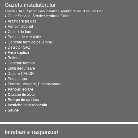
Gazeta instalatorului
solutiile CALOR pentru imbunatatirea spatiilor de locuit sau de lucru
Calor Service, Service centrale Calor
Arzatoare pe gaz
Aer conditionat
Cosuri de fum
Pompe de circulatie
Centrale termice pe lemne
Detector GAZ
Fose septice
Boilere
Centrale termice
Statii dedurizare
Despre CALOR
Pompe apa
Piscine - Alegere, Dimensionare
Panouri solare
Cazane de abur
Pompe de caldura
Incalzire in pardoseala
Saune
Intrebari si raspunsuri