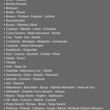
Bistrita Nasaud
Botosani
Braila - Făurei
Brasov - Predeal - Fagaras - Victoria
Bucuresti Ilfov
Buzau - Râmnicu Sărat
Calarasi - Oltenita - Lehliu - Fundulea
Caras Severin - Baile Herculane - Resita
Cluj - Turda - Dej - Gherla
Constanta - Mangalia - Medgidia - Cernavoda
Covasna - Sfantu Gheorghe
Dambovita - Targoviste
Dolj - Craiova - Baolesti - Calafat - Filiasi
Galati - Tecuci
Giurgiu
Gorj - Targu Jiu
Harghita - Miercurea Ciuc - Toplita
Hunedoara - Deva - Orastie - Petrosani
Ialomita - Urziceni - Slobozia
Iasi - Pascani
Maramures - Baia Mare - Borșa - Sighetu Marmatiei - Viseu de Sus
Mehedinti - Drobeta-Turnu Severin - Orșova
Mures - Targu Mures - Reghin - Sighisoara
Olt - Bals - Caracal - Slatina - Corabia
Piatra Neamt - Roman - Bicaz - Targu Neamt
Prahova - Ploiesti - Câmpina - Azuga • Băicoi • Boldești-Scăeni • Breaza •