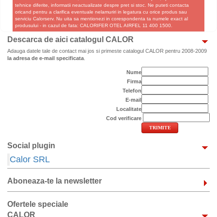
tehnice diferite, informatii neactualizate despre pret si stoc. Ne puteti contacta
oricand pentru a clarifica eventuale nelamuriri in legatura cu orice produs sau
serviciu Calorserv. Nu uita sa mentionezi in corespondenta ta numele exact al
produsului - in cazul de fata: CALORIFER OTEL AIRFEL 11 400 1500.
Descarca de aici catalogul CALOR
Adauga datele tale de contact mai jos si primeste catalogul CALOR pentru 2008-2009
la adresa de e-mail specificata
.
Nume
Firma
Telefon
E-mail
Localitate
Cod verificare
Social plugin
Calor SRL
Aboneaza-te la newsletter
Ofertele speciale
CALOR