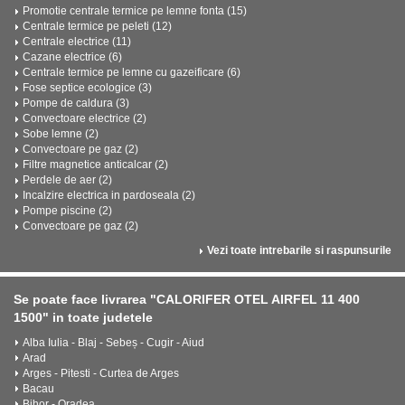
Promotie centrale termice pe lemne fonta (15)
Centrale termice pe peleti (12)
Centrale electrice (11)
Cazane electrice (6)
Centrale termice pe lemne cu gazeificare (6)
Fose septice ecologice (3)
Pompe de caldura (3)
Convectoare electrice (2)
Sobe lemne (2)
Convectoare pe gaz (2)
Filtre magnetice anticalcar (2)
Perdele de aer (2)
Incalzire electrica in pardoseala (2)
Pompe piscine (2)
Convectoare pe gaz (2)
Vezi toate intrebarile si raspunsurile
Se poate face livrarea "CALORIFER OTEL AIRFEL 11 400
1500" in toate judetele
Alba Iulia - Blaj - Sebeș - Cugir - Aiud
Arad
Arges - Pitesti - Curtea de Arges
Bacau
Bihor - Oradea