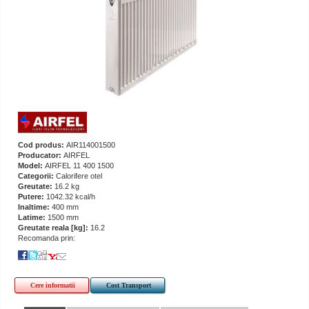
Cod produs:
AIR114001500
Producator:
AIRFEL
Model:
AIRFEL 11 400 1500
Categorii:
Calorifere otel
Greutate:
16.2 kg
Putere:
1042.32 kcal/h
Inaltime:
400 mm
Latime:
1500 mm
Greutate reala [kg]:
16.2
Recomanda prin:
Cere informatii
Cost Transport