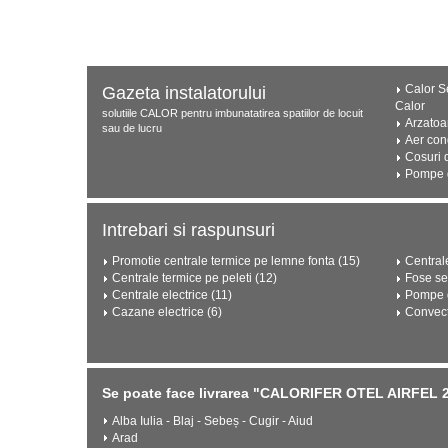
Calor Se
Gazeta instalatorului
Calor
solutiile CALOR pentru imbunatatirea spatiilor de locuit
Arzatoa
sau de lucru
Aer con
Cosuri 
Pompe d
Intrebari si raspunsuri
Promotie centrale termice pe lemne fonta (15)
Central
Centrale termice pe peleti (12)
Fose se
Centrale electrice (11)
Pompe d
Cazane electrice (6)
Convect
Se poate face livrarea "CALORIFER OTEL AIRFEL 22
Alba Iulia - Blaj - Sebeș - Cugir - Aiud
Arad