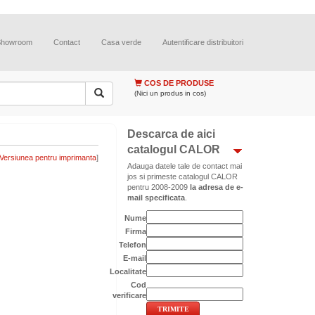
Showroom
Contact
Casa verde
Autentificare distribuitori
COS DE PRODUSE
(Nici un produs in cos)
Descarca de aici
catalogul CALOR
]
Adauga datele tale de contact mai
jos si primeste catalogul CALOR
pentru 2008-2009
la adresa de e-
mail specificata
.
Nume
Firma
Telefon
E-mail
Localitate
Cod
verificare