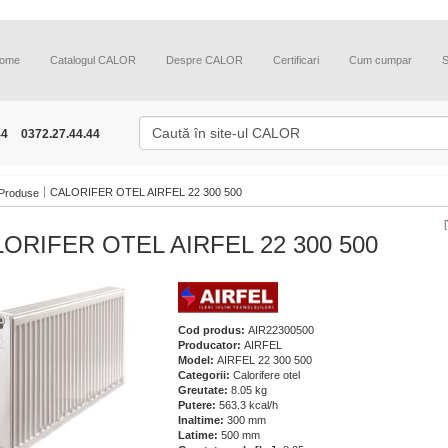
ome
Catalogul CALOR
Despre CALOR
Certificari
Cum cumpar
44
0372.27.44.44
CALORIFER OTEL AIRFEL 22 300 500
Produse
[
ORIFER OTEL AIRFEL 22 300 500
Cod produs:
AIR22300500
Producator:
AIRFEL
Model:
AIRFEL 22 300 500
Categorii:
Calorifere otel
Greutate:
8.05 kg
Putere:
563.3 kcal/h
Inaltime:
300 mm
Latime:
500 mm