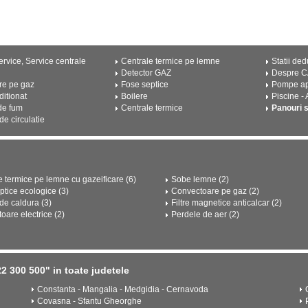
rvice, Service centrale
Centrale termice pe lemne
Statii ded
Detector GAZ
Despre 
re pe gaz
Fose septice
Pompe a
ditionat
Boilere
Piscine -
de fum
Centrale termice
Panouri 
e circulatie
e termice pe lemne cu gazeificare (6)
Sobe lemne (2)
ptice ecologice (3)
Convectoare pe gaz (2)
e caldura (3)
Filtre magnetice anticalcar (2)
oare electrice (2)
Perdele de aer (2)
 300 500" in toate judetele
Constanta - Mangalia - Medgidia - Cernavoda
Covasna - Sfantu Gheorghe