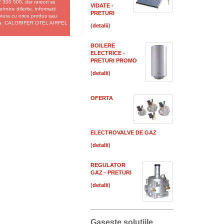
 300 500, dar rareori se
VIDATE -
hnice diferite, informatii
PRETURI
gatura cu orice produs sau
e fata: CALORIFER OTEL AIRFEL
(
)
BOILERE
ELECTRICE -
PRETURI PROMO
(
)
OFERTA
ELECTROVALVE DE GAZ
(
)
REGULATOR
GAZ - PRETURI
(
)
Gaseste solutiile