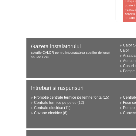
Echipa 
poate in
neactual
servici
33 600 
Calor Se
Gazeta instalatorului
Calor
solutiile CALOR pentru imbunatatirea spatiilor de locuit
Arzatoa
sau de lucru
Aer con
Cosuri 
Pompe d
Intrebari si raspunsuri
Promotie centrale termice pe lemne fonta (15)
Central
Centrale termice pe peleti (12)
Fose se
Centrale electrice (11)
Pompe d
Cazane electrice (6)
Convect