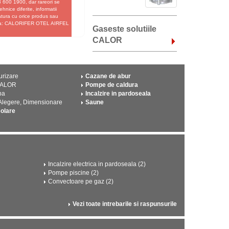
 600 1900, dar rareori se
hnice diferite, informatii
gatura cu orice produs sau
e fata: CALORIFER OTEL AIRFEL
Gaseste solutiile
CALOR
urizare
Cazane de abur
CALOR
Pompe de caldura
pa
Incalzire in pardoseala
 Alegere, Dimensionare
Saune
solare
Incalzire electrica in pardoseala (2)
Pompe piscine (2)
Convectoare pe gaz (2)
Vezi toate intrebarile si raspunsurile