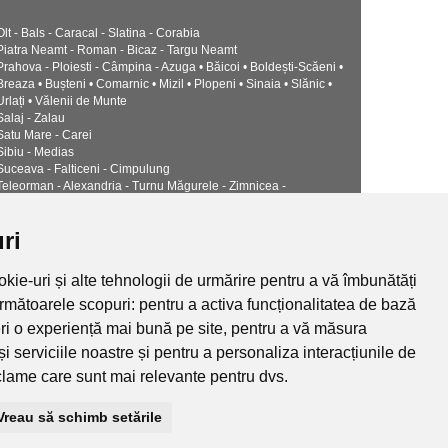
Olt - Bals - Caracal - Slatina - Corabia
Piatra Neamt - Roman - Bicaz - Targu Neamt
Prahova - Ploiesti - Câmpina - Azuga • Băicoi • Boldești-Scăeni •
Breaza • Bușteni • Comarnic • Mizil • Plopeni • Sinaia • Slănic •
Urlați • Vălenii de Munte
Salaj - Zalau
Satu Mare - Carei
Sibiu - Medias
Suceava - Falticeni - Cimpulung
Teleorman - Alexandria - Turnu Măgurele - Zimnicea -
Timis - Timisoara - Lugoj
Tulcea - Babadag • Isaccea • Măcin • Sulina
ri
Valcea - Drăgășani - Râmnicu Vâlcea - Băile Govora • Băile
Olănești • Bălcești • Berbești • Brezoi • Călimănești • Horezu •
Ocnele Mari
kie-uri și alte tehnologii de urmărire pentru a vă îmbunătăți
Vaslui - Birlad - Husi - Negresti - Barlad
următoarele scopuri:
pentru a activa funcționalitatea de bază
Vrancea - Focșani - Adjud - Mărășești - Odobești - Panciu
eri o experiență mai bună pe site
,
pentru a vă măsura
termice, ventilatie si climatizare CALOR
Politica de confidentialitate
și serviciile noastre și pentru a personaliza interacțiunile de
eclame care sunt mai relevante pentru dvs
.
Vreau să schimb setările