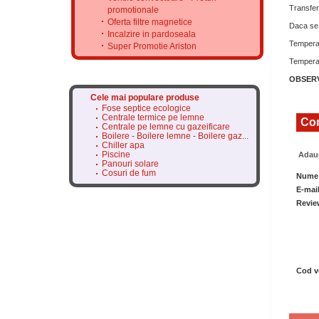
Transferu
promotionale
Oferta filtre magnetice
Daca se 
Incalzire in pardoseala
Temperat
Super Promotie Ariston
Tempera
OBSERV
Cele mai populare produse
Fose septice ecologice
Centrale termice pe lemne
Com
Centrale pe lemne cu gazeificare
Boilere - Boilere lemne - Boilere gaz...
Chiller apa
Piscine
Adaug
Panouri solare
Cosuri de fum
Nume
E-mai
Revie
Cod ve