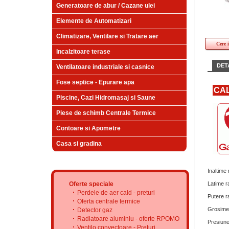
Generatoare de abur / Cazane ulei
Elemente de Automatizari
Climatizare, Ventilare si Tratare aer
Cere 
Incalzitoare terase
DETA
Ventilatoare industriale si casnice
Fose septice - Epurare apa
CAL
Piscine, Cazi Hidromasaj si Saune
Piese de schimb Centrale Termice
Contoare si Apometre
Casa si gradina
Inaltime 
Oferte speciale
Latime ra
Perdele de aer cald - preturi
Putere ra
Oferta centrale termice
Grosime 
Detector gaz
Radiatoare aluminiu - oferte RPOMO
Presiune
Ventilo convectoare - Preturi