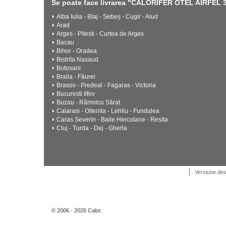
Se poate face livrarea "CALORIFER OTEL AIRFEL 33
Alba Iulia - Blaj - Sebeș - Cugir - Aiud
Arad
Arges - Pitesti - Curtea de Arges
Bacau
Bihor - Oradea
Bistrita Nasaud
Botosani
Braila - Făurei
Brasov - Predeal - Fagaras - Victoria
Bucuresti Ilfov
Buzau - Râmnicu Sărat
Calarasi - Oltenita - Lehliu - Fundulea
Caras Severin - Baile Herculane - Resita
Cluj - Turda - Dej - Gherla
Versiune de
© 2006 - 2026 Calor.