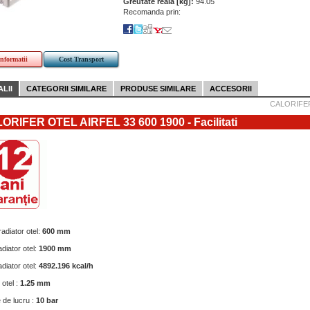
Greutate reala [kg]:
94.05
Recomanda prin:
informatii
Cost Transport
LII
CATEGORII SIMILARE
PRODUSE SIMILARE
ACCESORII
CALORIFER
ORIFER OTEL AIRFEL 33 600 1900 - Facilitati
radiator otel:
600 mm
diator otel:
1900 mm
diator otel:
4892.196 kcal/h
otel :
1.25 mm
 de lucru :
10 bar