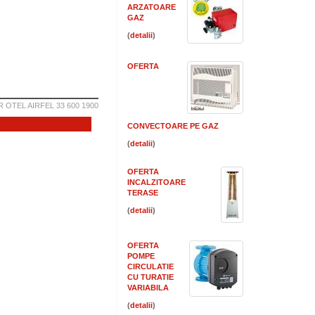
ARZATOARE
GAZ
(
)
OFERTA
 OTEL AIRFEL 33 600 1900
CONVECTOARE PE GAZ
(
)
OFERTA
INCALZITOARE
TERASE
(
)
OFERTA
POMPE
CIRCULATIE
CU TURATIE
VARIABILA
(
)