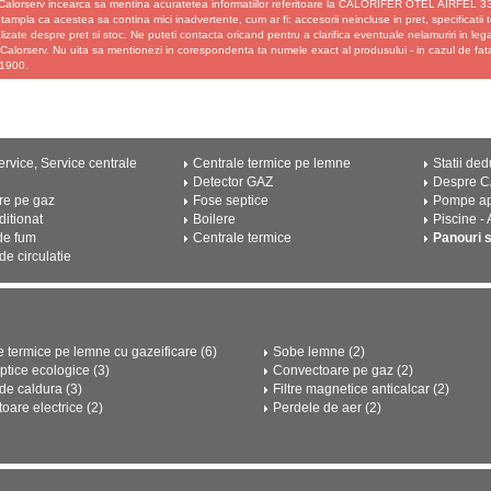
Calorserv incearca sa mentina acuratetea informatiilor referitoare la CALORIFER OTEL AIRFEL 33
tampla ca acestea sa contina mici inadvertente, cum ar fi: accesorii neincluse in pret, specificatii te
izate despre pret si stoc. Ne puteti contacta oricand pentru a clarifica eventuale nelamuriri in le
u Calorserv. Nu uita sa mentionezi in corespondenta ta numele exact al produsului - in cazul d
1900.
rvice, Service centrale
Centrale termice pe lemne
Statii ded
Detector GAZ
Despre 
re pe gaz
Fose septice
Pompe a
ditionat
Boilere
Piscine -
de fum
Centrale termice
Panouri 
e circulatie
e termice pe lemne cu gazeificare (6)
Sobe lemne (2)
ptice ecologice (3)
Convectoare pe gaz (2)
e caldura (3)
Filtre magnetice anticalcar (2)
oare electrice (2)
Perdele de aer (2)