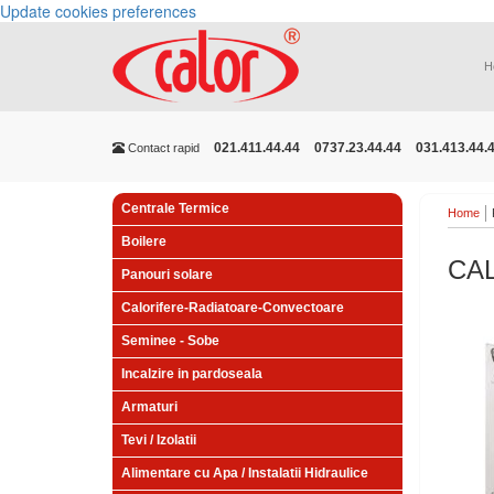
Update cookies preferences
H
021.411.44.44
0737.23.44.44
031.413.44.
Contact rapid
Centrale Termice
Home
Boilere
CAL
Panouri solare
Calorifere-Radiatoare-Convectoare
Seminee - Sobe
Incalzire in pardoseala
Armaturi
Tevi / Izolatii
Alimentare cu Apa / Instalatii Hidraulice