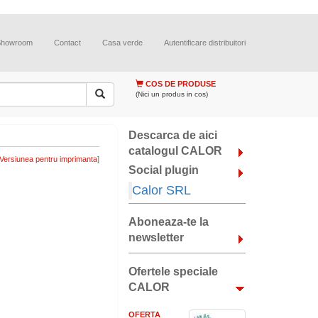
Showroom
Contact
Casa verde
Autentificare distribuitori
COS DE PRODUSE
(Nici un produs in cos)
Descarca de aici
catalogul CALOR
]
Social plugin
Calor SRL
Aboneaza-te la
newsletter
Ofertele speciale
CALOR
OFERTA