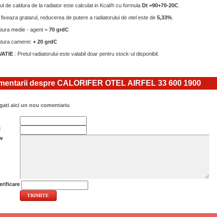
l de caldura de la radiator este calculat in Kcal/h cu formula
Dt =90+70-20C
.
fixeaza gratarul, reducerea de putere a radiatorului de otel este de
5,33%
.
ura medie - agent =
70 grdC
tura camerei:
+ 20 grdC
ATIE
: Pretul radiatorului este valabil doar pentru stock-ul disponibil.
entarii despre CALORIFER OTEL AIRFEL 33 600 1900
ati aici un nou comentariu
l
w
rificare