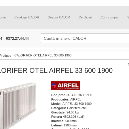
ome
Catalogul CALOR
Despre CALOR
Certificari
Cum cumpar
44
0372.27.44.44
CALORIFER OTEL AIRFEL 33 600 1900
Produse
[
ORIFER OTEL AIRFEL 33 600 1900
Cod produs:
AIR336001900
Producator:
AIRFEL
Model:
AIRFEL 33 600 1900
Categorii:
Calorifere otel
Greutate:
94.05 kg
Putere:
4892.196 kcal/h
Inaltime:
600 mm
Latime:
1900 mm