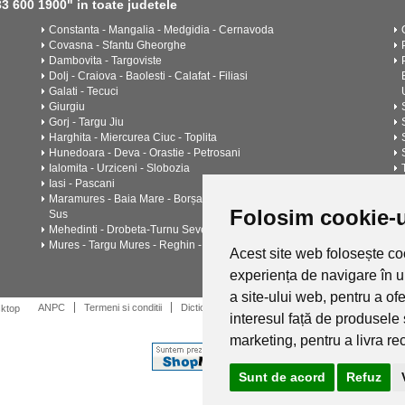
 600 1900" in toate judetele
Constanta - Mangalia - Medgidia - Cernavoda
Covasna - Sfantu Gheorghe
Dambovita - Targoviste
Dolj - Craiova - Baolesti - Calafat - Filiasi
Galati - Tecuci
Giurgiu
Gorj - Targu Jiu
Harghita - Miercurea Ciuc - Toplita
Hunedoara - Deva - Orastie - Petrosani
Ialomita - Urziceni - Slobozia
Iasi - Pascani
Maramures - Baia Mare - Borșa - Sighetu Marmatiei - Viseu de
Folosim cookie-u
Sus
Mehedinti - Drobeta-Turnu Severin - Orșova
Mures - Targu Mures - Reghin - Sighisoara
Acest site web folosește coo
experiența de navigare în 
a site-ului web
,
pentru a of
ANPC
Termeni si conditii
Dictionar
Cariere
Catalogul de instalatii 
sktop
interesul față de produsele 
marketing
,
pentru a livra r
Sunt de acord
Refuz