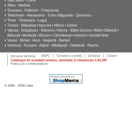
Satu Mare - Carei
Sibiu - Medias
Suceava - Falticeni - Cimpulung
Teleorman - Alexandria - Turnu Măgurele - Zimnicea -
Timis - Timisoara - Lugoj
Tulcea - Babadag • Isaccea • Măcin • Sulina
Valcea - Drăgășani - Râmnicu Vâlcea - Băile Govora • Băile Olănești •
Bălcești • Berbești • Brezoi • Călimănești • Horezu • Ocnele Mari
Vaslui - Birlad - Husi - Negresti - Barlad
Vrancea - Focșani - Adjud - Mărășești - Odobești - Panciu
ANPC
Termeni si conditii
Dictionar
Cariere
Versiune desktop
Catalogul de instalatii termice, ventilatie si climatizare CALOR
Politica de confidentialitate
© 2006 - 2026 Calor.