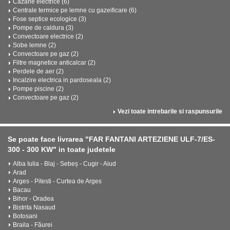
Cazane electrice (6)
Centrale termice pe lemne cu gazeificare (6)
Fose septice ecologice (3)
Pompe de caldura (3)
Convectoare electrice (2)
Sobe lemne (2)
Convectoare pe gaz (2)
Filtre magnetice anticalcar (2)
Perdele de aer (2)
Incalzire electrica in pardoseala (2)
Pompe piscine (2)
Convectoare pe gaz (2)
Vezi toate intrebarile si raspunsurile
Se poate face livrarea "FAR FANTANI ARTEZIENE ULF-7/ES-
300 - 300 KW" in toate judetele
Alba Iulia - Blaj - Sebeș - Cugir - Aiud
Arad
Arges - Pitesti - Curtea de Arges
Bacau
Bihor - Oradea
Bistrita Nasaud
Botosani
Braila - Făurei