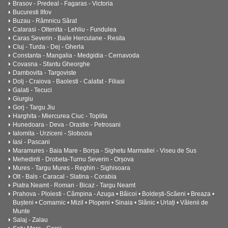
Brasov - Predeal - Fagaras - Victoria
Bucuresti Ilfov
Buzau - Râmnicu Sărat
Calarasi - Oltenita - Lehliu - Fundulea
Caras Severin - Baile Herculane - Resita
Cluj - Turda - Dej - Gherla
Constanta - Mangalia - Medgidia - Cernavoda
Covasna - Sfantu Gheorghe
Dambovita - Targoviste
Dolj - Craiova - Baolesti - Calafat - Filiasi
Galati - Tecuci
Giurgiu
Gorj - Targu Jiu
Harghita - Miercurea Ciuc - Toplita
Hunedoara - Deva - Orastie - Petrosani
Ialomita - Urziceni - Slobozia
Iasi - Pascani
Maramures - Baia Mare - Borșa - Sighetu Marmatiei - Viseu de Sus
Mehedinti - Drobeta-Turnu Severin - Orșova
Mures - Targu Mures - Reghin - Sighisoara
Olt - Bals - Caracal - Slatina - Corabia
Piatra Neamt - Roman - Bicaz - Targu Neamt
Prahova - Ploiesti - Câmpina - Azuga • Băicoi • Boldești-Scăeni • Breaza •
Bușteni • Comarnic • Mizil • Plopeni • Sinaia • Slănic • Urlați • Vălenii de
Munte
Salaj - Zalau