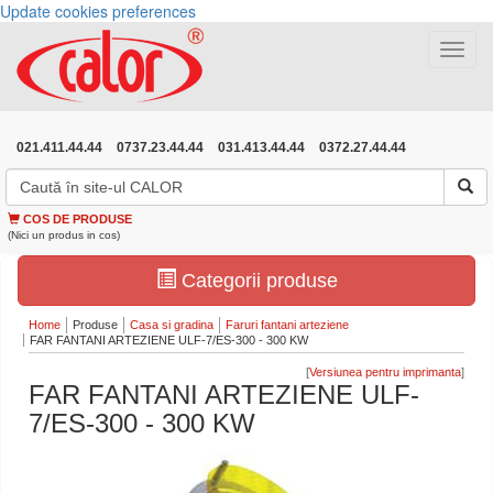
Update cookies preferences
Toggle
navigat
021.411.44.44
0737.23.44.44
031.413.44.44
0372.27.44.44
COS DE PRODUSE
(Nici un produs in cos)
Categorii produse
Home
Produse
Casa si gradina
Faruri fantani arteziene
FAR FANTANI ARTEZIENE ULF-7/ES-300 - 300 KW
[
]
FAR FANTANI ARTEZIENE ULF-
7/ES-300 - 300 KW