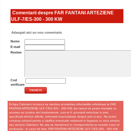
Comentarii despre FAR FANTANI ARTEZIENE
ULF-7/ES-300 - 300 KW
Adaugati aici un nou comentariu
Nume
E-mail
Review
Cod
verificare
Echipa Calorserv incearca sa mentina acuratetea informatiilor referitoare la FAR
FANTANI ARTEZIENE ULF-7/ES-300 - 300 KW, dar rareori se poate intampla ca
acestea sa contina mici inadvertente, cum ar fi: accesorii neincluse in pret,
specificatii tehnice diferite, informatii neactualizate despre pret si stoc. Ne puteti
contacta oricand pentru a clarifica eventuale nelamuriri in legatura cu orice produs
sau serviciu Calorserv. Nu uita sa mentionezi in corespondenta ta numele exact al
produsului - in cazul de fata: FAR FANTANI ARTEZIENE ULF-7/ES-300 - 300 KW.