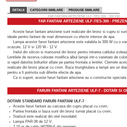
DETALII
CATEGORII SIMILARE
PRODUSE SIMILARE
FAR FANTANI ARTEZIENE ULF-7/ES-300 - 300 KW
FAR FANTANI ARTEZIENE ULF-7/ES-300 - PREZE
Aceste faruri fantani arteziene sunt realizate din bronz si cupru si su
ideale pentru fantani de mari dimensiuni cu efecte intense de apa.
Lampa acestor faruri fantani arteziene este valabila la 300 W cu o vari
scazute, 12 V si 120 W - 12 V.
Inelul din silicon si mansonul din bronz pentru intrarea cablului izoleaz
Lentilele de rezerva colorate modifica albul lampii intr-o varietate de culo
si rapid datorita bolturilor aflate pe partea frontala a lentilei. Clemele aces
realizate din bronz placat cu crom. Baza triunghiulara a lampii are un di
pentru a fi potrivita sub diferite efecte de apa.
Ca si suport, aceste faruri fantani arteziene au o constructie speciala
FARURI FANTANI ARTEZIENE ULF-7 - DOTARI SI O
DOTARI STANDARD FARURI FANTANI ULF-7
:
Aceste faruri fantani au carcasa din cupru placat cu crom;
Partea frontala si baza sunt din bronz turnat placat cu crom;
Stativul este realizat din otel inoxidabil;
Lampa PAR-38 de 12 V;
2,15 m de cablu H07RN-F din neopren;