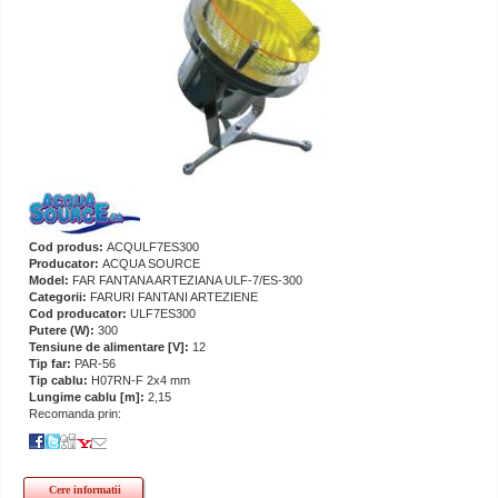
Cod produs:
ACQULF7ES300
Producator:
ACQUA SOURCE
Model:
FAR FANTANA ARTEZIANA ULF-7/ES-300
Categorii:
FARURI FANTANI ARTEZIENE
Cod producator:
ULF7ES300
Putere (W):
300
Tensiune de alimentare [V]:
12
Tip far:
PAR-56
Tip cablu:
H07RN-F 2x4 mm
Lungime cablu [m]:
2,15
Recomanda prin:
Cere informatii