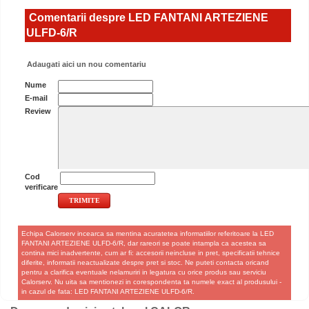
Comentarii despre LED FANTANI ARTEZIENE
ULFD-6/R
Adaugati aici un nou comentariu
Nume
E-mail
Review
Cod
verificare
Echipa Calorserv incearca sa mentina acuratetea informatiilor referitoare la LED
FANTANI ARTEZIENE ULFD-6/R, dar rareori se poate intampla ca acestea sa
contina mici inadvertente, cum ar fi: accesorii neincluse in pret, specificatii tehnice
diferite, informatii neactualizate despre pret si stoc. Ne puteti contacta oricand
pentru a clarifica eventuale nelamuriri in legatura cu orice produs sau serviciu
Calorserv. Nu uita sa mentionezi in corespondenta ta numele exact al produsului -
in cazul de fata: LED FANTANI ARTEZIENE ULFD-6/R.