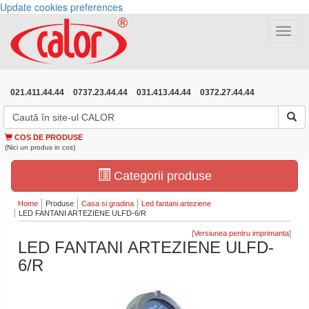
Update cookies preferences
Toggle
navigat
021.411.44.44
0737.23.44.44
031.413.44.44
0372.27.44.44
COS DE PRODUSE
(Nici un produs in cos)
Categorii produse
Home
Produse
Casa si gradina
Led fantani arteziene
LED FANTANI ARTEZIENE ULFD-6/R
[
]
LED FANTANI ARTEZIENE ULFD-
6/R