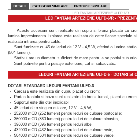
DETALII
CATEGORII SIMILARE
PRODUSE SIMILARE
LED FANTANI ARTEZIENE ULFD-6/R
LED FANTANI ARTEZIENE ULFD-6/R - PREZEN
Aceste accesorii sunt realizate din cupru si bronz placate cu crom
lumina impresionanta. Izolarea este realizata de catre flanse speciale s
realizata intrarea pentru cablu.
Sunt furnizate cu 45 de leduri de 12 V - 4,5 W, oferind o lumina sta
(504 lumeni).
Stativul are un diametru suficient de mare pentru a se potrivi sub oric
Sunt potrivite pentru peisaje exterioare, cat si subacvatic.
LEDURI FANTANI ARTEZIENE ULFD-6 - DOTARI SI 
DOTARI STANDARD LEDURI FANTANI ULFD-6
:
Carcasa este realizata din cupru placat cu crom;
Partea frontala si baza sunt realizate din bronz turnat, placat cu crom
Suportul este din otel inoxidabil;
45 leduri de o singura culoare, 12 V - 4,5 W;
252000 mCD (252 lumeni) pentru leduri de culoare portocalie;
360000 mCD (360 lumeni) pentru leduri de culoare albastra;
396000 mCD (396 lumeni) pentru leduri albe;
432000 mCD (432 lumeni) pentru leduri de culoare rosie;
504000 mCD (504 lumeni) pentru leduri de culoare verde;