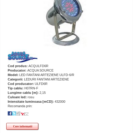
Cod produs:
ACQULFD6R
Producator:
ACQUA SOURCE
Model:
LED FANTANI ARTEZIENE ULFD-6/R
Categorii:
LEDURI FANTANI ARTEZIENE
Cod producator:
ULFD6R
Tip cablu:
H07RN-F
Lungime cablu [m]:
2,15
Culoare led:
rosu
Intensitate luminoasa [mCD]:
432000
Recomanda prin:
Cere informatii