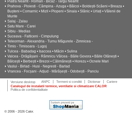
Piatra Neamt - Roman - Bicaz - Targu Neamt
Prahova - Ploiesti - Câmpina - Azuga • Băicoi • Boldești-Scăeni • Breaza •
Bușteni • Comarnic • Mizil • Plopeni • Sinaia • Slănic • Urlați • Vălenii de
Munte
Salaj - Zalau
Satu Mare - Carei
Sibiu - Medias
Suceava - Falticeni - Cimpulung
Teleorman - Alexandria - Turnu Măgurele - Zimnicea -
Timis - Timisoara - Lugoj
Tulcea - Babadag • Isaccea • Măcin • Sulina
Valcea - Drăgășani - Râmnicu Vâlcea - Băile Govora • Băile Olănești •
Bălcești • Berbești • Brezoi • Călimănești • Horezu • Ocnele Mari
Vaslui - Birlad - Husi - Negresti - Barlad
Vrancea - Focșani - Adjud - Mărășești - Odobești - Panciu
ANPC
Termeni si conditii
Dictionar
Cariere
Versiune desktop
Catalogul de instalatii termice, ventilatie si climatizare CALOR
Politica de confidentialitate
© 2006 - 2026 Calor.