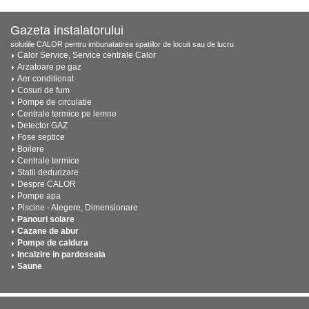
Gazeta instalatorului
solutiile CALOR pentru imbunatatirea spatiilor de locuit sau de lucru
Calor Service, Service centrale Calor
Arzatoare pe gaz
Aer conditionat
Cosuri de fum
Pompe de circulatie
Centrale termice pe lemne
Detector GAZ
Fose septice
Boilere
Centrale termice
Statii dedurizare
Despre CALOR
Pompe apa
Piscine - Alegere, Dimensionare
Panouri solare
Cazane de abur
Pompe de caldura
Incalzire in pardoseala
Saune