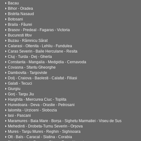
Bacau
Bihor - Oradea
Bistrita Nasaud
Botosani
Braila - Făurei
Brasov - Predeal - Fagaras - Victoria
Bucuresti Ilfov
Buzau - Râmnicu Sărat
Calarasi - Oltenita - Lehliu - Fundulea
Caras Severin - Baile Herculane - Resita
Cluj - Turda - Dej - Gherla
Constanta - Mangalia - Medgidia - Cernavoda
Covasna - Sfantu Gheorghe
Dambovita - Targoviste
Dolj - Craiova - Baolesti - Calafat - Filiasi
Galati - Tecuci
Giurgiu
Gorj - Targu Jiu
Harghita - Miercurea Ciuc - Toplita
Hunedoara - Deva - Orastie - Petrosani
Ialomita - Urziceni - Slobozia
Iasi - Pascani
Maramures - Baia Mare - Borșa - Sighetu Marmatiei - Viseu de Sus
Mehedinti - Drobeta-Turnu Severin - Orșova
Mures - Targu Mures - Reghin - Sighisoara
Olt - Bals - Caracal - Slatina - Corabia