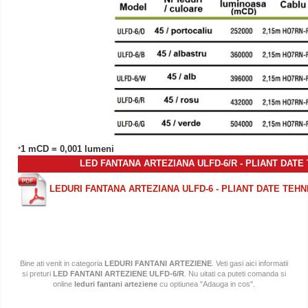
1 mCD = 0,001 lumeni
*
LED FANTANA ARTEZIANA ULFD-6/R - PLIANT DATE
LEDURI FANTANA ARTEZIANA ULFD-6 - PLIANT DATE TEHN
Bine ati venit in categoria
LEDURI FANTANI ARTEZIENE
. Veti gasi aici informatii
si preturi
LED FANTANI ARTEZIENE ULFD-6/R
. Nu uitati ca puteti comanda si
online
leduri fantani arteziene
cu optiunea "Adauga in cos".