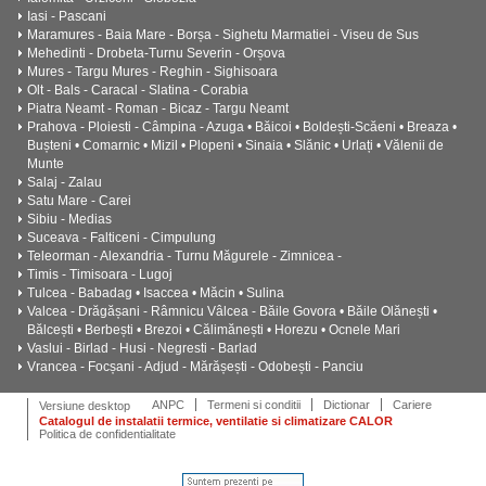
Iasi - Pascani
Maramures - Baia Mare - Borșa - Sighetu Marmatiei - Viseu de Sus
Mehedinti - Drobeta-Turnu Severin - Orșova
Mures - Targu Mures - Reghin - Sighisoara
Olt - Bals - Caracal - Slatina - Corabia
Piatra Neamt - Roman - Bicaz - Targu Neamt
Prahova - Ploiesti - Câmpina - Azuga • Băicoi • Boldești-Scăeni • Breaza •
Bușteni • Comarnic • Mizil • Plopeni • Sinaia • Slănic • Urlați • Vălenii de
Munte
Salaj - Zalau
Satu Mare - Carei
Sibiu - Medias
Suceava - Falticeni - Cimpulung
Teleorman - Alexandria - Turnu Măgurele - Zimnicea -
Timis - Timisoara - Lugoj
Tulcea - Babadag • Isaccea • Măcin • Sulina
Valcea - Drăgășani - Râmnicu Vâlcea - Băile Govora • Băile Olănești •
Bălcești • Berbești • Brezoi • Călimănești • Horezu • Ocnele Mari
Vaslui - Birlad - Husi - Negresti - Barlad
Vrancea - Focșani - Adjud - Mărășești - Odobești - Panciu
ANPC
Termeni si conditii
Dictionar
Cariere
Versiune desktop
Catalogul de instalatii termice, ventilatie si climatizare CALOR
Politica de confidentialitate