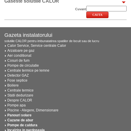
Gaseste solutiile CALOR
Cuvant
Gazeta instalatorului
solutiile CALOR pentru imbunatatirea spatiilor de locuit sau de lucru
Calor Service, Service centrale Calor
Arzatoare pe gaz
Aer conditionat
Cosuri de fum
Pompe de circulatie
Centrale termice pe lemne
Detector GAZ
Fose septice
Boilere
Centrale termice
Statii dedurizare
Despre CALOR
Pompe apa
Piscine - Alegere, Dimensionare
Panouri solare
Cazane de abur
Pompe de caldura
Incalzire in pardoseala