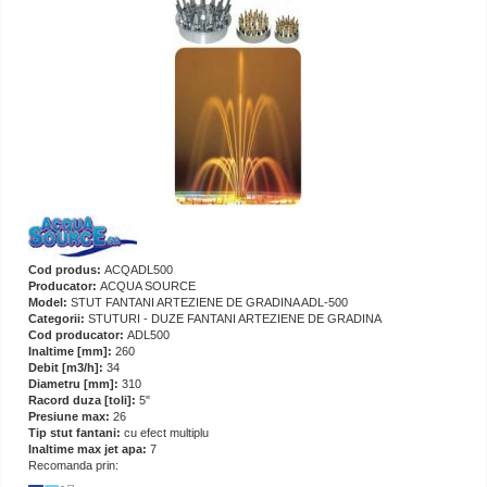
Cod produs:
ACQADL500
Producator:
ACQUA SOURCE
Model:
STUT FANTANI ARTEZIENE DE GRADINA ADL-500
Categorii:
STUTURI - DUZE FANTANI ARTEZIENE DE GRADINA
Cod producator:
ADL500
Inaltime [mm]:
260
Debit [m3/h]:
34
Diametru [mm]:
310
Racord duza [toli]:
5"
Presiune max:
26
Tip stut fantani:
cu efect multiplu
Inaltime max jet apa:
7
Recomanda prin: