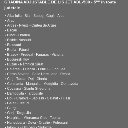
GRADINA ADJUSTABLE DE LIS JET ADL-500 - 5"" in toate
judetele
Alba Iulia - Blaj - Sebeș - Cugir - Aiud
Arad
Arges - Pitesti - Curtea de Arges
Bacau
Bihor - Oradea
Bistrita Nasaud
Botosani
Braila - Făurei
Brasov - Predeal - Fagaras - Victoria
Bucuresti Ilfov
Buzau - Râmnicu Sărat
Calarasi - Oltenita - Lehliu - Fundulea
Caras Severin - Baile Herculane - Resita
Cluj - Turda - Dej - Gherla
Constanta - Mangalia - Medgidia - Cernavoda
Covasna - Sfantu Gheorghe
Dambovita - Targoviste
Dolj - Craiova - Baolesti - Calafat - Filiasi
Galati - Tecuci
Giurgiu
Gorj - Targu Jiu
Harghita - Miercurea Ciuc - Toplita
Hunedoara - Deva - Orastie - Petrosani
Ialomita - Urziceni - Slobozia