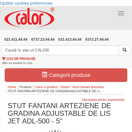
Update cookies preferences
Toggle
navigat
021.411.44.44
0737.23.44.44
031.413.44.44
0372.27.44.44
COS DE PRODUSE
(Nici un produs in cos)
Categorii produse
Home
Produse
Casa si gradina
Stuturi - duze fantani arteziene
STUT FANTANI ARTEZIENE DE GRADINA ADJUSTABLE DE LI...
[
]
STUT FANTANI ARTEZIENE DE
GRADINA ADJUSTABLE DE LIS
JET ADL-500 - 5"