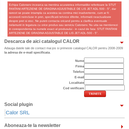
Echipa Calorserv incearca sa mentina acuratetea informatiilor referitoare la STUT
FANTANI ARTEZIENE DE GRADINA ADJUSTABLE DE LIS JET ADL-500 - 5", dar
rareori se poate intampla ca acestea sa contina mici inadvertente, cum ar fi:
accesorii neincluse in pret, specificatii tehnice diferite, informatii neactualizate
despre pret si stoc. Ne puteti contacta oricand pentru a clarifica eventuale
nelamuriri in legatura cu orice produs sau serviciu Calorserv. Nu uita sa mentionezi
in corespondenta ta numele exact al produsului - in cazul de fata: STUT FANTANI
ARTEZIENE DE GRADINA ADJUSTABLE DE LIS JET ADL-500 - 5".
Descarca de aici catalogul CALOR
Adauga datele tale de contact mai jos si primeste catalogul CALOR pentru 2008-2009
la adresa de e-mail specificata
.
Nume
Firma
Telefon
E-mail
Localitate
Cod verificare
Social plugin
Calor SRL
Aboneaza-te la newsletter