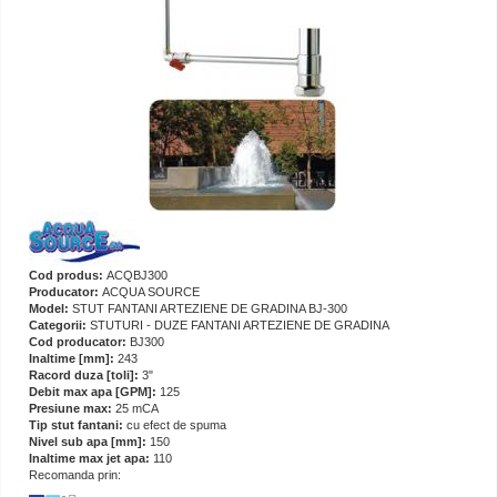
Cod produs:
ACQBJ300
Producator:
ACQUA SOURCE
Model:
STUT FANTANI ARTEZIENE DE GRADINA BJ-300
Categorii:
STUTURI - DUZE FANTANI ARTEZIENE DE GRADINA
Cod producator:
BJ300
Inaltime [mm]:
243
Racord duza [toli]:
3"
Debit max apa [GPM]:
125
Presiune max:
25 mCA
Tip stut fantani:
cu efect de spuma
Nivel sub apa [mm]:
150
Inaltime max jet apa:
110
Recomanda prin: