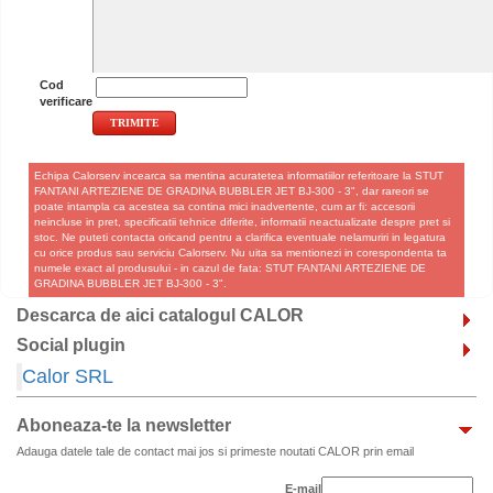
Cod
verificare
Echipa Calorserv incearca sa mentina acuratetea informatiilor referitoare la STUT
FANTANI ARTEZIENE DE GRADINA BUBBLER JET BJ-300 - 3", dar rareori se
poate intampla ca acestea sa contina mici inadvertente, cum ar fi: accesorii
neincluse in pret, specificatii tehnice diferite, informatii neactualizate despre pret si
stoc. Ne puteti contacta oricand pentru a clarifica eventuale nelamuriri in legatura
cu orice produs sau serviciu Calorserv. Nu uita sa mentionezi in corespondenta ta
numele exact al produsului - in cazul de fata: STUT FANTANI ARTEZIENE DE
GRADINA BUBBLER JET BJ-300 - 3".
Descarca de aici catalogul CALOR
Social plugin
Calor SRL
Aboneaza-te la newsletter
Adauga datele tale de contact mai jos si primeste noutati CALOR prin email
E-mail