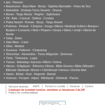
Iasi - Pascani
Maramures - Baia Mare - Borșa - Sighetu Marmatiei - Viseu de Sus
Mehedinti - Drobeta-Turnu Severin - Orșova
Mures - Targu Mures - Reghin - Sighisoara
Olt - Bals - Caracal - Slatina - Corabia
Piatra Neamt - Roman - Bicaz - Targu Neamt
Prahova - Ploiesti - Câmpina - Azuga • Băicoi • Boldești-Scăeni • Breaza •
Bușteni • Comarnic • Mizil • Plopeni • Sinaia • Slănic • Urlați • Vălenii de
Munte
Salaj - Zalau
Satu Mare - Carei
Sibiu - Medias
Suceava - Falticeni - Cimpulung
Teleorman - Alexandria - Turnu Măgurele - Zimnicea -
Timis - Timisoara - Lugoj
Tulcea - Babadag • Isaccea • Măcin • Sulina
Valcea - Drăgășani - Râmnicu Vâlcea - Băile Govora • Băile Olănești •
Bălcești • Berbești • Brezoi • Călimănești • Horezu • Ocnele Mari
Vaslui - Birlad - Husi - Negresti - Barlad
Vrancea - Focșani - Adjud - Mărășești - Odobești - Panciu
ANPC
Termeni si conditii
Dictionar
Cariere
Versiune desktop
Catalogul de instalatii termice, ventilatie si climatizare CALOR
Politica de confidentialitate