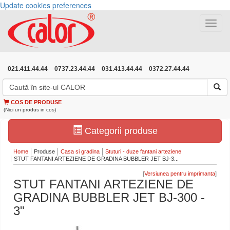
Update cookies preferences
Toggle
navigat
021.411.44.44
0737.23.44.44
031.413.44.44
0372.27.44.44
COS DE PRODUSE
(Nici un produs in cos)
Categorii produse
Home
Produse
Casa si gradina
Stuturi - duze fantani arteziene
STUT FANTANI ARTEZIENE DE GRADINA BUBBLER JET BJ-3...
[
]
STUT FANTANI ARTEZIENE DE
GRADINA BUBBLER JET BJ-300 -
3"