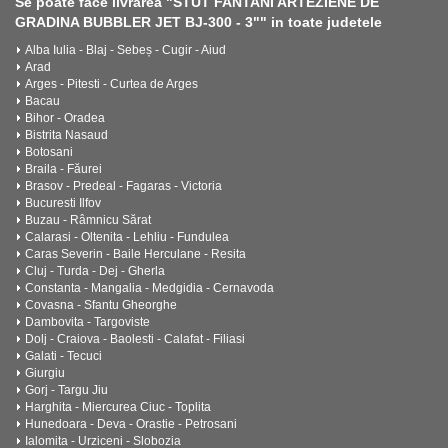
Se poate face livrarea "STUT FANTANI ARTEZIENE DE
GRADINA BUBBLER JET BJ-300 - 3"" in toate judetele
Alba Iulia - Blaj - Sebeș - Cugir - Aiud
Arad
Arges - Pitesti - Curtea de Arges
Bacau
Bihor - Oradea
Bistrita Nasaud
Botosani
Braila - Făurei
Brasov - Predeal - Fagaras - Victoria
Bucuresti Ilfov
Buzau - Râmnicu Sărat
Calarasi - Oltenita - Lehliu - Fundulea
Caras Severin - Baile Herculane - Resita
Cluj - Turda - Dej - Gherla
Constanta - Mangalia - Medgidia - Cernavoda
Covasna - Sfantu Gheorghe
Dambovita - Targoviste
Dolj - Craiova - Baolesti - Calafat - Filiasi
Galati - Tecuci
Giurgiu
Gorj - Targu Jiu
Harghita - Miercurea Ciuc - Toplita
Hunedoara - Deva - Orastie - Petrosani
Ialomita - Urziceni - Slobozia