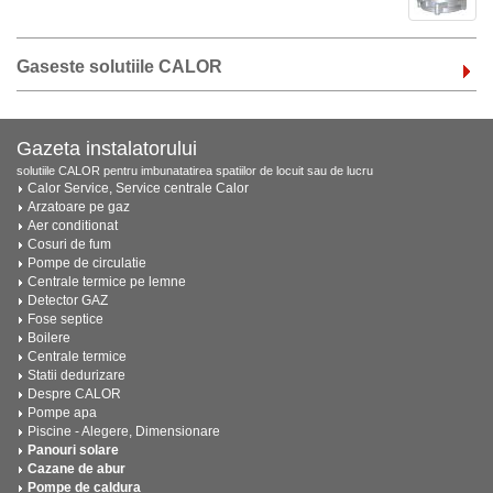
Gaseste solutiile CALOR
Gazeta instalatorului
solutiile CALOR pentru imbunatatirea spatiilor de locuit sau de lucru
Calor Service, Service centrale Calor
Arzatoare pe gaz
Aer conditionat
Cosuri de fum
Pompe de circulatie
Centrale termice pe lemne
Detector GAZ
Fose septice
Boilere
Centrale termice
Statii dedurizare
Despre CALOR
Pompe apa
Piscine - Alegere, Dimensionare
Panouri solare
Cazane de abur
Pompe de caldura