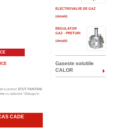
ELECTROVALVE DE GAZ
(
)
REGULATOR
GAZ - PRETURI
(
)
ICE
Gaseste solutiile
ICE
CALOR
tii si preturi
STUT FANTANI
ene
cu optiunea "Adauga in
 CAS CADE