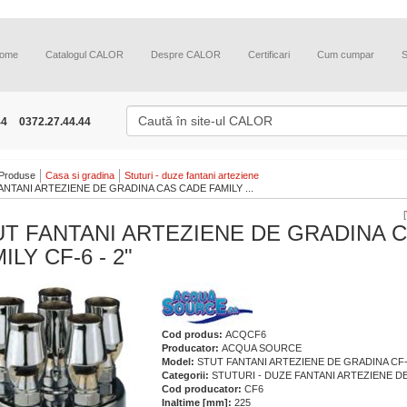
ome
Catalogul CALOR
Despre CALOR
Certificari
Cum cumpar
44
0372.27.44.44
Produse
Casa si gradina
Stuturi - duze fantani arteziene
ANTANI ARTEZIENE DE GRADINA CAS CADE FAMILY ...
[
T FANTANI ARTEZIENE DE GRADINA 
ILY CF-6 - 2"
Cod produs:
ACQCF6
Producator:
ACQUA SOURCE
Model:
STUT FANTANI ARTEZIENE DE GRADINA CF-6
Categorii:
STUTURI - DUZE FANTANI ARTEZIENE D
Cod producator:
CF6
Inaltime [mm]:
225