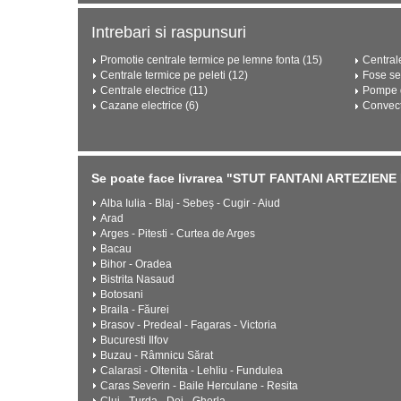
Intrebari si raspunsuri
Promotie centrale termice pe lemne fonta (15)
Central
Centrale termice pe peleti (12)
Fose se
Centrale electrice (11)
Pompe d
Cazane electrice (6)
Convect
Se poate face livrarea "STUT FANTANI ARTEZIENE 
Alba Iulia - Blaj - Sebeș - Cugir - Aiud
Arad
Arges - Pitesti - Curtea de Arges
Bacau
Bihor - Oradea
Bistrita Nasaud
Botosani
Braila - Făurei
Brasov - Predeal - Fagaras - Victoria
Bucuresti Ilfov
Buzau - Râmnicu Sărat
Calarasi - Oltenita - Lehliu - Fundulea
Caras Severin - Baile Herculane - Resita