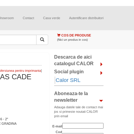
Showroom
Contact
Casa verde
Autentificare distribuitori
COS DE PRODUSE
(Nici un produs in cos)
Descarca de aici
catalogul CALOR
]
Social plugin
CAS CADE
Calor SRL
Aboneaza-te la
newsletter
Adauga datele tale de contact mai
jos si primeste noutati CALOR
prin email
 - 2"
E GRADINA
E-mail
Cod