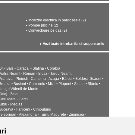
Incalzire electrica in pardoseala (2)
Pompe piscine (2)
Convectoare pe gaz (2)
Vezi toate intrebarile si raspunsurile
Olt - Bals - Caracal - Slatina - Corabia
Piatra Neamt - Roman - Bicaz - Targu Neamt
Prahova - Ploiesti - Câmpina - Azuga • Băicoi • Boldești-Scăeni •
Breaza • Bușteni • Comarnic • Mizil • Plopeni • Sinaia • Slănic •
Urlați • Vălenii de Munte
Salaj - Zalau
Satu Mare - Carei
Sibiu - Medias
Suceava - Falticeni - Cimpulung
Teleorman - Alexandria - Turnu Măgurele - Zimnicea -
Timis - Timisoara - Lugoj
Tulcea - Babadag • Isaccea • Măcin • Sulina
ri
Valcea - Drăgășani - Râmnicu Vâlcea - Băile Govora • Băile