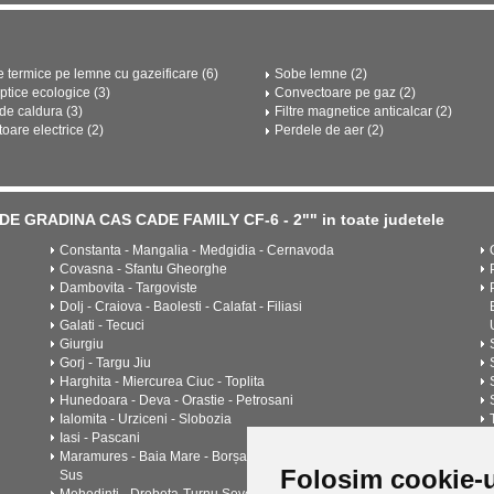
e termice pe lemne cu gazeificare (6)
Sobe lemne (2)
ptice ecologice (3)
Convectoare pe gaz (2)
e caldura (3)
Filtre magnetice anticalcar (2)
oare electrice (2)
Perdele de aer (2)
DE GRADINA CAS CADE FAMILY CF-6 - 2"" in toate judetele
Constanta - Mangalia - Medgidia - Cernavoda
Covasna - Sfantu Gheorghe
Dambovita - Targoviste
Dolj - Craiova - Baolesti - Calafat - Filiasi
Galati - Tecuci
Giurgiu
Gorj - Targu Jiu
Harghita - Miercurea Ciuc - Toplita
Hunedoara - Deva - Orastie - Petrosani
Ialomita - Urziceni - Slobozia
Iasi - Pascani
Maramures - Baia Mare - Borșa - Sighetu Marmatiei - Viseu de
Folosim cookie-u
Sus