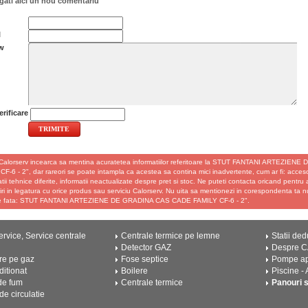
ati aici un nou comentariu
l
w
rificare
Calorserv incearca sa mentina acuratetea informatiilor referitoare la STUT FANTANI ARTEZIE
F-6 - 2", dar rareori se poate intampla ca acestea sa contina mici inadvertente, cum ar fi: accesor
atii tehnice diferite, informatii neactualizate despre pret si stoc. Ne puteti contacta oricand pentru 
ri in legatura cu orice produs sau serviciu Calorserv. Nu uita sa mentionezi in corespondenta ta n
e fata: STUT FANTANI ARTEZIENE DE GRADINA CAS CADE FAMILY CF-6 - 2".
rvice, Service centrale
Centrale termice pe lemne
Statii ded
Detector GAZ
Despre 
re pe gaz
Fose septice
Pompe a
ditionat
Boilere
Piscine -
de fum
Centrale termice
Panouri 
e circulatie