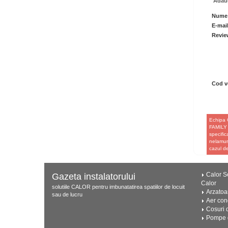
Adaug
Nume
E-mai
Revie
Cod ve
Echipa 
FAMILY C
specific
nelamuri
cazul d
Calor Se
Gazeta instalatorului
Calor
solutiile CALOR pentru imbunatatirea spatiilor de locuit
Arzatoa
sau de lucru
Aer con
Cosuri 
Pompe d