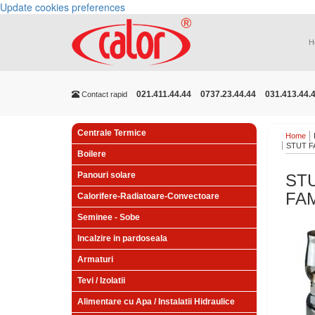
Update cookies preferences
H
021.411.44.44
0737.23.44.44
031.413.44.
Contact rapid
Centrale Termice
Home
STUT F
Boilere
Panouri solare
STU
FAM
Calorifere-Radiatoare-Convectoare
Seminee - Sobe
Incalzire in pardoseala
Armaturi
Tevi / Izolatii
Alimentare cu Apa / Instalatii Hidraulice