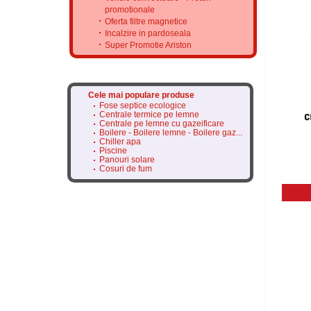
promotionale
Oferta filtre magnetice
Incalzire in pardoseala
Super Promotie Ariston
Cele mai populare produse
Fose septice ecologice
Centrale termice pe lemne
Centrale pe lemne cu gazeificare
Boilere - Boilere lemne - Boilere gaz...
Chiller apa
Piscine
Panouri solare
Cosuri de fum