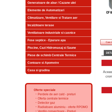
Generatoare de abur / Cazane ulei
Elemente de Automatizari
Climatizare, Ventilare si Tratare aer
Incalzitoare terase
Ventilatoare industriale si casnice
Fose septice - Epurare apa
Cere 
Piscine, Cazi Hidromasaj si Saune
DETA
Piese de schimb Centrale Termice
Contoare si Apometre
Casa si gradina
Aceast
crom
Oferte speciale
Perdele de aer cald - preturi
Oferta centrale termice
Detector gaz
Radiatoare aluminiu - oferte RPOMO
Ventilo convectoare - Preturi