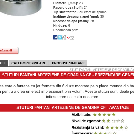
Diametru [mm]:
230
Racord duza [toli]:
2"
Tip stut fantani:
cu efect de spuma
Inaltime deasupra apei [mm]:
30
Necesar de apa [m3/h]:
28
Nr. duze:
6
Recomanda prin:
informatii
LII
CATEGORII SIMILARE
PRODUSE SIMILARE
STUT FANTANI ARTEZIENE DE GRADINA C
STUTURI FANTANI ARTEZIENE DE GRADINA CF - PREZENTARE GEN
a este o fantana cu jet formata din 6 duze montate pe o placa rotunda din br
 pentru a crea un efect impresionant prin volum. Aceste stuturi sunt ideale p
intinse care necesita decorare.
STUTURI FANTANI ARTEZIENE DE GRADINA CF - AVANTAJE