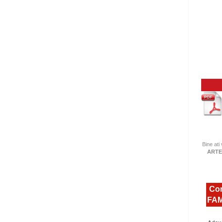
Bine ati
ARTE
Com
FAM