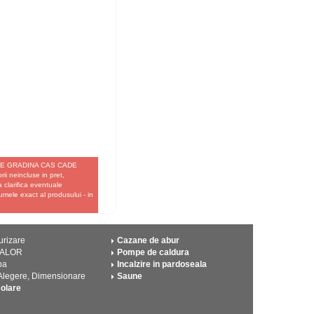
NE DE GRADINA CAS CADE
ii neincluse in pret,
a clarifica eventuale
umele exact al produsului - in
urizare
Cazane de abur
CALOR
Pompe de caldura
pa
Incalzire in pardoseala
 Alegere, Dimensionare
Saune
solare