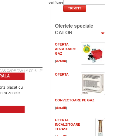
verificare
Ofertele speciale
CALOR
OFERTA
ARZATOARE
GAZ
(
)
AS CADE FAMILY CF-6 - 2"
OFERTA
ERALA
onz placat cu
entru zonele
CONVECTOARE PE GAZ
(
)
OFERTA
INCALZITOARE
TERASE