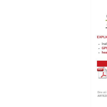
EXPLI
Ina
G
he
Bine ati
ARTEZI