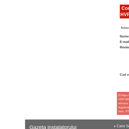
Com
HVP
Adaug
Nume
E-mai
Revie
Cod ve
Echipa 
HVP-600 
tehnice 
legatura
fata: 
Calor Se
Gazeta instalatorului