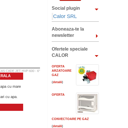
Social plugin
Calor SRL
Aboneaza-te la
newsletter
Ofertele speciale
CALOR
OFERTA
ARZATOARE
AS CADE JET HVP-600 - 6"
GAZ
ERALA
(
)
e apa cu mare
OFERTA
ari cu apa.
CONVECTOARE PE GAZ
(
)