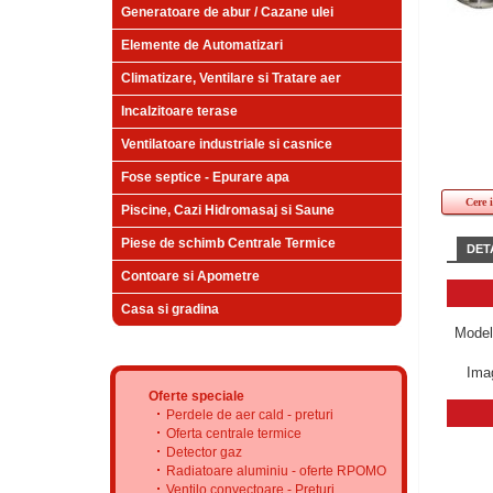
Generatoare de abur / Cazane ulei
Elemente de Automatizari
Climatizare, Ventilare si Tratare aer
Incalzitoare terase
Ventilatoare industriale si casnice
Fose septice - Epurare apa
Cere 
Piscine, Cazi Hidromasaj si Saune
Piese de schimb Centrale Termice
DETA
Contoare si Apometre
Casa si gradina
Model
Imag
Oferte speciale
Perdele de aer cald - preturi
Oferta centrale termice
Detector gaz
Radiatoare aluminiu - oferte RPOMO
Ventilo convectoare - Preturi