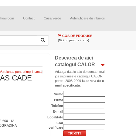
Showroom
Contact
Casa verde
Autentificare distribuitori
COS DE PRODUSE
(Nici un produs in cos)
Descarca de aici
catalogul CALOR
]
Adauga datele tale de contact mai
CAS CADE
jos si primeste catalogul CALOR
pentru 2008-2009
la adresa de e-
mail specificata
.
Nume
Firma
Telefon
E-mail
Localitate
600 - 6"
Cod
E GRADINA
verificare