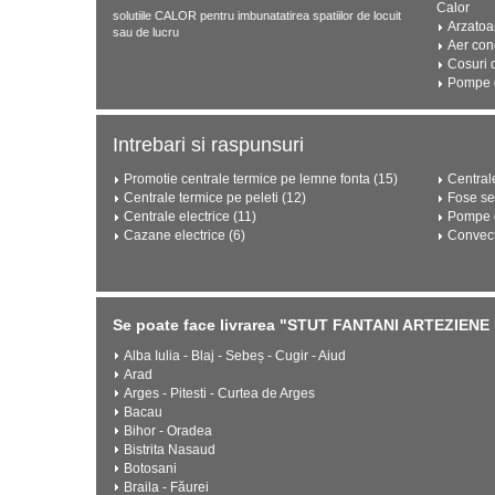
Calor
solutiile CALOR pentru imbunatatirea spatiilor de locuit
Arzatoa
sau de lucru
Aer con
Cosuri 
Pompe d
Intrebari si raspunsuri
Promotie centrale termice pe lemne fonta (15)
Central
Centrale termice pe peleti (12)
Fose se
Centrale electrice (11)
Pompe d
Cazane electrice (6)
Convect
Se poate face livrarea "STUT FANTANI ARTEZIENE 
Alba Iulia - Blaj - Sebeș - Cugir - Aiud
Arad
Arges - Pitesti - Curtea de Arges
Bacau
Bihor - Oradea
Bistrita Nasaud
Botosani
Braila - Făurei