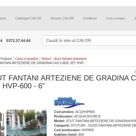
ome
Catalogul CALOR
Despre CALOR
Certificari
Cum cumpar
44
0372.27.44.44
Produse
Casa si gradina
Stuturi - duze fantani arteziene
ANTANI ARTEZIENE DE GRADINA CAS CADE JET HVP...
[
T FANTANI ARTEZIENE DE GRADINA 
 HVP-600 - 6"
Cod produs:
ACQHVP600
Producator:
ACQUA SOURCE
Model:
STUT FANTANI ARTEZIENE DE GRADINA HVP-
Categorii:
STUTURI - DUZE FANTANI ARTEZIENE D
Cod producator:
HVP600
Inaltime [mm]:
600