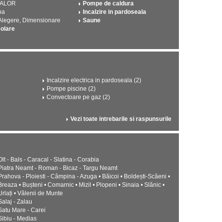
CALOR
Pompe de caldura
pa
Incalzire in pardoseala
 Alegere, Dimensionare
Saune
solare
Incalzire electrica in pardoseala (2)
Pompe piscine (2)
Convectoare pe gaz (2)
Vezi toate intrebarile si raspunsurile
Olt - Bals - Caracal - Slatina - Corabia
Piatra Neamt - Roman - Bicaz - Targu Neamt
Prahova - Ploiesti - Câmpina - Azuga • Băicoi • Boldești-Scăeni •
Breaza • Bușteni • Comarnic • Mizil • Plopeni • Sinaia • Slănic •
Urlați • Vălenii de Munte
Salaj - Zalau
Satu Mare - Carei
Sibiu - Medias