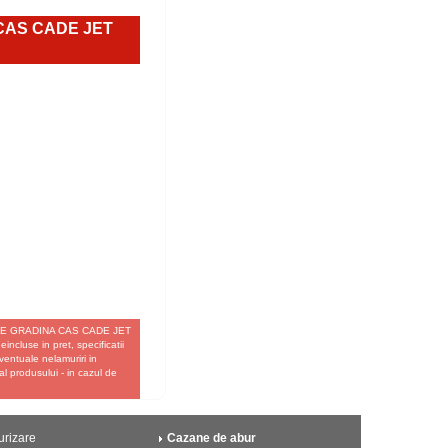
 CAS CADE JET
ENE DE GRADINA CAS CADE JET
ncluse in pret, specificatii
eventuale nelamuriri in
l produsului - in cazul de
urizare
Cazane de abur