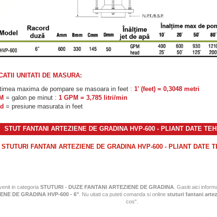
CATII UNITATI DE MASURA:
ltimea maxima de pompare se masoara in feet :
1' (feet) = 0,3048 metri
PM
= galon pe minut :
1 GPM = 3,785 litri/min
ad
= presiune masurata in feet
STUT FANTANI ARTEZIENE DE GRADINA HVP-600 - PLIANT DATE TEH
STUTURI FANTANI ARTEZIENE DE GRADINA HVP-600 - PLIANT DATE 
 venit in categoria
STUTURI - DUZE FANTANI ARTEZIENE DE GRADINA
. Gasiti aici informa
ENE DE GRADINA HVP-600 - 6"
. Nu uitati ca puteti comanda si online
stuturi fantani arte
cos".