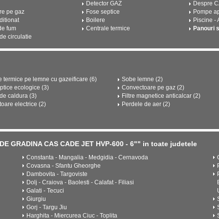
Detector GAZ
Despre 
re pe gaz
Fose septice
Pompe a
ditionat
Boilere
Piscine -
de fum
Centrale termice
Panouri 
e circulatie
e termice pe lemne cu gazeificare (6)
Sobe lemne (2)
ptice ecologice (3)
Convectoare pe gaz (2)
e caldura (3)
Filtre magnetice anticalcar (2)
oare electrice (2)
Perdele de aer (2)
DE GRADINA CAS CADE JET HVP-600 - 6"" in toate judetele
Constanta - Mangalia - Medgidia - Cernavoda
Covasna - Sfantu Gheorghe
Dambovita - Targoviste
Dolj - Craiova - Baolesti - Calafat - Filiasi
Galati - Tecuci
Giurgiu
Gorj - Targu Jiu
Harghita - Miercurea Ciuc - Toplita