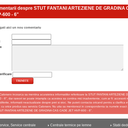
entarii despre STUT FANTANI ARTEZIENE DE GRADINA
-600 - 6"
ati aici un nou comentariu
l
w
rificare
Calorserv incearca sa mentina acuratetea informatiilor referitoare la STUT FANTANI ARTEZI
- 6", dar rareori se poate intampla ca acestea sa contina mici inadvertente, cum ar fi: accesorii nei
diferite, informatii neactualizate despre pret si stoc. Ne puteti contacta oricand pentru a clarifica 
 cu orice produs sau serviciu Calorserv. Nu uita sa mentionezi in corespondenta ta numele exact a
STUT FANTANI ARTEZIENE DE GRADINA CAS CADE JET HVP-600 - 6".
rvice, Service centrale
Centrale termice pe lemne
Statii ded