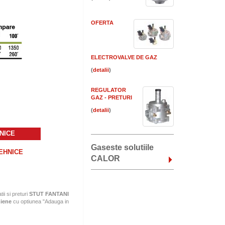
OFERTA
ELECTROVALVE DE GAZ
(
)
REGULATOR
GAZ - PRETURI
(
)
NICE
Gaseste solutiile
TEHNICE
CALOR
tii si preturi
STUT FANTANI
ziene
cu optiunea "Adauga in