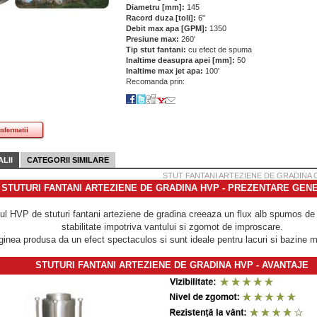
Diametru [mm]:
145
Racord duza [toli]:
6"
Debit max apa [GPM]:
1350
Presiune max:
260'
Tip stut fantani:
cu efect de spuma
Inaltime deasupra apei [mm]:
50
Inaltime max jet apa:
100'
Recomanda prin:
informatii
LII
CATEGORII SIMILARE
STUT FANTANI ARTEZIENE DE GRADINA C
STUTURI FANTANI ARTEZIENE DE GRADINA HVP - PREZENTARE GEN
ul HVP de stuturi fantani arteziene de gradina creeaza un flux alb spumos d
stabilitate impotriva vantului si zgomot de improscare.
inea produsa da un efect spectaculos si sunt ideale pentru lacuri si bazine m
STUTURI FANTANI ARTEZIENE DE GRADINA HVP - AVANTAJE