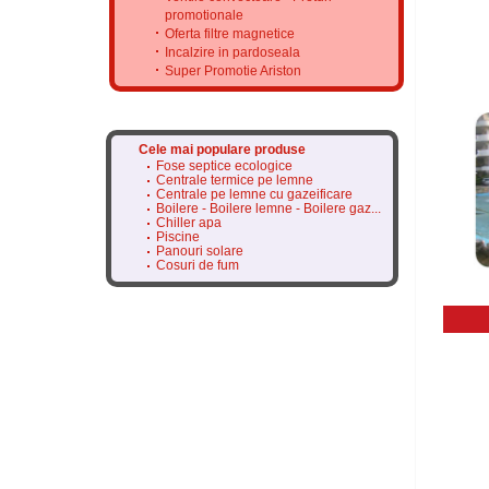
promotionale
Oferta filtre magnetice
Incalzire in pardoseala
Super Promotie Ariston
Cele mai populare produse
Fose septice ecologice
Centrale termice pe lemne
Centrale pe lemne cu gazeificare
Boilere - Boilere lemne - Boilere gaz...
Chiller apa
Piscine
Panouri solare
Cosuri de fum