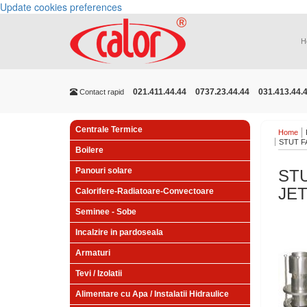
Update cookies preferences
H
021.411.44.44
0737.23.44.44
031.413.44.
Contact rapid
Centrale Termice
Home
STUT F
Boilere
Panouri solare
STU
JET
Calorifere-Radiatoare-Convectoare
Seminee - Sobe
Incalzire in pardoseala
Armaturi
Tevi / Izolatii
Alimentare cu Apa / Instalatii Hidraulice