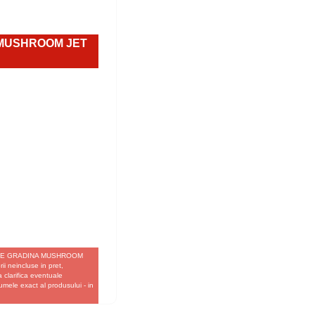
A MUSHROOM JET
IENE DE GRADINA MUSHROOM
i neincluse in pret,
a clarifica eventuale
umele exact al produsului - in