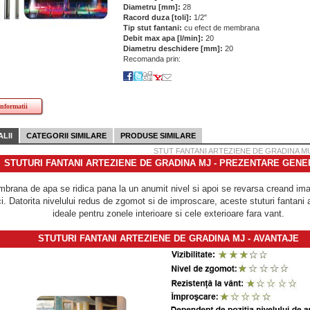
Diametru [mm]:
28
Racord duza [toli]:
1/2"
Tip stut fantani:
cu efect de membrana
Debit max apa [l/min]:
20
Diametru deschidere [mm]:
20
Recomanda prin:
informatii
LII
CATEGORII SIMILARE
PRODUSE SIMILARE
STUT FANTANI ARTEZIENE DE GRADINA MU
STUTURI FANTANI ARTEZIENE DE GRADINA MJ - PREZENTARE GEN
brana de apa se ridica pana la un anumit nivel si apoi se revarsa creand im
i. Datorita nivelului redus de zgomot si de improscare, aceste stuturi fantani 
ideale pentru zonele interioare si cele exterioare fara vant.
STUTURI FANTANI ARTEZIENE DE GRADINA MJ - AVANTAJE