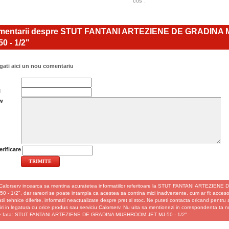
cos".
entarii despre STUT FANTANI ARTEZIENE DE GRADIN
0 - 1/2"
ati aici un nou comentariu
l
w
rificare
Calorserv incearca sa mentina acuratetea informatiilor referitoare la STUT FANTANI ARTEZ
0 - 1/2", dar rareori se poate intampla ca acestea sa contina mici inadvertente, cum ar fi: accesori
atii tehnice diferite, informatii neactualizate despre pret si stoc. Ne puteti contacta oricand pentru 
ri in legatura cu orice produs sau serviciu Calorserv. Nu uita sa mentionezi in corespondenta ta n
de fata: STUT FANTANI ARTEZIENE DE GRADINA MUSHROOM JET MJ-50 - 1/2".