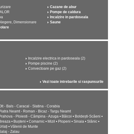
urizare
Cazane de abur
CALOR
Pompe de caldura
pa
Incalzire in pardoseala
 Alegere, Dimensionare
Saune
solare
Incalzire electrica in pardoseala (2)
Pompe piscine (2)
Convectoare pe gaz (2)
Vezi toate intrebarile si raspunsurile
Olt - Bals - Caracal - Slatina - Corabia
Piatra Neamt - Roman - Bicaz - Targu Neamt
Prahova - Ploiesti - Câmpina - Azuga • Băicoi • Boldești-Scăeni •
Breaza • Bușteni • Comarnic • Mizil • Plopeni • Sinaia • Slănic •
Urlați • Vălenii de Munte
Salaj - Zalau