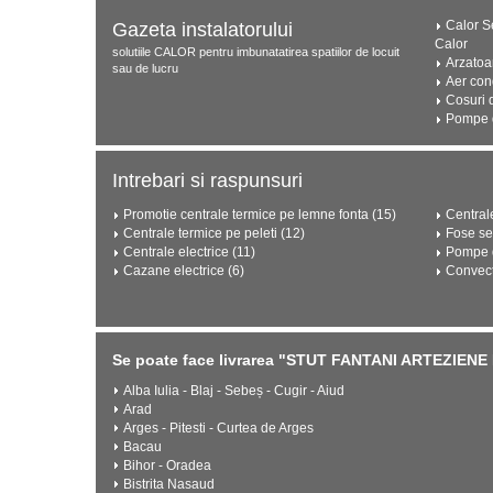
Calor Se
Gazeta instalatorului
Calor
solutiile CALOR pentru imbunatatirea spatiilor de locuit
Arzatoa
sau de lucru
Aer con
Cosuri 
Pompe d
Intrebari si raspunsuri
Promotie centrale termice pe lemne fonta (15)
Central
Centrale termice pe peleti (12)
Fose se
Centrale electrice (11)
Pompe d
Cazane electrice (6)
Convect
Se poate face livrarea "STUT FANTANI ARTEZIENE
Alba Iulia - Blaj - Sebeș - Cugir - Aiud
Arad
Arges - Pitesti - Curtea de Arges
Bacau
Bihor - Oradea
Bistrita Nasaud