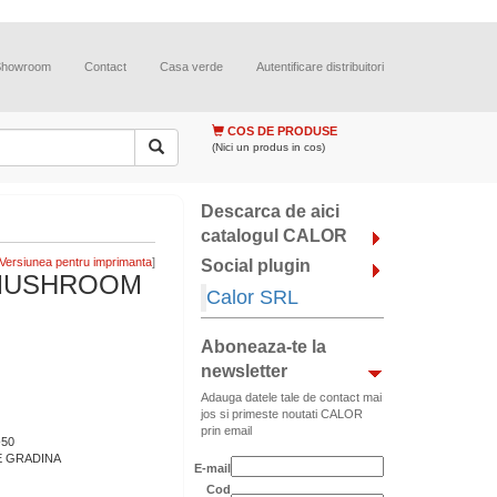
Showroom
Contact
Casa verde
Autentificare distribuitori
COS DE PRODUSE
(Nici un produs in cos)
Descarca de aici
catalogul CALOR
]
Social plugin
 MUSHROOM
Calor SRL
Aboneaza-te la
newsletter
Adauga datele tale de contact mai
jos si primeste noutati CALOR
prin email
-50
E GRADINA
E-mail
Cod