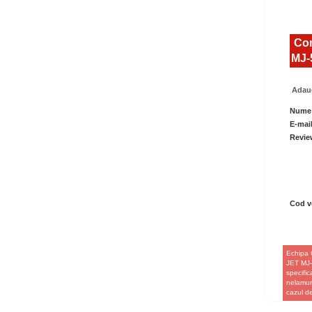
Com
MJ-5
Adaug
Nume
E-mai
Revie
Cod ve
Echipa 
JET MJ-5
specific
nelamuri
cazul 