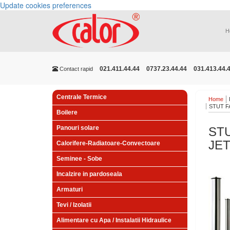
Update cookies preferences
H
021.411.44.44
0737.23.44.44
031.413.44.
Contact rapid
Centrale Termice
Home
STUT F
Boilere
Panouri solare
ST
JET
Calorifere-Radiatoare-Convectoare
Seminee - Sobe
Incalzire in pardoseala
Armaturi
Tevi / Izolatii
Alimentare cu Apa / Instalatii Hidraulice