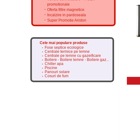
promotionale
Oferta filtre magnetice
Incalzire in pardoseala
Super Promotie Ariston
Cele mai populare produse
Fose septice ecologice
Centrale termice pe lemne
Centrale pe lemne cu gazeificare
Boilere - Boilere lemne - Boilere gaz...
Chiller apa
Piscine
Panouri solare
Cosuri de fum