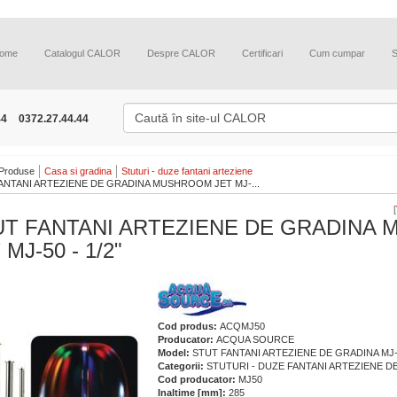
ome
Catalogul CALOR
Despre CALOR
Certificari
Cum cumpar
44
0372.27.44.44
Produse
Casa si gradina
Stuturi - duze fantani arteziene
ANTANI ARTEZIENE DE GRADINA MUSHROOM JET MJ-...
[
UT FANTANI ARTEZIENE DE GRADINA
 MJ-50 - 1/2"
Cod produs:
ACQMJ50
Producator:
ACQUA SOURCE
Model:
STUT FANTANI ARTEZIENE DE GRADINA MJ
Categorii:
STUTURI - DUZE FANTANI ARTEZIENE D
Cod producator:
MJ50
Inaltime [mm]:
285