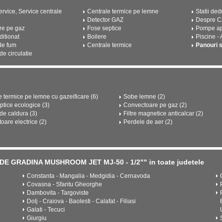
rvice, Service centrale
Centrale termice pe lemne
Statii ded
Detector GAZ
Despre 
re pe gaz
Fose septice
Pompe a
ditionat
Boilere
Piscine -
de fum
Centrale termice
Panouri 
e circulatie
e termice pe lemne cu gazeificare (6)
Sobe lemne (2)
ptice ecologice (3)
Convectoare pe gaz (2)
e caldura (3)
Filtre magnetice anticalcar (2)
oare electrice (2)
Perdele de aer (2)
 DE GRADINA MUSHROOM JET MJ-50 - 1/2"" in toate judetele
Constanta - Mangalia - Medgidia - Cernavoda
Covasna - Sfantu Gheorghe
Dambovita - Targoviste
Dolj - Craiova - Baolesti - Calafat - Filiasi
Galati - Tecuci
Giurgiu