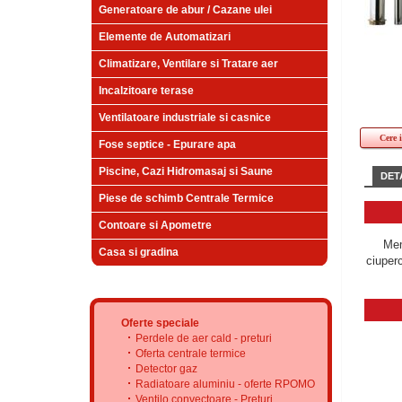
Generatoare de abur / Cazane ulei
Elemente de Automatizari
Climatizare, Ventilare si Tratare aer
Incalzitoare terase
Ventilatoare industriale si casnice
Cere 
Fose septice - Epurare apa
Piscine, Cazi Hidromasaj si Saune
DETA
Piese de schimb Centrale Termice
Contoare si Apometre
Mem
Casa si gradina
ciuperc
Oferte speciale
Perdele de aer cald - preturi
Oferta centrale termice
Detector gaz
Radiatoare aluminiu - oferte RPOMO
Ventilo convectoare - Preturi