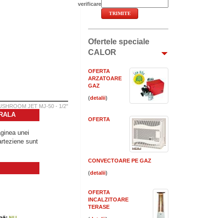
verificare
Ofertele speciale
CALOR
OFERTA
ARZATOARE
GAZ
(
)
SHROOM JET MJ-50 - 1/2"
ERALA
OFERTA
aginea unei
arteziene sunt
CONVECTOARE PE GAZ
(
)
OFERTA
INCALZITOARE
TERASE