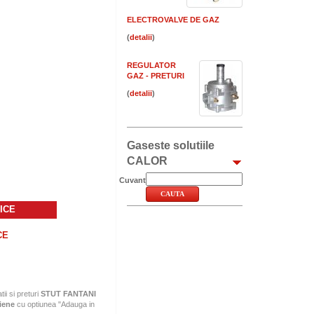
ELECTROVALVE DE GAZ
(
)
REGULATOR
GAZ - PRETURI
(
)
Gaseste solutiile
CALOR
Cuvant
ICE
CE
tii si preturi
STUT FANTANI
ziene
cu optiunea "Adauga in