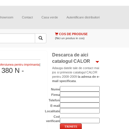
Showroom
Contact
Casa verde
Autentificare distribuitori
COS DE PRODUSE
(Nici un produs in cos)
Descarca de aici
catalogul CALOR
]
Adauga datele tale de contact mai
380 N -
jos si primeste catalogul CALOR
pentru 2008-2009
la adresa de e-
mail specificata
.
Nume
Firma
Telefon
E-mail
Localitate
Cod
verificare