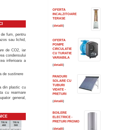
OFERTA
INCALZITOARE
TERASE
CI
(
)
e de fum, pentru
azos sau lichid,
OFERTA
POMPE
CIRCULATIE
are de CO2, iar
CU TURATIE
rea condensului
VARIABILA
tea inferioara a
(
)
ca de sustinere
PANOURI
SOLARE CU
TUBURI
 din plastic cu
VIDATE -
nta cu rearmare
PRETURI
upator general,
(
)
BOILERE
NICE
ELECTRICE -
PRETURI PROMO
(
)