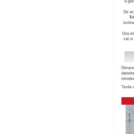
a gaz
De ac
Tr
inclin
Usa est
cat si
Dimensi
datorit
introdu
Tevile 