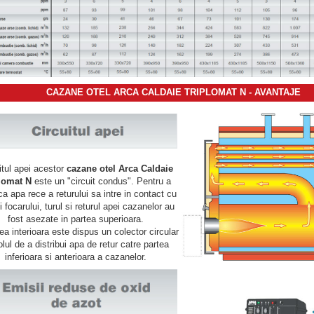
CAZANE OTEL ARCA CALDAIE TRIPLOMAT N - AVANTAJE
itul apei acestor
cazane otel Arca Caldaie
lomat N
este un "circuit condus". Pentru a
ca apa rece a returului sa intre in contact cu
i focarului, turul si returul apei cazanelor au
fost asezate in partea superioara.
tea interioara este dispus un colector circular
olul de a distribui apa de retur catre partea
inferioara si anterioara a cazanelor.