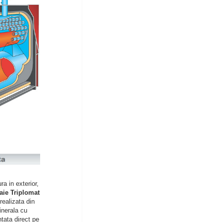
ra in exterior,
aie Triplomat
realizata din
inerala cu
ata direct pe