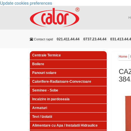
Update cookies preferences
H
021.411.44.44
0737.23.44.44
031.413.44.
Contact rapid
Centrale Termice
Home
Boilere
CAZ
Panouri solare
384
Calorifere-Radiatoare-Convectoare
Seminee - Sobe
Incalzire in pardoseala
Armaturi
Tevi / Izolatii
Alimentare cu Apa / Instalatii Hidraulice