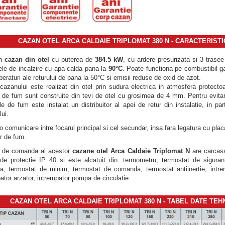
CAZAN OTEL ARCA CALDAIE TRIPLOMAT 380 N - CARACTERISTI
un
cazan din otel
cu puterea de
384.5 kW
, cu ardere presurizata si 3 trase
le de incalzire cu apa calda pana la
90°C
. Poate functiona pe combustibil g
eraturi ale returului de pana la
50°C si emisii reduse de oxid de azot.
cazanului este realizat din otel prin sudura electrica in atmosfera protecto
e de fum sunt construite din tevi de otel cu grosimea de 4 mm. Pentru evita
le de fum este instalat un distribuitor al apei de retur din instalatie, in par
ui.
o comunicare intre focarul principal si cel secundar, insa fara legatura cu pla
or de fum.
l de comanda al acestor
cazane otel Arca Caldaie Triplomat N
are carcasa
 de protectie IP 40 si este alcatuit din: termometru, termostat de sigura
a, termostat de minim, termostat de comanda, termostat antiinertie, intrer
pator arzator, intrerupator pompa de circulatie.
CAZAN OTEL ARCA CALDAIE TRIPLOMAT 380 N - TABEL DATE TEH