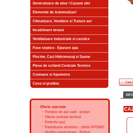
Generatoare de abur / Cazane ulei
Elemente de Automatizari
Climatizare, Ventilare si Tratare aer
Incalzitoare terase
Ventilatoare industriale si casnice
Fose septice - Epurare apa
Piscine, Cazi Hidromasaj si Saune
Piese de schimb Centrale Termice
Contoare si Apometre
Cere 
Casa si gradina
DETA
Oferte speciale
CAZ
Perdele de aer cald - preturi
Oferta centrale termice
Detector gaz
Radiatoare aluminiu - oferte RPOMO
Ventilo convectoare - Preturi