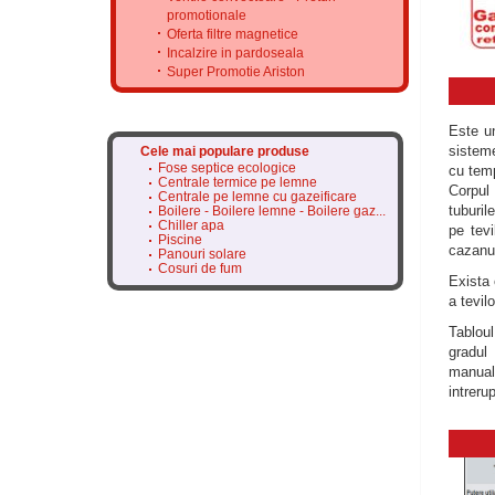
promotionale
Oferta filtre magnetice
Incalzire in pardoseala
Super Promotie Ariston
Este 
sisteme
Cele mai populare produse
Fose septice ecologice
cu temp
Centrale termice pe lemne
Corpul 
Centrale pe lemne cu gazeificare
tuburil
Boilere - Boilere lemne - Boilere gaz...
Chiller apa
pe tevi
Piscine
cazanul
Panouri solare
Cosuri de fum
Exista 
a tevil
Tablou
gradul
manual
intreru