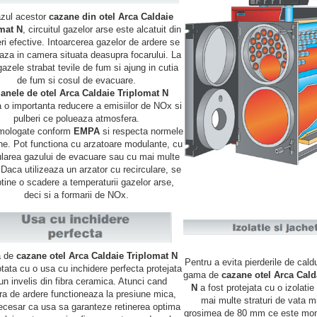
azul acestor
cazane din otel Arca Caldaie
mat N
, circuitul gazelor arse este alcatuit din
eri efective. Intoarcerea gazelor de ardere se
eaza in camera situata deasupra focarului. La
 gazele strabat tevile de fum si ajung in cutia
de fum si cosul de evacuare.
anele de otel Arca Caldaie Triplomat N
a o importanta reducere a emisiilor de NOx si
pulberi ce polueaza atmosfera.
mologate conform
EMPA
si respecta normele
e. Pot functiona cu arzatoare modulante, cu
ularea gazului de evacuare sau cu mai multe
 Daca utilizeaza un arzator cu recirculare, se
tine o scadere a temperaturii gazelor arse,
deci si a formarii de NOx.
 de
cazane otel Arca Caldaie Triplomat N
Pentru a evita pierderile de caldu
tata cu o usa cu inchidere perfecta protejata
gama de
cazane otel Arca Cald
un invelis din fibra ceramica. Atunci cand
N
a fost protejata cu o izolatie 
a de ardere functioneaza la presiune mica,
mai multe straturi de vata m
ecesar ca usa sa garanteze retinerea optima
grosimea de 80 mm ce este mont