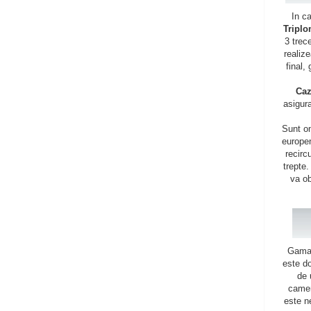
In c
Triplo
3 trec
realiz
final,
Caz
asigur
Sunt o
europen
recirc
trepte.
va ob
Gama
este do
de 
camer
este n