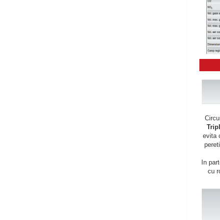
Circu
Trip
evita 
pereti
In par
cu r