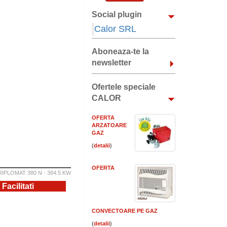
Social plugin
Calor SRL
Aboneaza-te la
newsletter
Ofertele speciale
CALOR
OFERTA
ARZATOARE
GAZ
(
)
OFERTA
IPLOMAT 380 N - 384.5 KW
cilitati
CONVECTOARE PE GAZ
(
)