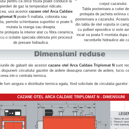
ului pentru ca orice fisura poate conduce la
corpul cazanului.
pierderi de gaz la temperaturi ridicate.
Tabla posterioara a cutiei d
cea, usa acestor
cazane otel Arca Caldaie
protejata de jacheta extinsa c
iplomat N
poate fi inaltata, coborata sau
posterioara a cazanului. Aceast
ata, permite schimbarea suportilor si poate fi
din tabla de otel vopsita in camp
mutata la stanga sau dreapta.
cu pulberi epoxidice si este ast
e protejata la interior atat cu fibra ceramica,
incat sa poata fi montata dupa 
 cu o izolatie speciala obtinuta prin procesul
racordurile hidraulice ale c
de presare hidraulica.
unile de gabarit ale acestor
cazane otel Arca Caldaie Triplomat N
sunt re
a dispunerii circuitului gazelor de ardere deasupra camerei de ardere, lucru ce
cerea intr-o centrala termica.
de fum asigura o distributie termica egala, fiind solicitate de circulatia gazelor
CAZANE OTEL ARCA CALDAIE TRIPLOMAT N - DIMENSIUNI