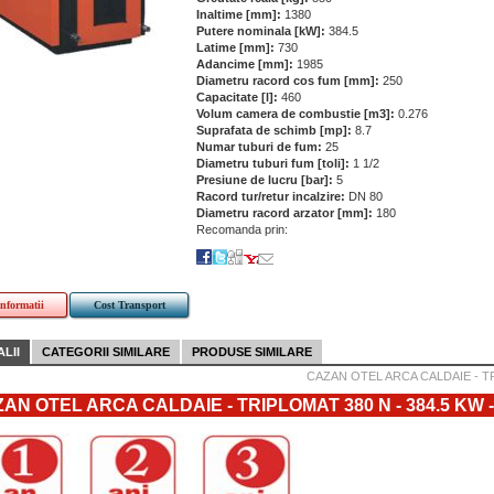
Inaltime [mm]:
1380
Putere nominala [kW]:
384.5
Latime [mm]:
730
Adancime [mm]:
1985
Diametru racord cos fum [mm]:
250
Capacitate [l]:
460
Volum camera de combustie [m3]:
0.276
Suprafata de schimb [mp]:
8.7
Numar tuburi de fum:
25
Diametru tuburi fum [toli]:
1 1/2
Presiune de lucru [bar]:
5
Racord tur/retur incalzire:
DN 80
Diametru racord arzator [mm]:
180
Recomanda prin:
informatii
Cost Transport
LII
CATEGORII SIMILARE
PRODUSE SIMILARE
CAZAN OTEL ARCA CALDAIE - TR
AN OTEL ARCA CALDAIE - TRIPLOMAT 380 N - 384.5 KW - Fa