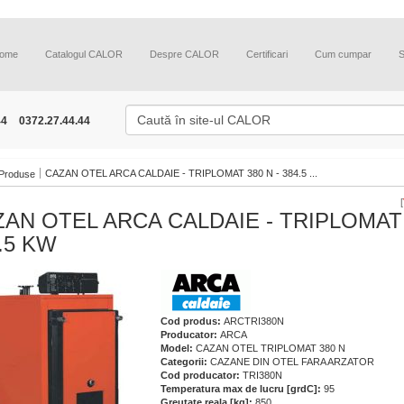
ome
Catalogul CALOR
Despre CALOR
Certificari
Cum cumpar
44
0372.27.44.44
CAZAN OTEL ARCA CALDAIE - TRIPLOMAT 380 N - 384.5 ...
Produse
[
AN OTEL ARCA CALDAIE - TRIPLOMAT 
.5 KW
Cod produs:
ARCTRI380N
Producator:
ARCA
Model:
CAZAN OTEL TRIPLOMAT 380 N
Categorii:
CAZANE DIN OTEL FARA ARZATOR
Cod producator:
TRI380N
Temperatura max de lucru [grdC]:
95
Greutate reala [kg]:
850