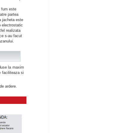
e fum este
atre partea
a jacheta este
 electrostatic
fel realizata
ce s-au facut
azanului.
duse la maxim
 faciliteaza si
 de ardere.