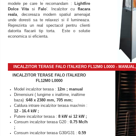
modele pe care le recomandam :
Lightfire
Dolce Vita
si
Falo
'. Incalzitor cu
flacara
reala
, decoreaza modern spatiul amenajat
unde doresti sa te relaxezi si il lumineaza.
Reprezinta un real spectacol pentru clienti
datorita flacarii tip torta. Este o solutie
economica si eficienta.
INCALZITOR TERASE FALO ITALKERO FL12M0 L0000 - MANUAL
INCALZITOR TERASE FALO ITALKERO
FL12M0 L0000
Model incalzitor terasa :
12m ; manual
Dimensiuni ( lungime x inaltime, inaltime
baza) :
648 x 2380 mm, 705 mm;
Caldura intrare incalzitor terasa max/min :
12 - 16.4 kW ;
Putere incalzitor terasa :
8 kW si 12 kW ;
Consum incalzitor terasa G20 :
0.75 Mc/h
;
Consum incalzitor terasa G30/G31 :
0.59