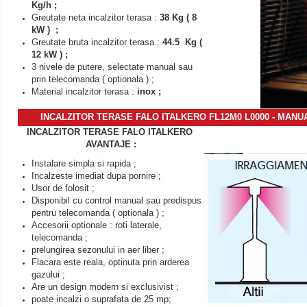
Kg/h ;
Greutate neta incalzitor terasa :
38 Kg ( 8
kW ) ;
Greutate bruta incalzitor terasa :
44.5 Kg (
12 kW ) ;
3 nivele de putere, selectate manual sau
prin telecomanda ( optionala ) ;
Material incalzitor terasa :
inox ;
INCALZITOR TERASE FALO ITALKERO FL12M0 L0000 - MANU
INCALZITOR TERASE FALO ITALKERO
AVANTAJE :
Instalare simpla si rapida ;
Incalzeste imediat dupa pornire ;
Usor de folosit ;
Disponibil cu control manual sau predispus
pentru telecomanda ( optionala ) ;
Accesorii optionale : roti laterale,
telecomanda ;
prelungirea sezonului in aer liber ;
Flacara este reala, optinuta prin arderea
gazului ;
Are un design modern si exclusivist ;
poate incalzi o suprafata de 25 mp;