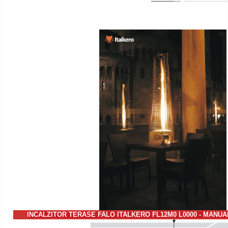
INCALZITOR TERASE FALO ITALKERO FL12M0 L0000 - MANUAL