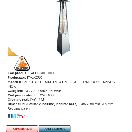
Cod produs:
ITAFL12M0L0000
Producator:
ITALKERO
Model:
INCALZITOR TERASE FALO ITALKERO FL12M0 L0000 - MANUAL,
INOX
Categorii:
INCALZITOARE TERASE
Cod producator:
FL12M0L0000
Greutate reala [kg]:
44.5
Dimensiuni (Latime x inaltime, inaltime baza):
648x2380 mm, 705 mm
Recomanda prin:
Cere informatii
Cost Transport