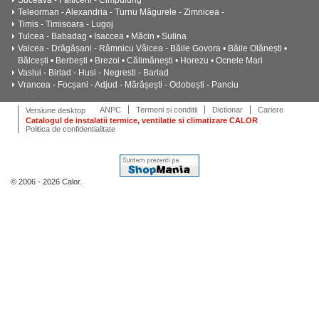
Suceava - Falticeni - Cimpulung
Teleorman - Alexandria - Turnu Măgurele - Zimnicea -
Timis - Timisoara - Lugoj
Tulcea - Babadag • Isaccea • Măcin • Sulina
Valcea - Drăgășani - Râmnicu Vâlcea - Băile Govora • Băile Olănești •
Bălcești • Berbești • Brezoi • Călimănești • Horezu • Ocnele Mari
Vaslui - Birlad - Husi - Negresti - Barlad
Vrancea - Focșani - Adjud - Mărășești - Odobești - Panciu
ANPC
Termeni si conditii
Dictionar
Cariere
Versiune desktop
Catalogul de instalatii termice, ventilatie si climatizare CALOR
Politica de confidentialitate
© 2006 - 2026 Calor.