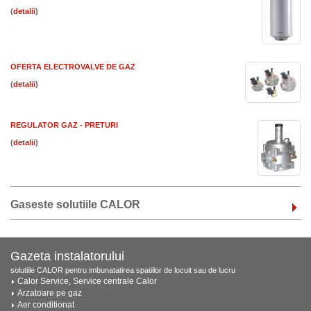
(
)
OFERTA ELECTROVALVE DE GAZ
(
)
REGULATOR GAZ - PRETURI
(
)
Gaseste solutiile CALOR
Gazeta instalatorului
solutiile CALOR pentru imbunatatirea spatiilor de locuit sau de lucru
Calor Service, Service centrale Calor
Arzatoare pe gaz
Aer conditionat