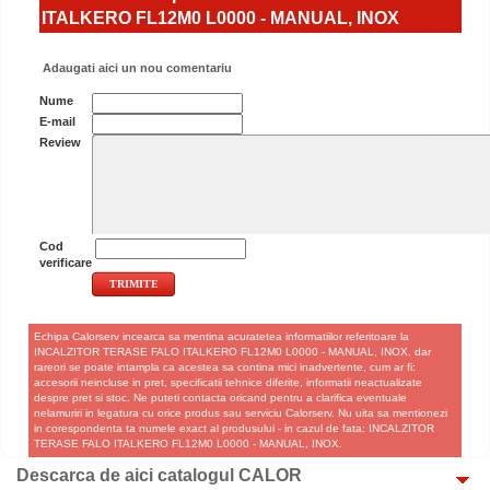
ITALKERO FL12M0 L0000 - MANUAL, INOX
Adaugati aici un nou comentariu
Nume
E-mail
Review
Cod
verificare
Echipa Calorserv incearca sa mentina acuratetea informatiilor referitoare la
INCALZITOR TERASE FALO ITALKERO FL12M0 L0000 - MANUAL, INOX, dar
rareori se poate intampla ca acestea sa contina mici inadvertente, cum ar fi:
accesorii neincluse in pret, specificatii tehnice diferite, informatii neactualizate
despre pret si stoc. Ne puteti contacta oricand pentru a clarifica eventuale
nelamuriri in legatura cu orice produs sau serviciu Calorserv. Nu uita sa mentionezi
in corespondenta ta numele exact al produsului - in cazul de fata: INCALZITOR
TERASE FALO ITALKERO FL12M0 L0000 - MANUAL, INOX.
Descarca de aici catalogul CALOR