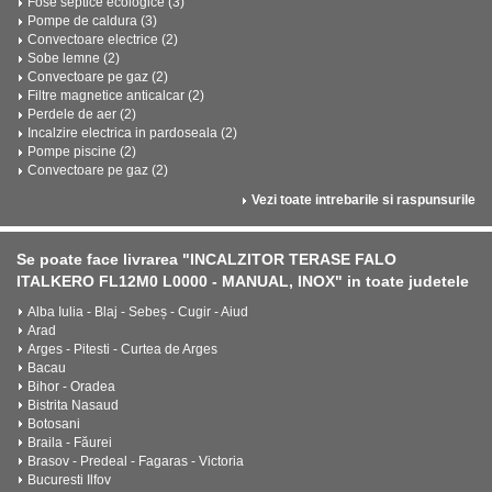
Fose septice ecologice (3)
Pompe de caldura (3)
Convectoare electrice (2)
Sobe lemne (2)
Convectoare pe gaz (2)
Filtre magnetice anticalcar (2)
Perdele de aer (2)
Incalzire electrica in pardoseala (2)
Pompe piscine (2)
Convectoare pe gaz (2)
Vezi toate intrebarile si raspunsurile
Se poate face livrarea "INCALZITOR TERASE FALO
ITALKERO FL12M0 L0000 - MANUAL, INOX" in toate judetele
Alba Iulia - Blaj - Sebeș - Cugir - Aiud
Arad
Arges - Pitesti - Curtea de Arges
Bacau
Bihor - Oradea
Bistrita Nasaud
Botosani
Braila - Făurei
Brasov - Predeal - Fagaras - Victoria
Bucuresti Ilfov