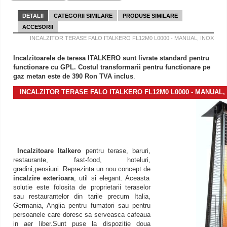
DETALII
CATEGORII SIMILARE
PRODUSE SIMILARE
ACCESORII
INCALZITOR TERASE FALO ITALKERO FL12M0 L0000 - MANUAL, INOX
Incalzitoarele de teresa ITALKERO sunt livrate standard pentru
functionare cu GPL. Costul transformarii pentru functionare pe
gaz metan este de 390 Ron TVA inclus
.
INCALZITOR TERASE FALO ITALKERO FL12M0 L0000 - MANUAL,
Incalzitoare Italkero
pentru terase, baruri,
restaurante, fast-food, hoteluri,
gradini,pensiuni. Reprezinta un nou concept de
incalzire exterioara
, util si elegant. Aceasta
solutie este folosita de proprietarii teraselor
sau restaurantelor din tarile precum Italia,
Germania, Anglia pentru fumatori sau pentru
persoanele care doresc sa serveasca cafeaua
in aer liber.Sunt puse la dispozitie doua