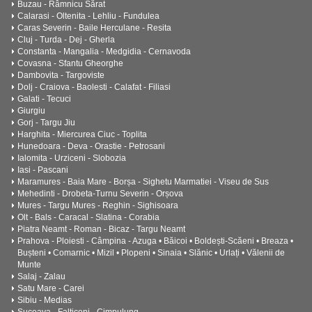
Buzau - Râmnicu Sărat
Calarasi - Oltenita - Lehliu - Fundulea
Caras Severin - Baile Herculane - Resita
Cluj - Turda - Dej - Gherla
Constanta - Mangalia - Medgidia - Cernavoda
Covasna - Sfantu Gheorghe
Dambovita - Targoviste
Dolj - Craiova - Baolesti - Calafat - Filiasi
Galati - Tecuci
Giurgiu
Gorj - Targu Jiu
Harghita - Miercurea Ciuc - Toplita
Hunedoara - Deva - Orastie - Petrosani
Ialomita - Urziceni - Slobozia
Iasi - Pascani
Maramures - Baia Mare - Borșa - Sighetu Marmatiei - Viseu de Sus
Mehedinti - Drobeta-Turnu Severin - Orșova
Mures - Targu Mures - Reghin - Sighisoara
Olt - Bals - Caracal - Slatina - Corabia
Piatra Neamt - Roman - Bicaz - Targu Neamt
Prahova - Ploiesti - Câmpina - Azuga • Băicoi • Boldești-Scăeni • Breaza •
Bușteni • Comarnic • Mizil • Plopeni • Sinaia • Slănic • Urlați • Vălenii de
Munte
Salaj - Zalau
Satu Mare - Carei
Sibiu - Medias