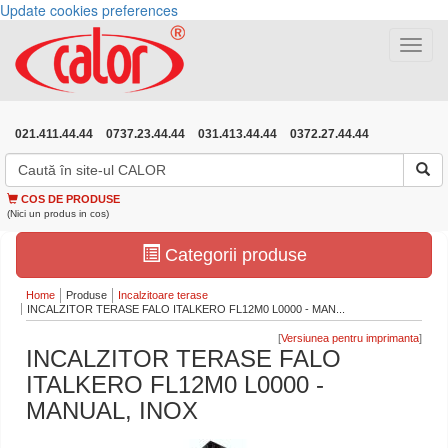
Update cookies preferences
Toggle
navigat
021.411.44.44
0737.23.44.44
031.413.44.44
0372.27.44.44
COS DE PRODUSE
(Nici un produs in cos)
Categorii produse
Home
Produse
Incalzitoare terase
INCALZITOR TERASE FALO ITALKERO FL12M0 L0000 - MAN...
[
]
INCALZITOR TERASE FALO
ITALKERO FL12M0 L0000 -
MANUAL, INOX