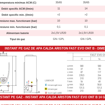
35/65
35/65
emperatura min/max ACM (C)
11
14
Debit specific ACM (l/min)
>2
>2
Debit specific min. (l/min)
10
10
resiune max. functionare (bar)
0,1
0,1
resiune min. functionare (bar)
2x1,5V LR20
2x1,5V LR20
Alimentare baterie
GN / GPL
GN / GPL
Tipul de gaz
INSTANT PE GAZ DE APA CALDA ARISTON FAST
EVO ONT B
- DIM
NSTANT PE GAZ - INSTANT APA CALDA ARISTON FAST
EVO ONT B 14 