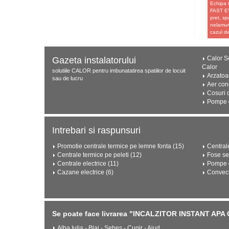
Echipa 
FAST EV
pret, sp
nelamuri
cazul 
Calor Se
Gazeta instalatorului
Calor
solutiile CALOR pentru imbunatatirea spatiilor de locuit
Arzatoa
sau de lucru
Aer con
Cosuri 
Pompe d
Intrebari si raspunsuri
Promotie centrale termice pe lemne fonta (15)
Central
Centrale termice pe peleti (12)
Fose se
Centrale electrice (11)
Pompe d
Cazane electrice (6)
Convect
Se poate face livrarea "INCALZITOR INSTANT APA
Alba Iulia - Blaj - Sebeș - Cugir - Aiud