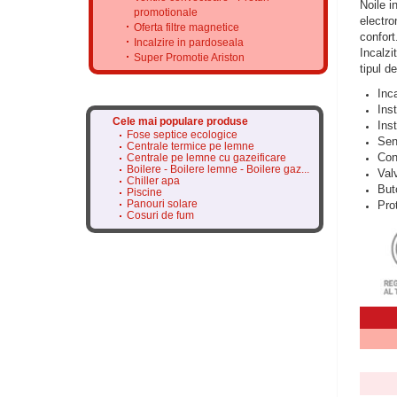
Noile i
promotionale
electro
Oferta filtre magnetice
confort
Incalzire in pardoseala
Incalzi
Super Promotie Ariston
tipul d
Inc
Ins
Cele mai populare produse
Ins
Fose septice ecologice
Senz
Centrale termice pe lemne
Cont
Centrale pe lemne cu gazeificare
Boilere - Boilere lemne - Boilere gaz...
Val
Chiller apa
But
Piscine
Panouri solare
Prot
Cosuri de fum