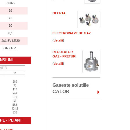
35/65
16
OFERTA
>2
10
0,1
ELECTROVALVE DE GAZ
(
)
2x1,5V LR20
GN / GPL
REGULATOR
GAZ - PRETURI
ENSIUNI
(
)
Gaseste solutiile
CALOR
GPL
- PLIANT