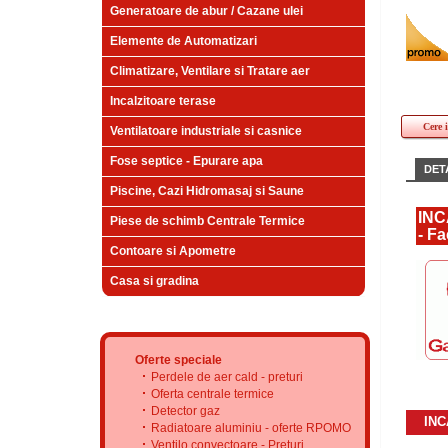
Generatoare de abur / Cazane ulei
Elemente de Automatizari
Climatizare, Ventilare si Tratare aer
Incalzitoare terase
Cere 
Ventilatoare industriale si casnice
Fose septice - Epurare apa
DETA
Piscine, Cazi Hidromasaj si Saune
INC
Piese de schimb Centrale Termice
- Fac
Contoare si Apometre
Casa si gradina
Oferte speciale
Perdele de aer cald - preturi
Oferta centrale termice
Detector gaz
INC
Radiatoare aluminiu - oferte RPOMO
Ventilo convectoare - Preturi