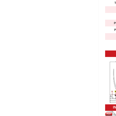
T
P
P
I