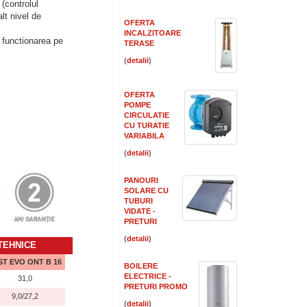
(controlul
lt nivel de
OFERTA
INCALZITOARE
functionarea pe
TERASE
(
)
OFERTA
POMPE
CIRCULATIE
CU TURATIE
VARIABILA
(
)
PANOURI
SOLARE CU
TUBURI
VIDATE -
PRETURI
(
)
 TEHNICE
ST EVO ONT B 16
BOILERE
ELECTRICE -
31,0
PRETURI PROMO
9,0/27,2
(
)