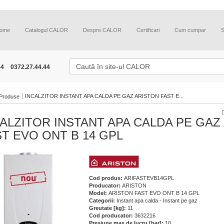
ome
Catalogul CALOR
Despre CALOR
Certificari
Cum cumpar
44
0372.27.44.44
INCALZITOR INSTANT APA CALDA PE GAZ ARISTON FAST E...
Produse
[
ALZITOR INSTANT APA CALDA PE GAZ
T EVO ONT B 14 GPL
Cod produs:
ARIFASTEVB14GPL
Producator:
ARISTON
Model:
ARISTON FAST EVO ONT B 14 GPL
Categorii:
Instant apa calda - Instant pe gaz
Greutate [kg]:
11
Cod producator:
3632216
Presiune max de lucru [bar]:
10