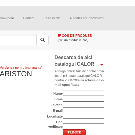
Showroom
Contact
Casa verde
Autentificare distribuitori
COS DE PRODUSE
(Nici un produs in cos)
Descarca de aici
catalogul CALOR
]
Adauga datele tale de contact mai
 ARISTON
jos si primeste catalogul CALOR
pentru 2008-2009
la adresa de e-
mail specificata
.
Nume
Firma
Telefon
E-mail
Localitate
Cod
verificare