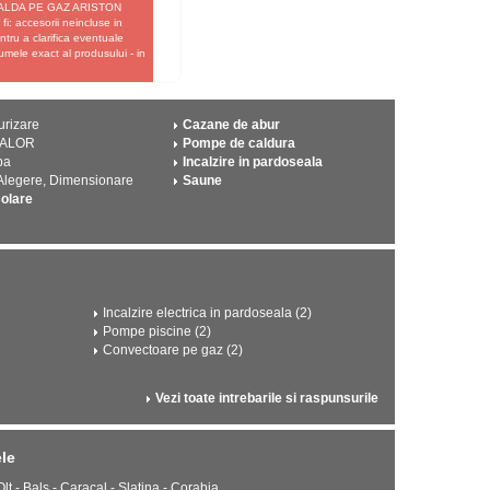
PA CALDA PE GAZ ARISTON
: accesorii neincluse in
ntru a clarifica eventuale
umele exact al produsului - in
urizare
Cazane de abur
CALOR
Pompe de caldura
pa
Incalzire in pardoseala
 Alegere, Dimensionare
Saune
solare
Incalzire electrica in pardoseala (2)
Pompe piscine (2)
Convectoare pe gaz (2)
Vezi toate intrebarile si raspunsurile
le
Olt - Bals - Caracal - Slatina - Corabia