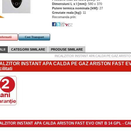
Dimensiuni L x l [mm]:
580 x 370
Putere termica nominala [kW]:
27
Greutate reala [kg]:
11
Recomanda prin:
informatii
Cost Transport
LII
CATEGORII SIMILARE
PRODUSE SIMILARE
INCALZITOR INSTANT APA CALDA PE GAZ ARISTO
ALZITOR INSTANT APA CALDA PE GAZ ARISTON FAST EV
ilitati
ALZITOR INSTANT APA CALDA ARISTON FAST EVO ONT B 14 GPL - CA