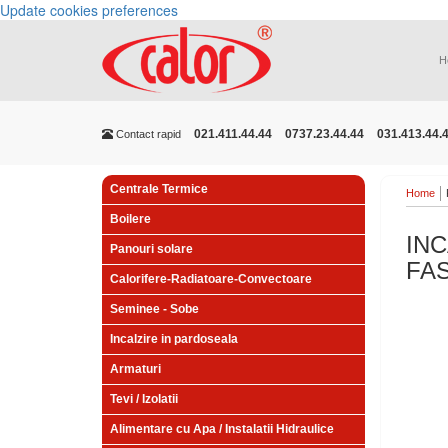
Update cookies preferences
H
021.411.44.44
0737.23.44.44
031.413.44.
Contact rapid
Centrale Termice
Home
Boilere
INC
Panouri solare
FAS
Calorifere-Radiatoare-Convectoare
Seminee - Sobe
Incalzire in pardoseala
Armaturi
Tevi / Izolatii
Alimentare cu Apa / Instalatii Hidraulice