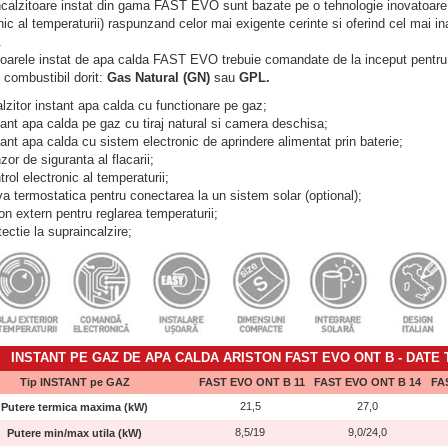
ncalzitoare instat din gama FAST EVO sunt bazate pe o tehnologie inovatoare 
nic al temperaturii) raspunzand celor mai exigente cerinte si oferind cel mai ina
.
toarele instat de apa calda FAST EVO trebuie comandate de la inceput pentru
e combustibil dorit:
Gas Natural (GN)
sau
GPL.
alzitor instant apa calda cu functionare pe gaz;
tant apa calda pe gaz cu tiraj natural si camera deschisa;
tant apa calda cu sistem electronic de aprindere alimentat prin baterie;
or de siguranta al flacarii;
rol electronic al temperaturii;
va termostatica pentru conectarea la un sistem solar (optional);
on extern pentru reglarea temperaturii;
ectie la supraincalzire;
INSTANT PE GAZ DE APA CALDA ARISTON FAST
EVO ONT B
- DATE
Tip INSTANT pe GAZ
FAST EVO ONT B 11
FAST EVO ONT B 14
FA
21,5
27,0
Putere termica maxima (kW)
8,5/19
9,0/24,0
Putere min/max utila (kW)