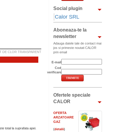
Social plugin
Calor SRL
Aboneaza-te la
newsletter
Adauga datele tale de contact mai
jos si primeste noutati CALOR
T DE CLOR TRANSPARENT
prin email
E-mail
Cod
verificare
Ofertele speciale
CALOR
OFERTA
ARZATOARE
GAZ
te total la suprafata apei.
(
)