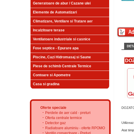
Generatoare de abur / Cazane ulei
Elemente de Automatizari
Climatizare, Ventilare si Tratare aer
Incalzitoare terase
Ventilatoare industriale si casnice
DETA
Fose septice - Epurare apa
Piscine, Cazi Hidromasaj si Saune
DOZ
Piese de schimb Centrale Termice
Contoare si Apometre
Casa si gradina
Oferte speciale
DOZATO
Perdele de aer cald - preturi
Oferta centrale termice
Detector gaz
Utilizeaz
Radiatoare aluminiu - oferte RPOMO
Atat timp
Ventilo convectoare - Preturi