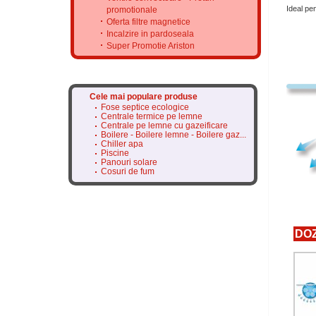
Ideal pen
promotionale
Oferta filtre magnetice
Incalzire in pardoseala
Super Promotie Ariston
Cele mai populare produse
Fose septice ecologice
Centrale termice pe lemne
Centrale pe lemne cu gazeificare
Boilere - Boilere lemne - Boilere gaz...
Chiller apa
Piscine
Panouri solare
Cosuri de fum
DOZ