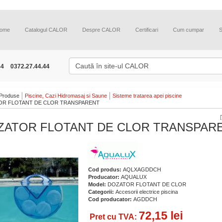
ome
Catalogul CALOR
Despre CALOR
Certificari
Cum cumpar
44
0372.27.44.44
Produse
Piscine, Cazi Hidromasaj si Saune
Sisteme tratarea apei piscine
R FLOTANT DE CLOR TRANSPARENT
[
ZATOR FLOTANT DE CLOR TRANSPAR
Cod produs:
AQLXAGDDCH
Producator:
AQUALUX
Model:
DOZATOR FLOTANT DE CLOR
Categorii:
Accesorii electrice piscina
Cod producator:
AGDDCH
72,15 lei
Pret cu TVA: