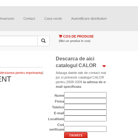
Showroom
Contact
Casa verde
Autentificare distribuitori
COS DE PRODUSE
(Nici un produs in cos)
Descarca de aici
catalogul CALOR
]
Adauga datele tale de contact mai
ENT
jos si primeste catalogul CALOR
pentru 2008-2009
la adresa de e-
mail specificata
.
Nume
Firma
Telefon
E-mail
Localitate
Cod
verificare