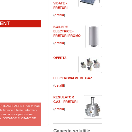
VIDATE -
PRETURI
(
)
RENT
BOILERE
ELECTRICE -
PRETURI PROMO
(
)
OFERTA
ELECTROVALVE DE GAZ
(
)
REGULATOR
GAZ - PRETURI
OR TRANSPARENT, dar rareori
(
)
 tehnice diferite, informatii
gatura cu orice produs sau
e fata: DOZATOR FLOTANT DE
Gaseste solutiile