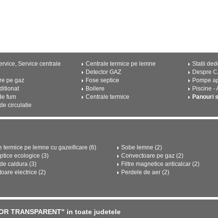
rvice, Service centrale
Centrale termice pe lemne
Statii ded
Detector GAZ
Despre 
re pe gaz
Fose septice
Pompe a
ditionat
Boilere
Piscine -
de fum
Centrale termice
Panouri 
e circulatie
e termice pe lemne cu gazeificare (6)
Sobe lemne (2)
ptice ecologice (3)
Convectoare pe gaz (2)
e caldura (3)
Filtre magnetice anticalcar (2)
oare electrice (2)
Perdele de aer (2)
OR TRANSPARENT" in toate judetele