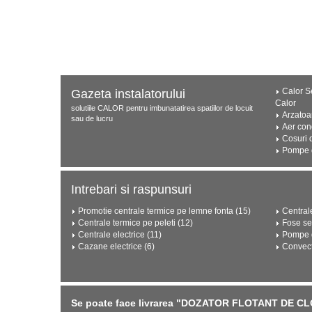
Calor Se
Gazeta instalatorului
Calor
solutiile CALOR pentru imbunatatirea spatiilor de locuit
Arzatoa
sau de lucru
Aer con
Cosuri 
Pompe d
Intrebari si raspunsuri
Promotie centrale termice pe lemne fonta (15)
Central
Centrale termice pe peleti (12)
Fose se
Centrale electrice (11)
Pompe d
Cazane electrice (6)
Convect
Se poate face livrarea "DOZATOR FLOTANT DE CL