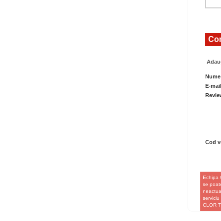
Com
Adaug
Nume
E-mai
Revie
Cod ve
Echipa 
se poate
neactual
servici
CLOR 