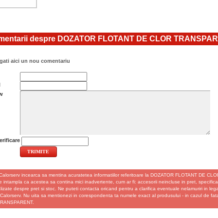
entarii despre DOZATOR FLOTANT DE CLOR TRANSPA
ati aici un nou comentariu
l
w
rificare
Calorserv incearca sa mentina acuratetea informatiilor referitoare la DOZATOR FLOTANT DE CL
 intampla ca acestea sa contina mici inadvertente, cum ar fi: accesorii neincluse in pret, specificatii
izate despre pret si stoc. Ne puteti contacta oricand pentru a clarifica eventuale nelamuriri in le
u Calorserv. Nu uita sa mentionezi in corespondenta ta numele exact al produsului - in cazul d
TRANSPARENT.