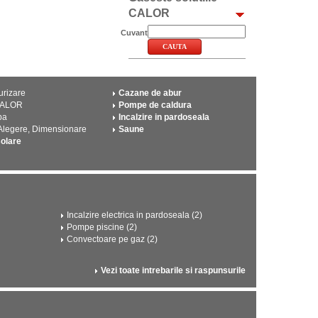
CALOR
Cuvant
urizare
Cazane de abur
CALOR
Pompe de caldura
pa
Incalzire in pardoseala
 Alegere, Dimensionare
Saune
solare
Incalzire electrica in pardoseala (2)
Pompe piscine (2)
Convectoare pe gaz (2)
Vezi toate intrebarile si raspunsurile