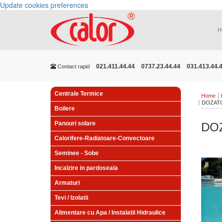
Update cookies preferences
H
021.411.44.44
0737.23.44.44
031.413.44.
Contact rapid
Centrale Termice
Home
DOZATO
Boilere
Panouri solare
DO
Calorifere-Radiatoare-Convectoare
Seminee - Sobe
Incalzire in pardoseala
Armaturi
Tevi / Izolatii
Alimentare cu Apa / Instalatii Hidraulice