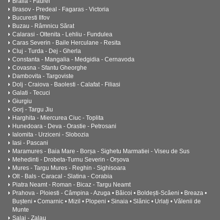
Braila - Făurei
Brasov - Predeal - Fagaras - Victoria
Bucuresti Ilfov
Buzau - Râmnicu Sărat
Calarasi - Oltenita - Lehliu - Fundulea
Caras Severin - Baile Herculane - Resita
Cluj - Turda - Dej - Gherla
Constanta - Mangalia - Medgidia - Cernavoda
Covasna - Sfantu Gheorghe
Dambovita - Targoviste
Dolj - Craiova - Baolesti - Calafat - Filiasi
Galati - Tecuci
Giurgiu
Gorj - Targu Jiu
Harghita - Miercurea Ciuc - Toplita
Hunedoara - Deva - Orastie - Petrosani
Ialomita - Urziceni - Slobozia
Iasi - Pascani
Maramures - Baia Mare - Borșa - Sighetu Marmatiei - Viseu de Sus
Mehedinti - Drobeta-Turnu Severin - Orșova
Mures - Targu Mures - Reghin - Sighisoara
Olt - Bals - Caracal - Slatina - Corabia
Piatra Neamt - Roman - Bicaz - Targu Neamt
Prahova - Ploiesti - Câmpina - Azuga • Băicoi • Boldești-Scăeni • Breaza •
Bușteni • Comarnic • Mizil • Plopeni • Sinaia • Slănic • Urlați • Vălenii de
Munte
Salaj - Zalau