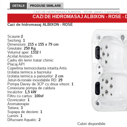
DETALII
PRODUSE SIMILARE
CAZI DE HIDROMASAJ ALBIXON - ROSE- pentru 3 persoane
CAZI DE HIDROMASAJ ALBIXON - ROSE
- 
Cazi de hidromasaj ALBIXON - ROSE
Scaune:
2
Sezlong:
1
Dimensiuni:
215 x 155 x 79 cm
Greutate:
250 Kg
Volumul apei:
1332 l
Acrilat Aristech
Cadru din lemn tratat chimic
Placaj API
Copertina termoizolanta intarita Artis
Izolatia termica a bazinului
Izolatia termica a panourilor:
2 cm
Jeturi-bi-tonale inoxidabile RD:
29
Pompa Davey de 3CP cu doua viteze:
1
Conexiune pompa de caldura
Incalzitor:
1,5 kW
Filtru cu cartus:
100sf
Ozonizator:
1
Aromaterapie
Tetiera:
3
Supapa de deviere:
1
Lumini:
1
Difuzoare Aquatic:
2
Culori disponibile: