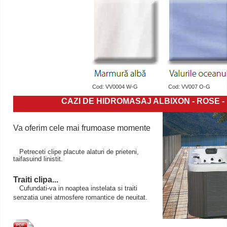
Cod: VV0004 W-G Cod: VV007 O-G
CAZI DE HIDROMASAJ ALBIXON - ROSE
-
Va oferim cele mai frumoase momente
Petreceti clipe placute alaturi de prieteni,
taifasuind linistit.
Traiti clipa...
Cufundati-va in noaptea instelata si traiti
senzatia unei atmosfere romantice de neuitat.