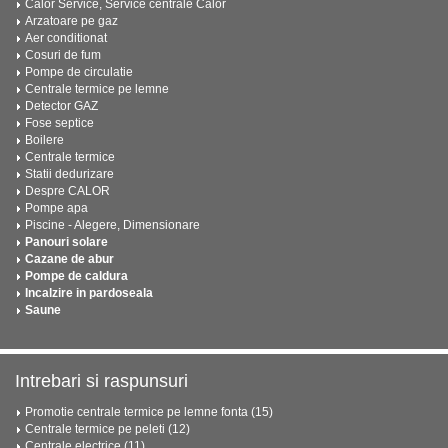
Calor Service, Service centrale Calor
Arzatoare pe gaz
Aer conditionat
Cosuri de fum
Pompe de circulatie
Centrale termice pe lemne
Detector GAZ
Fose septice
Boilere
Centrale termice
Statii dedurizare
Despre CALOR
Pompe apa
Piscine - Alegere, Dimensionare
Panouri solare
Cazane de abur
Pompe de caldura
Incalzire in pardoseala
Saune
Intrebari si raspunsuri
Promotie centrale termice pe lemne fonta (15)
Centrale termice pe peleti (12)
Centrale electrice (11)