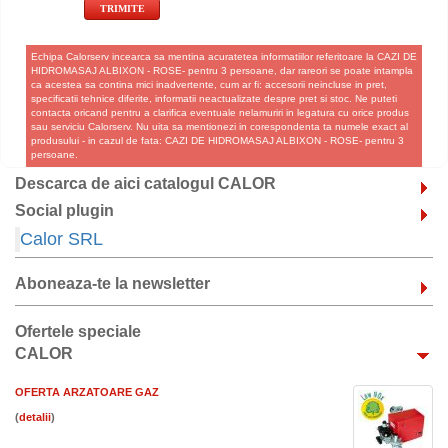
Echipa Calorserv incearca sa mentina acuratetea informatiilor referitoare la CAZI DE
HIDROMASAJ ALBIXON - ROSE- pentru 3 persoane, dar rareori se poate intampla
ca acestea sa contina mici inadvertente, cum ar fi: accesorii neincluse in pret,
specificatii tehnice diferite, informatii neactualizate despre pret si stoc. Ne puteti
contacta oricand pentru a clarifica eventuale nelamuriri in legatura cu orice produs
sau serviciu Calorserv. Nu uita sa mentionezi in corespondenta ta numele exact al
produsului - in cazul de fata: CAZI DE HIDROMASAJ ALBIXON - ROSE- pentru 3
persoane.
Descarca de aici catalogul CALOR
Social plugin
Calor SRL
Aboneaza-te la newsletter
Ofertele speciale
CALOR
OFERTA ARZATOARE GAZ
(
)