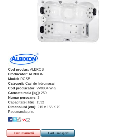
Cod produs:
ALBROS
Producator:
ALBIXON
Model:
ROSE
Categorii:
Cazi de hidromasaj
Cod producator:
VV0004 W-G
Greutate reala [kg]:
250
Numar persoane:
3
Capacitate [litri]:
1332
Dimensiuni [cm]:
215 x 155 X 79
Recomanda prin:
Cere informatii
Cost Transport