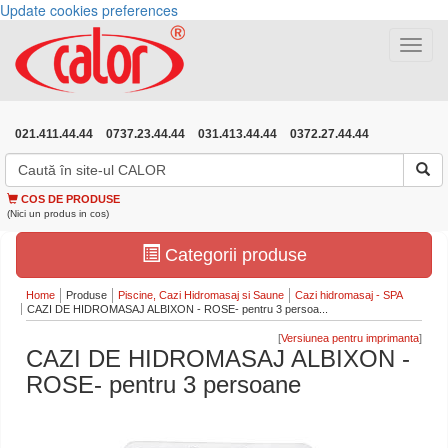
Update cookies preferences
Toggle
navigat
021.411.44.44
0737.23.44.44
031.413.44.44
0372.27.44.44
COS DE PRODUSE
(Nici un produs in cos)
Categorii produse
Home
Produse
Piscine, Cazi Hidromasaj si Saune
Cazi hidromasaj - SPA
CAZI DE HIDROMASAJ ALBIXON - ROSE- pentru 3 persoa...
[
]
CAZI DE HIDROMASAJ ALBIXON -
ROSE- pentru 3 persoane