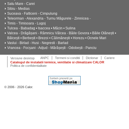
Satu Mare - Carei
Sibiu - Medias
Suceava - Falticeni - Cimpulung
Teleorman - Alexandria - Turnu Măgurele - Zimnicea -
Timis - Timisoara - Lugoj
Tulcea - Babadag • Isaccea • Măcin • Sulina
Valcea - Drăgășani - Râmnicu Vâlcea - Băile Govora • Băile Olănești •
Bălcești • Berbești • Brezoi • Călimănești • Horezu • Ocnele Mari
Vaslui - Birlad - Husi - Negresti - Barlad
Vrancea - Focșani - Adjud - Mărășești - Odobești - Panciu
ANPC
Termeni si conditii
Dictionar
Cariere
Versiune desktop
Catalogul de instalatii termice, ventilatie si climatizare CALOR
Politica de confidentialitate
© 2006 - 2026 Calor.