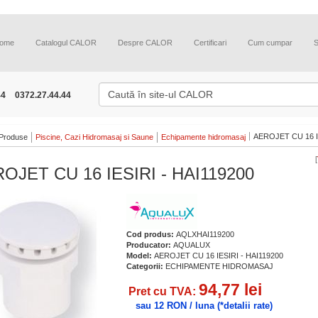
ome
Catalogul CALOR
Despre CALOR
Certificari
Cum cumpar
44
0372.27.44.44
AEROJET CU 16 IE
Produse
Piscine, Cazi Hidromasaj si Saune
Echipamente hidromasaj
[
OJET CU 16 IESIRI - HAI119200
Cod produs:
AQLXHAI119200
Producator:
AQUALUX
Model:
AEROJET CU 16 IESIRI - HAI119200
Categorii:
ECHIPAMENTE HIDROMASAJ
94,77 lei
Pret cu TVA:
sau 12 RON / luna
(*detalii rate)