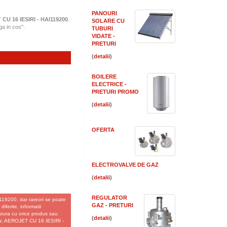
PANOURI
CU 16 IESIRI - HAI119200
.
SOLARE CU
a in cos".
TUBURI
VIDATE -
PRETURI
(
)
BOILERE
ELECTRICE -
PRETURI PROMO
(
)
OFERTA
ELECTROVALVE DE GAZ
(
)
REGULATOR
119200, dar rareori se poate
GAZ - PRETURI
iferite, informatii
gatura cu orice produs sau
(
)
ata: AEROJET CU 16 IESIRI -