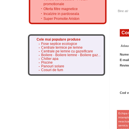
promotionale
Oferta filtre magnetice
Bine ati
Incalzire in pardoseala
Super Promotie Ariston
Com
Cele mai populare produse
Fose septice ecologice
Adaug
Centrale termice pe lemne
Centrale pe lemne cu gazeificare
Nume
Boilere - Boilere lemne - Boilere gaz...
Chiller apa
E-mai
Piscine
Revie
Panouri solare
Cosuri de fum
Cod ve
Echipa 
intampla
neactual
serviciu