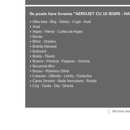
Se poate face livrarea "AEROJET CU 16 IESIRI - HAI
Alba Iulia - Blaj - Sebeș - Cugir - Aiud
Arad
Arges - Pitesti - Curtea de Arges
Bacau
Bihor - Oradea
Bistrita Nasaud
Botosani
Braila - Făurei
Brasov - Predeal - Fagaras - Victoria
Bucuresti Ilfov
Buzau - Râmnicu Sărat
Calarasi - Oltenita - Lehliu - Fundulea
Caras Severin - Baile Herculane - Resita
Cluj - Turda - Dej - Gherla
Versiune de