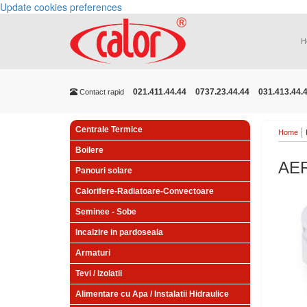
Update cookies preferences
H
021.411.44.44
0737.23.44.44
031.413.44.
Contact rapid
Centrale Termice
Home
Boilere
AER
Panouri solare
Calorifere-Radiatoare-Convectoare
Seminee - Sobe
Incalzire in pardoseala
Armaturi
Tevi / Izolatii
Alimentare cu Apa / Instalatii Hidraulice