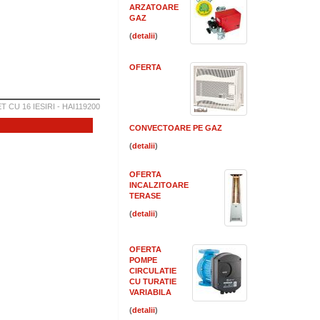
ARZATOARE
GAZ
(
)
OFERTA
 CU 16 IESIRI - HAI119200
CONVECTOARE PE GAZ
(
)
OFERTA
INCALZITOARE
TERASE
(
)
OFERTA
POMPE
CIRCULATIE
CU TURATIE
VARIABILA
(
)