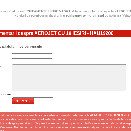
 venit in categoria
ECHIPAMENTE HIDROMASAJ
. Veti gasi aici informatii si preturi
AEROJET 
Nu uitati ca puteti comanda si online
echipamente hidromasaj
cu optiunea "Adaug
entarii despre AEROJET CU 16 IESIRI - HAI119200
ati aici un nou comentariu
l
w
rificare
Calorserv incearca sa mentina acuratetea informatiilor referitoare la AEROJET CU 16 IESIRI - HAI
 ca acestea sa contina mici inadvertente, cum ar fi: accesorii neincluse in pret, specificatii tehnice d
izate despre pret si stoc. Ne puteti contacta oricand pentru a clarifica eventuale nelamuriri in le
 Calorserv. Nu uita sa mentionezi in corespondenta ta numele exact al produsului - in cazul de f