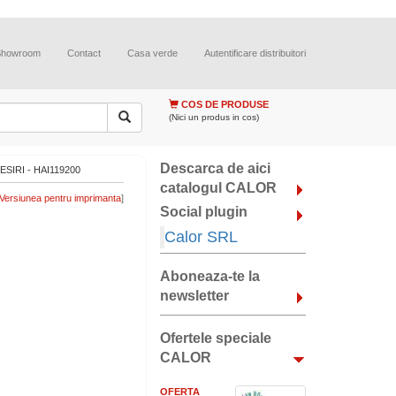
Showroom
Contact
Casa verde
Autentificare distribuitori
COS DE PRODUSE
(Nici un produs in cos)
Descarca de aici
SIRI - HAI119200
catalogul CALOR
]
Social plugin
Calor SRL
Aboneaza-te la
newsletter
Ofertele speciale
CALOR
OFERTA