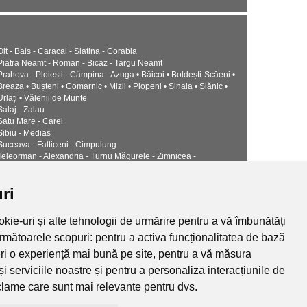
Olt - Bals - Caracal - Slatina - Corabia
Piatra Neamt - Roman - Bicaz - Targu Neamt
Prahova - Ploiesti - Câmpina - Azuga • Băicoi • Boldești-Scăeni •
Breaza • Bușteni • Comarnic • Mizil • Plopeni • Sinaia • Slănic •
Urlați • Vălenii de Munte
Salaj - Zalau
Satu Mare - Carei
Sibiu - Medias
Suceava - Falticeni - Cimpulung
Teleorman - Alexandria - Turnu Măgurele - Zimnicea -
Timis - Timisoara - Lugoj
Tulcea - Babadag • Isaccea • Măcin • Sulina
ri
Valcea - Drăgășani - Râmnicu Vâlcea - Băile Govora • Băile
Olănești • Bălcești • Berbești • Brezoi • Călimănești • Horezu •
Ocnele Mari
kie-uri și alte tehnologii de urmărire pentru a vă îmbunătăți
Vaslui - Birlad - Husi - Negresti - Barlad
următoarele scopuri:
pentru a activa funcționalitatea de bază
Vrancea - Focșani - Adjud - Mărășești - Odobești - Panciu
eri o experiență mai bună pe site
,
pentru a vă măsura
termice, ventilatie si climatizare CALOR
Politica de confidentialitate
și serviciile noastre și pentru a personaliza interacțiunile de
eclame care sunt mai relevante pentru dvs
.