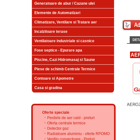
Generatoare de abur / Cazane ulei
Elemente de Automatizari
Climatizare, Ventilare si Tratare aer
Incalzitoare terase
DETA
Ventilatoare industriale si casnice
Fose septice - Epurare apa
AER
Piscine, Cazi Hidromasaj si Saune
Piese de schimb Centrale Termice
Contoare si Apometre
Casa si gradina
AEROJ
Oferte speciale
Perdele de aer cald - preturi
Oferta centrale termice
Detector gaz
Radiatoare aluminiu - oferte RPOMO
Ventilo convectoare - Preturi