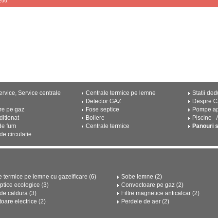
200.
rvice, Service centrale
Centrale termice pe lemne
Statii ded
Detector GAZ
Despre 
re pe gaz
Fose septice
Pompe a
ditionat
Boilere
Piscine -
de fum
Centrale termice
Panouri 
e circulatie
e termice pe lemne cu gazeificare (6)
Sobe lemne (2)
ptice ecologice (3)
Convectoare pe gaz (2)
e caldura (3)
Filtre magnetice anticalcar (2)
oare electrice (2)
Perdele de aer (2)