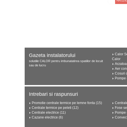
HAI119
Calor Se
Gazeta instalatorului
Calor
solutiile CALOR pentru imbunatatirea spatiilor de locuit
Arzatoa
sau de lucru
Aer con
Cosuri 
Pompe d
Intrebari si raspunsuri
Promotie centrale termice pe lemne fonta (15)
Central
Centrale termice pe peleti (12)
Fose se
Centrale electrice (11)
Pompe d
Cazane electrice (6)
Convect