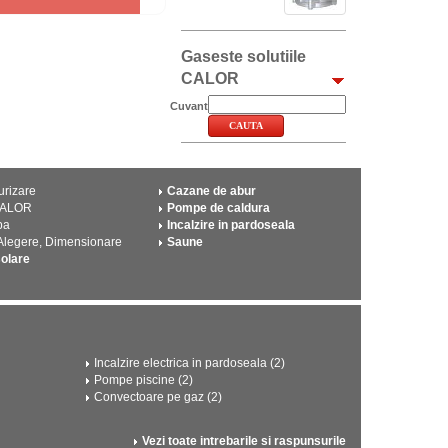
Gaseste solutiile
CALOR
Cuvant
urizare
Cazane de abur
CALOR
Pompe de caldura
pa
Incalzire in pardoseala
 Alegere, Dimensionare
Saune
solare
Incalzire electrica in pardoseala (2)
Pompe piscine (2)
Convectoare pe gaz (2)
Vezi toate intrebarile si raspunsurile