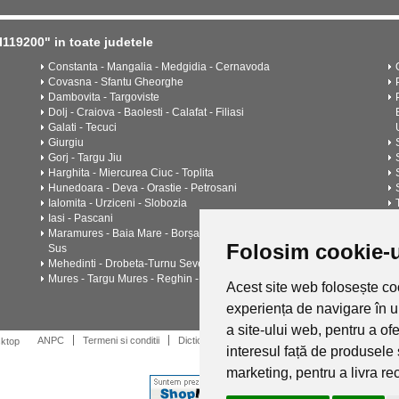
119200" in toate judetele
Constanta - Mangalia - Medgidia - Cernavoda
Covasna - Sfantu Gheorghe
Dambovita - Targoviste
Dolj - Craiova - Baolesti - Calafat - Filiasi
Galati - Tecuci
Giurgiu
Gorj - Targu Jiu
Harghita - Miercurea Ciuc - Toplita
Hunedoara - Deva - Orastie - Petrosani
Ialomita - Urziceni - Slobozia
Iasi - Pascani
Maramures - Baia Mare - Borșa - Sighetu Marmatiei - Viseu de
Folosim cookie-u
Sus
Mehedinti - Drobeta-Turnu Severin - Orșova
Mures - Targu Mures - Reghin - Sighisoara
Acest site web folosește coo
experiența de navigare în 
a site-ului web
,
pentru a of
ANPC
Termeni si conditii
Dictionar
Cariere
Catalogul de instalatii 
sktop
interesul față de produsele 
marketing
,
pentru a livra r