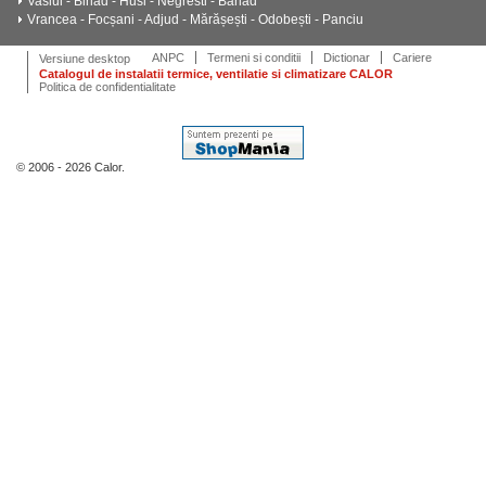
Vaslui - Birlad - Husi - Negresti - Barlad
Vrancea - Focșani - Adjud - Mărășești - Odobești - Panciu
ANPC
Termeni si conditii
Dictionar
Cariere
Versiune desktop
Catalogul de instalatii termice, ventilatie si climatizare CALOR
Politica de confidentialitate
© 2006 - 2026 Calor.