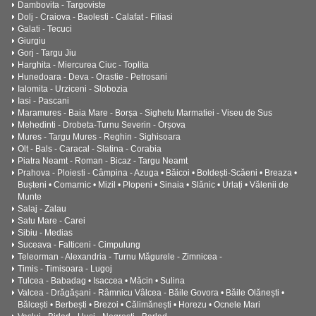
Dambovita - Targoviste
Dolj - Craiova - Baolesti - Calafat - Filiasi
Galati - Tecuci
Giurgiu
Gorj - Targu Jiu
Harghita - Miercurea Ciuc - Toplita
Hunedoara - Deva - Orastie - Petrosani
Ialomita - Urziceni - Slobozia
Iasi - Pascani
Maramures - Baia Mare - Borșa - Sighetu Marmatiei - Viseu de Sus
Mehedinti - Drobeta-Turnu Severin - Orșova
Mures - Targu Mures - Reghin - Sighisoara
Olt - Bals - Caracal - Slatina - Corabia
Piatra Neamt - Roman - Bicaz - Targu Neamt
Prahova - Ploiesti - Câmpina - Azuga • Băicoi • Boldești-Scăeni • Breaza •
Bușteni • Comarnic • Mizil • Plopeni • Sinaia • Slănic • Urlați • Vălenii de
Munte
Salaj - Zalau
Satu Mare - Carei
Sibiu - Medias
Suceava - Falticeni - Cimpulung
Teleorman - Alexandria - Turnu Măgurele - Zimnicea -
Timis - Timisoara - Lugoj
Tulcea - Babadag • Isaccea • Măcin • Sulina
Valcea - Drăgășani - Râmnicu Vâlcea - Băile Govora • Băile Olănești •
Bălcești • Berbești • Brezoi • Călimănești • Horezu • Ocnele Mari