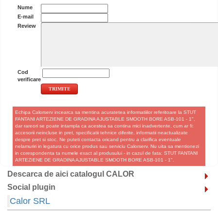
Nume
E-mail
Review
Cod
verificare
Echipa Calorserv incearca sa mentina acuratetea informatiilor referitoare la STUT
FANTANI ARTEZIENE DE GRADINA AJUSTABLE SMOOTH BORE ASB-101 - 1",
dar rareori se poate intampla ca acestea sa contina mici inadvertente, cum ar fi:
accesorii neincluse in pret, specificatii tehnice diferite, informatii neactualizate
despre pret si stoc. Ne puteti contacta oricand pentru a clarifica eventuale
nelamuriri in legatura cu orice produs sau serviciu Calorserv. Nu uita sa mentionezi
in corespondenta ta numele exact al produsului - in cazul de fata: STUT FANTANI
ARTEZIENE DE GRADINA AJUSTABLE SMOOTH BORE ASB-101 - 1".
Descarca de aici catalogul CALOR
Social plugin
Calor SRL