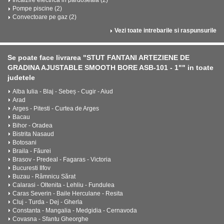
Incalzire electrica in pardoseala (2)
Pompe piscine (2)
Convectoare pe gaz (2)
Vezi toate intrebarile si raspunsurile
Se poate face livrarea "STUT FANTANI ARTEZIENE DE
GRADINA AJUSTABLE SMOOTH BORE ASB-101 - 1"" in toate
judetele
Alba Iulia - Blaj - Sebeș - Cugir - Aiud
Arad
Arges - Pitesti - Curtea de Arges
Bacau
Bihor - Oradea
Bistrita Nasaud
Botosani
Braila - Făurei
Brasov - Predeal - Fagaras - Victoria
Bucuresti Ilfov
Buzau - Râmnicu Sărat
Calarasi - Oltenita - Lehliu - Fundulea
Caras Severin - Baile Herculane - Resita
Cluj - Turda - Dej - Gherla
Constanta - Mangalia - Medgidia - Cernavoda
Covasna - Sfantu Gheorghe