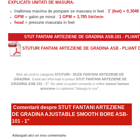
EXPLICATII UNITATI DE MASURA:
Inaltimea maxima de pompare se masoara in feet :
1' (feet) = 0,3048
GPM
= galon pe minut :
1 GPM = 3,785 litri/min
head
= presiune masurata in feet
STUT FANTANI ARTEZIENE DE GRADINA ASB-101 - PLIAN
STUTURI FANTANI ARTEZIENE DE GRADINA ASB - PLIANT 
Bine ati venit in categoria
STUTURI - DUZE FANTANI ARTEZIENE DE
GRADINA
. Gasiti aici informatii si preturi
STUT FANTANI ARTEZIENE DE
GRADINA ASB-101 - 1"
. Nu uitati ca puteti comanda si online
stuturi fantani
arteziene
cu optiunea "Adauga in cos".
Comentarii despre STUT FANTANI ARTEZIENE
DE GRADINA AJUSTABLE SMOOTH BORE ASB-
101 - 1"
Adaugati aici un nou comentariu