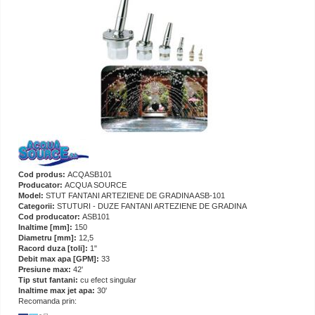
Cod produs:
ACQASB101
Producator:
ACQUA SOURCE
Model:
STUT FANTANI ARTEZIENE DE GRADINA ASB-101
Categorii:
STUTURI - DUZE FANTANI ARTEZIENE DE GRADINA
Cod producator:
ASB101
Inaltime [mm]:
150
Diametru [mm]:
12,5
Racord duza [toli]:
1"
Debit max apa [GPM]:
33
Presiune max:
42'
Tip stut fantani:
cu efect singular
Inaltime max jet apa:
30'
Recomanda prin: