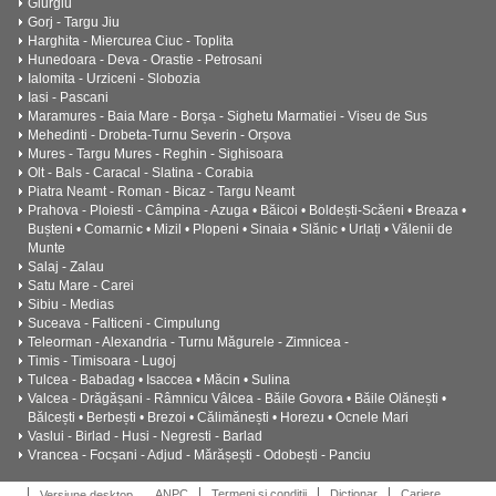
Giurgiu
Gorj - Targu Jiu
Harghita - Miercurea Ciuc - Toplita
Hunedoara - Deva - Orastie - Petrosani
Ialomita - Urziceni - Slobozia
Iasi - Pascani
Maramures - Baia Mare - Borșa - Sighetu Marmatiei - Viseu de Sus
Mehedinti - Drobeta-Turnu Severin - Orșova
Mures - Targu Mures - Reghin - Sighisoara
Olt - Bals - Caracal - Slatina - Corabia
Piatra Neamt - Roman - Bicaz - Targu Neamt
Prahova - Ploiesti - Câmpina - Azuga • Băicoi • Boldești-Scăeni • Breaza •
Bușteni • Comarnic • Mizil • Plopeni • Sinaia • Slănic • Urlați • Vălenii de
Munte
Salaj - Zalau
Satu Mare - Carei
Sibiu - Medias
Suceava - Falticeni - Cimpulung
Teleorman - Alexandria - Turnu Măgurele - Zimnicea -
Timis - Timisoara - Lugoj
Tulcea - Babadag • Isaccea • Măcin • Sulina
Valcea - Drăgășani - Râmnicu Vâlcea - Băile Govora • Băile Olănești •
Bălcești • Berbești • Brezoi • Călimănești • Horezu • Ocnele Mari
Vaslui - Birlad - Husi - Negresti - Barlad
Vrancea - Focșani - Adjud - Mărășești - Odobești - Panciu
ANPC
Termeni si conditii
Dictionar
Cariere
Versiune desktop