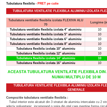
Tubulatura flexibila -
PRET pe cutie
TUBULATURA VENTILATIE FLEXIBILA ALUMINIU IZOLATA FLEX
Tubulatura ventilatie flexibila izolata FLEXIVA ALU
Lungime
(
70
Tubulatura ventilatie flexibila izolata 4" aluminiu
10
Tubulatura ventilatie flexibila izolata 5" aluminiu
10
Tubulatura
ventilatie
flexibila izolata 6" aluminiu
10
Tubulatura
ventilatie
flexibila izolata 8" aluminiu
10
Tubulatura
flexibila izolata 10" aluminiu
10
Tubulatura
flexibila izolata 12" aluminiu
10
Tubulatura
flexibila izolata 14" aluminiu
10
Tubulatura
flexibila izolata 16" aluminiu
10
ACEASTA TUBULATURA VENTILATIE FLEXIBILA DIN 
NUMAI MULTIPLU DE 10 M
TUBULATURA VENTILATIE FLEXIBILA ALUMINIU IZOLATA FLEX
GENERALE
Compozitie tubulatura ventilatie flexibila :
Tubul interior este alcatuit din 3 straturi de aluminiu intercalate cu 2 strat
adeziv poliuretanic, incorporand o spira din otel care mentine forma circu