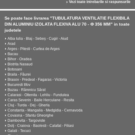
Vezi toate intrebarile si raspunsurile
Se poate face livrarea "TUBULATURA VENTILATIE FLEXIBILA
DIN ALUMINIU IZOLATA FLEXIVA ALU 70 - Φ 356 MM" in toate
judetele
Alba Iulia - Blaj - Sebeș - Cugir - Aiud
Arad
Arges - Pitesti - Curtea de Arges
Bacau
Bihor - Oradea
Bistrita Nasaud
Botosani
Braila - Făurei
Brasov - Predeal - Fagaras - Victoria
Bucuresti Ilfov
Buzau - Râmnicu Sărat
Calarasi - Oltenita - Lehliu - Fundulea
Caras Severin - Baile Herculane - Resita
Cluj - Turda - Dej - Gherla
Constanta - Mangalia - Medgidia - Cernavoda
Covasna - Sfantu Gheorghe
Dambovita - Targoviste
Dolj - Craiova - Baolesti - Calafat - Filiasi
Galati - Tecuci