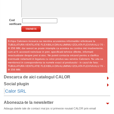
Cod
verificare
Echipa Calorserv incearca sa mentina acuratetea informatiilor referitoare la
TUBULATURA VENTILATIE FLEXIBILA DIN ALUMINIU IZOLATA FLEXIVA ALU 70 -
Φ 356 MM, dar rareori se poate intampla ca acestea sa contina mici inadvertente,
cum ar fi: accesorii neincluse in pret, specificatii tehnice diferite, informatii
neactualizate despre pret si stoc. Ne puteti contacta oricand pentru a clarifica
eventuale nelamuriri in legatura cu orice produs sau serviciu Calorserv. Nu uita sa
mentionezi in corespondenta ta numele exact al produsului - in cazul de fata:
TUBULATURA VENTILATIE FLEXIBILA DIN ALUMINIU IZOLATA FLEXIVA ALU 70 -
Φ 356 MM.
Descarca de aici catalogul CALOR
Social plugin
Calor SRL
Aboneaza-te la newsletter
Adauga datele tale de contact mai jos si primeste noutati CALOR prin email