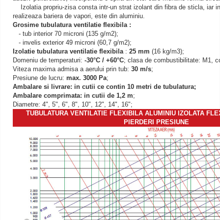
Izolatia propriu-zisa consta intr-un strat izolant din fibra de sticla, iar in
realizeaza bariera de vapori, este din aluminiu.
Grosime tubulatura ventilatie flexibila :
- tub interior 70 microni (135 g/m2);
- invelis exterior 49 microni (60,7 g/m2);
Izolatie tubulatura ventilatie flexibila
:
25 mm
(16 kg/m3);
Domeniu de temperaturi:
-30
°
C / +60
°
C
; clasa de combustibilitate: M1,
Viteza maxima admisa a aerului prin tub:
30 m/s
;
Presiune de lucru:
max. 3000 Pa
;
Ambalare si livrare: in cutii ce contin 10 metri de tubulatura;
Ambalare comprimata: in cutii de 1,2 m
;
Diametre: 4", 5", 6", 8", 10", 12", 14", 16";
TUBULATURA VENTILATIE FLEXIBILA ALUMINIU IZOLATA FLEX
PIERDERI PRESIUNE