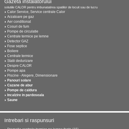
Gazeta instalatorului
solutiile CALOR pentru imbunatatirea spatiilor de locuit sau de lucru
Calor Service, Service centrale Calor
Arzatoare pe gaz
Aer conditionat
Cosuri de fum
Pompe de circulatie
Centrale termice pe lemne
Detector GAZ
Fose septice
Boilere
Centrale termice
Statii dedurizare
Despre CALOR
Pompe apa
Piscine - Alegere, Dimensionare
Panouri solare
Cazane de abur
Pompe de caldura
Incalzire in pardoseala
Saune
Intrebari si raspunsuri