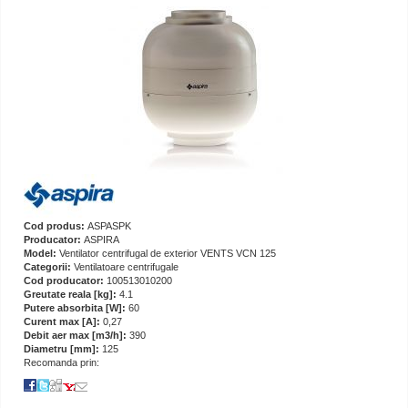
Cod produs:
ASPASPK
Producator:
ASPIRA
Model:
Ventilator centrifugal de exterior VENTS VCN 125
Categorii:
Ventilatoare centrifugale
Cod producator:
100513010200
Greutate reala [kg]:
4.1
Putere absorbita [W]:
60
Curent max [A]:
0,27
Debit aer max [m3/h]:
390
Diametru [mm]:
125
Recomanda prin: