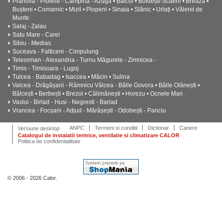
Prahova - Ploiesti - Câmpina - Azuga • Băicoi • Boldești-Scăeni • Breaza •
Bușteni • Comarnic • Mizil • Plopeni • Sinaia • Slănic • Urlați • Vălenii de
Munte
Salaj - Zalau
Satu Mare - Carei
Sibiu - Medias
Suceava - Falticeni - Cimpulung
Teleorman - Alexandria - Turnu Măgurele - Zimnicea -
Timis - Timisoara - Lugoj
Tulcea - Babadag • Isaccea • Măcin • Sulina
Valcea - Drăgășani - Râmnicu Vâlcea - Băile Govora • Băile Olănești •
Bălcești • Berbești • Brezoi • Călimănești • Horezu • Ocnele Mari
Vaslui - Birlad - Husi - Negresti - Barlad
Vrancea - Focșani - Adjud - Mărășești - Odobești - Panciu
ANPC
Termeni si conditii
Dictionar
Cariere
Versiune desktop
Catalogul de instalatii termice, ventilatie si climatizare CALOR
Politica de confidentialitate
© 2006 - 2026 Calor.