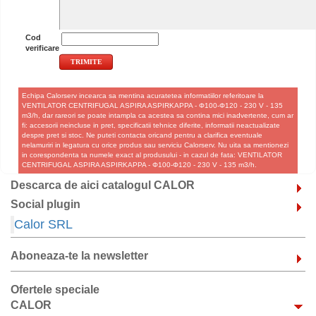
Cod
verificare
Echipa Calorserv incearca sa mentina acuratetea informatiilor referitoare la
VENTILATOR CENTRIFUGAL ASPIRA ASPIRKAPPA - Φ100-Φ120 - 230 V - 135
m3/h, dar rareori se poate intampla ca acestea sa contina mici inadvertente, cum ar
fi: accesorii neincluse in pret, specificatii tehnice diferite, informatii neactualizate
despre pret si stoc. Ne puteti contacta oricand pentru a clarifica eventuale
nelamuriri in legatura cu orice produs sau serviciu Calorserv. Nu uita sa mentionezi
in corespondenta ta numele exact al produsului - in cazul de fata: VENTILATOR
CENTRIFUGAL ASPIRA ASPIRKAPPA - Φ100-Φ120 - 230 V - 135 m3/h.
Descarca de aici catalogul CALOR
Social plugin
Calor SRL
Aboneaza-te la newsletter
Ofertele speciale
CALOR