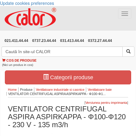
Update cookies preferences
Toggle
navigat
021.411.44.44
0737.23.44.44
031.413.44.44
0372.27.44.44
COS DE PRODUSE
(Nici un produs in cos)
Categorii produse
Home
Produse
Ventilatoare industriale si casnice
Ventilatoare baie
VENTILATOR CENTRIFUGAL ASPIRA ASPIRKAPPA - Φ100-Φ1...
[
]
VENTILATOR CENTRIFUGAL
ASPIRA ASPIRKAPPA - Φ100-Φ120
- 230 V - 135 m3/h