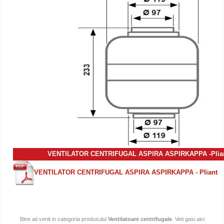
VENTILATOR CENTRIFUGAL
ASPIRA
ASPIRKAPPA
-Plia
VENTILATOR CENTRIFUGAL ASPIRA ASPIRKAPPA
- Pliant
Bine ati venit in categoria produsului
Ventilatoare centrifugale
. Veti gasi aici