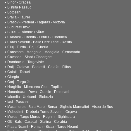
Bihor - Oradea
Bistrita Nasaud
Botosani
Braila - Făurei
Brasov - Predeal - Fagaras - Victoria
Bucuresti Ilfov
Buzau - Râmnicu Sărat
Calarasi - Oltenita - Lehliu - Fundulea
Caras Severin - Baile Herculane - Resita
Cluj - Turda - Dej - Gherla
Constanta - Mangalia - Medgidia - Cernavoda
Covasna - Sfantu Gheorghe
Dambovita - Targoviste
Dolj - Craiova - Baolesti - Calafat - Filiasi
Galati - Tecuci
Giurgiu
Gorj - Targu Jiu
Harghita - Miercurea Ciuc - Toplita
Hunedoara - Deva - Orastie - Petrosani
Ialomita - Urziceni - Slobozia
Iasi - Pascani
Maramures - Baia Mare - Borșa - Sighetu Marmatiei - Viseu de Sus
Mehedinti - Drobeta-Turnu Severin - Orșova
Mures - Targu Mures - Reghin - Sighisoara
Olt - Bals - Caracal - Slatina - Corabia
Piatra Neamt - Roman - Bicaz - Targu Neamt