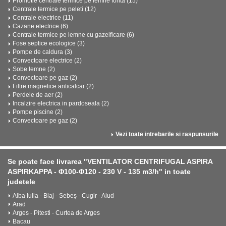
Promotie centrale termice pe lemne fonta (15)
Centrale termice pe peleti (12)
Centrale electrice (11)
Cazane electrice (6)
Centrale termice pe lemne cu gazeificare (6)
Fose septice ecologice (3)
Pompe de caldura (3)
Convectoare electrice (2)
Sobe lemne (2)
Convectoare pe gaz (2)
Filtre magnetice anticalcar (2)
Perdele de aer (2)
Incalzire electrica in pardoseala (2)
Pompe piscine (2)
Convectoare pe gaz (2)
Vezi toate intrebarile si raspunsurile
Se poate face livrarea "VENTILATOR CENTRIFUGAL ASPIRA
ASPIRKAPPA - Φ100-Φ120 - 230 V - 135 m3/h" in toate
judetele
Alba Iulia - Blaj - Sebeș - Cugir - Aiud
Arad
Arges - Pitesti - Curtea de Arges
Bacau