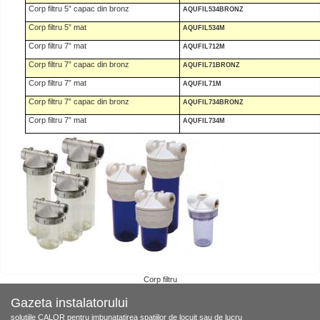
Corp filtru 5” capac din bronz
AQUFIL534BRONZ
Corp filtru 5” mat
AQUFIL534M
Corp filtru 7” mat
AQUFIL712M
Corp filtru 7” capac din bronz
AQUFIL71BRONZ
Corp filtru 7” mat
AQUFIL71M
Corp filtru 7” capac din bronz
AQUFIL734BRONZ
Corp filtru 7” mat
AQUFIL734M
Corp filtru
Gazeta instalatorului
solutiile CALOR pentru imbunatatirea spatiilor de locuit sau de lucru