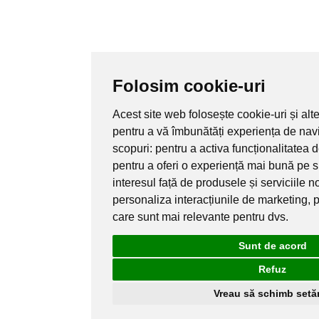
Folosim cookie-uri
Acest site web folosește cookie-uri și alt
pentru a vă îmbunătăți experiența de nav
scopuri:
pentru a activa funcționalitatea 
pentru a oferi o experiență mai bună pe s
interesul față de produsele și serviciile n
personaliza interacțiunile de marketing
,
p
care sunt mai relevante pentru dvs
.
Sunt de acord
Refuz
Vreau să schimb setăr