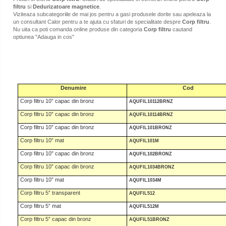
filtru
si
Dedurizatoare magnetice
.
Viziteaza subcategoriile de mai jos pentru a gasi produsele dorite sau apeleaza la
un consultant Calor pentru a te ajuta cu sfaturi de specialitate despre
Corp filtru
.
Nu uita ca poti comanda online produse din categoria
Corp filtru
cautand
optiunea "Adauga in cos"
Denumire
Cod
Corp filtru 10” capac din bronz
AQUFIL10112BRNZ
Corp filtru 10” capac din bronz
AQUFIL10114BRNZ
Corp filtru 10” capac din bronz
AQUFIL101BRONZ
Corp filtru 10” mat
AQUFIL101M
Corp filtru 10” capac din bronz
AQUFIL102BRONZ
Corp filtru 10” capac din bronz
AQUFIL1034BRONZ
Corp filtru 10” mat
AQUFIL1034M
Corp filtru 5” transparent
AQUFIL512
Corp filtru 5” mat
AQUFIL512M
Corp filtru 5” capac din bronz
AQUFIL51BRONZ