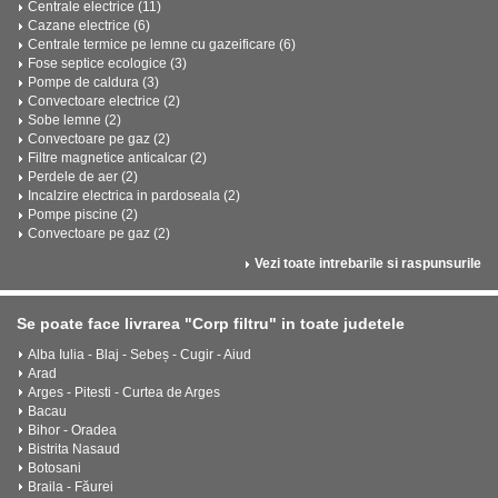
Centrale electrice (11)
Cazane electrice (6)
Centrale termice pe lemne cu gazeificare (6)
Fose septice ecologice (3)
Pompe de caldura (3)
Convectoare electrice (2)
Sobe lemne (2)
Convectoare pe gaz (2)
Filtre magnetice anticalcar (2)
Perdele de aer (2)
Incalzire electrica in pardoseala (2)
Pompe piscine (2)
Convectoare pe gaz (2)
Vezi toate intrebarile si raspunsurile
Se poate face livrarea "Corp filtru" in toate judetele
Alba Iulia - Blaj - Sebeș - Cugir - Aiud
Arad
Arges - Pitesti - Curtea de Arges
Bacau
Bihor - Oradea
Bistrita Nasaud
Botosani
Braila - Făurei