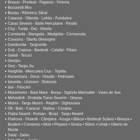
Brasov - Predeal - Fagaras - Victoria
Bucuresti Ilfov
Buzau - Râmnicu Sărat
Calarasi - Oltenita - Lehliu - Fundulea
Caras Severin - Baile Herculane - Resita
Cluj - Turda - Dej - Gherla
Constanta - Mangalia - Medgidia - Cernavoda
Covasna - Sfantu Gheorghe
Dambovita - Targoviste
Dolj - Craiova - Baolesti - Calafat - Filiasi
Galati - Tecuci
Giurgiu
Gorj - Targu Jiu
Harghita - Miercurea Ciuc - Toplita
Hunedoara - Deva - Orastie - Petrosani
Ialomita - Urziceni - Slobozia
Iasi - Pascani
Maramures - Baia Mare - Borșa - Sighetu Marmatiei - Viseu de Sus
Mehedinti - Drobeta-Turnu Severin - Orșova
Mures - Targu Mures - Reghin - Sighisoara
Olt - Bals - Caracal - Slatina - Corabia
Piatra Neamt - Roman - Bicaz - Targu Neamt
Prahova - Ploiesti - Câmpina - Azuga • Băicoi • Boldești-Scăeni • Breaza •
Bușteni • Comarnic • Mizil • Plopeni • Sinaia • Slănic • Urlați • Vălenii de
Munte
Salaj - Zalau