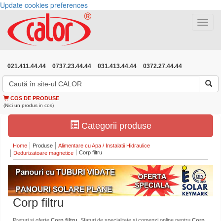
Update cookies preferences
Toggle
navigat
021.411.44.44
0737.23.44.44
031.413.44.44
0372.27.44.44
COS DE PRODUSE
(Nici un produs in cos)
Categorii produse
Home
Produse
Alimentare cu Apa / Instalatii Hidraulice
Corp filtru
Dedurizatoare magnetice
Corp filtru
Preturi si oferte
Corp filtru
. Sfaturi de specialitate si comenzi online pentru
Corp