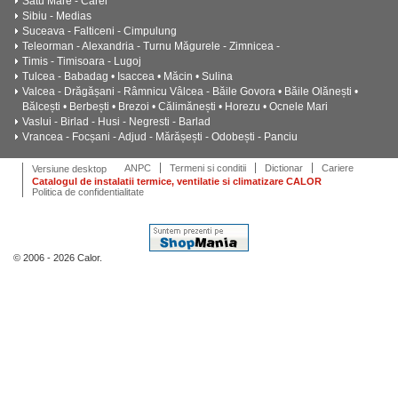
Satu Mare - Carei
Sibiu - Medias
Suceava - Falticeni - Cimpulung
Teleorman - Alexandria - Turnu Măgurele - Zimnicea -
Timis - Timisoara - Lugoj
Tulcea - Babadag • Isaccea • Măcin • Sulina
Valcea - Drăgășani - Râmnicu Vâlcea - Băile Govora • Băile Olănești •
Bălcești • Berbești • Brezoi • Călimănești • Horezu • Ocnele Mari
Vaslui - Birlad - Husi - Negresti - Barlad
Vrancea - Focșani - Adjud - Mărășești - Odobești - Panciu
ANPC
Termeni si conditii
Dictionar
Cariere
Versiune desktop
Catalogul de instalatii termice, ventilatie si climatizare CALOR
Politica de confidentialitate
© 2006 - 2026 Calor.