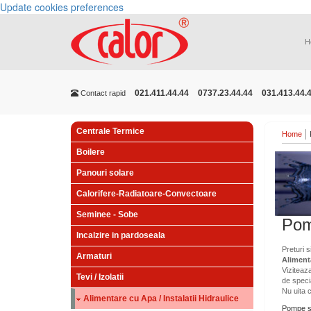
Update cookies preferences
H
021.411.44.44
0737.23.44.44
031.413.44.
Contact rapid
Centrale Termice
Home
Boilere
Panouri solare
Calorifere-Radiatoare-Convectoare
Seminee - Sobe
Pom
Incalzire in pardoseala
Preturi s
Armaturi
Alimenta
Viziteaza
Tevi / Izolatii
de speci
Nu uita 
Alimentare cu Apa / Instalatii Hidraulice
Pompe su