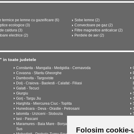
e termice pe lemne cu gazeificare (6)
Sobe lemne (2)
ptice ecologice (3)
Convectoare pe gaz (2)
e caldura (3)
Filtre magnetice anticalcar (2)
oare electrice (2)
Perdele de aer (2)
 in toate judetele
Constanta - Mangalia - Medgidia - Cernavoda
Covasna - Sfantu Gheorghe
Dambovita - Targoviste
Dolj - Craiova - Baolesti - Calafat - Filiasi
Galati - Tecuci
Giurgiu
Gorj - Targu Jiu
Harghita - Miercurea Ciuc - Toplita
Hunedoara - Deva - Orastie - Petrosani
Ialomita - Urziceni - Slobozia
Iasi - Pascani
Maramures - Baia Mare - Borșa - Sighetu Marmatiei - Viseu de
Folosim cookie-u
Sus