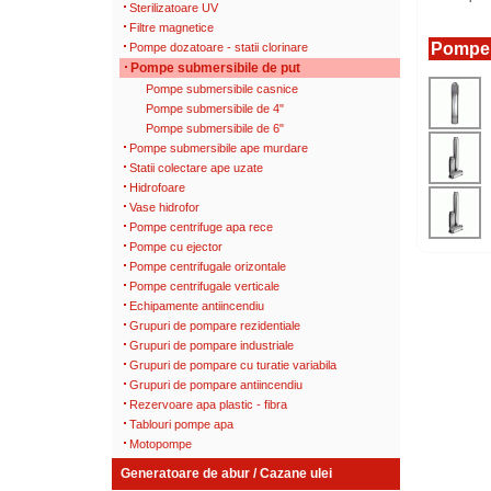
Sterilizatoare UV
Filtre magnetice
Pompe s
Pompe dozatoare - statii clorinare
Pompe submersibile de put
Pompe submersibile casnice
Pompe submersibile de 4"
Pompe submersibile de 6"
Pompe submersibile ape murdare
Statii colectare ape uzate
Hidrofoare
Vase hidrofor
Pompe centrifuge apa rece
Pompe cu ejector
Pompe centrifugale orizontale
Pompe centrifugale verticale
Echipamente antiincendiu
Grupuri de pompare rezidentiale
Grupuri de pompare industriale
Grupuri de pompare cu turatie variabila
Grupuri de pompare antiincendiu
Rezervoare apa plastic - fibra
Tablouri pompe apa
Motopompe
Generatoare de abur / Cazane ulei