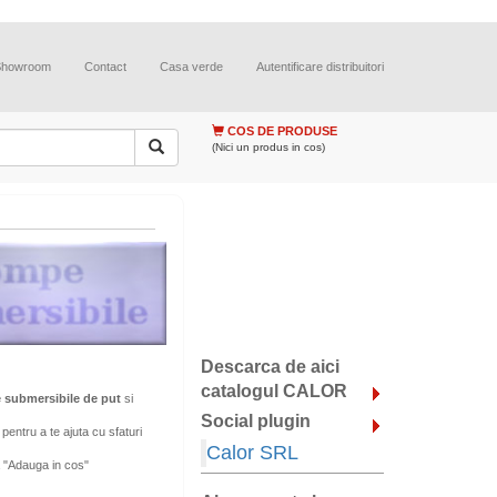
Showroom
Contact
Casa verde
Autentificare distribuitori
COS DE PRODUSE
(Nici un produs in cos)
Descarca de aici
catalogul CALOR
submersibile de put
si
Social plugin
pentru a te ajuta cu sfaturi
Calor SRL
 "Adauga in cos"