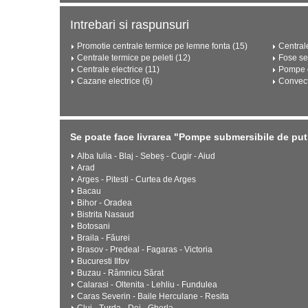
Intrebari si raspunsuri
Promotie centrale termice pe lemne fonta (15)
Central
Centrale termice pe peleti (12)
Fose se
Centrale electrice (11)
Pompe d
Cazane electrice (6)
Convect
Se poate face livrarea "Pompe submersibile de put"
Alba Iulia - Blaj - Sebeș - Cugir - Aiud
Arad
Arges - Pitesti - Curtea de Arges
Bacau
Bihor - Oradea
Bistrita Nasaud
Botosani
Braila - Făurei
Brasov - Predeal - Fagaras - Victoria
Bucuresti Ilfov
Buzau - Râmnicu Sărat
Calarasi - Oltenita - Lehliu - Fundulea
Caras Severin - Baile Herculane - Resita