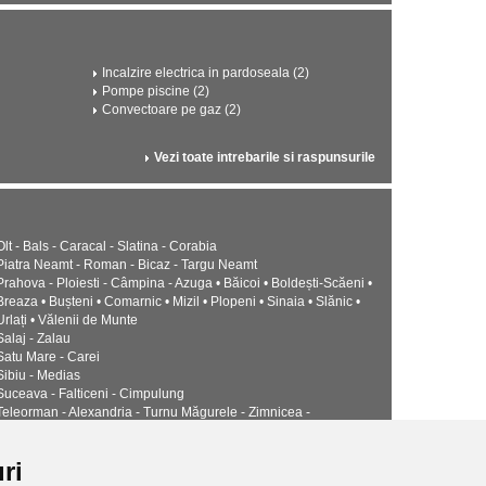
Incalzire electrica in pardoseala (2)
Pompe piscine (2)
Convectoare pe gaz (2)
Vezi toate intrebarile si raspunsurile
Olt - Bals - Caracal - Slatina - Corabia
Piatra Neamt - Roman - Bicaz - Targu Neamt
Prahova - Ploiesti - Câmpina - Azuga • Băicoi • Boldești-Scăeni •
Breaza • Bușteni • Comarnic • Mizil • Plopeni • Sinaia • Slănic •
Urlați • Vălenii de Munte
Salaj - Zalau
Satu Mare - Carei
Sibiu - Medias
Suceava - Falticeni - Cimpulung
Teleorman - Alexandria - Turnu Măgurele - Zimnicea -
Timis - Timisoara - Lugoj
Tulcea - Babadag • Isaccea • Măcin • Sulina
ri
Valcea - Drăgășani - Râmnicu Vâlcea - Băile Govora • Băile