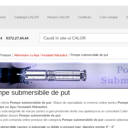
ome
Catalogul CALOR
Despre CALOR
Certificari
Cum cumpar
44
0372.27.44.44
Pompe submersibile de put
Produse
Alimentare cu Apa / Instalatii Hidraulice
pe submersibile de put
i oferte
Pompe submersibile de put
. Sfaturi de specialitate si comenzi online pentru
Pompe 
re cu Apa / Instalatii Hidraulice
.
 subcategoriile de mai jos pentru a gasi produsele dorite sau apeleaza la un consultant Calor 
alitate despre
Pompe submersibile de put
.
ca poti comanda online produse din categoria
Pompe submersibile de put
cautand optiunea
bmersibile casnice si industriale cu debite si presiuni mari. diametre pompe 4" - 6"