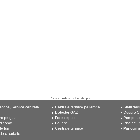
Pompe submersibile de put
rvice, Service centrale
Centrale termice pe lemne
Statii ded
Detector GAZ
Despre 
re pe gaz
Fose septice
Pompe a
ditionat
Boilere
Piscine -
de fum
Centrale termice
Panouri 
e circulatie