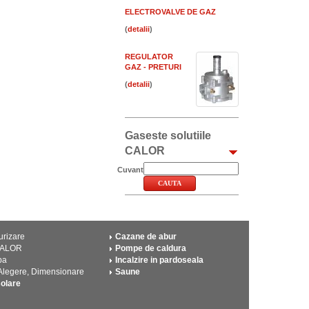
ELECTROVALVE DE GAZ
(
)
REGULATOR
GAZ - PRETURI
(
)
Gaseste solutiile
CALOR
Cuvant
urizare
Cazane de abur
CALOR
Pompe de caldura
pa
Incalzire in pardoseala
 Alegere, Dimensionare
Saune
solare