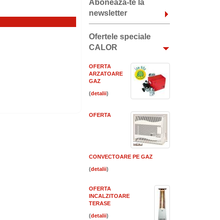
Aboneaza-te la
newsletter
Ofertele speciale
CALOR
OFERTA
ARZATOARE
GAZ
(
)
OFERTA
CONVECTOARE PE GAZ
(
)
OFERTA
INCALZITOARE
TERASE
(
)