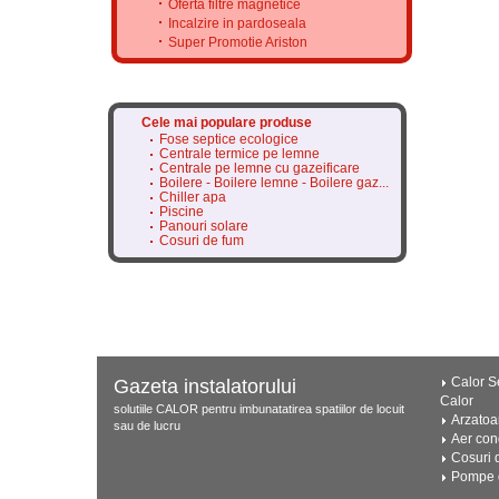
Oferta filtre magnetice
Incalzire in pardoseala
Super Promotie Ariston
Cele mai populare produse
Fose septice ecologice
Centrale termice pe lemne
Centrale pe lemne cu gazeificare
Boilere - Boilere lemne - Boilere gaz...
Chiller apa
Piscine
Panouri solare
Cosuri de fum
Calor Se
Gazeta instalatorului
Calor
solutiile CALOR pentru imbunatatirea spatiilor de locuit
Arzatoa
sau de lucru
Aer con
Cosuri 
Pompe d