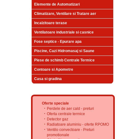
Elemente de Automatizari
Climatizare, Ventilare si Tratare aer
Incalzitoare terase
Ventilatoare industriale si casnice
Fose septice - Epurare apa
Piscine, Cazi Hidromasaj si Saune
Piese de schimb Centrale Termice
Contoare si Apometre
Casa si gradina
Oferte speciale
Perdele de aer cald - preturi
Oferta centrale termice
Detector gaz
Radiatoare aluminiu - oferte RPOMO
Ventilo convectoare - Preturi
promotionale