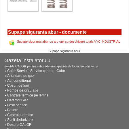
Supape siguranta abur - documente
Supape siguranta abur cu arc otel cu deschidere totala VYC INDUSTRIAL
Supape siguranta abur
Gazeta instalatorului
solutiile CALOR pentru imbunatatirea spatiilor de locuit sau de lucru
Calor Service, Service centrale Calor
Arzatoare pe gaz
Aer conditionat
Cosuri de fum
Pompe de circulatie
Centrale termice pe lemne
Detector GAZ
Fose septice
Boilere
Centrale termice
Statii dedurizare
Despre CALOR