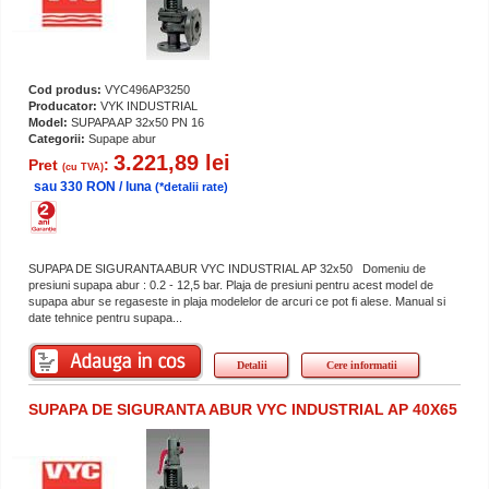
Cod produs:
VYC496AP3250
Producator:
VYK INDUSTRIAL
Model:
SUPAPA AP 32x50 PN 16
Categorii:
Supape abur
3.221,89 lei
Pret
:
(cu TVA)
sau 330 RON / luna
(*detalii rate)
SUPAPA DE SIGURANTA ABUR VYC INDUSTRIAL AP 32x50 Domeniu de
presiuni supapa abur : 0.2 - 12,5 bar. Plaja de presiuni pentru acest model de
supapa abur se regaseste in plaja modelelor de arcuri ce pot fi alese. Manual si
date tehnice pentru supapa...
Detalii
Cere informatii
SUPAPA DE SIGURANTA ABUR VYC INDUSTRIAL AP 40X65