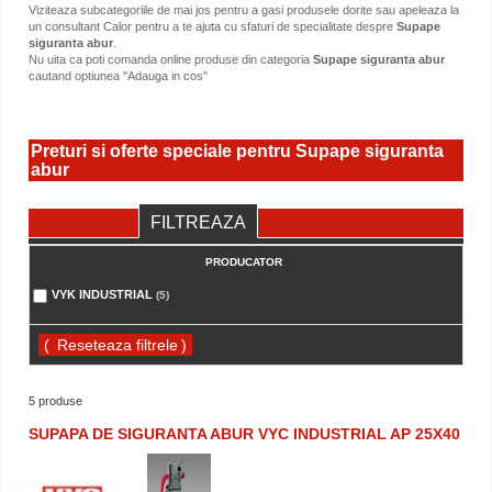
Viziteaza subcategoriile de mai jos pentru a gasi produsele dorite sau apeleaza la
un consultant Calor pentru a te ajuta cu sfaturi de specialitate despre
Supape
siguranta abur
.
Nu uita ca poti comanda online produse din categoria
Supape siguranta abur
cautand optiunea "Adauga in cos"
Preturi si oferte speciale pentru Supape siguranta
abur
FILTREAZA
PRODUCATOR
VYK INDUSTRIAL
(5)
(
)
5 produse
SUPAPA DE SIGURANTA ABUR VYC INDUSTRIAL AP 25X40