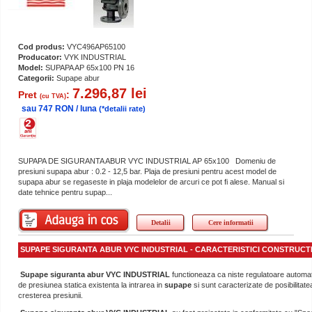
Cod produs:
VYC496AP65100
Producator:
VYK INDUSTRIAL
Model:
SUPAPA AP 65x100 PN 16
Categorii:
Supape abur
7.296,87 lei
Pret
:
(cu TVA)
sau 747 RON / luna
(*detalii rate)
SUPAPA DE SIGURANTA ABUR VYC INDUSTRIAL AP 65x100 Domeniu de
presiuni supapa abur : 0.2 - 12,5 bar. Plaja de presiuni pentru acest model de
supapa abur se regaseste in plaja modelelor de arcuri ce pot fi alese. Manual si
date tehnice pentru supap...
Detalii
Cere informatii
SUPAPE SIGURANTA ABUR VYC INDUSTRIAL - CARACTERISTICI CONSTRUCTI
Supape siguranta abur VYC INDUSTRIAL
functioneaza ca niste regulatoare automat
de presiunea statica existenta la intrarea in
supape
si sunt caracterizate de posibilitat
cresterea presiunii.