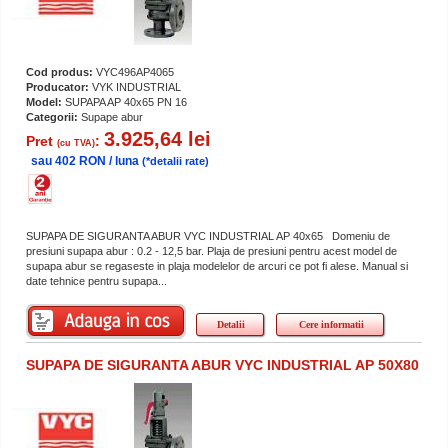
Cod produs:
VYC496AP4065
Producator:
VYK INDUSTRIAL
Model:
SUPAPA AP 40x65 PN 16
Categorii:
Supape abur
3.925,64 lei
Pret
:
(cu TVA)
sau 402 RON / luna
(*detalii rate)
SUPAPA DE SIGURANTA ABUR VYC INDUSTRIAL AP 40x65 Domeniu de
presiuni supapa abur : 0.2 - 12,5 bar. Plaja de presiuni pentru acest model de
supapa abur se regaseste in plaja modelelor de arcuri ce pot fi alese. Manual si
date tehnice pentru supapa...
Detalii
Cere informatii
SUPAPA DE SIGURANTA ABUR VYC INDUSTRIAL AP 50X80