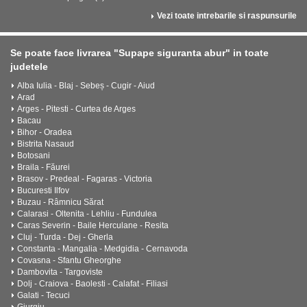
Vezi toate intrebarile si raspunsurile
Se poate face livrarea "Supape siguranta abur" in toate
judetele
Alba Iulia - Blaj - Sebeș - Cugir - Aiud
Arad
Arges - Pitesti - Curtea de Arges
Bacau
Bihor - Oradea
Bistrita Nasaud
Botosani
Braila - Făurei
Brasov - Predeal - Fagaras - Victoria
Bucuresti Ilfov
Buzau - Râmnicu Sărat
Calarasi - Oltenita - Lehliu - Fundulea
Caras Severin - Baile Herculane - Resita
Cluj - Turda - Dej - Gherla
Constanta - Mangalia - Medgidia - Cernavoda
Covasna - Sfantu Gheorghe
Dambovita - Targoviste
Dolj - Craiova - Baolesti - Calafat - Filiasi
Galati - Tecuci