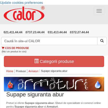
Update cookies preferences
Toggle
navigat
021.411.44.44
0737.23.44.44
031.413.44.44
0372.27.44.44
COS DE PRODUSE
(Nici un produs in cos)
Categorii produse
Supape siguranta abur
Home
Produse
Armaturi
Supape siguranta abur
Preturi si oferte
Supape siguranta abur
. Sfaturi de specialitate si comenzi online
pentru
Supape siguranta abur
si
Armaturi
.