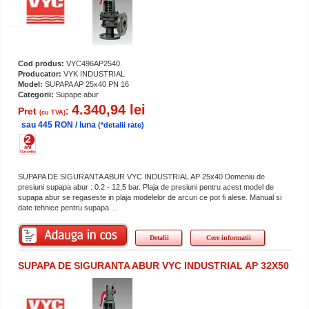
Cod produs:
VYC496AP2540
Producator:
VYK INDUSTRIAL
Model:
SUPAPA AP 25x40 PN 16
Categorii:
Supape abur
4.340,94 lei
Pret
:
(cu TVA)
sau 445 RON / luna
(*detalii rate)
SUPAPA DE SIGURANTA ABUR VYC INDUSTRIAL AP 25x40 Domeniu de
presiuni supapa abur : 0.2 - 12,5 bar. Plaja de presiuni pentru acest model de
supapa abur se regaseste in plaja modelelor de arcuri ce pot fi alese. Manual si
date tehnice pentru supapa ...
Detalii
Cere informatii
SUPAPA DE SIGURANTA ABUR VYC INDUSTRIAL AP 32X50