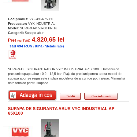
Cod produs:
VYC496AP5080
Producator:
VYK INDUSTRIAL
Model:
SUPAPA AP 50x80 PN 16
Categorii:
Supape abur
4.820,65 lei
Pret
:
(cu TVA)
sau 494 RON / luna
(*detalii rate)
SUPAPA DE SIGURANTA ABUR VYC INDUSTRIAL AP 50x80 Domeniu de
presiuni supapa abur : 0.2 - 12,5 bar. Plaja de presiuni pentru acest model de
supapa abur se regaseste in plaja modelelor de arcuri ce pot fi alese. Manual si
date tehnice pentru supapa...
Detalii
Cere informatii
SUPAPA DE SIGURANTA ABUR VYC INDUSTRIAL AP
65X100