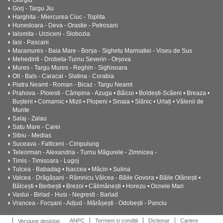
Giurgiu
Gorj - Targu Jiu
Harghita - Miercurea Ciuc - Toplita
Hunedoara - Deva - Orastie - Petrosani
Ialomita - Urziceni - Slobozia
Iasi - Pascani
Maramures - Baia Mare - Borșa - Sighetu Marmatiei - Viseu de Sus
Mehedinti - Drobeta-Turnu Severin - Orșova
Mures - Targu Mures - Reghin - Sighisoara
Olt - Bals - Caracal - Slatina - Corabia
Piatra Neamt - Roman - Bicaz - Targu Neamt
Prahova - Ploiesti - Câmpina - Azuga • Băicoi • Boldești-Scăeni • Breaza •
Bușteni • Comarnic • Mizil • Plopeni • Sinaia • Slănic • Urlați • Vălenii de
Munte
Salaj - Zalau
Satu Mare - Carei
Sibiu - Medias
Suceava - Falticeni - Cimpulung
Teleorman - Alexandria - Turnu Măgurele - Zimnicea -
Timis - Timisoara - Lugoj
Tulcea - Babadag • Isaccea • Măcin • Sulina
Valcea - Drăgășani - Râmnicu Vâlcea - Băile Govora • Băile Olănești •
Bălcești • Berbești • Brezoi • Călimănești • Horezu • Ocnele Mari
Vaslui - Birlad - Husi - Negresti - Barlad
Vrancea - Focșani - Adjud - Mărășești - Odobești - Panciu
ANPC
Termeni si conditii
Dictionar
Cariere
Versiune desktop