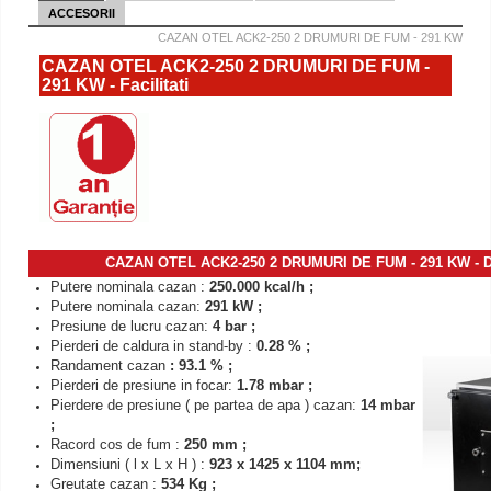
ACCESORII
CAZAN OTEL ACK2-250 2 DRUMURI DE FUM - 291 KW
CAZAN OTEL ACK2-250 2 DRUMURI DE FUM -
291 KW - Facilitati
CAZAN OTEL ACK2-250 2 DRUMURI DE FUM - 291 KW - 
Putere nominala cazan :
250.000 kcal/h ;
Putere nominala cazan:
291 kW ;
Presiune de lucru cazan:
4 bar ;
Pierderi de caldura in stand-by :
0.28 % ;
Randament cazan
: 93.1 % ;
Pierderi de presiune in focar:
1.78 mbar ;
Pierdere de presiune ( pe partea de apa ) cazan:
14 mbar
;
Racord cos de fum :
250 mm ;
Dimensiuni ( l x L x H ) :
923 x 1425 x 1104 mm;
Greutate cazan :
534 Kg ;