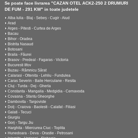
Se poate face livrarea "CAZAN OTEL ACK2-250 2 DRUMURI
DE FUM - 291 KW" in toate judetele
Alba Iulia - Blaj - Sebeș - Cugir - Aiud
Arad
Arges - Pitesti - Curtea de Arges
Bacau
Bihor - Oradea
Bistrita Nasaud
Botosani
Braila - Făurei
Brasov - Predeal - Fagaras - Victoria
Bucuresti Ilfov
Buzau - Râmnicu Sărat
Calarasi - Oltenita - Lehliu - Fundulea
Caras Severin - Baile Herculane - Resita
Cluj - Turda - Dej - Gherla
Constanta - Mangalia - Medgidia - Cernavoda
Covasna - Sfantu Gheorghe
Dambovita - Targoviste
Dolj - Craiova - Baolesti - Calafat - Filiasi
Galati - Tecuci
Giurgiu
Gorj - Targu Jiu
Harghita - Miercurea Ciuc - Toplita
Hunedoara - Deva - Orastie - Petrosani