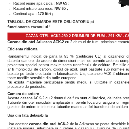
Racord iesire apa calda :
NW 65 ;
Racord intrare apa rece:
NW 65 ;
Continut apa
: 170 litri ;
TABLOUL DE COMANDA ESTE OBLIGATORIU pt
functionarea cazanului !
CAZAN OTEL ACK2-250 2 DRUMURI DE FUM - 291 KW
- C
Cazane din otel Arikazan ACK-2
cu 2 drumuri de fum, principale caracte
Eficienta ridicata
Randamentul ridicat de pana la 93 % (certificare CE) al cazanelor d
datorita camerei de ardere de dimensiuni mari ce permite arderea comple
proiectata special pentru maximizarea transferului de caldura. Emisiile
ar fi monoxidul de carbon, oxidul de azot, sunt pastrate sub normele e
bazate pe teste efectuate in laboratoarele UE, cazanele ACK-2 obtinand d
toate mediile sensibile din tarile europene.
Nu exista materiale periculoase pentru mediu si utilizate in cazanel
procesele de productie.
Camera de ardere
Aceste cazane ACK-2 cu 2 drumuri de fum sunt
cilindrice
, de inalta pre
Tuburile din otel inoxidabil amplasate in peretii focarului asigura un regi
gazelor de ardere in interiorul tuburilor marind astfel transferul de caldura
Usa din fata detasabila
Usa acestor
cazane din otel ACK-2
de la Arikazan se poate deschide in
instalare usoara, intretinere si curatare a cazanului. Dispune de un si