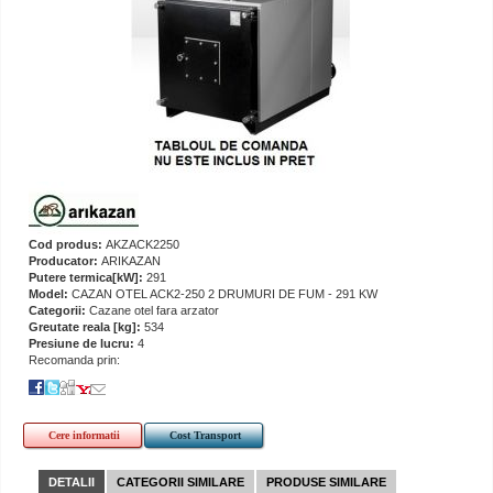
Cod produs:
AKZACK2250
Producator:
ARIKAZAN
Putere termica[kW]:
291
Model:
CAZAN OTEL ACK2-250 2 DRUMURI DE FUM - 291 KW
Categorii:
Cazane otel fara arzator
Greutate reala [kg]:
534
Presiune de lucru:
4
Recomanda prin:
Cere informatii
Cost Transport
DETALII
CATEGORII SIMILARE
PRODUSE SIMILARE