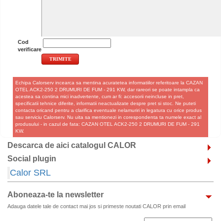
Cod
verificare
Echipa Calorserv incearca sa mentina acuratetea informatiilor referitoare la CAZAN
OTEL ACK2-250 2 DRUMURI DE FUM - 291 KW, dar rareori se poate intampla ca
acestea sa contina mici inadvertente, cum ar fi: accesorii neincluse in pret,
specificatii tehnice diferite, informatii neactualizate despre pret si stoc. Ne puteti
contacta oricand pentru a clarifica eventuale nelamuriri in legatura cu orice produs
sau serviciu Calorserv. Nu uita sa mentionezi in corespondenta ta numele exact al
produsului - in cazul de fata: CAZAN OTEL ACK2-250 2 DRUMURI DE FUM - 291
KW.
Descarca de aici catalogul CALOR
Social plugin
Calor SRL
Aboneaza-te la newsletter
Adauga datele tale de contact mai jos si primeste noutati CALOR prin email