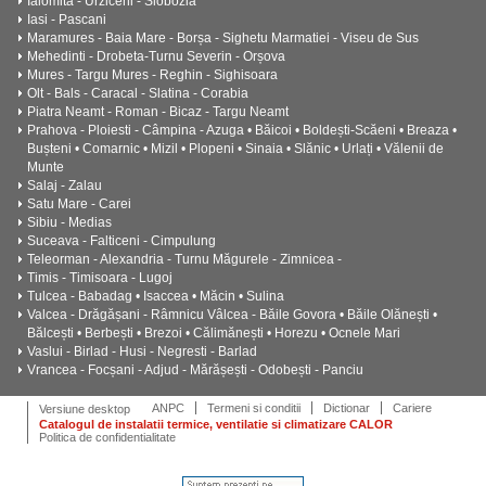
Ialomita - Urziceni - Slobozia
Iasi - Pascani
Maramures - Baia Mare - Borșa - Sighetu Marmatiei - Viseu de Sus
Mehedinti - Drobeta-Turnu Severin - Orșova
Mures - Targu Mures - Reghin - Sighisoara
Olt - Bals - Caracal - Slatina - Corabia
Piatra Neamt - Roman - Bicaz - Targu Neamt
Prahova - Ploiesti - Câmpina - Azuga • Băicoi • Boldești-Scăeni • Breaza •
Bușteni • Comarnic • Mizil • Plopeni • Sinaia • Slănic • Urlați • Vălenii de
Munte
Salaj - Zalau
Satu Mare - Carei
Sibiu - Medias
Suceava - Falticeni - Cimpulung
Teleorman - Alexandria - Turnu Măgurele - Zimnicea -
Timis - Timisoara - Lugoj
Tulcea - Babadag • Isaccea • Măcin • Sulina
Valcea - Drăgășani - Râmnicu Vâlcea - Băile Govora • Băile Olănești •
Bălcești • Berbești • Brezoi • Călimănești • Horezu • Ocnele Mari
Vaslui - Birlad - Husi - Negresti - Barlad
Vrancea - Focșani - Adjud - Mărășești - Odobești - Panciu
ANPC
Termeni si conditii
Dictionar
Cariere
Versiune desktop
Catalogul de instalatii termice, ventilatie si climatizare CALOR
Politica de confidentialitate