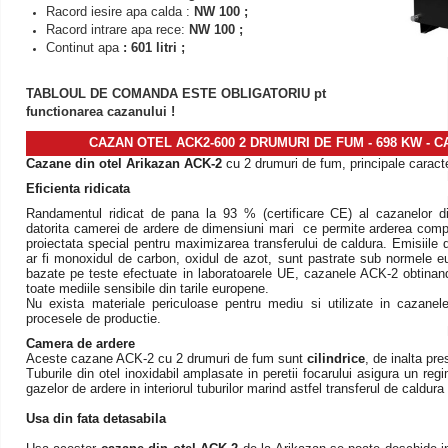
Racord iesire apa calda :
NW 100 ;
Racord intrare apa rece:
NW 100 ;
Continut apa
: 601 litri ;
TABLOUL DE COMANDA ESTE OBLIGATORIU pt
functionarea cazanului !
CAZAN OTEL ACK2-600 2 DRUMURI DE FUM - 698 KW
- C
Cazane din otel Arikazan ACK-2
cu 2 drumuri de fum, principale caracte
Eficienta ridicata
Randamentul ridicat de pana la 93 % (certificare CE) al cazanelor d
datorita camerei de ardere de dimensiuni mari ce permite arderea comple
proiectata special pentru maximizarea transferului de caldura. Emisiile
ar fi monoxidul de carbon, oxidul de azot, sunt pastrate sub normele e
bazate pe teste efectuate in laboratoarele UE, cazanele ACK-2 obtinand d
toate mediile sensibile din tarile europene.
Nu exista materiale periculoase pentru mediu si utilizate in cazanel
procesele de productie.
Camera de ardere
Aceste cazane ACK-2 cu 2 drumuri de fum sunt
cilindrice
, de inalta pre
Tuburile din otel inoxidabil amplasate in peretii focarului asigura un regi
gazelor de ardere in interiorul tuburilor marind astfel transferul de caldura
Usa din fata detasabila