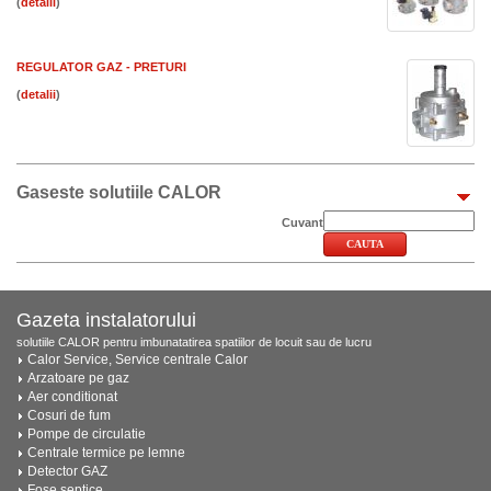
(
)
REGULATOR GAZ - PRETURI
(
)
Gaseste solutiile CALOR
Cuvant
Gazeta instalatorului
solutiile CALOR pentru imbunatatirea spatiilor de locuit sau de lucru
Calor Service, Service centrale Calor
Arzatoare pe gaz
Aer conditionat
Cosuri de fum
Pompe de circulatie
Centrale termice pe lemne
Detector GAZ
Fose septice