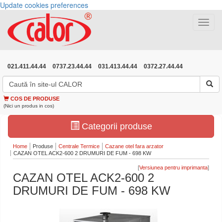
Update cookies preferences
Toggle
navigat
021.411.44.44
0737.23.44.44
031.413.44.44
0372.27.44.44
COS DE PRODUSE
(Nici un produs in cos)
Categorii produse
Home
Produse
Centrale Termice
Cazane otel fara arzator
CAZAN OTEL ACK2-600 2 DRUMURI DE FUM - 698 KW
[
]
CAZAN OTEL ACK2-600 2
DRUMURI DE FUM - 698 KW