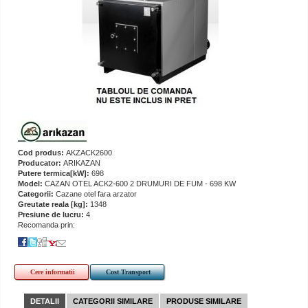
Cod produs:
AKZACK2600
Producator:
ARIKAZAN
Putere termica[kW]:
698
Model:
CAZAN OTEL ACK2-600 2 DRUMURI DE FUM - 698 KW
Categorii:
Cazane otel fara arzator
Greutate reala [kg]:
1348
Presiune de lucru:
4
Recomanda prin:
Cere informatii
Cost Transport
DETALII
CATEGORII SIMILARE
PRODUSE SIMILARE