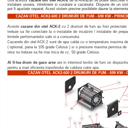
Usa acestor
cazane din otel ACK-2
de la Arikazan se poate deschide in
instalare usoara, intretinere si curatare a cazanului. Dispune de un si
pot fi ajustate separat. Acest sistem previne posibilele daune la elemente
CAZAN OTEL ACK2-600 2 DRUMURI DE FUM - 698 KW - PRINC
Aceste
cazane din otel ACK-2
cu 2 drumuri de fum au fost proiectate 
trebuie sa fie conectate la o instalatie de incalzire / instalatie de pre
limitele performantelor sale si a consumului.
Cazanele din otel ACK-2 sunt de apa calda cu o temperatura maxima de 
( optional, pana la 105 grade Celsius ) si o presiune maxima permisa de 
retur nu trebuie sa fie mai mica de cc. 50 grade Celsius.
Al II-lea drum de gaze arse
are in interiorul tevilor de fum un dispoziti
pentru a mari eficienta transferului de caldura catre apa.
CAZAN OTEL ACK2-600 2 DRUMURI DE FUM - 698 KW 