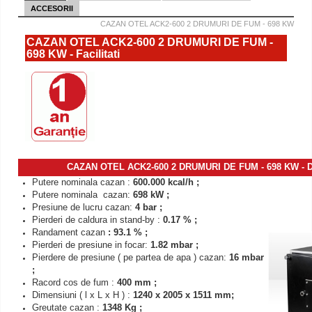
ACCESORII
CAZAN OTEL ACK2-600 2 DRUMURI DE FUM - 698 KW
CAZAN OTEL ACK2-600 2 DRUMURI DE FUM -
698 KW - Facilitati
CAZAN OTEL ACK2-600 2 DRUMURI DE FUM - 698 KW - 
Putere nominala cazan :
600.000 kcal/h ;
Putere nominala cazan:
698 kW ;
Presiune de lucru cazan:
4 bar ;
Pierderi de caldura in stand-by :
0.17 % ;
Randament cazan
: 93.1 % ;
Pierderi de presiune in focar:
1.82 mbar ;
Pierdere de presiune ( pe partea de apa ) cazan:
16 mbar
;
Racord cos de fum :
400 mm ;
Dimensiuni ( l x L x H ) :
1240 x 2005 x 1511 mm;
Greutate cazan :
1348 Kg ;