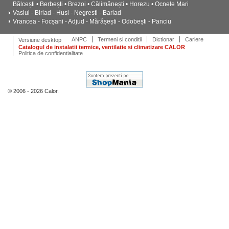
Bălcești • Berbești • Brezoi • Călimănești • Horezu • Ocnele Mari
Vaslui - Birlad - Husi - Negresti - Barlad
Vrancea - Focșani - Adjud - Mărășești - Odobești - Panciu
ANPC
Termeni si conditii
Dictionar
Cariere
Versiune desktop
Catalogul de instalatii termice, ventilatie si climatizare CALOR
Politica de confidentialitate
© 2006 - 2026 Calor.