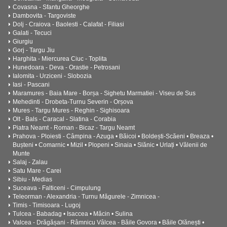
Covasna - Sfantu Gheorghe
Dambovita - Targoviste
Dolj - Craiova - Baolesti - Calafat - Filiasi
Galati - Tecuci
Giurgiu
Gorj - Targu Jiu
Harghita - Miercurea Ciuc - Toplita
Hunedoara - Deva - Orastie - Petrosani
Ialomita - Urziceni - Slobozia
Iasi - Pascani
Maramures - Baia Mare - Borșa - Sighetu Marmatiei - Viseu de Sus
Mehedinti - Drobeta-Turnu Severin - Orșova
Mures - Targu Mures - Reghin - Sighisoara
Olt - Bals - Caracal - Slatina - Corabia
Piatra Neamt - Roman - Bicaz - Targu Neamt
Prahova - Ploiesti - Câmpina - Azuga • Băicoi • Boldești-Scăeni • Breaza •
Bușteni • Comarnic • Mizil • Plopeni • Sinaia • Slănic • Urlați • Vălenii de
Munte
Salaj - Zalau
Satu Mare - Carei
Sibiu - Medias
Suceava - Falticeni - Cimpulung
Teleorman - Alexandria - Turnu Măgurele - Zimnicea -
Timis - Timisoara - Lugoj
Tulcea - Babadag • Isaccea • Măcin • Sulina
Valcea - Drăgășani - Râmnicu Vâlcea - Băile Govora • Băile Olănești •