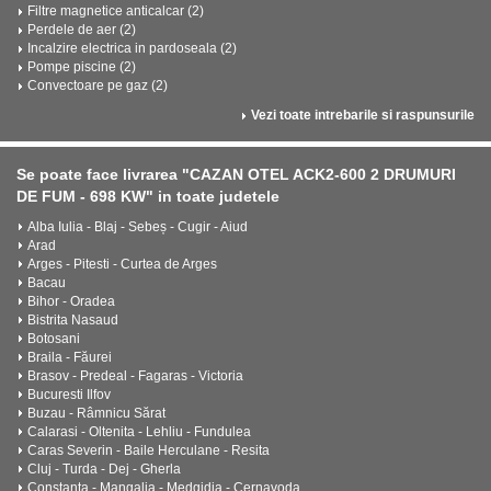
Filtre magnetice anticalcar (2)
Perdele de aer (2)
Incalzire electrica in pardoseala (2)
Pompe piscine (2)
Convectoare pe gaz (2)
Vezi toate intrebarile si raspunsurile
Se poate face livrarea "CAZAN OTEL ACK2-600 2 DRUMURI
DE FUM - 698 KW" in toate judetele
Alba Iulia - Blaj - Sebeș - Cugir - Aiud
Arad
Arges - Pitesti - Curtea de Arges
Bacau
Bihor - Oradea
Bistrita Nasaud
Botosani
Braila - Făurei
Brasov - Predeal - Fagaras - Victoria
Bucuresti Ilfov
Buzau - Râmnicu Sărat
Calarasi - Oltenita - Lehliu - Fundulea
Caras Severin - Baile Herculane - Resita
Cluj - Turda - Dej - Gherla
Constanta - Mangalia - Medgidia - Cernavoda