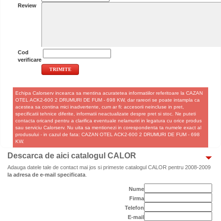
Review
Cod
verificare
Echipa Calorserv incearca sa mentina acuratetea informatiilor referitoare la CAZAN
OTEL ACK2-600 2 DRUMURI DE FUM - 698 KW, dar rareori se poate intampla ca
acestea sa contina mici inadvertente, cum ar fi: accesorii neincluse in pret,
specificatii tehnice diferite, informatii neactualizate despre pret si stoc. Ne puteti
contacta oricand pentru a clarifica eventuale nelamuriri in legatura cu orice produs
sau serviciu Calorserv. Nu uita sa mentionezi in corespondenta ta numele exact al
produsului - in cazul de fata: CAZAN OTEL ACK2-600 2 DRUMURI DE FUM - 698
KW.
Descarca de aici catalogul CALOR
Adauga datele tale de contact mai jos si primeste catalogul CALOR pentru 2008-2009
la adresa de e-mail specificata
.
Nume
Firma
Telefon
E-mail