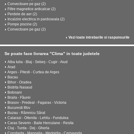
Convectoare pe gaz (2)
Filtre magnetice anticalcar (2)
Perdele de aer (2)
Incalzire electrica in pardoseala (2)
Pompe piscine (2)
Convectoare pe gaz (2)
Vezi toate intrebarile si raspunsurile
Se poate face livrarea "Clima" in toate judetele
Alba Iulia - Blaj - Sebeș - Cugir - Aiud
Arad
Arges - Pitesti - Curtea de Arges
Bacau
Bihor - Oradea
Bistrita Nasaud
Botosani
Braila - Făurei
Brasov - Predeal - Fagaras - Victoria
Bucuresti Ilfov
Buzau - Râmnicu Sărat
Calarasi - Oltenita - Lehliu - Fundulea
Caras Severin - Baile Herculane - Resita
Cluj - Turda - Dej - Gherla
Constanta - Mangalia - Medgidia - Cernavoda