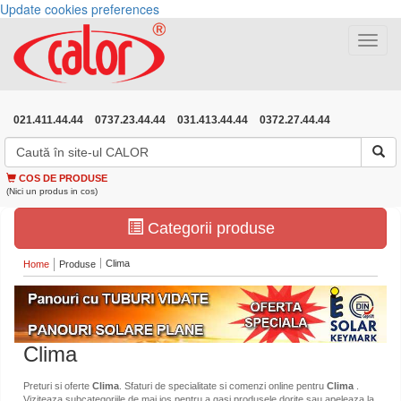
Update cookies preferences
Toggle
navigat
021.411.44.44
0737.23.44.44
031.413.44.44
0372.27.44.44
COS DE PRODUSE
(Nici un produs in cos)
Categorii produse
Clima
Home
Produse
Clima
Preturi si oferte
Clima
. Sfaturi de specialitate si comenzi online pentru
Clima
.
Viziteaza subcategoriile de mai jos pentru a gasi produsele dorite sau apeleaza la