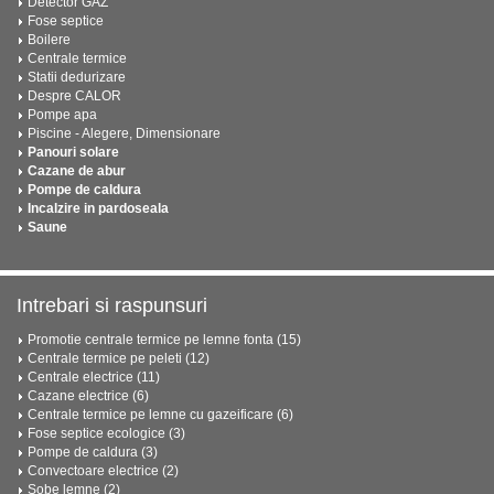
Detector GAZ
Fose septice
Boilere
Centrale termice
Statii dedurizare
Despre CALOR
Pompe apa
Piscine - Alegere, Dimensionare
Panouri solare
Cazane de abur
Pompe de caldura
Incalzire in pardoseala
Saune
Intrebari si raspunsuri
Promotie centrale termice pe lemne fonta (15)
Centrale termice pe peleti (12)
Centrale electrice (11)
Cazane electrice (6)
Centrale termice pe lemne cu gazeificare (6)
Fose septice ecologice (3)
Pompe de caldura (3)
Convectoare electrice (2)
Sobe lemne (2)