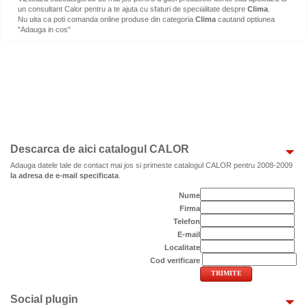
un consultant Calor pentru a te ajuta cu sfaturi de specialitate despre
Clima
.
Nu uita ca poti comanda online produse din categoria
Clima
cautand optiunea
"Adauga in cos"
Descarca de aici catalogul CALOR
Adauga datele tale de contact mai jos si primeste catalogul CALOR pentru 2008-2009
la adresa de e-mail specificata
.
Nume
Firma
Telefon
E-mail
Localitate
Cod verificare
Social plugin