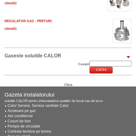
(
)
REGULATOR GAZ - PRETURI
(
)
Gaseste solutiile CALOR
Cuvant
Clima
Gazeta instalatorului
solutiile CALOR pentru imbunatatirea spatiilor de locuit sau de lucru
Calor Service, Service centrale Calor
Arzatoare pe gaz
Aer conditionat
Cosuri de fum
Pompe de circulatie
Centrale termice pe lemne