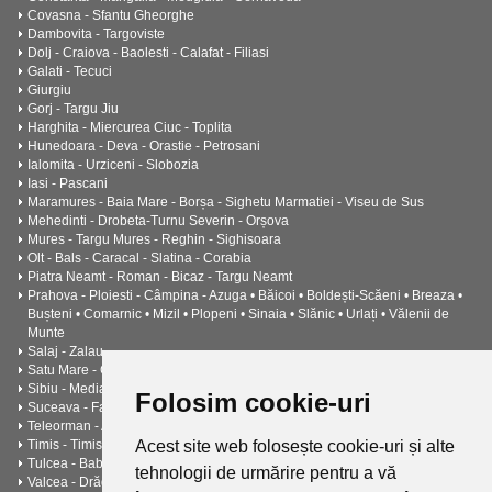
Covasna - Sfantu Gheorghe
Dambovita - Targoviste
Dolj - Craiova - Baolesti - Calafat - Filiasi
Galati - Tecuci
Giurgiu
Gorj - Targu Jiu
Harghita - Miercurea Ciuc - Toplita
Hunedoara - Deva - Orastie - Petrosani
Ialomita - Urziceni - Slobozia
Iasi - Pascani
Maramures - Baia Mare - Borșa - Sighetu Marmatiei - Viseu de Sus
Mehedinti - Drobeta-Turnu Severin - Orșova
Mures - Targu Mures - Reghin - Sighisoara
Olt - Bals - Caracal - Slatina - Corabia
Piatra Neamt - Roman - Bicaz - Targu Neamt
Prahova - Ploiesti - Câmpina - Azuga • Băicoi • Boldești-Scăeni • Breaza •
Bușteni • Comarnic • Mizil • Plopeni • Sinaia • Slănic • Urlați • Vălenii de
Munte
Salaj - Zalau
Satu Mare - Carei
Sibiu - Medias
Folosim cookie-uri
Suceava - Falticeni - Cimpulung
Teleorman - Alexandria - Turnu Măgurele - Zimnicea -
Timis - Timisoara - Lugoj
Acest site web folosește cookie-uri și alte
Tulcea - Babadag • Isaccea • Măcin • Sulina
tehnologii de urmărire pentru a vă
Valcea - Drăgășani - Râmnicu Vâlcea - Băile Govora • Băile Olănești •