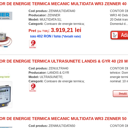
R DE ENERGIE TERMICA MECANIC MULTIDATA WR3 ZENNER 40 (
Cod produs:
ZENMULTIDATA40
CONTOR DE 
Producator:
ZENNER
WR3 40 Debit
Model:
MULTIDATA S1;
20 Debit tra
Categorii:
Contoare de energie termica;
Domeniul d..
3.919,21 lei
Pret
:
(cu TVA)
sau 402 RON / luna
(*detalii rate)
R DE ENERGIE TERMICA ULTRASUNETE LANDIS & GYR 40 (20 M
Cod produs:
ZENULTRA40
CONTOR DE 
Producator:
LANDIS & GYR
tehnice: Dom
Model:
ULTRASUNETE;
energie term
Categorii:
Contoare de energie termica;
nominal: 10 
Detalii
R DE ENERGIE TERMICA MECANIC MULTIDATA WR3 ZENNER 50 (
Cod produs:
ZENMULTIDATA50
CONTOR DE 