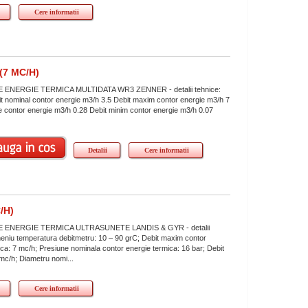
Cere informatii
7 MC/H)
ENERGIE TERMICA MULTIDATA WR3 ZENNER - detalii tehnice:
 nominal contor energie m3/h 3.5 Debit maxim contor energie m3/h 7
tie contor energie m3/h 0.28 Debit minim contor energie m3/h 0.07
.
Detalii
Cere informatii
/H)
ENERGIE TERMICA ULTRASUNETE LANDIS & GYR - detalii
eniu temperatura debitmetru: 10 – 90 grC; Debit maxim contor
ica: 7 mc/h; Presiune nominala contor energie termica: 16 bar; Debit
 mc/h; Diametru nomi...
Cere informatii