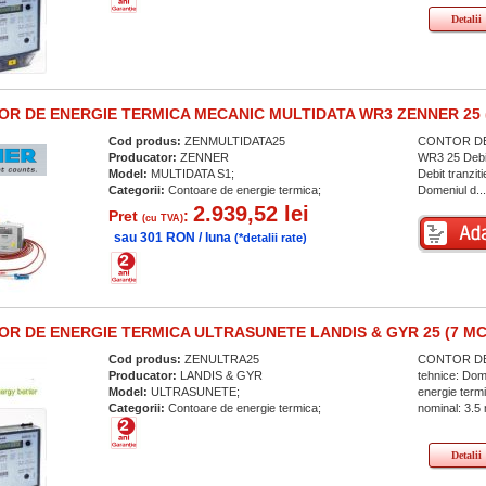
Detalii
R DE ENERGIE TERMICA MECANIC MULTIDATA WR3 ZENNER 25 (
Cod produs:
ZENMULTIDATA25
CONTOR DE 
Producator:
ZENNER
WR3 25 Debit
Model:
MULTIDATA S1;
Debit tranzi
Categorii:
Contoare de energie termica;
Domeniul d..
2.939,52 lei
Pret
:
(cu TVA)
sau 301 RON / luna
(*detalii rate)
R DE ENERGIE TERMICA ULTRASUNETE LANDIS & GYR 25 (7 MC
Cod produs:
ZENULTRA25
CONTOR DE 
Producator:
LANDIS & GYR
tehnice: Dom
Model:
ULTRASUNETE;
energie term
Categorii:
Contoare de energie termica;
nominal: 3.5
Detalii