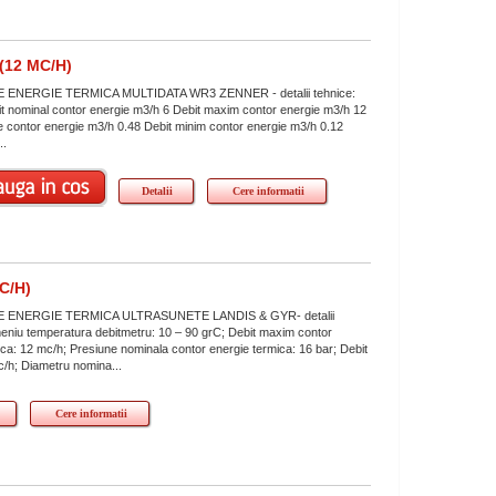
12 MC/H)
ENERGIE TERMICA MULTIDATA WR3 ZENNER - detalii tehnice:
 nominal contor energie m3/h 6 Debit maxim contor energie m3/h 12
tie contor energie m3/h 0.48 Debit minim contor energie m3/h 0.12
..
Detalii
Cere informatii
C/H)
ENERGIE TERMICA ULTRASUNETE LANDIS & GYR- detalii
eniu temperatura debitmetru: 10 – 90 grC; Debit maxim contor
ica: 12 mc/h; Presiune nominala contor energie termica: 16 bar; Debit
c/h; Diametru nomina...
Cere informatii