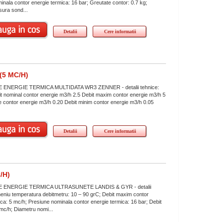
inala contor energie termica: 16 bar; Greutate contor: 0.7 kg;
ura sond...
Detalii
Cere informatii
5 MC/H)
ENERGIE TERMICA MULTIDATA WR3 ZENNER - detalii tehnice:
 nominal contor energie m3/h 2.5 Debit maxim contor energie m3/h 5
tie contor energie m3/h 0.20 Debit minim contor energie m3/h 0.05
.
Detalii
Cere informatii
/H)
ENERGIE TERMICA ULTRASUNETE LANDIS & GYR - detalii
eniu temperatura debitmetru: 10 – 90 grC; Debit maxim contor
ica: 5 mc/h; Presiune nominala contor energie termica: 16 bar; Debit
 mc/h; Diametru nomi...