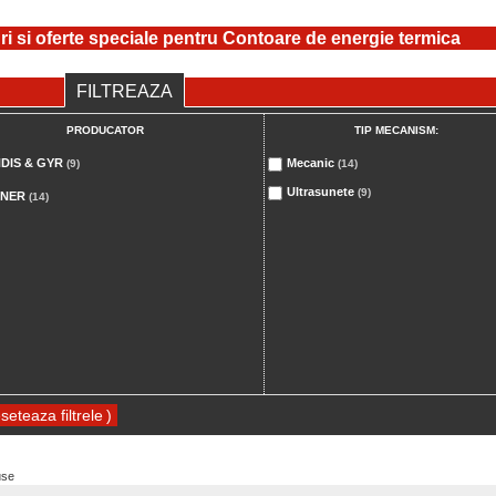
ri si oferte speciale pentru Contoare de energie termica
FILTREAZA
PRODUCATOR
TIP MECANISM:
DIS & GYR
Mecanic
(9)
(14)
Ultrasunete
(9)
NNER
(14)
)
use