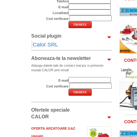
Telefon
E-mail
Localitate
Cod verificare
Social plugin
Calor SRL
Aboneaza-te la newsletter
CONTO
Adauga datele tale de contact mai jos si primeste
noutati CALOR prin email
E-mail
Cod verificare
Ofertele speciale
CALOR
CONTO
OFERTA ARZATOARE GAZ
(
)