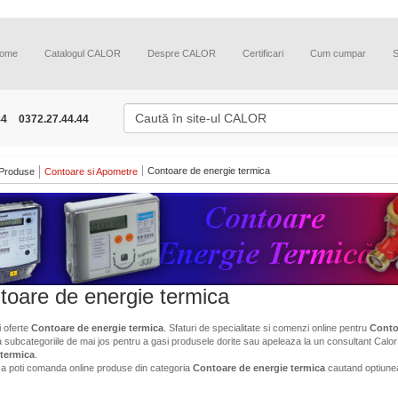
ome
Catalogul CALOR
Despre CALOR
Certificari
Cum cumpar
44
0372.27.44.44
Contoare de energie termica
Produse
Contoare si Apometre
toare de energie termica
i oferte
Contoare de energie termica
. Sfaturi de specialitate si comenzi online pentru
Conto
a subcategoriile de mai jos pentru a gasi produsele dorite sau apeleaza la un consultant Calor 
 termica
.
ca poti comanda online produse din categoria
Contoare de energie termica
cautand optiune