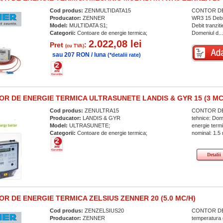
Cod produs:
ZENMULTIDATA15
CONTOR DE 
Producator:
ZENNER
WR3 15 Debit
Model:
MULTIDATA S1;
Debit tranzi
Categorii:
Contoare de energie termica;
Domeniul d..
2.022,08 lei
Pret
:
(cu TVA)
sau 207 RON / luna
(*detalii rate)
R DE ENERGIE TERMICA ULTRASUNETE LANDIS & GYR 15 (3 MC
Cod produs:
ZENULTRA15
CONTOR DE 
Producator:
LANDIS & GYR
tehnice: Dom
Model:
ULTRASUNETE;
energie term
Categorii:
Contoare de energie termica;
nominal: 1.5
Detalii
R DE ENERGIE TERMICA ZELSIUS ZENNER 20 (5.0 MC/H)
Cod produs:
ZENZELSIUS20
CONTOR DE 
Producator:
ZENNER
temperatura 