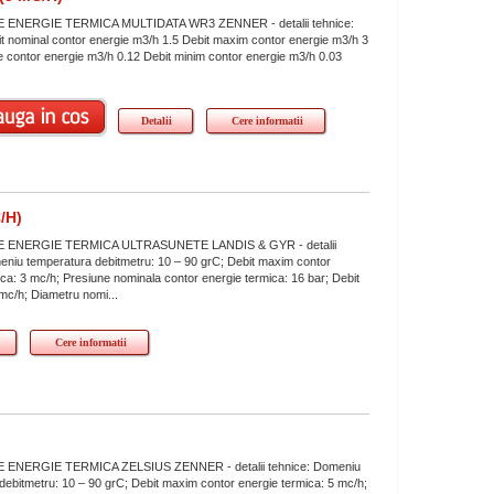
ENERGIE TERMICA MULTIDATA WR3 ZENNER - detalii tehnice:
 nominal contor energie m3/h 1.5 Debit maxim contor energie m3/h 3
tie contor energie m3/h 0.12 Debit minim contor energie m3/h 0.03
.
Detalii
Cere informatii
/H)
ENERGIE TERMICA ULTRASUNETE LANDIS & GYR - detalii
eniu temperatura debitmetru: 10 – 90 grC; Debit maxim contor
ica: 3 mc/h; Presiune nominala contor energie termica: 16 bar; Debit
 mc/h; Diametru nomi...
Cere informatii
ENERGIE TERMICA ZELSIUS ZENNER - detalii tehnice: Domeniu
debitmetru: 10 – 90 grC; Debit maxim contor energie termica: 5 mc/h;