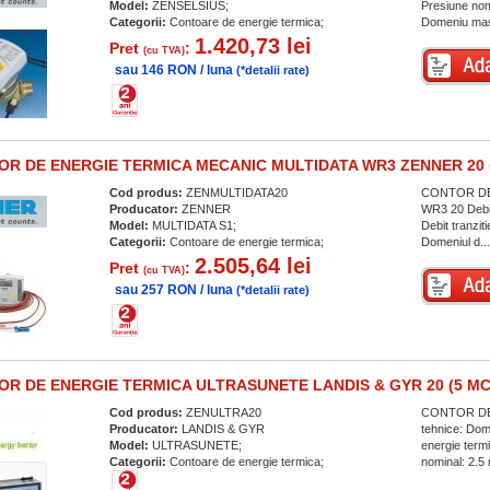
Model:
ZENSELSIUS;
Presiune nom
Categorii:
Contoare de energie termica;
Domeniu mas
1.420,73 lei
Pret
:
(cu TVA)
sau 146 RON / luna
(*detalii rate)
R DE ENERGIE TERMICA MECANIC MULTIDATA WR3 ZENNER 20 (
Cod produs:
ZENMULTIDATA20
CONTOR DE 
Producator:
ZENNER
WR3 20 Debit
Model:
MULTIDATA S1;
Debit tranzi
Categorii:
Contoare de energie termica;
Domeniul d..
2.505,64 lei
Pret
:
(cu TVA)
sau 257 RON / luna
(*detalii rate)
R DE ENERGIE TERMICA ULTRASUNETE LANDIS & GYR 20 (5 MC
Cod produs:
ZENULTRA20
CONTOR DE 
Producator:
LANDIS & GYR
tehnice: Dom
Model:
ULTRASUNETE;
energie term
Categorii:
Contoare de energie termica;
nominal: 2.5