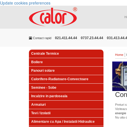
Update cookies preferences
H
021.411.44.44
0737.23.44.44
031.413.44.
Contact rapid
Centrale Termice
Home
Boilere
Panouri solare
Calorifere-Radiatoare-Convectoare
Seminee - Sobe
Con
Incalzire in pardoseala
Armaturi
Preturi s
Viziteaz
Tevi / Izolatii
energie
Nu uita 
Alimentare cu Apa / Instalatii Hidraulice