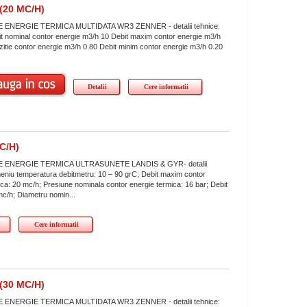
20 MC/H)
ENERGIE TERMICA MULTIDATA WR3 ZENNER - detalii tehnice:
 nominal contor energie m3/h 10 Debit maxim contor energie m3/h
nzitie contor energie m3/h 0.80 Debit minim contor energie m3/h 0.20
.
Detalii
Cere informatii
C/H)
ENERGIE TERMICA ULTRASUNETE LANDIS & GYR- detalii
eniu temperatura debitmetru: 10 – 90 grC; Debit maxim contor
ica: 20 mc/h; Presiune nominala contor energie termica: 16 bar; Debit
mc/h; Diametru nomin...
Cere informatii
30 MC/H)
ENERGIE TERMICA MULTIDATA WR3 ZENNER - detalii tehnice: