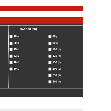
RACORD [DN]:
15
65
(4)
(2)
20
80
(3)
(2)
25
100
(2)
(2)
32
125
(2)
(0)
40
150
(2)
(1)
50
200
(2)
(1)
250
(0)
300
(0)