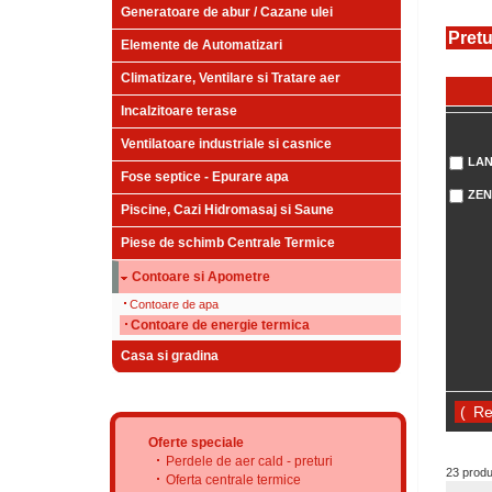
Generatoare de abur / Cazane ulei
Pretu
Elemente de Automatizari
Climatizare, Ventilare si Tratare aer
Incalzitoare terase
Ventilatoare industriale si casnice
LAN
Fose septice - Epurare apa
ZE
Piscine, Cazi Hidromasaj si Saune
Piese de schimb Centrale Termice
Contoare si Apometre
Contoare de apa
Contoare de energie termica
Casa si gradina
(
Oferte speciale
Perdele de aer cald - preturi
23 prod
Oferta centrale termice