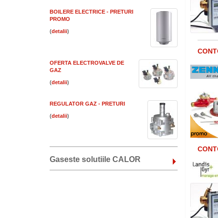
BOILERE ELECTRICE - PRETURI
PROMO
(
)
CONTO
OFERTA ELECTROVALVE DE
GAZ
(
)
REGULATOR GAZ - PRETURI
(
)
CONTO
Gaseste solutiile CALOR