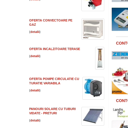
OFERTA CONVECTOARE PE
GAZ
(
)
CONTO
OFERTA INCALZITOARE TERASE
(
)
OFERTA POMPE CIRCULATIE CU
TURATIE VARIABILA
(
)
CONTO
PANOURI SOLARE CU TUBURI
VIDATE - PRETURI
(
)