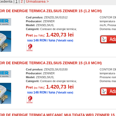
cedenta
|
1
|
2
|
Urmatoarea >
R DE ENERGIE TERMICA ZELSIUS ZENNER 15 (1.2 MC/H)
Cod produs:
ZENZELSIUS1512
CONTOR DE 
Producator:
ZENNER
temperatura 
Model:
ZENSELSIUS;
mc/h; Presiu
Categorii:
Contoare de energie termica;
Domeniu mas
1.420,73 lei
Pret
:
(cu TVA)
sau 146 RON / luna
(*detalii rate)
R DE ENERGIE TERMICA ZELSIUS ZENNER 15 (3.0 MC/H)
Cod produs:
ZENZELSIUS1530
CONTOR DE 
Producator:
ZENNER
temperatura 
Model:
ZENSELSIUS;
Presiune nom
Categorii:
Contoare de energie termica;
Domeniu mas
1.420,73 lei
Pret
:
(cu TVA)
sau 146 RON / luna
(*detalii rate)
R DE ENERGIE TERMICA MECANIC MULTIDATA WR3 ZENNER 15 (