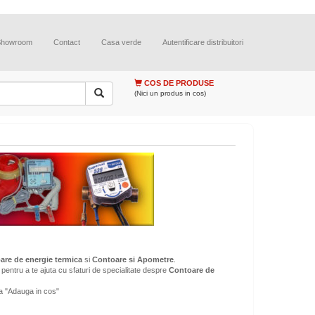
Showroom
Contact
Casa verde
Autentificare distribuitori
COS DE PRODUSE
(Nici un produs in cos)
are de energie termica
si
Contoare si Apometre
.
pentru a te ajuta cu sfaturi de specialitate despre
Contoare de
a "Adauga in cos"