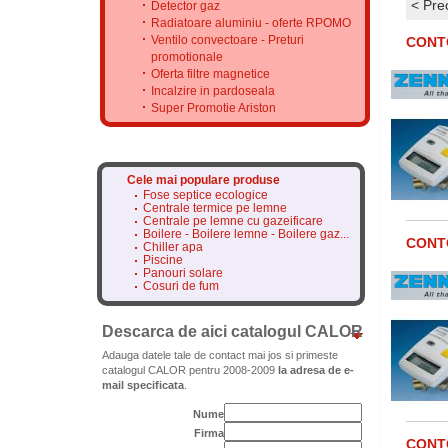
< Pre
Detector gaz
Radiatoare aluminiu - oferte RPOMO
Ventilo convectoare - Preturi
CONTO
promotionale
Oferta filtre magnetice
Incalzire in pardoseala
Super Promotie Ariston
Cele mai populare produse
Fose septice ecologice
Centrale termice pe lemne
Centrale pe lemne cu gazeificare
Boilere - Boilere lemne - Boilere gaz...
CONTO
Chiller apa
Piscine
Panouri solare
Cosuri de fum
Descarca de aici catalogul CALOR
Adauga datele tale de contact mai jos si primeste
catalogul CALOR pentru 2008-2009
la adresa de e-
mail specificata
.
Nume
Firma
CONTO