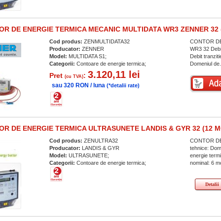
R DE ENERGIE TERMICA MECANIC MULTIDATA WR3 ZENNER 32 (
Cod produs:
ZENMULTIDATA32
CONTOR DE 
Producator:
ZENNER
WR3 32 Debit
Model:
MULTIDATA S1;
Debit tranzi
Categorii:
Contoare de energie termica;
Domeniul de.
3.120,11 lei
Pret
:
(cu TVA)
sau 320 RON / luna
(*detalii rate)
R DE ENERGIE TERMICA ULTRASUNETE LANDIS & GYR 32 (12 M
Cod produs:
ZENULTRA32
CONTOR DE 
Producator:
LANDIS & GYR
tehnice: Dom
Model:
ULTRASUNETE;
energie term
Categorii:
Contoare de energie termica;
nominal: 6 m
Detalii