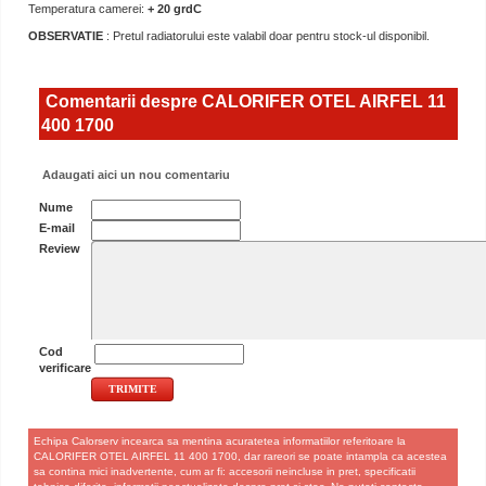
Temperatura camerei:
+ 20 grdC
OBSERVATIE
: Pretul radiatorului este valabil doar pentru stock-ul disponibil.
Comentarii despre CALORIFER OTEL AIRFEL 11
400 1700
Adaugati aici un nou comentariu
Nume
E-mail
Review
Cod
verificare
Echipa Calorserv incearca sa mentina acuratetea informatiilor referitoare la
CALORIFER OTEL AIRFEL 11 400 1700, dar rareori se poate intampla ca acestea
sa contina mici inadvertente, cum ar fi: accesorii neincluse in pret, specificatii