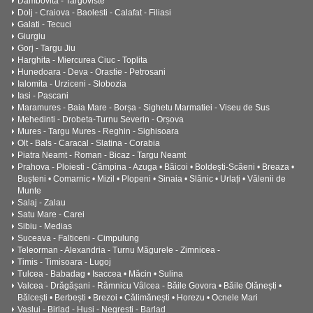
Dambovita - Targoviste
Dolj - Craiova - Baolesti - Calafat - Filiasi
Galati - Tecuci
Giurgiu
Gorj - Targu Jiu
Harghita - Miercurea Ciuc - Toplita
Hunedoara - Deva - Orastie - Petrosani
Ialomita - Urziceni - Slobozia
Iasi - Pascani
Maramures - Baia Mare - Borșa - Sighetu Marmatiei - Viseu de Sus
Mehedinti - Drobeta-Turnu Severin - Orșova
Mures - Targu Mures - Reghin - Sighisoara
Olt - Bals - Caracal - Slatina - Corabia
Piatra Neamt - Roman - Bicaz - Targu Neamt
Prahova - Ploiesti - Câmpina - Azuga • Băicoi • Boldești-Scăeni • Breaza •
Bușteni • Comarnic • Mizil • Plopeni • Sinaia • Slănic • Urlați • Vălenii de
Munte
Salaj - Zalau
Satu Mare - Carei
Sibiu - Medias
Suceava - Falticeni - Cimpulung
Teleorman - Alexandria - Turnu Măgurele - Zimnicea -
Timis - Timisoara - Lugoj
Tulcea - Babadag • Isaccea • Măcin • Sulina
Valcea - Drăgășani - Râmnicu Vâlcea - Băile Govora • Băile Olănești •
Bălcești • Berbești • Brezoi • Călimănești • Horezu • Ocnele Mari
Vaslui - Birlad - Husi - Negresti - Barlad