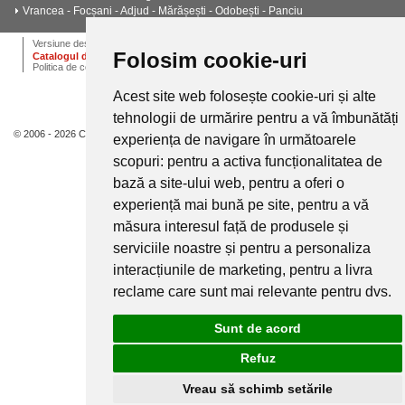
Vrancea - Focșani - Adjud - Mărășești - Odobești - Panciu
ANPC
Termeni si conditii
Dictionar
Cariere
Versiune desktop
Folosim cookie-uri
Catalogul de instalatii termice, ventilatie si climatizare CALOR
Politica de confidentialitate
Acest site web folosește cookie-uri și alte
tehnologii de urmărire pentru a vă îmbunătăți
© 2006 - 2026 Calor.
experiența de navigare în următoarele
scopuri:
pentru a activa funcționalitatea de
bază a site-ului web
,
pentru a oferi o
experiență mai bună pe site
,
pentru a vă
măsura interesul față de produsele și
serviciile noastre și pentru a personaliza
interacțiunile de marketing
,
pentru a livra
reclame care sunt mai relevante pentru dvs
.
Sunt de acord
Refuz
Vreau să schimb setările