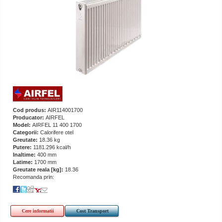
Cod produs:
AIR114001700
Producator:
AIRFEL
Model:
AIRFEL 11 400 1700
Categorii:
Calorifere otel
Greutate:
18.36 kg
Putere:
1181.296 kcal/h
Inaltime:
400 mm
Latime:
1700 mm
Greutate reala [kg]:
18.36
Recomanda prin:
Cere informatii
Cost Transport