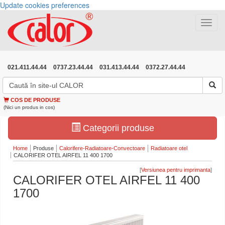
Update cookies preferences
Toggle
navigat
021.411.44.44
0737.23.44.44
031.413.44.44
0372.27.44.44
COS DE PRODUSE
(Nici un produs in cos)
Categorii produse
Home
Produse
Calorifere-Radiatoare-Convectoare
Radiatoare otel
CALORIFER OTEL AIRFEL 11 400 1700
[
]
CALORIFER OTEL AIRFEL 11 400
1700