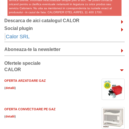
tehnice diferite, informatii neactualizate despre pret si stoc. Ne puteti contacta
oricand pentru a clarifica eventuale nelamuriri in legatura cu orice produs sau
serviciu Calorserv. Nu uita sa mentionezi in corespondenta ta numele exact al
produsului - in cazul de fata: CALORIFER OTEL AIRFEL 11 400 1700.
Descarca de aici catalogul CALOR
Social plugin
Calor SRL
Aboneaza-te la newsletter
Ofertele speciale
CALOR
OFERTA ARZATOARE GAZ
(
)
OFERTA CONVECTOARE PE GAZ
(
)