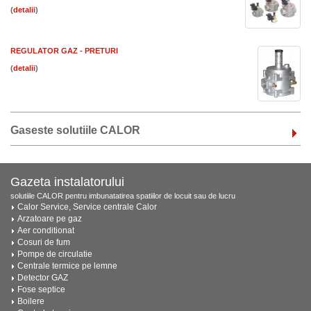
(
)
REGULATOR GAZ - PRETURI
(
)
Gaseste solutiile CALOR
Gazeta instalatorului
solutiile CALOR pentru imbunatatirea spatiilor de locuit sau de lucru
Calor Service, Service centrale Calor
Arzatoare pe gaz
Aer conditionat
Cosuri de fum
Pompe de circulatie
Centrale termice pe lemne
Detector GAZ
Fose septice
Boilere