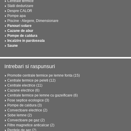
Centrale termice
Statii dedurizare
Despre CALOR
Pompe apa
Piscine - Alegere, Dimensionare
Panouri solare
Cazane de abur
Pompe de caldura
Incalzire in pardoseala
Saune
Intrebari si raspunsuri
Promotie centrale termice pe lemne fonta (15)
Centrale termice pe peleti (12)
Centrale electrice (11)
Cazane electrice (6)
Centrale termice pe lemne cu gazeificare (6)
Fose septice ecologice (3)
Pompe de caldura (3)
Convectoare electrice (2)
Sobe lemne (2)
Convectoare pe gaz (2)
Filtre magnetice anticalcar (2)
Perdele de aer (2)