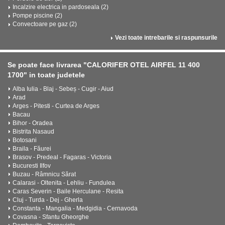
Incalzire electrica in pardoseala (2)
Pompe piscine (2)
Convectoare pe gaz (2)
Vezi toate intrebarile si raspunsurile
Se poate face livrarea "CALORIFER OTEL AIRFEL 11 400
1700" in toate judetele
Alba Iulia - Blaj - Sebeș - Cugir - Aiud
Arad
Arges - Pitesti - Curtea de Arges
Bacau
Bihor - Oradea
Bistrita Nasaud
Botosani
Braila - Făurei
Brasov - Predeal - Fagaras - Victoria
Bucuresti Ilfov
Buzau - Râmnicu Sărat
Calarasi - Oltenita - Lehliu - Fundulea
Caras Severin - Baile Herculane - Resita
Cluj - Turda - Dej - Gherla
Constanta - Mangalia - Medgidia - Cernavoda
Covasna - Sfantu Gheorghe