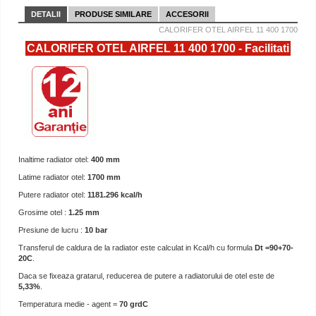
DETALII
PRODUSE SIMILARE
ACCESORII
CALORIFER OTEL AIRFEL 11 400 1700
CALORIFER OTEL AIRFEL 11 400 1700 - Facilitati
Inaltime radiator otel:
400 mm
Latime radiator otel:
1700 mm
Putere radiator otel:
1181.296 kcal/h
Grosime otel :
1.25 mm
Presiune de lucru :
10 bar
Transferul de caldura de la radiator este calculat in Kcal/h cu formula
Dt =90+70-
20C
.
Daca se fixeaza gratarul, reducerea de putere a radiatorului de otel este de
5,33%
.
Temperatura medie - agent =
70 grdC