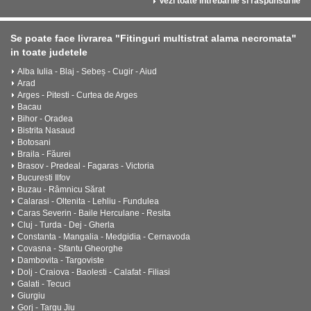
Vezi toate intrebarile si raspunsurile
Se poate face livrarea "Fitinguri multistrat alama necromata"
in toate judetele
Alba Iulia - Blaj - Sebeș - Cugir - Aiud
Arad
Arges - Pitesti - Curtea de Arges
Bacau
Bihor - Oradea
Bistrita Nasaud
Botosani
Braila - Făurei
Brasov - Predeal - Fagaras - Victoria
Bucuresti Ilfov
Buzau - Râmnicu Sărat
Calarasi - Oltenita - Lehliu - Fundulea
Caras Severin - Baile Herculane - Resita
Cluj - Turda - Dej - Gherla
Constanta - Mangalia - Medgidia - Cernavoda
Covasna - Sfantu Gheorghe
Dambovita - Targoviste
Dolj - Craiova - Baolesti - Calafat - Filiasi
Galati - Tecuci
Giurgiu
Gorj - Targu Jiu