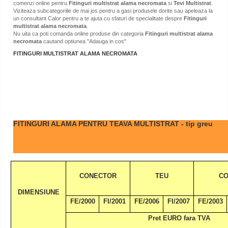
comenzi online pentru
Fitinguri multistrat alama necromata
si
Tevi Multistrat
.
Viziteaza subcategoriile de mai jos pentru a gasi produsele dorite sau apeleaza la
un consultant Calor pentru a te ajuta cu sfaturi de specialitate despre
Fitinguri
multistrat alama necromata
.
Nu uita ca poti comanda online produse din categoria
Fitinguri multistrat alama
necromata
cautand optiunea "Adauga in cos"
FITINGURI MULTISTRAT ALAMA NECROMATA
FITINGURI ALAMA PENTRU TEAVA MULTISTRAT - tip greu
CONECTOR
TEU
CO
DIMENSIUNE
FE/2000
FI/2001
FE/2006
FI/2007
FE/2003
Pret EURO fara TVA