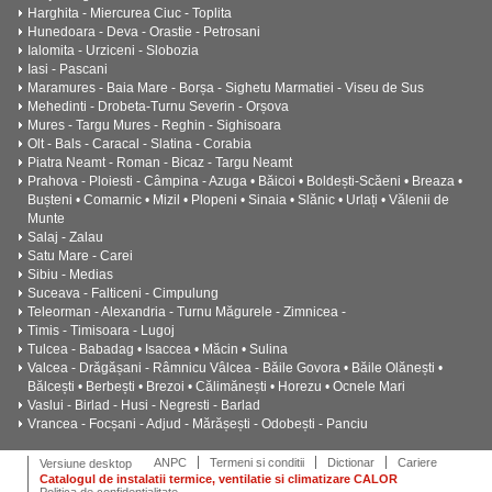
Harghita - Miercurea Ciuc - Toplita
Hunedoara - Deva - Orastie - Petrosani
Ialomita - Urziceni - Slobozia
Iasi - Pascani
Maramures - Baia Mare - Borșa - Sighetu Marmatiei - Viseu de Sus
Mehedinti - Drobeta-Turnu Severin - Orșova
Mures - Targu Mures - Reghin - Sighisoara
Olt - Bals - Caracal - Slatina - Corabia
Piatra Neamt - Roman - Bicaz - Targu Neamt
Prahova - Ploiesti - Câmpina - Azuga • Băicoi • Boldești-Scăeni • Breaza •
Bușteni • Comarnic • Mizil • Plopeni • Sinaia • Slănic • Urlați • Vălenii de
Munte
Salaj - Zalau
Satu Mare - Carei
Sibiu - Medias
Suceava - Falticeni - Cimpulung
Teleorman - Alexandria - Turnu Măgurele - Zimnicea -
Timis - Timisoara - Lugoj
Tulcea - Babadag • Isaccea • Măcin • Sulina
Valcea - Drăgășani - Râmnicu Vâlcea - Băile Govora • Băile Olănești •
Bălcești • Berbești • Brezoi • Călimănești • Horezu • Ocnele Mari
Vaslui - Birlad - Husi - Negresti - Barlad
Vrancea - Focșani - Adjud - Mărășești - Odobești - Panciu
ANPC
Termeni si conditii
Dictionar
Cariere
Versiune desktop
Catalogul de instalatii termice, ventilatie si climatizare CALOR