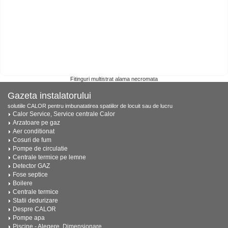
Fitinguri multistrat alama necromata
Gazeta instalatorului
solutiile CALOR pentru imbunatatirea spatiilor de locuit sau de lucru
Calor Service, Service centrale Calor
Arzatoare pe gaz
Aer conditionat
Cosuri de fum
Pompe de circulatie
Centrale termice pe lemne
Detector GAZ
Fose septice
Boilere
Centrale termice
Statii dedurizare
Despre CALOR
Pompe apa
Piscine - Alegere, Dimensionare