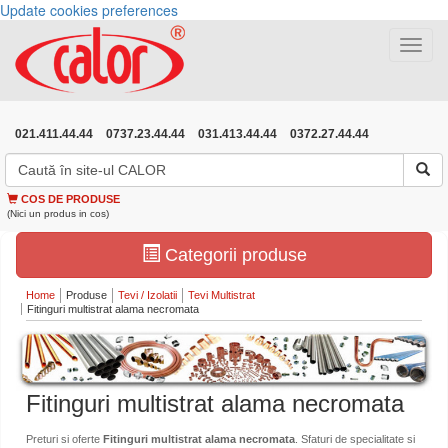
Update cookies preferences
Toggle
navigat
021.411.44.44
0737.23.44.44
031.413.44.44
0372.27.44.44
COS DE PRODUSE
(Nici un produs in cos)
Categorii produse
Home
Produse
Tevi / Izolatii
Tevi Multistrat
Fitinguri multistrat alama necromata
Fitinguri multistrat alama necromata
Preturi si oferte
Fitinguri multistrat alama necromata
. Sfaturi de specialitate si