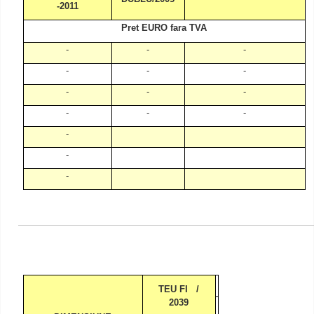
-2011
Pret EURO fara TVA
-
-
-
-
-
-
-
-
-
-
-
-
-
-
-
TEU FI
/
2039