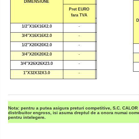
DIMENSIUNE
Pret EURO
fara TVA
D
1/2"X16X16X2.0
-
3/4"X16X16X2.0
-
1/2"X20X20X2.0
-
3/4"X20X20X2.0
-
3/4"X26X26X23.0
-
1"X32X32X3.0
-
Nota: pentru a putea asigura preturi competitive, S.C. CALOR S.
distribuitor engross, isi asuma dreptul de a onora numai co
pentru intelegere.