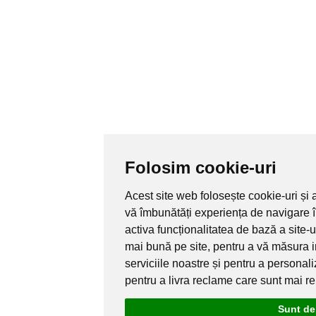
Folosim cookie-uri
Acest site web folosește cookie-uri și 
vă îmbunătăți experiența de navigare 
activa funcționalitatea de bază a site-
mai bună pe site
,
pentru a vă măsura i
serviciile noastre și pentru a personal
pentru a livra reclame care sunt mai r
Sunt de